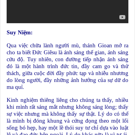
Suy Niệm:
Qua việc chữa lành người mù, thánh Gioan mở ra
cho ta biết Đức Giêsu là ánh sáng thế gian, ánh sáng
cứu độ. Tuy nhiên, con đường tiếp nhận ánh sáng
đó là một hành trình đức tin, đầy cam go và thử
thách, giữa cuộc đời đầy phức tạp và nhiễu nhương
do lòng người, đầy những ảnh hưởng của sự dữ do
ma quỉ.
Kinh nghiệm thiêng liêng cho chúng ta thấy, nhiều
khi mình rất sáng mắt nhưng không sáng lòng; thấy
sự việc nhưng mà không thấy sự thật. Lý do có thể
là mình bị đóng khung và cứng đọng theo một lối
sống bó hẹp, hay một lề thói suy tư chỉ dựa vào luật
lệ và đạo đức bên ngoài. Lý do khác nữa là vì tự ái,