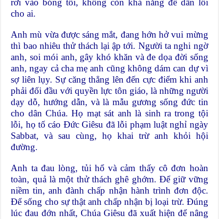
rơi vào bóng tối, không còn khả năng để dẫn lối
cho ai.
Anh mù vừa được sáng mắt, đang hớn hở vui mừng
thì bao nhiêu thử thách lại ập tới. Người ta nghi ngờ
anh, soi mói anh, gây khó khăn và đe dọa đời sống
anh, ngay cả cha mẹ anh cũng không dám can dự vì
sợ liên lụy. Sự căng thẳng lên đến cực điểm khi anh
phải đối đầu với quyền lực tôn giáo, là những người
dạy dỗ, hướng dẫn, và là mẫu gương sống đức tin
cho dân Chúa. Họ mạt sát anh là sinh ra trong tội
lỗi, họ tố cáo Đức Giêsu đã lỗi phạm luật nghỉ ngày
Sabbat, và sau cùng, họ khai trừ anh khỏi hội
đường.
Anh ta đau lòng, tủi hổ và cảm thấy cô đơn hoàn
toàn, quả là một thử thách ghê ghớm. Để giữ vững
niềm tin, anh đành chấp nhận hành trình đơn độc.
Để sống cho sự thật anh chấp nhận bị loại trừ. Đúng
lúc đau đớn nhất, Chúa Giêsu đã xuất hiện để nâng