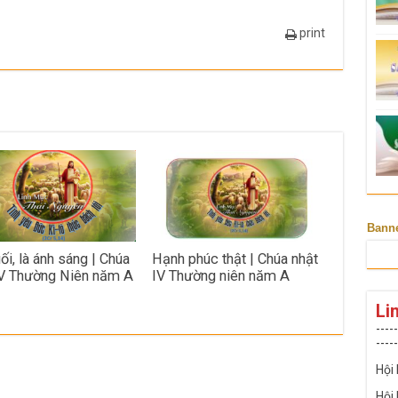
print
Bann
ối, là ánh sáng | Chúa
Hạnh phúc thật | Chúa nhật
V Thường Niên năm A
IV Thường niên năm A
Li
-----
-----
Hội
Hội