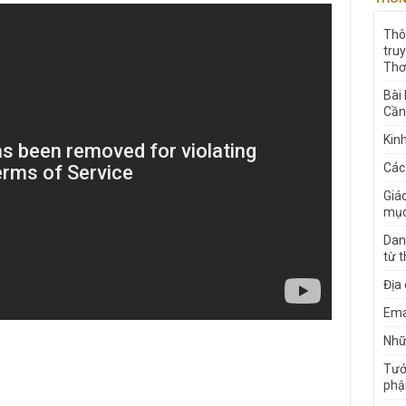
Thô
tru
Thơ
Bài
Cần
Kin
Các
Giá
mục
Dan
từ 
Địa
Ema
Nhữn
Tưở
phậ