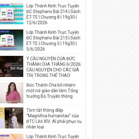
Lớp Thánh Kinh Trực Tuyến
ĐC Stephano Bài 214 | Sách
ÉT-TE I Chương 8 | 19g30 |
12/6/2026
Lớp Thánh Kinh Trực Tuyến
ĐC Stephano Bài 213 | Sách
ÉT-TE | Chương 5 | 19g30 |
5/6/2026
Ý CẦU NGUYỆN CỦA ĐỨC
THÁNH CHA THÁNG 6/2026:
CẦU NGUYỆN CHO CÁC GIÁ
TRỊ TRONG THỂ THAO
Đức Thánh Cha bổ nhiệm
một nữ giáo dân làm Tổng
trưởng Bộ Truyền thông
Tóm tắt thông điệp
“Magnifica humanitas” của
ĐTC Lêô XIV: AI phải phục vụ
nhân loại
Lớp Thánh Kinh Trực Tuyến