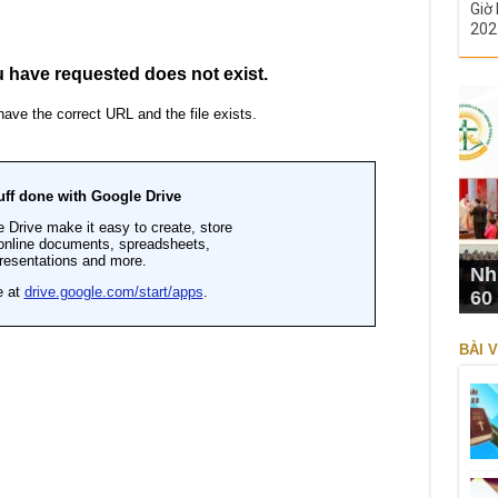
Giờ 
202
Nh
60
BÀI V