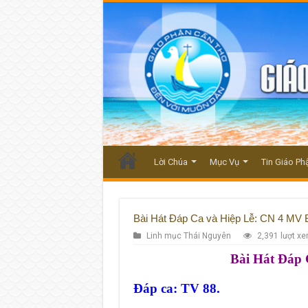
Lời Chúa
Mục Vụ
Tin Giáo Ph
Bài Hát Đáp Ca và Hiệp Lễ: CN 4 MV 
Linh mục Thái Nguyên
2,391 lượt x
Bài Hát Đáp 
Đáp ca: TV 88.