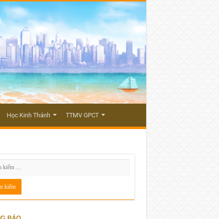
Học Kinh Thánh
TTMV GPCT
G BÁO