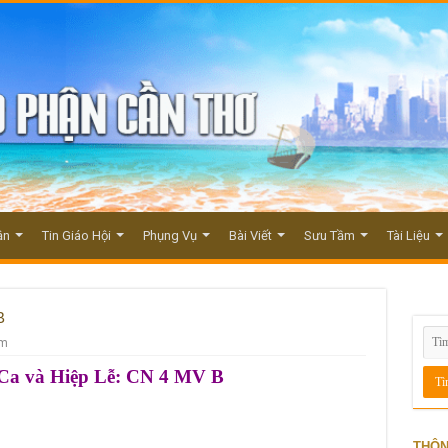
ận
Tin Giáo Hội
Phụng Vụ
Bài Viết
Sưu Tầm
Tài Liệu
B
em
Ca và Hiệp Lễ: CN 4 MV B
THÔN