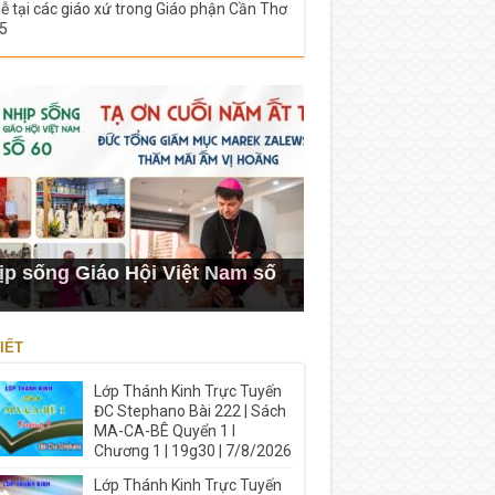
lễ tại các giáo xứ trong Giáo phận Cần Thơ
5
ịp sống Giáo Hội Việt Nam số
IẾT
Lớp Thánh Kinh Trực Tuyến
ĐC Stephano Bài 222 | Sách
MA-CA-BÊ Quyển 1 I
Chương 1 | 19g30 | 7/8/2026
Lớp Thánh Kinh Trực Tuyến