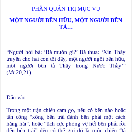
PHẦN QUẢN TRỊ MỤC VỤ
MỘT NGƯỜI BÊN HỮU, MỘT NGƯỜI BÊN
TẢ…
“Người hỏi bà: ‘Bà muốn gì?’ Bà thưa: ‘Xin Thầy
truyền cho hai con tôi đây, một người ngồi bên hữu,
một người bên tả Thầy trong Nước Thầy’”
(
Mt
20,21)
Dẫn vào
Trong một trận chiến cam go, nếu có bên nào hoặc
tấn công “xông bên trái đánh bên phải một cách
hăng hái”, hoặc “tích cực phòng vệ hết bên phải rồi
đến bên trái” đều có thể gọi đó là cuộc chiến “tả