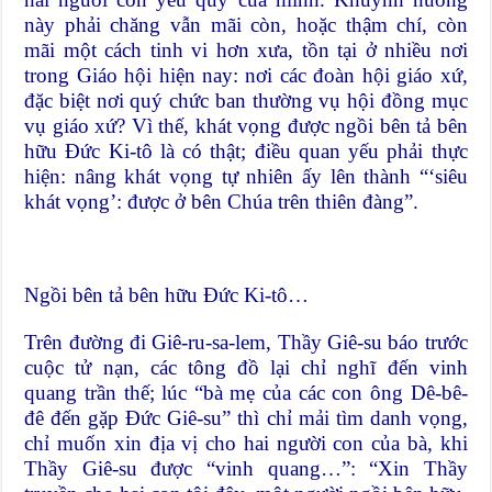
này phải chăng vẫn mãi còn, hoặc thậm chí, còn
mãi một cách tinh vi hơn xưa, tồn tại ở nhiều nơi
trong Giáo hội hiện nay: nơi các đoàn hội giáo xứ,
đặc biệt nơi quý chức ban thường vụ hội đồng mục
vụ giáo xứ? Vì thế, khát vọng được ngồi bên tả bên
hữu Đức Ki-tô là có thật; điều quan yếu phải thực
hiện: nâng khát vọng tự nhiên ấy lên thành “‘siêu
khát vọng’: được ở bên Chúa trên thiên đàng”.
Ngồi bên tả bên hữu Đức Ki-tô…
Trên đường đi Giê-ru-sa-lem, Thầy Giê-su báo trước
cuộc tử nạn, các tông đồ lại chỉ nghĩ đến vinh
quang trần thế; lúc “bà mẹ của các con ông Dê-bê-
đê đến gặp Đức Giê-su” thì chỉ mải tìm danh vọng,
chỉ muốn xin địa vị cho hai người con của bà, khi
Thầy Giê-su được “vinh quang…”: “Xin Thầy