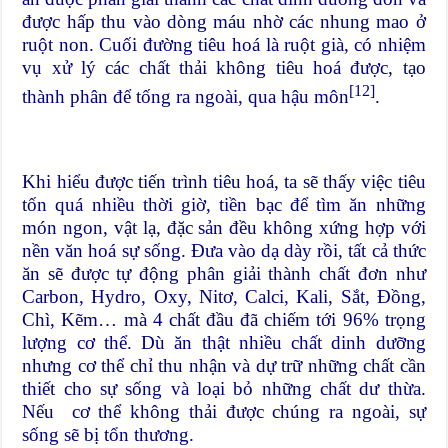
được hấp thu vào dòng máu nhờ các nhung mao ở
ruột non. Cuối đường tiêu hoá là ruột già, có nhiệm
vụ xử lý các chất thải không tiêu hoá được, tạo
[12]
thành phân để tống ra ngoài, qua hậu môn
.
Khi hiểu được tiến trình tiêu hoá, ta sẽ thấy việc tiêu
tốn quá nhiều thời giờ, tiền bạc để tìm ăn những
món ngon, vật lạ, đặc sản đều không xứng hợp với
nền văn hoá sự sống. Đưa vào dạ dày rồi, tất cả thức
ăn sẽ được tự động phân giải thành chất đơn như
Carbon, Hydro, Oxy, Nitơ, Calci, Kali, Sắt, Đồng,
Chì, Kẽm… mà 4 chất đầu đã chiếm tới 96% trọng
lượng cơ thể. Dù ăn thật nhiều chất dinh dưỡng
nhưng cơ thể chỉ thu nhận và dự trữ những chất cần
thiết cho sự sống và loại bỏ những chất dư thừa.
Nếu cơ thể không thải được chúng ra ngoài, sự
sống sẽ bị tổn thương.