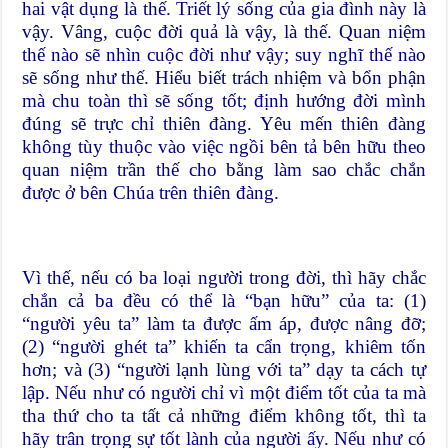
hai vật dụng là thế. Triết lý sống của gia đình này là
vậy. Vâng, cuộc đời quả là vậy, là thế. Quan niệm
thế nào sẽ nhìn cuộc đời như vậy; suy nghĩ thế nào
sẽ sống như thế. Hiểu biết trách nhiệm và bổn phận
mà chu toàn thì sẽ sống tốt; định hướng đời mình
đúng sẽ trực chỉ thiên đàng. Yêu mến thiên đàng
không tùy thuộc vào việc ngồi bên tả bên hữu theo
quan niệm trần thế cho bằng làm sao chắc chắn
được ở bên Chúa trên thiên đàng.
Vì thế, nếu có ba loại người trong đời, thì hãy chắc
chắn cả ba đều có thể là “bạn hữu” của ta: (1)
“người yêu ta” làm ta được ấm áp, được nâng đỡ;
(2) “người ghét ta” khiến ta cẩn trọng, khiêm tốn
hơn; và (3) “người lạnh lùng với ta” dạy ta cách tự
lập. Nếu như có người chỉ vì một điểm tốt của ta mà
tha thứ cho ta tất cả những điểm không tốt, thì ta
hãy trân trọng sự tốt lành của người ấy. Nếu như có