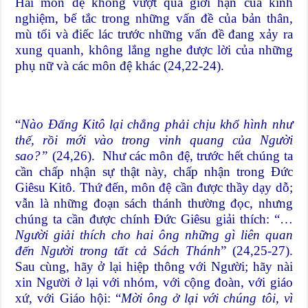
Hai môn đệ không vượt qua giới hạn của kinh
nghiệm, bế tắc trong những vấn đề của bản thân,
mù tối và điếc lác trước những vấn đề đang xảy ra
xung quanh, không lắng nghe được lời của những
phụ nữ và các môn đệ khác (24,22-24).
“
Nào Đấng
Kitô lại chẳng phải chịu khổ hình như
thế, rồi mới vào trong vinh quang của Người
sao?”
(24,26). Như các môn đệ, trước hết chúng ta
cần chấp nhận sự thật này, chấp nhận trong Đức
Giêsu Kitô. Thứ đến, môn đệ cần được thầy dạy dỗ;
vẫn là những đoạn sách thánh thường đọc, nhưng
chúng ta cần được chính Đức Giêsu giải thích: “…
Người giải thích cho hai ông những gì liên quan
đến Người trong tất cả Sách Thánh
” (24,25-27).
Sau cùng, hãy ở lại hiệp thông với Người; hãy nài
xin Người ở lại với nhóm, với cộng đoàn, với giáo
xứ, với Giáo hội: “
Mời ông ở lại với chúng tôi, vì