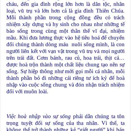
cháu, đến gia đình rộng lớn hơn là dân tộc, nhân
loại, vũ trụ và lớn hơn cả là gia đình Thiên Chúa.
Mỗi thành phần trong cộng đồng đều có trách
nhiệm xây dựng và hy sinh cho nhau như những tế
bào sống trong cùng một thân thể vĩ đại, nhiệm
mầu. Khi đưa lương thực vào hệ tiêu hoá để chuyển
đổi chúng thành dòng máu nuôi sống mình, là con
người liên kết với vạn vật trong vũ trụ và mọi người
trên trái đất. Cơm bánh, rau củ, hoa trái, thịt cá…
được hoà trộn thành một chất liệu chung tạo nên sự
sống. Sự hiệp thông như mời gọi mỗi cá nhân, mỗi
thành phần bỏ đi những cái riêng tư ích kỷ để hoà
nhập vào cuộc sống chung và đón nhận trách nhiệm
đối với muôn loài.
Việc hoà nhập vào sự sống
phải dẫn chúng ta tôn
trọng tuyệt đối sự sống của tha nhân. Vì thế, ta
không thể trở thành những kẻ “giết người” khi bán