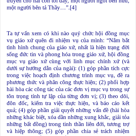
truyền cho hai con tôi đây, một người ngồi bên hữu,
một người bên tả Thầy…”.
[4]
Ta tự vấn xem có khi nào quý chức hội đồng mục
vụ giáo xứ quên đi nhiệm vụ của mình: “Nắm bắt
tình hình chung của giáo xứ, nhất là hiện trạng đời
sống đức tin và phong hóa trong giáo xứ, hội đồng
mục vụ giáo xứ cùng với linh mục chính xứ (và
dưới sự hướng dẫn của ngài): (1) góp phần tích cực
trong việc hoạch định chương trình mục vụ, đề ra
phương thức và phân công thực hiện; (2) phối hợp
hài hòa các công tác của các đơn vị mục vụ trong sự
tôn trọng tính tự lập của từng đơn vị; (3) theo dõi,
đôn đốc, kiểm tra việc thực hiện, và báo cáo kết
quả; (4) góp phần giải quyết những vấn đề (hài hòa
những khác biệt, xóa dần những xung khắc, giải tỏa
những bất đồng) trong tinh thần liên đới, tương trợ
và hiệp thông; (5) góp phần chia sẻ trách nhiệm