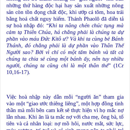
những thứ hàng độc hại hay sản xuất những nông
sản còn tồn đọng chất độc, khi ướp cá tôm, hoa trái
bằng hoá chất nguy hiểm. Thánh Phaolô đã diễn tả
sự hoà nhập đó: “
Khi ta nâng chén chúc tụng mà
cảm tạ Thiên Chúa, há chẳng phải là chúng ta dự
phần vào máu Đức Kitô ư? Và khi ta cùng bẻ Bánh
Thánh, đó chẳng phải là dự phần vào Thân Thể
Người sao? Bởi vì chỉ có một tấm bánh và tất cả
chúng ta chia sẻ cùng một bánh ấy, nên tuy nhiều
người, chúng ta cũng chỉ là một thân thể
” (1Cr
10,16-17).
Việc hoà nhập này dẫn mỗi “người ăn” tham gia
vào một “giao ước thiêng liêng”, một hợp đồng tinh
thần mà mỗi bên cam kết sẽ thực hiện vì họ mắc nợ
lẫn nhau. Khi ăn là ta mắc nợ với cha mẹ, ông bà, tổ
tiên và cả nhân loại: nợ mồ hôi, nước mắt, sức lực,