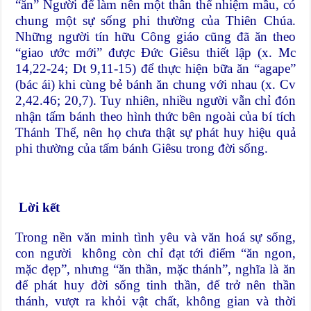
“ăn” Người để làm nên một thân thể nhiệm mầu, có
chung một sự sống phi thường của Thiên Chúa.
Những người tín hữu Công giáo cũng đã ăn theo
“giao ước mới” được Đức Giêsu thiết lập (x. Mc
14,22-24; Dt 9,11-15) để thực hiện bữa ăn “agape”
(bác ái) khi cùng bẻ bánh ăn chung với nhau (x. Cv
2,42.46; 20,7). Tuy nhiên, nhiều người vẫn chỉ đón
nhận tấm bánh theo hình thức bên ngoài của bí tích
Thánh Thể, nên họ chưa thật sự phát huy hiệu quả
phi thường của tấm bánh Giêsu trong đời sống.
Lời kết
Trong nền văn minh tình yêu và văn hoá sự sống,
con người không còn chỉ đạt tới điểm “ăn ngon,
mặc đẹp”, nhưng “ăn thần, mặc thánh”, nghĩa là ăn
để phát huy đời sống tinh thần, để trở nên thần
thánh, vượt ra khỏi vật chất, không gian và thời