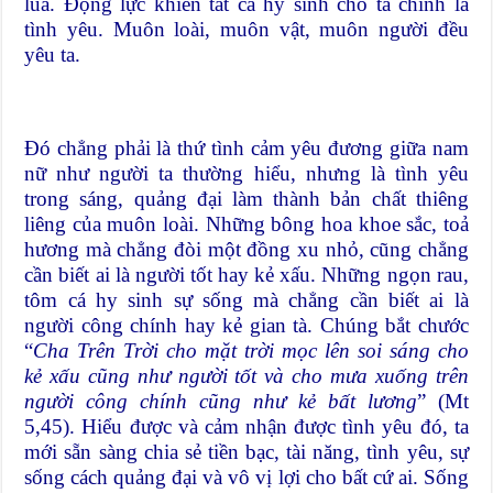
lúa. Động lực khiến tất cả hy sinh cho ta chính là
tình yêu. Muôn loài, muôn vật, muôn người đều
yêu ta.
Đó chẳng phải là thứ tình cảm yêu đương giữa nam
nữ như người ta thường hiểu, nhưng là tình yêu
trong sáng, quảng đại làm thành bản chất thiêng
liêng của muôn loài. Những bông hoa khoe sắc, toả
hương mà chẳng đòi một đồng xu nhỏ, cũng chẳng
cần biết ai là người tốt hay kẻ xấu. Những ngọn rau,
tôm cá hy sinh sự sống mà chẳng cần biết ai là
người công chính hay kẻ gian tà. Chúng bắt chước
“
Cha Trên Trời cho mặt trời mọc lên soi sáng cho
kẻ xấu cũng như người tốt và cho mưa xuống trên
người công chính cũng như kẻ bất lương
” (Mt
5,45). Hiểu được và cảm nhận được tình yêu đó, ta
mới sẵn sàng chia sẻ tiền bạc, tài năng, tình yêu, sự
sống cách quảng đại và vô vị lợi cho bất cứ ai. Sống