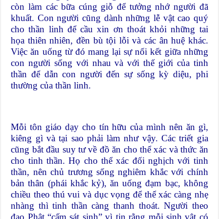
còn làm các bữa cúng giỗ để tưởng nhớ người đã
khuất. Con người cũng dành những lễ vật cao quý
cho thần linh để cầu xin ơn thoát khỏi những tai
họa thiên nhiên, đền bù tội lỗi và các ân huệ khác.
Việc ăn uống từ đó mang lại sự nối kết giữa những
con người sống với nhau và với thế giới của tinh
thần để dẫn con người đến sự sống kỳ diệu, phi
thường của thần linh.
Mỗi tôn giáo dạy cho tín hữu của mình nên ăn gì,
kiêng gì và tại sao phải làm như vậy. Các triết gia
cũng bắt đầu suy tư về đồ ăn cho thể xác và thức ăn
cho tinh thần. Họ cho thể xác đối nghịch với tinh
thần, nên chủ trương sống nghiêm khắc với chính
bản thân (phái khắc kỷ), ăn uống đạm bạc, không
chiều theo thú vui và dục vọng để thể xác càng nhẹ
nhàng thì tinh thần càng thanh thoát. Người theo
đạo Phật “cấm sát sinh” vì tin rằng mỗi sinh vật có