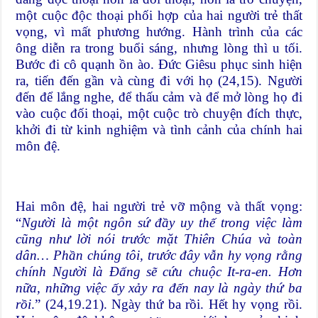
một cuộc độc thoại phối hợp của hai người trẻ thất
vọng, vì mất phương hướng. Hành trình của các
ông diễn ra trong buổi sáng, nhưng lòng thì u tối.
Bước đi cô quạnh ồn ào. Đức Giêsu phục sinh hiện
ra, tiến đến gần và cùng đi với họ (24,15). Người
đến để lắng nghe, để thấu cảm và để mở lòng họ đi
vào cuộc đối thoại, một cuộc trò chuyện đích thực,
khởi đi từ kinh nghiệm và tình cảnh của chính hai
môn đệ.
Hai môn đệ, hai người trẻ vỡ mộng và thất vọng:
“
Người là một ngôn sứ đầy uy thế trong việc làm
cũng như lời nói trước mặt Thiên Chúa và toàn
dân… Phần chúng tôi, trước đây vẫn hy vọng rằng
chính Người là Đấng sẽ cứu chuộc It-ra-en. Hơn
nữa, những việc ấy xảy ra đến nay là ngày thứ ba
rồi
.” (24,19.21). Ngày thứ ba rồi. Hết hy vọng rồi.