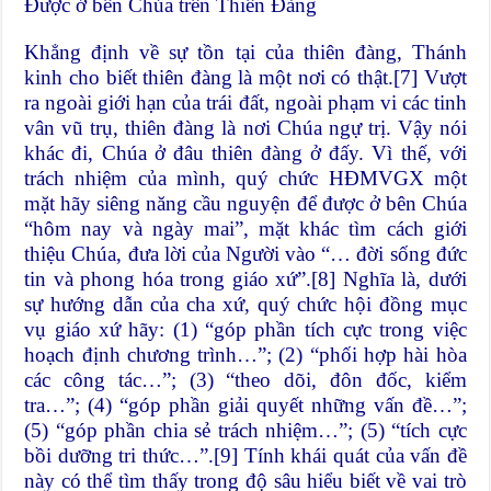
Được ở bên Chúa trên Thiên Đàng
Khẳng định về sự tồn tại của thiên đàng, Thánh
kinh cho biết thiên đàng là một nơi có thật.
[7]
Vượt
ra ngoài giới hạn của trái đất, ngoài phạm vi các tinh
vân vũ trụ, thiên đàng là nơi Chúa ngự trị. Vậy nói
khác đi, Chúa ở đâu thiên đàng ở đấy. Vì thế, với
trách nhiệm của mình, quý chức HĐMVGX một
mặt hãy siêng năng cầu nguyện để được ở bên Chúa
“hôm nay và ngày mai”, mặt khác tìm cách giới
thiệu Chúa, đưa lời của Người vào “… đời sống đức
tin và phong hóa trong giáo xứ”.
[8]
Nghĩa là, dưới
sự hướng dẫn của cha xứ, quý chức hội đồng mục
vụ giáo xứ hãy: (1) “góp phần tích cực trong việc
hoạch định chương trình…”; (2) “phối hợp hài hòa
các công tác…”; (3) “theo dõi, đôn đốc, kiểm
tra…”; (4) “góp phần giải quyết những vấn đề…”;
(5) “góp phần chia sẻ trách nhiệm…”; (5) “tích cực
bồi dưỡng tri thức…”.
[9]
Tính khái quát của vấn đề
này có thể tìm thấy trong độ sâu hiểu biết về vai trò