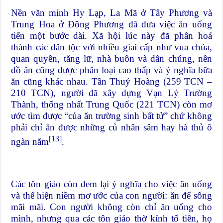
Nền văn minh Hy Lạp, La Mã ở Tây Phương và
Trung Hoa ở Đông Phương đã đưa việc ăn uống
tiến một bước dài. Xã hội lúc này đã phân hoá
thành các dân tộc với nhiều giai cấp như vua chúa,
quan quyền, tăng lữ, nhà buôn và dân chúng, nên
đồ ăn cũng được phân loại cao thấp và ý nghĩa bữa
ăn cũng khác nhau. Tần Thuỷ Hoàng (259 TCN –
210 TCN), người đã xây dựng Vạn Lý Trường
Thành, thống nhất Trung Quốc (221 TCN) còn mơ
ước tìm được “của ăn trường sinh bất tử” chứ không
phải chỉ ăn được những củ nhân sâm hay hà thủ ô
[13]
ngàn năm
.
Các tôn giáo còn đem lại ý nghĩa cho việc ăn uống
và thể hiện niềm mơ ước của con người: ăn để sống
mãi mãi. Con người không còn chỉ ăn uống cho
mình, nhưng qua các tôn giáo thờ kính tổ tiên, họ