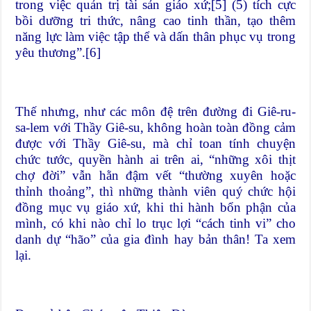
trong việc quản trị tài sản giáo xứ;
[5]
(5) tích cực
bồi dưỡng tri thức, nâng cao tinh thần, tạo thêm
năng lực làm việc tập thể và dấn thân phục vụ trong
yêu thương”.
[6]
Thế nhưng, như các môn đệ trên đường đi Giê-ru-
sa-lem với Thầy Giê-su, không hoàn toàn đồng cảm
được với Thầy Giê-su, mà chỉ toan tính chuyện
chức tước, quyền hành ai trên ai, “những xôi thịt
chợ đời” vẫn hằn đậm vết “thường xuyên hoặc
thỉnh thoảng”, thì những thành viên quý chức hội
đồng mục vụ giáo xứ, khi thi hành bổn phận của
mình, có khi nào chỉ lo trục lợi “cách tinh vi” cho
danh dự “hão” của gia đình hay bản thân! Ta xem
lại.