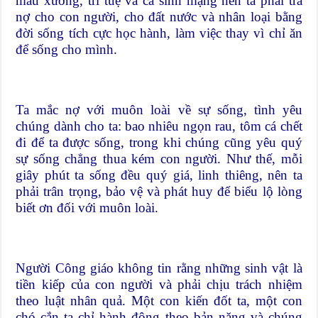
máu xương, trí tuệ và cả sinh mạng nên ta phải trả
nợ cho con người, cho đất nước và nhân loại bằng
đời sống tích cực học hành, làm việc thay vì chỉ ăn
để sống cho mình.
Ta mắc nợ với muôn loài về sự sống, tình yêu
chúng dành cho ta: bao nhiêu ngọn rau, tôm cá chết
đi để ta được sống, trong khi chúng cũng yêu quý
sự sống chẳng thua kém con người. Như thế, mỗi
giây phút ta sống đều quý giá, linh thiêng, nên ta
phải trân trọng, bảo vệ và phát huy để biểu lộ lòng
biết ơn đối với muôn loài.
Người Công giáo không tin rằng những sinh vật là
tiền kiếp của con người và phải chịu trách nhiệm
theo luật nhân quả. Một con kiến đốt ta, một con
chó cắn ta chỉ hành động theo bản năng và chúng