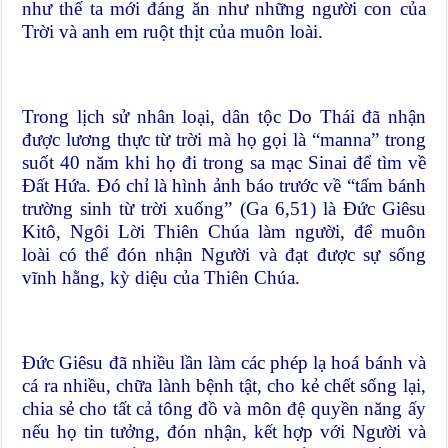
như thế ta mới đáng ăn như những người con của
Trời và anh em ruột thịt của muôn loài.
Trong lịch sử nhân loại, dân tộc Do Thái đã nhận
được lương thực từ trời mà họ gọi là “manna” trong
suốt 40 năm khi họ đi trong sa mạc Sinai để tìm về
Đất Hứa. Đó chỉ là hình ảnh báo trước về “tấm bánh
trường sinh từ trời xuống” (Ga 6,51) là Đức Giêsu
Kitô, Ngôi Lời Thiên Chúa làm người, để muôn
loài có thể đón nhận Người và đạt được sự sống
vĩnh hằng, kỳ diệu của Thiên Chúa.
Đức Giêsu đã nhiều lần làm các phép lạ hoá bánh và
cá ra nhiều, chữa lành bệnh tật, cho kẻ chết sống lại,
chia sẻ cho tất cả tông đồ và môn đệ quyền năng ấy
nếu họ tin tưởng, đón nhận, kết hợp với Người và