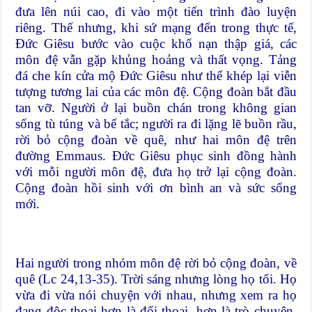
đưa lên núi cao, đi vào một tiến trình đào luyện
riêng. Thế nhưng, khi sứ mạng đến trong thực tế,
Đức Giêsu bước vào cuộc khổ nạn thập giá, các
môn đệ vẫn gặp khủng hoảng và thất vọng. Tảng
đá che kín cửa mộ Đức Giêsu như thể khép lại viễn
tượng tương lai của các môn đệ. Cộng đoàn bắt đầu
tan vỡ. Người ở lại buồn chán trong không gian
sống tù túng và bế tắc; người ra đi lặng lẽ buồn rầu,
rời bỏ cộng đoàn về quê, như hai môn đệ trên
đường Emmaus. Đức Giêsu phục sinh đồng hành
với mỗi người môn đệ, đưa họ trở lại cộng đoàn.
Cộng đoàn hồi sinh với ơn bình an và sức sống
mới.
Hai người trong nhóm môn đệ rời bỏ cộng đoàn, về
quê (Lc 24,13-35). Trời sáng nhưng lòng họ tối. Họ
vừa đi vừa nói chuyện với nhau, nhưng xem ra họ
đang độc thoại hơn là đối thoại, hơn là trò chuyện,