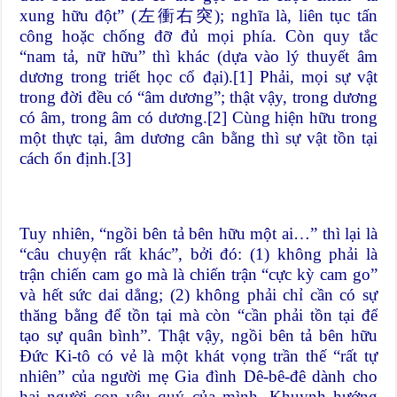
xung hữu đột” (左衝右突); nghĩa là, liên tục tấn
công hoặc chống đỡ đủ mọi phía. Còn quy tắc
“nam tả, nữ hữu” thì khác (dựa vào lý thuyết âm
dương trong triết học cổ đại).
[1]
Phải, mọi sự vật
trong đời đều có “âm dương”; thật vậy, trong dương
có âm, trong âm có dương.
[2]
Cùng hiện hữu trong
một thực tại, âm dương cân bằng thì sự vật tồn tại
cách ổn định.
[3]
Tuy nhiên, “ngồi bên tả bên hữu một ai…” thì lại là
“câu chuyện rất khác”, bởi đó: (1) không phải là
trận chiến cam go mà là chiến trận “cực kỳ cam go”
và hết sức dai dẳng; (2) không phải chỉ cần có sự
thăng bằng để tồn tại mà còn “cần phải tồn tại để
tạo sự quân bình”. Thật vậy, ngồi bên tả bên hữu
Đức Ki-tô có vẻ là một khát vọng trần thế “rất tự
nhiên” của người mẹ Gia đình Dê-bê-đê dành cho
hai người con yêu quý của mình. Khuynh hướng