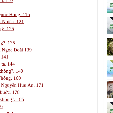
h. 110
Quốc Hưng. 116
h Nhiên. 121
uỷ. 125
ng?. 135
Hà Ngọc Đoài 139
. 141
 ta. 144
 không?. 149
Thông. 160
e Nguyễn Hữu An. 171
 bước. 178
 không?. 185
96