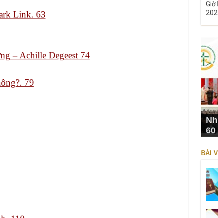
Giờ 
202
rk Link. 63
ng – Achille Degeest 74
hông?. 79
Nh
60
BÀI V