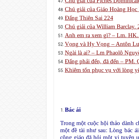
Chú giải của Fiches Dominical
Chú giải của Giáo Hoàng Học 
Đấng Thiên Sai 224
Chú giải của William Barclay.
Anh em ra xem gì? – Lm. HK.
Vọng và Hy Vọng – Antôn Lư
Ngài là ai? – Lm Phaolô Ngu
Đấng phải đến, đã đến – PM.
Khiêm tốn phục vụ với lòng y
Bác ái
Trong một cuộc hội thảo dành ch
một đề tài như sau: Lòng bác ái
công giáo đã hỏi một vị tuyên 