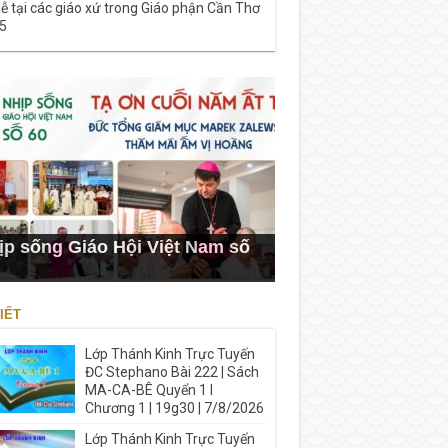
lễ tại các giáo xứ trong Giáo phận Cần Thơ
5
ịp sống Giáo Hội Việt Nam số
IẾT
Lớp Thánh Kinh Trực Tuyến
ĐC Stephano Bài 222 | Sách
MA-CA-BÊ Quyển 1 I
Chương 1 | 19g30 | 7/8/2026
Lớp Thánh Kinh Trực Tuyến