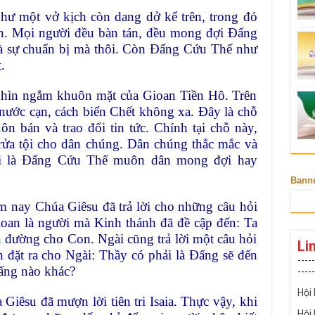
ư một vở kịch còn dang dở kể trên, trong đó
ện. Mọi người đều bàn tán, đều mong đợi Đấng
là sự chuẩn bị mà thôi. Còn Đấng Cứu Thế như
.
 nhìn ngắm khuôn mặt của Gioan Tiền Hô. Trên
ước cạn, cách biển Chết không xa. Đây là chỗ
n bán và trao đổi tin tức. Chính tại chỗ này,
rửa tội cho dân chúng. Dân chúng thắc mắc và
hải là Đấng Cứu Thế muôn dân mong đợi hay
Bann
 nay Chúa Giêsu đã trả lời cho những câu hỏi
ioan là người mà Kinh thánh đã đề cập đến: Ta
n đường cho Con. Ngài cũng trả lời một câu hỏi
Li
 đặt ra cho Ngài: Thầy có phải là Đấng sẽ đến
-----
ấng nào khác?
-----
Hội
 Giêsu đã mượn lời tiên tri Isaia. Thực vậy, khi
Hội