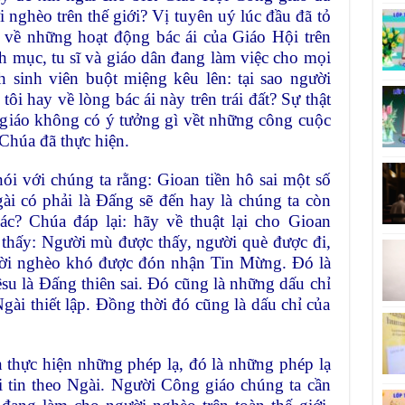
nghèo trên thế giới? Vị tuyên uý lúc đầu đã tỏ
t về những hoạt động bác ái của Giáo Hội trên
nh mục, tu sĩ và giáo dân đang làm việc cho mọi
h sinh viên buột miệng kêu lên: tại sao người
i hay về lòng bác ái này trên trái đất? Sự thật
giáo không có ý tưởng gì vềt những công cuộc
 Chúa đã thực hiện.
 với chúng ta rằng: Gioan tiền hô sai một số
i có phải là Đấng sẽ đến hay là chúng ta còn
c? Chúa đáp lại: hãy về thuật lại cho Gioan
 thấy: Người mù được thấy, người què được đi,
gười nghèo khó được đón nhận Tin Mừng. Đó là
su là Đấng thiên sai. Đó cũng là những dấu chỉ
ài thiết lập. Đồng thời đó cũng là dấu chỉ của
thực hiện những phép lạ, đó là những phép lạ
i tin theo Ngài. Người Công giáo chúng ta cần