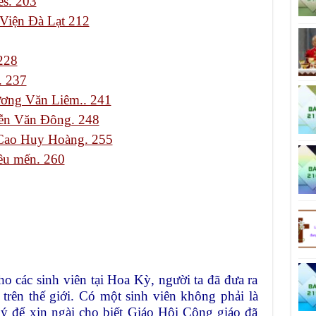
es. 203
Viện Đà Lạt 212
 228
. 237
ơng Văn Liêm.. 241
yễn Văn Đông. 248
 Cao Huy Hoàng. 255
êu mến. 260
o các sinh viên tại Hoa Kỳ, người ta đã đưa ra
 trên thế giới. Có một sinh viên không phải là
uý để xin ngài cho biết Giáo Hội Công giáo đã