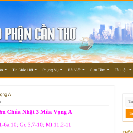
ận
Tin Giáo Hội
Phụng Vụ
Bài Viết
Sưu Tầm
Tài Liệu
ọng A
m
iệm Chúa Nhật 3 Mùa Vọng A
1-6a.10; Gc 5,7-10; Mt 11,2-11
THÔN