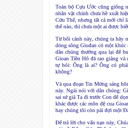
Toàn bộ Cựu Ước cũng giống nh
nhân vật chính chưa hề xuất hi
Cứu Thế, nhưng tất cả mới chỉ 
thế nào, thì chưa một ai được biết
Từ bối cảnh này, chúng ta hãy
dòng sông Giođan có một khúc n
dân chúng thường qua lại để buô
Gioan Tiền Hô đã rao giảng và 
tự hỏi: Ông là ai? Ông có p
không?
Và qua đoạn Tin Mừng sáng hôm
này. Ngài nói với dân chúng: G
sai sứ giả Ta đi trước Con để dọ
khác được các môn đệ cua Gioan
hay chúng tôi còn pải đợi một Đ
Để trả lời cho vấn nạn này, Chúa