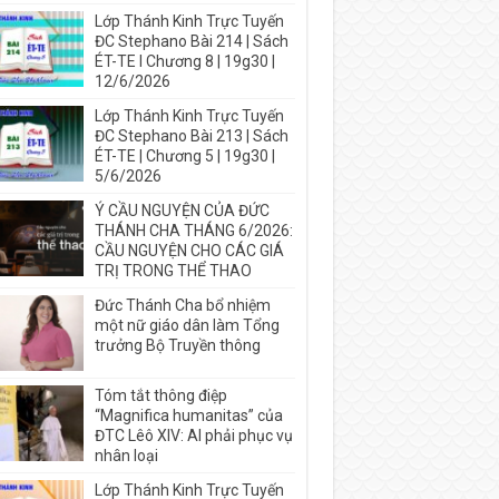
Lớp Thánh Kinh Trực Tuyến
ĐC Stephano Bài 214 | Sách
ÉT-TE I Chương 8 | 19g30 |
12/6/2026
Lớp Thánh Kinh Trực Tuyến
ĐC Stephano Bài 213 | Sách
ÉT-TE | Chương 5 | 19g30 |
5/6/2026
Ý CẦU NGUYỆN CỦA ĐỨC
THÁNH CHA THÁNG 6/2026:
CẦU NGUYỆN CHO CÁC GIÁ
TRỊ TRONG THỂ THAO
Đức Thánh Cha bổ nhiệm
một nữ giáo dân làm Tổng
trưởng Bộ Truyền thông
Tóm tắt thông điệp
“Magnifica humanitas” của
ĐTC Lêô XIV: AI phải phục vụ
nhân loại
Lớp Thánh Kinh Trực Tuyến