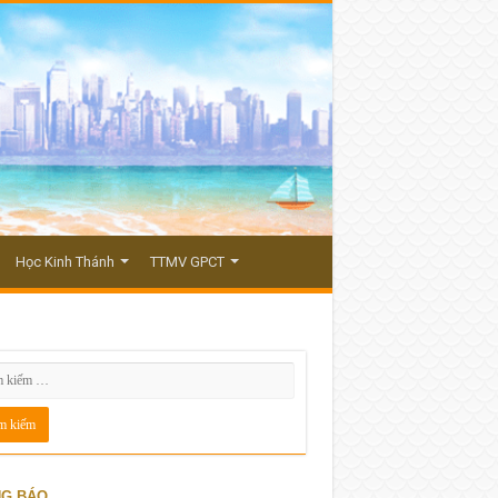
Học Kinh Thánh
TTMV GPCT
G BÁO