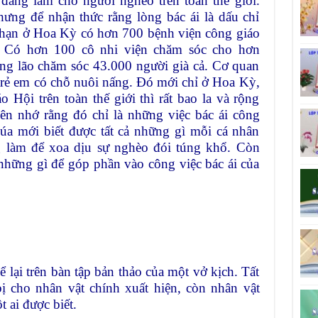
đang làm cho người nghèo trên toàn thế giới.
ưng để nhận thức rằng lòng bác ái là dấu chỉ
hạn ở Hoa Kỳ có hơn 700 bệnh viện công giáo
. Có hơn 100 cô nhi viện chăm sóc cho hơn
ng lão chăm sóc 43.000 người già cả. Cơ quan
trẻ em có chỗ nuôi nấng. Đó mới chỉ ở Hoa Kỳ,
 Hội trên toàn thế giới thì rất bao la và rộng
ên nhớ rằng đó chỉ là những việc bác ái công
úa mới biết được tất cả những gì mỗi cá nhân
 làm để xoa dịu sự nghèo đói túng khổ. Còn
những gì để góp phần vào công việc bác ái của
ể lại trên bàn tập bản thảo của một vở kịch. Tất
bị cho nhân vật chính xuất hiện, còn nhân vật
 ai được biết.