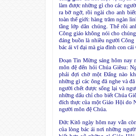
làm được những gì cho các người 
ra bỡ ngỡ, rồi ngài cho anh biế
toàn thế giới: hàng trăm ngàn li
tầng lớp dân chúng. Thế rồi an
Công giáo không nói cho chúng tô
đáng buồn là nhiều người Công 
bác ái vĩ đại mà gia đình con cái
Đoạn Tin Mừng sáng hôm nay nói
môn đệ đến hỏi Chúa Giêsu: Ngà
phải đợi chờ một Đấng nào khá
những gì các ông đã nghe và đã
người chết được sống lại và n
những dấu chỉ cho biết Chúa Giê
đích thực của một Giáo Hội do Ng
người môn đệ Chúa.
Đức Kitô ngày hôm nay vẫn còn 
của lòng bác ái nơi những ngườ