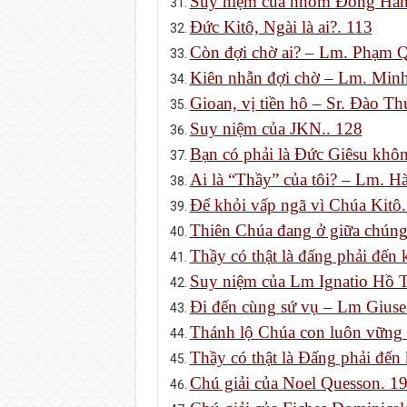
Suy niệm của nhóm Đồng Hàn
Đức Kitô, Ngài là ai?. 113
Còn đợi chờ ai? – Lm. Phạm 
Kiên nhẫn đợi chờ – Lm. Min
Gioan, vị tiền hô – Sr. Đào Th
Suy niệm của JKN.. 128
Bạn có phải là Đức Giêsu khô
Ai là “Thầy” của tôi? – Lm. 
Để khỏi vấp ngã vì Chúa Kitô
Thiên Chúa đang ở giữa chúng
Thầy có thật là đấng phải đến
Suy niệm của Lm Ignatio Hồ 
Đi đến cùng sứ vụ – Lm Gius
Thánh lộ Chúa con luôn vững
Thầy có thật là Đấng phải đến
Chú giải của Noel Quesson. 1