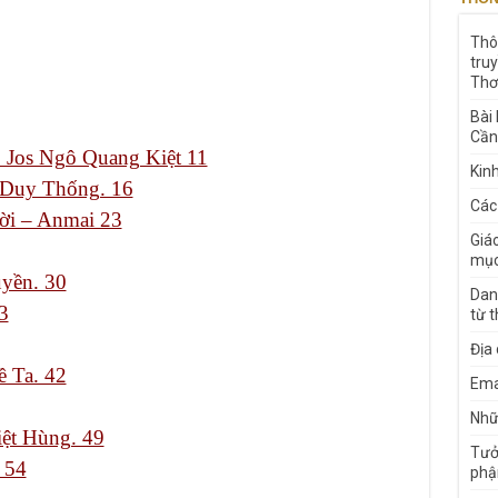
Thô
tru
Thơ
Bài
Cần
Jos Ngô Quang Kiệt 11
Kin
Duy Thống. 16
Các
ời – Anmai 23
Giá
mục
yền. 30
Dan
3
từ 
Địa
ề Ta. 42
Ema
Nhữn
ệt Hùng. 49
Tưở
 54
phậ