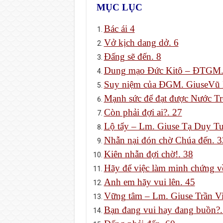
MỤC LỤC
Bác ái 4
Vở kịch dang dở. 6
Đấng sẽ đến. 8
Dung mạo Đức Kitô – ĐTGM. 
Suy niệm của ĐGM. GiuseVũ 
Mạnh sức để đạt được Nước Tr
Còn phải đợi ai?. 27
Lộ tẩy – Lm. Giuse Tạ Duy Tu
Nhẫn nại đón chờ Chúa đến. 3
Kiên nhẫn đợi chờ!. 38
Hãy để việc làm minh chứng v
Anh em hãy vui lên. 45
Vững tâm – Lm. Giuse Trần Vi
Bạn đang vui hay đang buồn?.