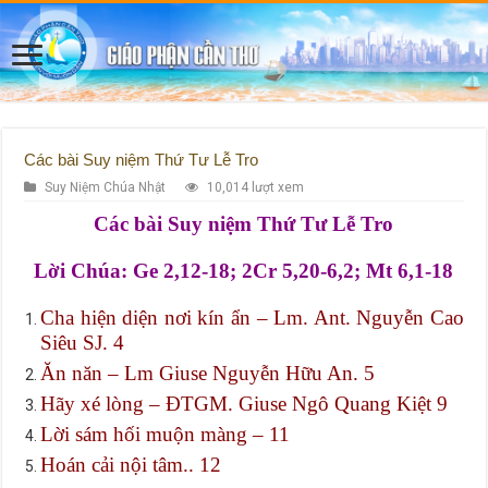
Các bài Suy niệm Thứ Tư Lễ Tro
Suy Niệm Chúa Nhật
10,014 lượt xem
Các bài Suy niệm Thứ Tư Lễ Tro
Lời Chúa: Ge 2,12-18; 2Cr 5,20-6,2; Mt 6,1-18
Cha hiện diện nơi kín ẩn – Lm. Ant. Nguyễn Cao
Siêu SJ. 4
Ăn năn – Lm Giuse Nguyễn Hữu An. 5
Hãy xé lòng – ĐTGM. Giuse Ngô Quang Kiệt 9
Lời sám hối muộn màng – 11
Hoán cải nội tâm.. 12