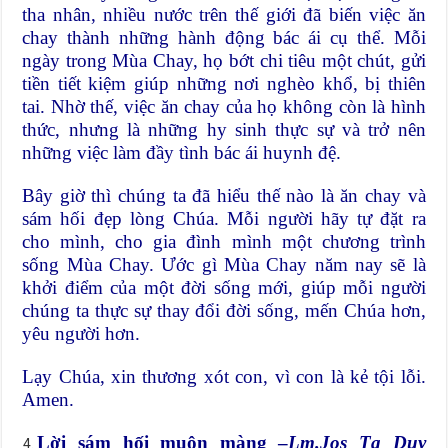
tha nhân, nhiều nước trên thế giới đã biến việc ăn
chay thành những hành động bác ái cụ thể. Mỗi
ngày trong Mùa Chay, họ bớt chi tiêu một chút, gửi
tiền tiết kiệm giúp những nơi nghèo khổ, bị thiên
tai. Nhờ thế, việc ăn chay của họ không còn là hình
thức, nhưng là những hy sinh thực sự và trở nên
những việc làm đầy tình bác ái huynh đệ.
Bây giờ thì chúng ta đã hiểu thế nào là ăn chay và
sám hối đẹp lòng Chúa. Mỗi người hãy tự đặt ra
cho mình, cho gia đình mình một chương trình
sống Mùa Chay. Ước gì Mùa Chay năm nay sẽ là
khởi điểm của một đời sống mới, giúp mỗi người
chúng ta thực sự thay đổi đời sống, mến Chúa hơn,
yêu người hơn.
Lạy Chúa, xin thương xót con, vì con là kẻ tội lỗi.
Amen.
Lời sám hối muộn màng –
Lm.Jos Tạ Duy