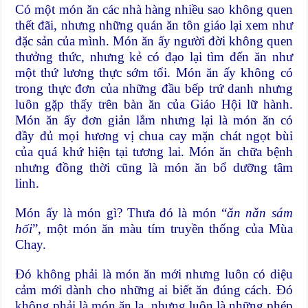
Có một món ăn các nhà hàng nhiều sao không quen
thết đãi, nhưng những quán ăn tôn giáo lại xem như
đặc sản của mình. Món ăn ấy người đời không quen
thưởng thức, nhưng kẻ có đạo lại tìm đến ăn như
một thứ lương thực sớm tối. Món ăn ấy không có
trong thực đơn của những đầu bếp trứ danh nhưng
luôn gặp thấy trên bàn ăn của Giáo Hội lữ hành.
Món ăn ấy đơn giản lắm nhưng lại là món ăn có
đầy đủ mọi hương vị chua cay mặn chát ngọt bùi
của quá khứ hiện tại tương lai. Món ăn chữa bệnh
nhưng đồng thời cũng là món ăn bổ dưỡng tâm
linh.
Món ấy là món gì? Thưa đó là món “
ăn năn sám
hối
”, một món ăn màu tím truyền thống của Mùa
Chay.
Đó không phải là món ăn mới nhưng luôn có diệu
cảm mới dành cho những ai biết ăn đúng cách. Đó
không phải là món ăn lạ, nhưng luôn là những phép