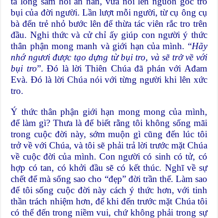
tả lòng sám hối ăn năn, vừa nói lên nguồn gốc tro
bụi của đời người. Lần lượt mỗi người, từ cụ ông cụ
bà đến trẻ nhỏ bước lên để thừa tác viên rắc tro trên
đầu. Nghi thức và cử chỉ ấy giúp con người ý thức
thân phận mong manh và giới hạn của mình. “
Hãy
nhớ ngươi được tạo dựng từ bụi tro, và sẽ trở về với
bụi tro
”. Đó là lời Thiên Chúa đã phán với Ađam
Evà. Đó là lời Chúa nói với từng người khi lên xức
tro.
Ý thức thân phận giới hạn mong mong của mình,
để làm gì? Thưa là để biết rằng tôi không sống mãi
trong cuộc đời này, sớm muộn gì cũng đến lúc tôi
trở về với Chúa, và tôi sẽ phải trả lời trước mặt Chúa
về cuộc đời của mình. Con người có sinh có tử, có
hợp có tan, có khởi đầu sẽ có kết thúc. Nghĩ về sự
chết để mà sống sao cho “đẹp” đời trần thế. Làm sao
để tôi sống cuộc đời này cách ý thức hơn, với tinh
thần trách nhiệm hơn, để khi đến trước mặt Chúa tôi
có thể đến trong niềm vui, chứ không phải trong sự