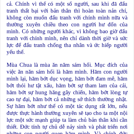
cả. Chính vì thế có một số người, sau khi đã đấu
tranh thất bại với bản thân thì hoàn toàn nản chí,
không còn muốn đấu tranh với chính mình nữa và
thường xuyên chiều theo con người hư đốn của
mình. Có những người khác, vì không bao giờ đấu
tranh với chính mình, nên chỉ dành thời giờ và sức
lực để đấu tranh chống tha nhân và ức hiếp người
yếu thế.
Mùa Chua là mùa ăn năm sám hối. Mục đích của
việc ăn năn sám hối là hãm mình. Hãm con người
mình lại, hãm bớt dục vọng, hãm bớt đam mê, hãm
bớt thói hư tật xấu, hãm bớt sự tham lam của cải,
hãm bớt sự hung hăng gây chiến, hãm bớt lòng tự
cao tự đại, hãm bớt cả những sở thích thường nhật.
Sự hãm bớt như thế có một tác dụng rất lớn, nếu
được thực hành thường xuyên sẽ tạo cho ta một nội
lực một sức mạnh giúp ta làm chủ bản thân khi cần
thiết. Ðức tính tự chủ dễ nảy sinh và phát triển nơi
những con người quen hãm mình. Và chính đức