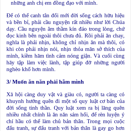
những anh chị em đồng đạo với mình.
Để có thể canh tân đổi mới đời sống cách hữu hiệu
và bền bỉ, phải cầu nguyện rất nhiều như lời Chúa
dạy. Cầu nguyện âm thầm kín đáo trong lòng, chứ
đọc kinh bên ngoài thôi chưa đủ. Rồi phải ăn chay,
nghĩa là phải nhịn, không chỉ nhịn ăn mà thôi, có
khi còn phải nhịn nói, nhịn thỏa mãn sở thích của
mình, kiềm hãm tình cảm nóng giận. Và cuối cùng
hãy tập làm việc lành, tập giúp đỡ những người
nghèo khổ hơn mình.
3/ Muốn ăn năn phải hãm mình
Xã hội càng duy vật và giàu có, người ta càng có
khuynh hướng quên đi một số quy luật cơ bản của
đời sống tinh thần. Quy luật xem ra bị lãng quên
nhiều nhất chính là ăn năn sám hối, để rèn luyện ý
chí hầu có thể làm chủ bản thân. Trong mọi cuộc
đấu tranh, sự đấu tranh với bản thân là gay go hơn