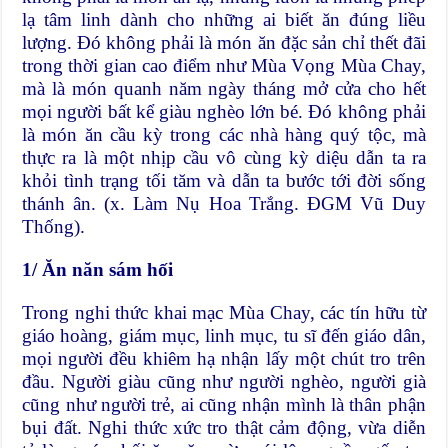
lạ tâm linh dành cho những ai biết ăn đúng liều
lượng. Đó không phải là món ăn đặc sản chỉ thết đãi
trong thời gian cao điểm như Mùa Vọng Mùa Chay,
mà là món quanh năm ngày tháng mở cửa cho hết
mọi người bất kể giàu nghèo lớn bé. Đó không phải
là món ăn cầu kỳ trong các nhà hàng quý tộc, mà
thực ra là một nhịp cầu vô cùng kỳ diệu dẫn ta ra
khỏi tình trạng tối tăm và dẫn ta bước tới đời sống
thánh ân. (x. Làm Nụ Hoa Trắng. ĐGM Vũ Duy
Thống).
1/ Ăn năn sám hối
Trong nghi thức khai mạc Mùa Chay, các tín hữu từ
giáo hoàng, giám mục, linh mục, tu sĩ đến giáo dân,
mọi người đều khiêm hạ nhận lấy một chút tro trên
đầu. Người giàu cũng như người nghèo, người già
cũng như người trẻ, ai cũng nhận mình là thân phận
bụi đất. Nghi thức xức tro thật cảm động, vừa diễn