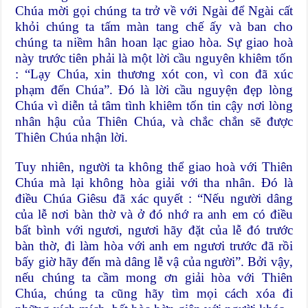
Chúa mời gọi chúng ta trở về với Ngài để Ngài cất
khỏi chúng ta tấm màn tang chế ấy và ban cho
chúng ta niềm hân hoan lạc giao hòa. Sự giao hoà
này trước tiên phải là một lời cầu nguyên khiêm tốn
: “Lạy Chúa, xin thương xót con, vì con đã xúc
phạm đến Chúa”. Đó là lời cầu nguyện đẹp lòng
Chúa vì diễn tả tâm tình khiêm tốn tin cậy nơi lòng
nhân hậu của Thiên Chúa, và chắc chắn sẽ được
Thiên Chúa nhận lời.
Tuy nhiên, người ta không thể giao hoà với Thiên
Chúa mà lại không hòa giải với tha nhân. Đó là
điều Chúa Giêsu đã xác quyết : “Nếu người dâng
của lễ nơi bàn thờ và ở đó nhớ ra anh em có điều
bất bình với ngươi, ngươi hãy đặt của lễ đó trước
bàn thờ, đi làm hòa với anh em ngươi trước đã rồi
bấy giờ hãy đến mà dâng lễ vậ của người”. Bởi vậy,
nếu chúng ta cầm mong ơn giải hòa với Thiên
Chúa, chúng ta cũng hãy tìm mọi cách xóa đi