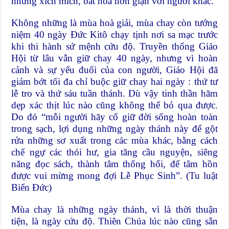
những xích mích, bất hòa hờn giận với người khác.
Không những là mùa hoà giải, mùa chay còn tưởng
niệm 40 ngày Đức Kitô chạy tịnh nơi sa mạc trước
khi thi hành sứ mệnh cứu độ. Truyền thống Giáo
Hội từ lâu vẫn giữ chay 40 ngày, nhưng vì hoàn
cảnh và sự yếu đuối của con người, Giáo Hội đã
giảm bớt tối đa chỉ buộc giữ chay hai ngày : thứ tư
lễ tro và thứ sáu tuần thánh. Dù vậy tinh thần hãm
dẹp xác thịt lúc nào cũng không thể bỏ qua được.
Do đó “mỗi người hãy cố giữ đời sống hoàn toàn
trong sạch, lợi dụng những ngày thánh này để gột
rửa những sơ xuất trong các mùa khác, bằng cách
chế ngự các thói hư, gia tăng cầu nguyện, siêng
năng đọc sách, thành tâm thống hối, để tâm hồn
được vui mừng mong đợi Lễ Phục Sinh”. (Tu luật
Biển Đức)
Mùa chay là những ngày thánh, vì là thời thuận
tiện, là ngày cứu độ. Thiên Chúa lúc nào cũng sẵn