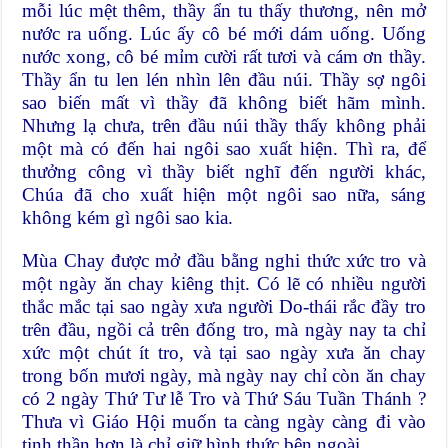
mỗi lúc mệt thêm, thầy ẩn tu thấy thương, nên mở
nước ra uống. Lúc ấy cô bé mới dám uống. Uống
nước xong, cô bé mỉm cười rất tươi và cám ơn thầy.
Thầy ẩn tu len lén nhìn lên đầu núi. Thầy sợ ngôi
sao biến mất vì thầy đã không biết hãm mình.
Nhưng lạ chưa, trên đầu núi thầy thấy không phải
một mà có đến hai ngôi sao xuất hiện. Thì ra, để
thưởng công vì thầy biết nghĩ đến người khác,
Chúa đã cho xuất hiện một ngôi sao nữa, sáng
không kém gì ngôi sao kia.
Mùa Chay được mở đầu bằng nghi thức xức tro và
một ngày ăn chay kiêng thịt. Có lẽ có nhiều người
thắc mắc tại sao ngày xưa người Do-thái rắc đầy tro
trên đầu, ngồi cả trên đống tro, mà ngày nay ta chỉ
xức một chút ít tro, và tại sao ngày xưa ăn chay
trong bốn mươi ngày, mà ngày nay chỉ còn ăn chay
có 2 ngày Thứ Tư lễ Tro và Thứ Sáu Tuần Thánh ?
Thưa vì Giáo Hội muốn ta càng ngày càng đi vào
tinh thần hơn là chỉ giữ hình thức bên ngoài.