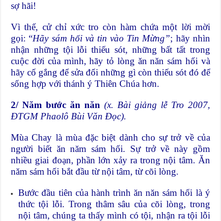
sợ hãi!
Vì thế, cử chỉ xức tro còn hàm chứa một lời mời
gọi: “
Hãy sám hối và tin vào Tin Mừng”
; hãy nhìn
nhận những tội lỗi thiếu sót, những bất tất trong
cuộc đời của mình, hãy tỏ lòng ăn năn sám hối và
hãy cố gắng để sửa đổi những gì còn thiếu sót đó để
sống hợp với thánh ý Thiên Chúa hơn.
2/ Năm bước ăn năn
(x. Bài giảng lễ Tro 2007,
ĐTGM Phaolô Bùi Văn Đọc).
Mùa Chay là mùa đặc biệt dành cho sự trở về của
người biết ăn năm sám hối. Sự trở về này gồm
nhiều giai đoạn, phần lớn xảy ra trong nội tâm. Ăn
năm sám hối bắt đầu từ nội tâm, từ cõi lòng.
Bước đầu tiên của hành trình ăn năn sám hối là ý
thức tội lỗi. Trong thâm sâu của cõi lòng, trong
nội tâm, chúng ta thấy mình có tội, nhận ra tội lỗi