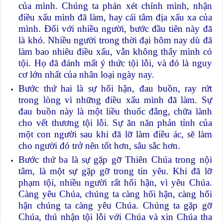
của mình. Chúng ta phán xét chính mình, nhận
điều xấu mình đã làm, hay cái tâm địa xấu xa của
mình. Đối với nhiều người, bước đầu tiên này đã
là khó. Nhiều người trong thời đại hôm nay dù đã
làm bao nhiêu điều xấu, vẫn không thấy mình có
tội. Họ đã đánh mất ý thức tội lỗi, và đó là nguy
cơ lớn nhất của nhân loại ngày nay.
Bước thứ hai là sự hối hận, đau buồn, ray rứt
trong lòng vì những điều xấu mình đã làm. Sự
đau buồn này là một liều thuốc đắng, chữa lành
cho vết thương tội lỗi. Sự ăn năn phản tỉnh của
một con người sau khi đã lỡ làm điều ác, sẽ làm
cho người đó trở nên tốt hơn, sâu sắc hơn.
Bước thứ ba là sự gặp gỡ Thiên Chúa trong nội
tâm, là một sự gặp gỡ trong tin yêu. Khi đã lỡ
phạm tội, nhiều người rất hối hận, vì yêu Chúa.
Càng yêu Chúa, chúng ta càng hối hận, càng hối
hận chúng ta càng yêu Chúa. Chúng ta gặp gỡ
Chúa, thú nhận tội lỗi với Chúa và xin Chúa tha