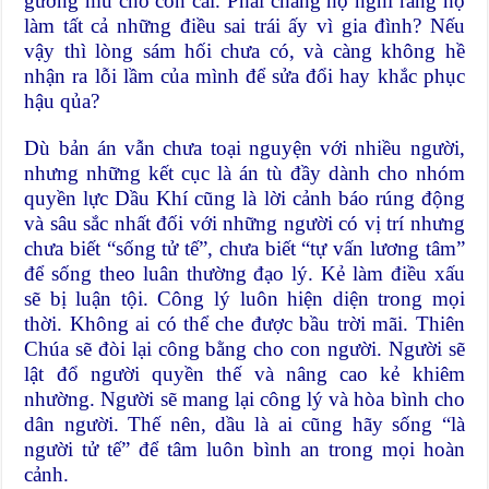
gương mù cho con cái. Phải chăng họ nghĩ rằng họ
làm tất cả những điều sai trái ấy vì gia đình? Nếu
vậy thì lòng sám hối chưa có, và càng không hề
nhận ra lỗi lầm của mình để sửa đổi hay khắc phục
hậu qủa?
Dù bản án vẫn chưa toại nguyện với nhiều người,
nhưng những kết cục là án tù đầy dành cho nhóm
quyền lực Dầu Khí cũng là lời cảnh báo rúng động
và sâu sắc nhất đối với những người có vị trí nhưng
chưa biết “sống tử tế”, chưa biết “tự vấn lương tâm”
để sống theo luân thường đạo lý. Kẻ làm điều xấu
sẽ bị luận tội. Công lý luôn hiện diện trong mọi
thời. Không ai có thể che được bầu trời mãi. Thiên
Chúa sẽ đòi lại công bằng cho con người. Người sẽ
lật đổ người quyền thế và nâng cao kẻ khiêm
nhường. Người sẽ mang lại công lý và hòa bình cho
dân người. Thế nên, dầu là ai cũng hãy sống “là
người tử tế” để tâm luôn bình an trong mọi hoàn
cảnh.