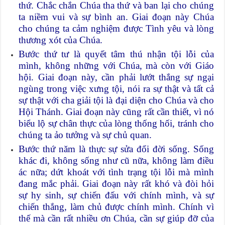
thứ. Chắc chắn Chúa tha thứ và ban lại cho chúng
ta niềm vui và sự bình an. Giai đoạn này Chúa
cho chúng ta cảm nghiệm được Tình yêu và lòng
thương xót của Chúa.
Bước thứ tư là quyết tâm thú nhận tội lỗi của
mình, không những với Chúa, mà còn với Giáo
hội. Giai đoạn này, cần phải lướt thắng sự ngại
ngùng trong việc xưng tội, nói ra sự thật và tất cả
sự thật với cha giải tội là đại diện cho Chúa và cho
Hội Thánh. Giai đoạn này cũng rất cần thiết, vì nó
biểu lộ sự chân thực của lòng thống hối, tránh cho
chúng ta ảo tưởng và sự chủ quan.
Bước thứ năm là thực sự sửa đổi đời sống. Sống
khác đi, không sống như cũ nữa, không làm điều
ác nữa; dứt khoát với tình trạng tội lỗi mà mình
đang mắc phải. Giai đoạn này rất khó và đòi hỏi
sự hy sinh, sự chiến đấu với chính mình, và sự
chiến thắng, làm chủ được chính mình. Chính vì
thế mà cần rất nhiều ơn Chúa, cần sự giúp đỡ của