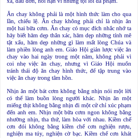
xa, đau đớn, hối hận vì những tội lỗi đã phạm.
Ăn chay không phải là một hình thức làm cho qua
lần, chiếu lệ. Ăn chay không phải chỉ là nhịn ăn
một hai bữa cơm. Ăn chay có mục đích nhắc nhớ ta
hãy biết hãm dẹp thân xác, hãm dẹp những tính mê
tật xấu, hãm dẹp những gì làm mất lòng Chúa và
làm phiền lòng anh em. Giáo Hội giản lược việc ăn
chay vào hai ngày trong một năm, không phải vì
coi nhẹ việc ăn chay, nhưng vì Giáo Hội muốn
tránh thái độ ăn chay hình thức, để tập trung vào
việc ăn chay trong tâm hồn.
Nhịn ăn một bát cơm không bằng nhịn nói một lời
có thể làm buồn lòng người khác. Nhịn ăn một
miếng thịt không bằng nhịn đi một cử chỉ xúc phạm
đến anh em. Nhịn một bữa cơm ngon không bằng
nhường nhịn, tha thứ, làm hòa với nhau. Kiềm chế
cơn đói không bằng kiềm chế cơn nghiện rượu,
nghiện ma túy, nghiện cờ bạc. Kiềm chế cơn khát