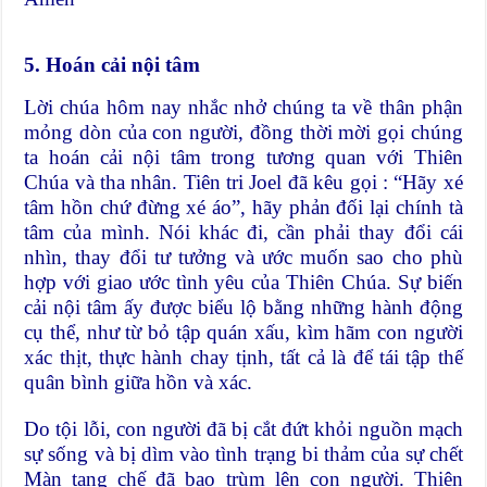
5. Hoán cải nội tâm
Lời chúa hôm nay nhắc nhở chúng ta về thân phận
mỏng dòn của con người, đồng thời mời gọi chúng
ta hoán cải nội tâm trong tương quan với Thiên
Chúa và tha nhân. Tiên tri Joel đã kêu gọi : “Hãy xé
tâm hồn chứ đừng xé áo”, hãy phản đối lại chính tà
tâm của mình. Nói khác đi, cần phải thay đổi cái
nhìn, thay đổi tư tưởng và ước muốn sao cho phù
hợp với giao ước tình yêu của Thiên Chúa. Sự biến
cải nội tâm ấy được biểu lộ bằng những hành động
cụ thể, như từ bỏ tập quán xấu, kìm hãm con người
xác thịt, thực hành chay tịnh, tất cả là để tái tập thế
quân bình giữa hồn và xác.
Do tội lỗi, con người đã bị cắt đứt khỏi nguồn mạch
sự sống và bị dìm vào tình trạng bi thảm của sự chết
Màn tang chế đã bao trùm lên con người. Thiên