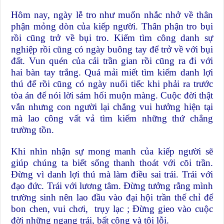
Hôm nay, ngày lễ tro như muốn nhắc nhở về thân
phận mỏng dòn của kiếp người. Thân phận tro bụi
rồi cũng trở về bụi tro. Kiếm tìm công danh sự
nghiệp rồi cũng có ngày buông tay để trở về với bụi
đất. Vun quén của cải trần gian rồi cũng ra đi với
hai bàn tay trắng. Quá mải miết tìm kiếm danh lợi
thú để rồi cũng có ngày nuối tiếc khi phải ra trước
tòa án để nói lời sám hối muộn màng. Cuộc đời thật
vắn nhưng con người lại chẳng vui hưởng hiện tại
mà lao công vất vả tìm kiếm những thứ chẳng
trường tồn.
Khi nhìn nhận sự mong manh của kiếp người sẽ
giúp chúng ta biết sống thanh thoát với cõi trần.
Đừng vì danh lợi thú mà làm điều sai trái. Trái với
đạo đức. Trái với lương tâm. Đừng tưởng rằng mình
trường sinh nên lao đầu vào đại hội trần thế chỉ để
bon chen, vui chơi, trụy lạc ; Đừng gieo vào cuộc
đời những ngang trái, bất công và tội lỗi.