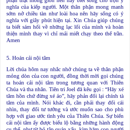
phận thật mỏng giòn nên hãy biết sống cho trọn ý
nghĩa của kiếp người. Một thân phận mong manh
sớm nở chiều tàn như loài hoa nên hãy sống có ý
nghĩa với giây phút hiện tại. Xin Chúa giúp chúng
ta biết sám hối về những lạc lối của mình và hoàn
thiện mình thay vì chỉ mải miết chạy theo thế trần.
Amen
5. Hoán cải nội tâm
Lời chúa hôm nay nhắc nhở chúng ta về thân phận
mỏng dòn của con người, đồng thời mời gọi chúng
ta hoán cải nội tâm trong tương quan với Thiên
Chúa và tha nhân. Tiên tri Joel đã kêu gọi : “Hãy xé
tâm hồn chứ đừng xé áo”, hãy phản đối lại chính tà
tâm của mình. Nói khác đi, cần phải thay đổi cái
nhìn, thay đổi tư tưởng và ước muốn sao cho phù
hợp với giao ước tình yêu của Thiên Chúa. Sự biến
cải nội tâm ấy được biểu lộ bằng những hành động
cụ thể, như từ bỏ tập quán xấu, kìm hãm con người