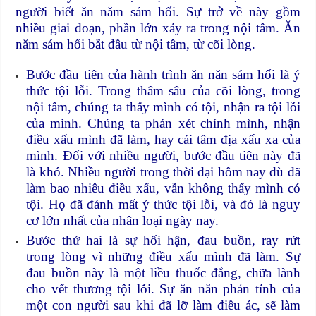
người biết ăn năm sám hối. Sự trở về này gồm
nhiều giai đoạn, phần lớn xảy ra trong nội tâm. Ăn
năm sám hối bắt đầu từ nội tâm, từ cõi lòng.
Bước đầu tiên của hành trình ăn năn sám hối là ý
thức tội lỗi. Trong thâm sâu của cõi lòng, trong
nội tâm, chúng ta thấy mình có tội, nhận ra tội lỗi
của mình. Chúng ta phán xét chính mình, nhận
điều xấu mình đã làm, hay cái tâm địa xấu xa của
mình. Đối với nhiều người, bước đầu tiên này đã
là khó. Nhiều người trong thời đại hôm nay dù đã
làm bao nhiêu điều xấu, vẫn không thấy mình có
tội. Họ đã đánh mất ý thức tội lỗi, và đó là nguy
cơ lớn nhất của nhân loại ngày nay.
Bước thứ hai là sự hối hận, đau buồn, ray rứt
trong lòng vì những điều xấu mình đã làm. Sự
đau buồn này là một liều thuốc đắng, chữa lành
cho vết thương tội lỗi. Sự ăn năn phản tỉnh của
một con người sau khi đã lỡ làm điều ác, sẽ làm