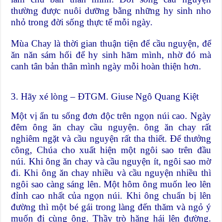
thường được nuôi dưỡng bằng những hy sinh nho
nhỏ trong đời sống thực tế mỗi ngày.
Mùa Chay là thời gian thuận tiện để cầu nguyện, để
ăn năn sám hối để hy sinh hãm mình, nhờ đó mà
canh tân bản thân mình ngày mỗi hoàn thiện hơn.
3. Hãy xé lòng – ĐTGM. Giuse Ngô Quang Kiệt
Một vị ẩn tu sống đơn độc trên ngọn núi cao. Ngày
đêm ông ăn chay cầu nguyện. ông ăn chay rất
nghiêm ngặt và cầu nguyện rất tha thiết. Để thưởng
công, Chúa cho xuất hiện một ngôi sao trên đầu
núi. Khi ông ăn chay và cầu nguyện ít, ngôi sao mờ
đi. Khi ông ăn chay nhiều và cầu nguyện nhiều thì
ngôi sao càng sáng lên. Một hôm ông muốn leo lên
đỉnh cao nhất của ngọn núi. Khi ông chuẩn bị lên
đường thì một bé gái trong làng đến thăm và ngỏ ý
muốn đi cùng ông. Thầy trò hăng hái lên đường.