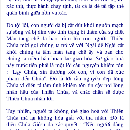
xác thịt, thực hành chay tịnh, tất cả là để tái tập thế
quân bình giữa hồn và xác.
Do tội lỗi, con người đã bị cắt đứt khỏi nguồn mạch
sự sống và bị dìm vào tình trạng bi thảm của sự chết
Màn tang chế đã bao trùm lên con người. Thiên
Chúa mời gọi chúng ta trở về với Ngài để Ngài cất
khỏi chúng ta tấm màn tang chế ấy và ban cho
chúng ta niềm hân hoan lạc giao hòa. Sự giao hoà
này trước tiên phải là một lời cầu nguyên khiêm tốn
: “Lạy Chúa, xin thương xót con, vì con đã xúc
phạm đến Chúa”. Đó là lời cầu nguyện đẹp lòng
Chúa vì diễn tả tâm tình khiêm tốn tin cậy nơi lòng
nhân hậu của Thiên Chúa, và chắc chắn sẽ được
Thiên Chúa nhận lời.
Tuy nhiên, người ta không thể giao hoà với Thiên
Chúa mà lại không hòa giải với tha nhân. Đó là
điều Chúa Giêsu đã xác quyết : “Nếu người dâng