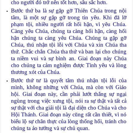
cho người đó trở nên tốt hơn, sâu sắc hơn.
Bước thứ ba là sự gặp gỡ Thiên Chúa trong nội
tâm, là một sự gặp gỡ trong tin yêu. Khi đã lỡ
phạm tội, nhiều người rất hối hận, vì yêu Chúa.
Càng yêu Chúa, chúng ta càng hối hận, càng hối
hận chúng ta càng yêu Chúa. Chúng ta gặp gỡ
Chúa, thú nhận tội lỗi với Chúa và xin Chúa tha
thứ. Chắc chắn Chúa tha thứ và ban lại cho chúng
ta niềm vui và sự bình an. Giai đoạn này Chúa
cho chúng ta cảm nghiệm được Tình yêu và lòng
thương xót của Chúa.
Bước thứ tư là quyết tâm thú nhận tội lỗi của
mình, không những với Chúa, mà còn với Giáo
hội. Giai đoạn này, cần phải lướt thắng sự ngại
ngùng trong việc xưng tội, nói ra sự thật và tất cả
sự thật với cha giải tội là đại diện cho Chúa và cho
Hội Thánh. Giai đoạn này cũng rất cần thiết, vì nó
biểu lộ sự chân thực của lòng thống hối, tránh cho
chúng ta ảo tưởng và sự chủ quan.