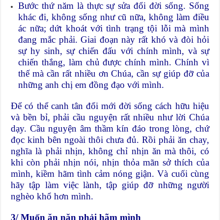
Bước thứ năm là thực sự sửa đổi đời sống. Sống
khác đi, không sống như cũ nữa, không làm điều
ác nữa; dứt khoát với tình trạng tội lỗi mà mình
đang mắc phải. Giai đoạn này rất khó và đòi hỏi
sự hy sinh, sự chiến đấu với chính mình, và sự
chiến thắng, làm chủ được chính mình. Chính vì
thế mà cần rất nhiều ơn Chúa, cần sự giúp đỡ của
những anh chị em đồng đạo với mình.
Để có thể canh tân đổi mới đời sống cách hữu hiệu
và bền bỉ, phải cầu nguyện rất nhiều như lời Chúa
dạy. Cầu nguyện âm thầm kín đáo trong lòng, chứ
đọc kinh bên ngoài thôi chưa đủ. Rồi phải ăn chay,
nghĩa là phải nhịn, không chỉ nhịn ăn mà thôi, có
khi còn phải nhịn nói, nhịn thỏa mãn sở thích của
mình, kiềm hãm tình cảm nóng giận. Và cuối cùng
hãy tập làm việc lành, tập giúp đỡ những người
nghèo khổ hơn mình.
3/ Muốn ăn năn phải hãm mình