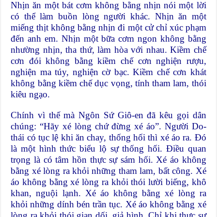
Nhịn ăn một bát cơm không bằng nhịn nói một lời
có thể làm buồn lòng người khác. Nhịn ăn một
miếng thịt không bằng nhịn đi một cử chỉ xúc phạm
đến anh em. Nhịn một bữa cơm ngon không bằng
nhường nhịn, tha thứ, làm hòa với nhau. Kiềm chế
cơn đói không bằng kiềm chế cơn nghiện rượu,
nghiện ma túy, nghiện cờ bạc. Kiềm chế cơn khát
không bằng kiềm chế dục vọng, tính tham lam, thói
kiêu ngạo.
Chính vì thế mà Ngôn Sứ Giô-en đã kêu gọi dân
chúng: “Hãy xé lòng chứ đừng xé áo”. Người Do-
thái có tục lệ khi ăn chay, thống hối thì xé áo ra. Đó
là một hình thức biểu lộ sự thống hối. Điều quan
trọng là có tâm hồn thực sự sám hối. Xé áo không
bằng xé lòng ra khỏi những tham lam, bất công. Xé
áo không bằng xé lòng ra khỏi thói lười biếng, khô
khan, nguội lạnh. Xé áo không bằng xé lòng ra
khỏi những dính bén trần tục. Xé áo không bằng xé
lòng ra khỏi thói gian dối, giả hình. Chỉ khi thực sự