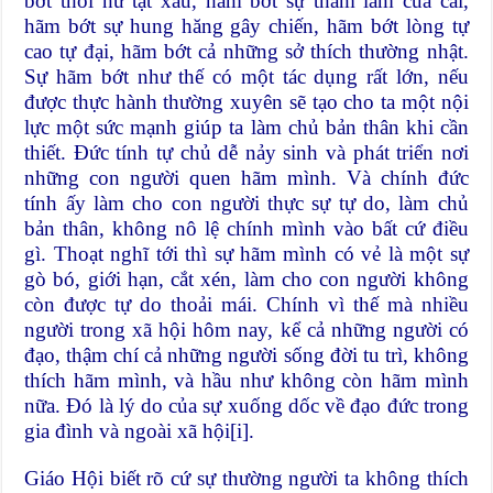
bớt thói hư tật xấu, hãm bớt sự tham lam của cải,
hãm bớt sự hung hăng gây chiến, hãm bớt lòng tự
cao tự đại, hãm bớt cả những sở thích thường nhật.
Sự hãm bớt như thế có một tác dụng rất lớn, nếu
được thực hành thường xuyên sẽ tạo cho ta một nội
lực một sức mạnh giúp ta làm chủ bản thân khi cần
thiết. Ðức tính tự chủ dễ nảy sinh và phát triển nơi
những con người quen hãm mình. Và chính đức
tính ấy làm cho con người thực sự tự do, làm chủ
bản thân, không nô lệ chính mình vào bất cứ điều
gì. Thoạt nghĩ tới thì sự hãm mình có vẻ là một sự
gò bó, giới hạn, cắt xén, làm cho con người không
còn được tự do thoải mái. Chính vì thế mà nhiều
người trong xã hội hôm nay, kể cả những người có
đạo, thậm chí cả những người sống đời tu trì, không
thích hãm mình, và hầu như không còn hãm mình
nữa. Ðó là lý do của sự xuống dốc về đạo đức trong
gia đình và ngoài xã hội
[i]
.
Giáo Hội biết rõ cứ sự thường người ta không thích