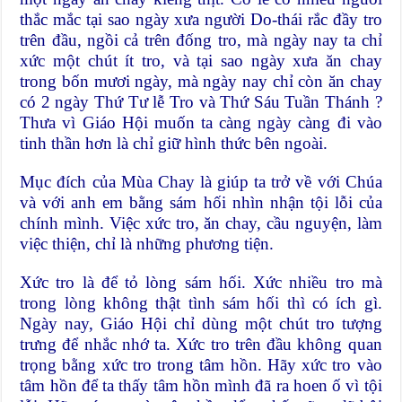
thắc mắc tại sao ngày xưa người Do-thái rắc đầy tro
trên đầu, ngồi cả trên đống tro, mà ngày nay ta chỉ
xức một chút ít tro, và tại sao ngày xưa ăn chay
trong bốn mươi ngày, mà ngày nay chỉ còn ăn chay
có 2 ngày Thứ Tư lễ Tro và Thứ Sáu Tuần Thánh ?
Thưa vì Giáo Hội muốn ta càng ngày càng đi vào
tinh thần hơn là chỉ giữ hình thức bên ngoài.
Mục đích của Mùa Chay là giúp ta trở về với Chúa
và với anh em bằng sám hối nhìn nhận tội lỗi của
chính mình. Việc xức tro, ăn chay, cầu nguyện, làm
việc thiện, chỉ là những phương tiện.
Xức tro là để tỏ lòng sám hối. Xức nhiều tro mà
trong lòng không thật tình sám hối thì có ích gì.
Ngày nay, Giáo Hội chỉ dùng một chút tro tượng
trưng để nhắc nhớ ta. Xức tro trên đầu không quan
trọng bằng xức tro trong tâm hồn. Hãy xức tro vào
tâm hồn để ta thấy tâm hồn mình đã ra hoen ố vì tội