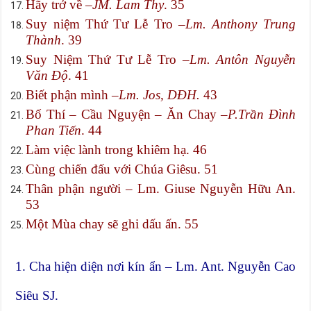
Hãy trở về –
JM. Lam Thy
. 35
Suy niệm Thứ Tư Lễ Tro –
Lm. Anthony Trung
Thành
. 39
Suy Niệm Thứ Tư Lễ Tro –
Lm. Antôn Nguyễn
Văn Độ
. 41
Biết phận mình –
Lm. Jos, DĐH.
43
Bố Thí – Cầu Nguyện – Ăn Chay –
P.Trần Đình
Phan Tiến
. 44
Làm việc lành trong khiêm hạ. 46
Cùng chiến đấu với Chúa Giêsu. 51
Thân phận người – Lm. Giuse Nguyễn Hữu An.
53
Một Mùa chay sẽ ghi dấu ấn. 55
1. Cha hiện diện nơi kín ẩn – Lm. Ant. Nguyễn Cao
Siêu SJ.