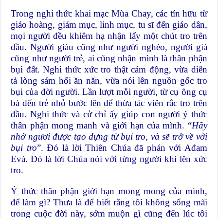
Trong nghi thức khai mạc Mùa Chay, các tín hữu từ
giáo hoàng, giám mục, linh mục, tu sĩ đến giáo dân,
mọi người đều khiêm hạ nhận lấy một chút tro trên
đầu. Người giàu cũng như người nghèo, người già
cũng như người trẻ, ai cũng nhận mình là thân phận
bụi đất. Nghi thức xức tro thật cảm động, vừa diễn
tả lòng sám hối ăn năn, vừa nói lên nguồn gốc tro
bụi của đời người. Lần lượt mỗi người, từ cụ ông cụ
bà đến trẻ nhỏ bước lên để thừa tác viên rắc tro trên
đầu. Nghi thức và cử chỉ ấy giúp con người ý thức
thân phận mong manh và giới hạn của mình. “
Hãy
nhớ ngươi được tạo dựng từ bụi tro, và sẽ trở về với
bụi tro
”. Đó là lời Thiên Chúa đã phán với Ađam
Evà. Đó là lời Chúa nói với từng người khi lên xức
tro.
Ý thức thân phận giới hạn mong mong của mình,
để làm gì? Thưa là để biết rằng tôi không sống mãi
trong cuộc đời này, sớm muộn gì cũng đến lúc tôi