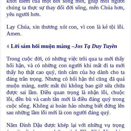
khởi điểm của một đời sống mới, giúp mỗi người
chúng ta thực sự thay đổi đời sống, mến Chúa hơn,
yêu người hơn.
Lạy Chúa, xin thương xót con, vì con là kẻ tội lỗi.
Amen.
Lời sám hối muộn màng –
Jos Tạ Duy Tuyền
Trong cuộc đời, có những việc trôi qua ta mới thấy
hối hận, và có những con người khi mất đi ta mới
thấy họ thật cao quý, tình cảm của họ dành cho ta
đáng trân trọng. Nhưng có hối hận thì cũng đã quá
muộn màng, nước mắt thì không bao giờ sửa chữa
được sai lầm. Điều quan trọng là nhận lỗi, chuộc
lỗi, đền bù và canh tân mới là điều đáng quý trong
cuộc sống. Không ai hoàn hảo nhưng biết đứng lên
sau những lầm lỗi mới là con người đáng quý.
Năm Đinh Dậu được khép lại với những vụ trọng