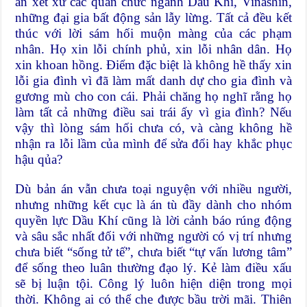
án xét xử các quan chức ngành Dầu Khí, Vinashin,
những đại gia bất động sản lẫy lừng. Tất cả đều kết
thúc với lời sám hối muộn màng của các phạm
nhân. Họ xin lỗi chính phủ, xin lỗi nhân dân. Họ
xin khoan hồng. Điểm đặc biệt là không hề thấy xin
lỗi gia đình vì đã làm mất danh dự cho gia đình và
gương mù cho con cái. Phải chăng họ nghĩ rằng họ
làm tất cả những điều sai trái ấy vì gia đình? Nếu
vậy thì lòng sám hối chưa có, và càng không hề
nhận ra lỗi lầm của mình để sửa đổi hay khắc phục
hậu qủa?
Dù bản án vẫn chưa toại nguyện với nhiều người,
nhưng những kết cục là án tù đầy dành cho nhóm
quyền lực Dầu Khí cũng là lời cảnh báo rúng động
và sâu sắc nhất đối với những người có vị trí nhưng
chưa biết “sống tử tế”, chưa biết “tự vấn lương tâm”
để sống theo luân thường đạo lý. Kẻ làm điều xấu
sẽ bị luận tội. Công lý luôn hiện diện trong mọi
thời. Không ai có thể che được bầu trời mãi. Thiên