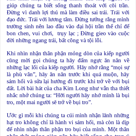
giúp chúng ta biết sống thanh thoát với cõi trần.
Đừng vì danh lợi thú mà làm điều sai trái. Trái với
đạo đức. Trái với lương tâm. Đừng tưởng rằng mình
trường sinh nên lao đầu vào đại hội trần thế chỉ để
bon chen, vui chơi, trụy lạc ; Đừng gieo vào cuộc
đời những ngang trái, bất công và tội lỗi.
Khi nhìn nhận thân phận mỏng dòn của kiếp người
cũng mời gọi chúng ta hãy đấm ngực ăn năn về
những lạc lối của kiếp người. Hãy nhớ rằng “mọi sự
là phù vân”, hãy ăn năn trước khi quá muộn, hãy
sám hối và sửa lại hướng đi trước khi trở về với bụi
đất. Lời bài hát của cha Kim Long như vẫn tha thiết
nhắc nhở chúng ta: “Hỡi người hãy nhớ mình là bụi
tro, một mai người sẽ trở về bụi tro”.
Ước gì mỗi khi chúng ta cúi mình nhận lãnh những
hạt tro không chỉ là hành vi sám hối, mà còn là dịp
để nhìn nhận thân phận tro bụi của mình. Một thân