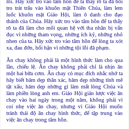
lỗi. Hãy xức tro vào tâm hồn để ta thấy rõ ta đã bôi
tro trát trấu vào khuôn mặt Thiên Chúa, làm lem
luốc khuôn mặt Giáo Hội, làm ô danh cho đạo
thánh của Chúa. Hãy xức tro vào tâm hồn để ta thấy
rõ ta đã làm cho mối quan hệ với tha nhân bị vẩn
đục vì những tham vọng, những ích kỷ, những nhỏ
nhen của ta. Hãy xức tro vào tâm hồn để lòng ta xót
xa, đau đớn, hối hận vì những tội lỗi đã phạm.
Ăn chay không phải là một hình thức làm cho qua
lần, chiếu lệ. Ăn chay không phải chỉ là nhịn ăn
một hai bữa cơm. Ăn chay có mục đích nhắc nhớ ta
hãy biết hãm dẹp thân xác, hãm dẹp những tính mê
tật xấu, hãm dẹp những gì làm mất lòng Chúa và
làm phiền lòng anh em. Giáo Hội giản lược việc ăn
chay vào hai ngày trong một năm, không phải vì
coi nhẹ việc ăn chay, nhưng vì Giáo Hội muốn
tránh thái độ ăn chay hình thức, để tập trung vào
việc ăn chay trong tâm hồn.