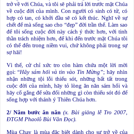
trở về với Chúa, và tôi sẽ phải trả lời trước mặt Chúa
về cuộc đời của mình. Con người có sinh có tử, có
hợp có tan, có khởi đầu sẽ có kết thúc. Nghĩ về sự
chết để mà sống sao cho “đẹp” đời trần thế. Làm sao
để tôi sống cuộc đời này cách ý thức hơn, với tinh
thần trách nhiệm hơn, để khi đến trước mặt Chúa tôi
có thể đến trong niềm vui, chứ không phải trong sự
sợ hãi!
Vì thế, cử chỉ xức tro còn hàm chứa một lời mời
gọi: “
Hãy sám hối và tin vào Tin Mừng”
; hãy nhìn
nhận những tội lỗi thiếu sót, những bất tất trong
cuộc đời của mình, hãy tỏ lòng ăn năn sám hối và
hãy cố gắng để sửa đổi những gì còn thiếu sót đó để
sống hợp với thánh ý Thiên Chúa hơn.
2/ Năm bước ăn năn
(x. Bài giảng lễ Tro 2007,
ĐTGM Phaolô Bùi Văn Đọc).
Mùa Chay là mùa đặc biệt dành cho sự trở về của