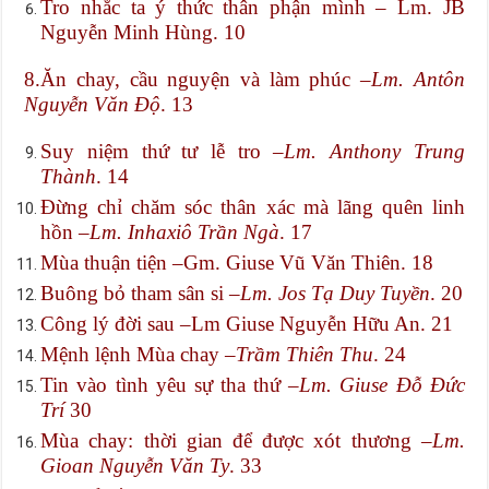
Tro nhắc ta ý thức thân phận mình – Lm. JB
Nguyễn Minh Hùng. 10
8.Ăn chay, cầu nguyện và làm phúc –
Lm. Antôn
Nguyễn Văn Độ
. 13
Suy niệm thứ tư lễ tro –
Lm. Anthony Trung
Thành
. 14
Đừng chỉ chăm sóc thân xác mà lãng quên linh
hồn –
Lm. Inhaxiô Trần Ngà
. 17
Mùa thuận tiện –Gm. Giuse Vũ Văn Thiên. 18
Buông bỏ tham sân si –
Lm. Jos Tạ Duy Tuyền
. 20
Công lý đời sau –Lm Giuse Nguyễn Hữu An. 21
Mệnh lệnh Mùa chay –
Trầm Thiên Thu
. 24
Tin vào tình yêu sự tha thứ –
Lm. Giuse Đỗ Đức
Trí
30
Mùa chay: thời gian để được xót thương –
Lm.
Gioan Nguyễn Văn Ty
. 33