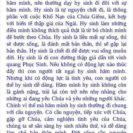
hãm mình, nên thường dạy hy sinh đi đôi với sự
hãm mình. Hy sinh là tự nguyện chết đi, là thông
phần với cuộc Khổ Nạn của Chúa Giêsu, kết hợp
với hiến tế thập giá của Ngài. Hy sinh làm những
điều mình không thích quả thật là từ bỏ chính mình
để bước theo Chúa. Hy sinh là liều mất sự sống, thì
sẽ được sống, là đánh mất bản thân, thì sẽ gặp lại
bản thân. Hy sinh là chết đi để được vui sống muôn
đời. Hy sinh là đi con đường thập giá dẫn tới vinh
quang Phục Sinh. Nếu không có động lực nào thúc
đẩy thì con người rất ngại hy sinh hãm mình.
Nhưng khi có động lực là tình yêu, con người có
thể hy sinh dễ dàng. Hãm mình hy sinh không còn
là gánh nặng, trái lại còn trở nên nhẹ nhàng cho
những ai đang yêu Chúa và yêu những người khác.
Chính vì thế mà hãm mình hy sinh thường đi chung
với cầu nguyện. Có cầu nguyện, tiếp xúc với Chúa,
gặp gỡ Chúa, cảm nghiệm tình yêu của Chúa,
chúng ta sẽ sẵn sàng hy sinh nhiều thứ, và dễ dàng
làm chủ bản thân mình. Đời sống cầu nguyện