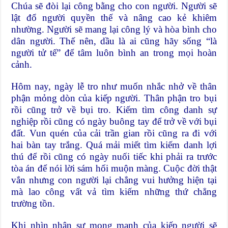
Chúa sẽ đòi lại công bằng cho con người. Người sẽ
lật đổ người quyền thế và nâng cao kẻ khiêm
nhường. Người sẽ mang lại công lý và hòa bình cho
dân người. Thế nên, dầu là ai cũng hãy sống “là
người tử tế” để tâm luôn bình an trong mọi hoàn
cảnh.
Hôm nay, ngày lễ tro như muốn nhắc nhở về thân
phận mỏng dòn của kiếp người. Thân phận tro bụi
rồi cũng trở về bụi tro. Kiếm tìm công danh sự
nghiệp rồi cũng có ngày buông tay để trở về với bụi
đất. Vun quén của cải trần gian rồi cũng ra đi với
hai bàn tay trắng. Quá mải miết tìm kiếm danh lợi
thú để rồi cũng có ngày nuối tiếc khi phải ra trước
tòa án để nói lời sám hối muộn màng. Cuộc đời thật
vắn nhưng con người lại chẳng vui hưởng hiện tại
mà lao công vất vả tìm kiếm những thứ chẳng
trường tồn.
Khi nhìn nhận sự mong manh của kiếp người sẽ