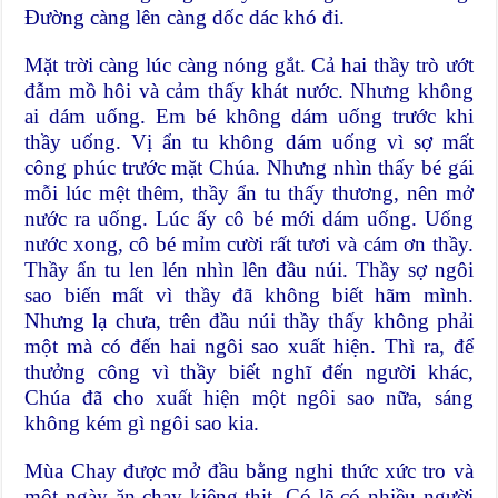
Đường càng lên càng dốc dác khó đi.
Mặt trời càng lúc càng nóng gắt. Cả hai thầy trò ướt
đẫm mồ hôi và cảm thấy khát nước. Nhưng không
ai dám uống. Em bé không dám uống trước khi
thầy uống. Vị ẩn tu không dám uống vì sợ mất
công phúc trước mặt Chúa. Nhưng nhìn thấy bé gái
mỗi lúc mệt thêm, thầy ẩn tu thấy thương, nên mở
nước ra uống. Lúc ấy cô bé mới dám uống. Uống
nước xong, cô bé mỉm cười rất tươi và cám ơn thầy.
Thầy ẩn tu len lén nhìn lên đầu núi. Thầy sợ ngôi
sao biến mất vì thầy đã không biết hãm mình.
Nhưng lạ chưa, trên đầu núi thầy thấy không phải
một mà có đến hai ngôi sao xuất hiện. Thì ra, để
thưởng công vì thầy biết nghĩ đến người khác,
Chúa đã cho xuất hiện một ngôi sao nữa, sáng
không kém gì ngôi sao kia.
Mùa Chay được mở đầu bằng nghi thức xức tro và
một ngày ăn chay kiêng thịt. Có lẽ có nhiều người