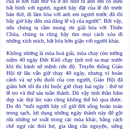
của lễ nơi bàn thờ và ở đó nhớ ra anh em có điều
bất bình với ngươi, ngươi hãy đặt của lễ đó trước
bàn thờ, đi làm hòa với anh em ngươi trước đã rồi
bấy giờ hãy đến mà dâng lễ vậ của người”. Bởi vậy,
nếu chúng ta cầm mong ơn giải hòa với Thiên
Chúa, chúng ta cũng hãy tìm mọi cách xóa đi
những xích mích, bất hòa hờn giận với người khác.
Không những là mùa hoà giải, mùa chay còn tưởng
niệm 40 ngày Đức Kitô chạy tịnh nơi sa mạc trước
khi thi hành sứ mệnh cứu độ. Truyền thống Giáo
Hội từ lâu vẫn giữ chay 40 ngày, nhưng vì hoàn
cảnh và sự yếu đuối của con người, Giáo Hội đã
giảm bớt tối đa chỉ buộc giữ chay hai ngày : thứ tư
lễ tro và thứ sáu tuần thánh. Dù vậy tinh thần hãm
dẹp xác thịt lúc nào cũng không thể bỏ qua được.
Do đó “mỗi người hãy cố giữ đời sống hoàn toàn
trong sạch, lợi dụng những ngày thánh này để gột
rửa những sơ xuất trong các mùa khác, bằng cách
chế ngự các thói hư, gia tăng cầu nguyện, siêng