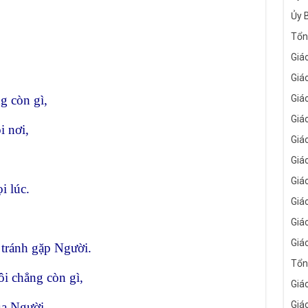
Ủy 
Tổn
Giá
Giá
g còn gì,
Giá
Giá
i nơi,
Giá
Giá
Giá
i lúc.
Giá
Giá
Giá
 tránh gặp Người.
Tổn
i chẳng còn gì,
Giá
Giá
ủa Người