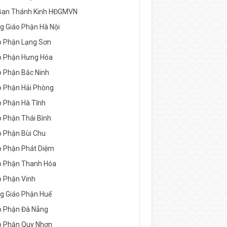
Ban Thánh Kinh HĐGMVN
g Giáo Phận Hà Nội
o Phận Lạng Sơn
o Phận Hưng Hóa
o Phận Bắc Ninh
o Phận Hải Phòng
o Phận Hà Tĩnh
o Phận Thái Bình
o Phận Bùi Chu
o Phận Phát Diệm
o Phận Thanh Hóa
o Phận Vinh
g Giáo Phận Huế
o Phận Đà Nẵng
o Phận Quy Nhơn