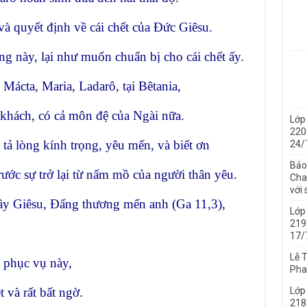
 quyết định về cái chết của Đức Giêsu.
g này, lại như muốn chuẩn bị cho cái chết ấy.
 Mácta, Maria, Ladarô, tại Bêtania,
khách, có cả môn đệ của Ngài nữa.
Lớp
220
 tả lòng kính trọng, yêu mến, và biết ơn
24/
Bảo
rước sự trở lại từ nấm mồ của người thân yêu.
Cha 
với
ầy Giêsu, Đấng thương mến anh (Ga 11,3),
Lớp
219
17/
Lễ 
 phục vụ này,
Pha
 và rất bất ngờ.
Lớp
218