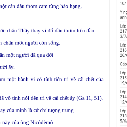
10/
một cân dầu thơm cam tùng hảo hạng,
Ý ng
anh
.
Lớp
xức chân Thầy thay vì đổ dầu thơm trên đầu.
217
3/7
n chân một người còn sống,
Lớp
216
hân một người đã qua đời
26/
Cáo
ười ấy.
Lớp
215
 một hành vi có tính tiên tri về cái chết của
19/
Lớp
214 
 vô tình nói tiên tri về cái chết ấy (Ga 11, 51).
12/
ay của mình là cử chỉ tượng trưng
Lớp
213 
5/6
au này của ông Nicôđêmô