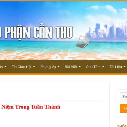
ận
Tin Giáo Hội
Phụng Vụ
Bài Viết
Sưu Tầm
Tài Liệu
y Niệm Trong Tuần Thánh
THÔN