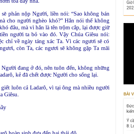
thơm toả đầy nhà.
Giờ 
202
ẻ sẽ phản nộp Người, liền nói: “Sao không bán
mà cho người nghèo khó?” Hắn nói thế không
khó đâu, mà vì hắn là tên trộm cắp, lại được giữ
 tiền người ta bỏ vào đó. Vậy Chúa Giêsu nói:
c chỉ về ngày táng xác Ta. Vì các ngươi sẽ có
ngươi, còn Ta, các ngươi sẽ không gặp Ta mãi
t Người đang ở đó, nên tuôn đến, không những
adarô, kẻ đã chết được Người cho sống lại.
giết luôn cả Ladarô, vì tại ông mà nhiều người
a Giêsu.
BÀI V
Đức
hầy
kiế
Ý c
8: 
rô hoàn sinh đưa đến hai thái độ.