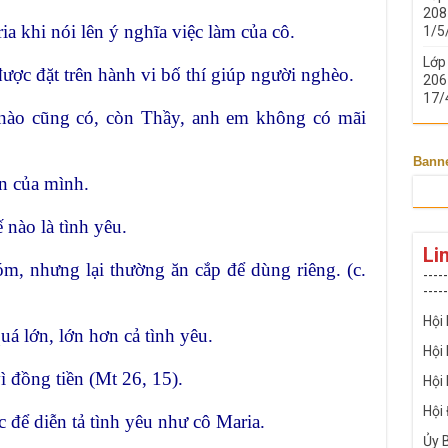
208 
a khi nói lên ý nghĩa việc làm của cô.
1/5
Lớp
ược đặt trên hành vi bố thí giúp người nghèo.
206 
17/
 nào cũng có, còn Thầy, anh em không có mãi
Bann
ến của mình.
nào là tình yêu.
Li
óm, nhưng lại thường ăn cắp để dùng riêng. (c.
-----
-----
Hội
uá lớn, lớn hơn cả tình yêu.
Hội
 đồng tiền (Mt 26, 15).
Hội
Hội
 để diễn tả tình yêu như cô Maria.
Ủy 