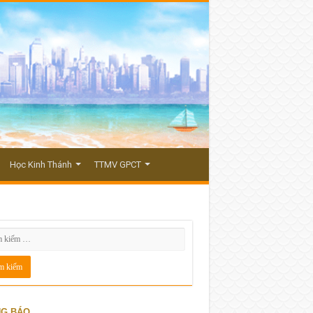
Học Kinh Thánh
TTMV GPCT
G BÁO