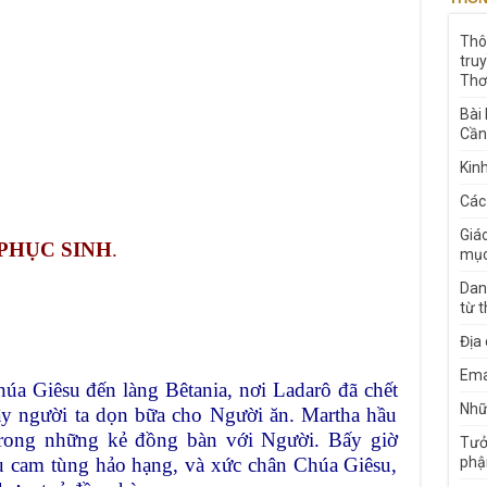
Thô
tru
Thơ
Bài
Cần
Kin
Các
Giá
PHỤC SINH
.
mục
Dan
từ 
Địa
Ema
úa Giêsu đến làng Bêtania, nơi Ladarô đã chết
Nhữn
ây người ta dọn bữa cho Người ăn. Martha hầu
trong những kẻ đồng bàn với Người. Bấy giờ
Tưở
u cam tùng hảo hạng, và xức chân Chúa Giêsu,
phậ