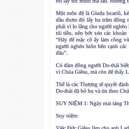
rồi lấy tóc mình mà lau. Hương 
Một môn đệ là Giuđa Iscariô, k
dầu thơm đó lấy ba trăm đồng 
phải vì lo lắng cho người nghèo 
túi tiền, nên bớt xén các khoản
“Hãy để mặc cô ấy làm công việ
người nghèo luôn bên cạnh các 
đâu”.
Có đám đông người Do-thái biế
vì Chúa Giêsu, mà còn để thấy L
Thế là các Thượng tế quyết định 
Do-thái đã bỏ họ và tin theo Chú
SUY NIỆM 1: Ngày mai táng T
Suy niệm:
Việc Đức Giêsu làm cho anh Lada