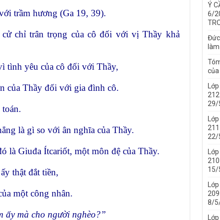
Ý C
với trầm hương (Ga 19, 39).
6/2
TRO
 cử chỉ trân trọng của cô đối với vị Thầy khả
Đức
làm
Tóm
ì tình yêu của cô đối với Thầy,
của 
Lớp
n của Thầy đối với gia đình cô.
212 
29/
 toán.
Lớp
211 
ẳng là gì so với ân nghĩa của Thầy.
22/
ó là Giuđa Ítcariốt, một môn đệ của Thầy.
Lớp
210 
15/
y thật đắt tiền,
Lớp
của một công nhân.
209 
8/5
ơm ấy mà cho người nghèo?”
Lớp