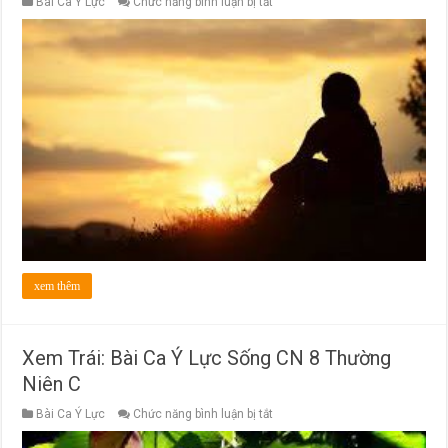
ở
Bài Ca Ý Lực
Chức năng bình luận bị tắt
Cám
Dỗ:
Bài
Ca
Ý
Lực
Sống
CN1
Chay
C
xem thêm
Xem Trái: Bài Ca Ý Lực Sống CN 8 Thường
Niên C
ở
Bài Ca Ý Lực
Chức năng bình luận bị tắt
Xem
Trái: