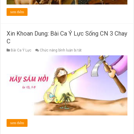
xem thêm
Xin Khoan Dung: Bài Ca Ý Lực Sống CN 3 Chay
C
ở
Bài Ca Ý Lực
Chức năng bình luận bị tắt
Xin
Khoan
Dung:
Bài
Ca
Ý
Lực
Sống
CN
3
Chay
C
xem thêm