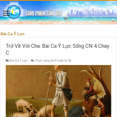
Bài Ca Ý Lực
Trở Về Với Cha: Bài Ca Ý Lực Sống CN 4 Chay
C
ở
Bài Ca Ý Lực
Chức năng bình luận bị tắt
Trở
Về
Với
Cha:
Bài
Ca
Ý
Lực
Sống
CN
4
Chay
C