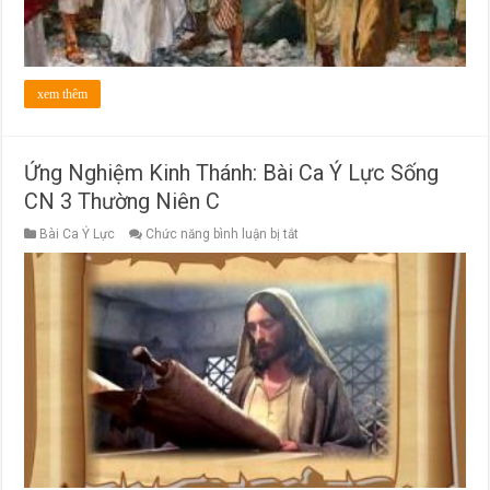
xem thêm
Ứng Nghiệm Kinh Thánh: Bài Ca Ý Lực Sống
CN 3 Thường Niên C
ở
Bài Ca Ý Lực
Chức năng bình luận bị tắt
Ứng
Nghiệm
Kinh
Thánh:
Bài
Ca
Ý
Lực
Sống
CN
3
Thường
Niên
C