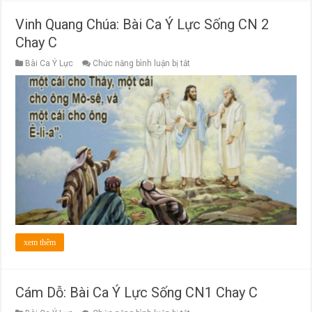
Vinh Quang Chúa: Bài Ca Ý Lực Sống CN 2
Chay C
ở
Bài Ca Ý Lực
Chức năng bình luận bị tắt
Vinh
Quang
Chúa:
Bài
Ca
Ý
Lực
Sống
CN
2
Chay
C
xem thêm
Cám Dỗ: Bài Ca Ý Lực Sống CN1 Chay C