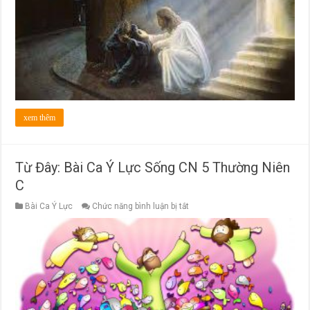
Sống
CN
6
Thường
Niên
C
xem thêm
Từ Đây: Bài Ca Ý Lực Sống CN 5 Thường Niên
C
ở
Bài Ca Ý Lực
Chức năng bình luận bị tắt
Từ
Đây:
Bài
Ca
Ý
Lực
Sống
CN
5
Thường