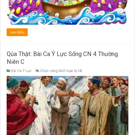
Niên
C
xem thêm
Qủa Thật: Bài Ca Ý Lực Sống CN 4 Thường
Niên C
ở
Bài Ca Ý Lực
Chức năng bình luận bị tắt
Qủa
Thật:
Bài
Ca
Ý
Lực
Sống
CN
4
Thường
Niên
C