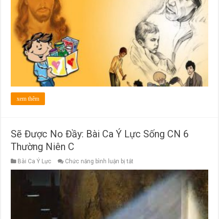
Nguyện:
Bài
Ca
Ý
Lực
Sống
CN
7
Thường
Niên
C
xem thêm
Sẽ Được No Đầy: Bài Ca Ý Lực Sống CN 6
Thường Niên C
ở
Bài Ca Ý Lực
Chức năng bình luận bị tắt
Sẽ
Được
No
Đầy:
Bài
Ca
Ý
Lực