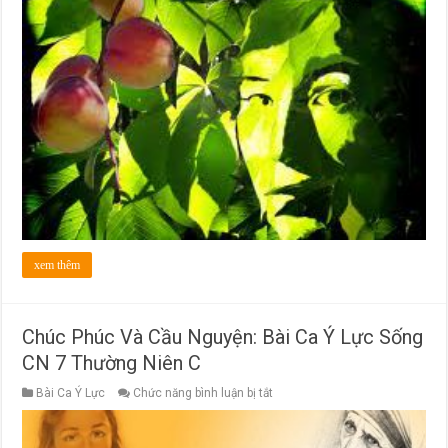
Bài
Ca
Ý
Lực
Sống
CN
8
Thường
Niên
C
xem thêm
Chúc Phúc Và Cầu Nguyện: Bài Ca Ý Lực Sống
CN 7 Thường Niên C
ở
Bài Ca Ý Lực
Chức năng bình luận bị tắt
Chúc
Phúc
Và
Cầu