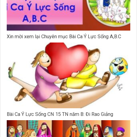
Xin mời xem lại Chuyên mục Bài Ca Ý Lực Sống A,B.C
Bài Ca Ý Lực Sống CN 15 TN năm B: Đi Rao Giảng