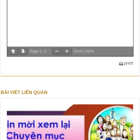
Page
1
/
1
Zoom
100%
print
BÀI VIẾT LIÊN QUAN