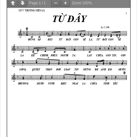
Page
1
/
1
Zoom
100%