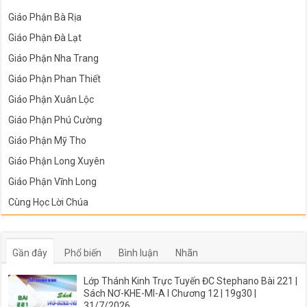
Giáo Phận Bà Rịa
Giáo Phận Đà Lạt
Giáo Phận Nha Trang
Giáo Phận Phan Thiết
Giáo Phận Xuân Lộc
Giáo Phận Phú Cường
Giáo Phận Mỹ Tho
Giáo Phận Long Xuyên
Giáo Phận Vĩnh Long
Cùng Học Lời Chúa
Gần đây
Phổ biến
Bình luận
Nhãn
Lớp Thánh Kinh Trực Tuyến ĐC Stephano Bài 221 |
Sách NƠ-KHE-MI-A I Chương 12 | 19g30 |
31/7/2026