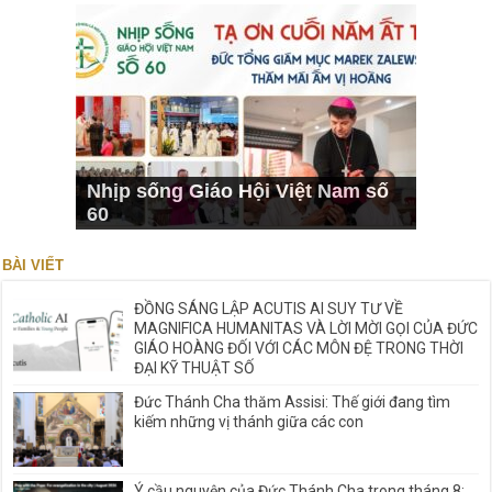
Nhịp sống Giáo Hội Việt Nam số
60
BÀI VIẾT
ĐỒNG SÁNG LẬP ACUTIS AI SUY TƯ VỀ
MAGNIFICA HUMANITAS VÀ LỜI MỜI GỌI CỦA ĐỨC
GIÁO HOÀNG ĐỐI VỚI CÁC MÔN ĐỆ TRONG THỜI
ĐẠI KỸ THUẬT SỐ
Đức Thánh Cha thăm Assisi: Thế giới đang tìm
kiếm những vị thánh giữa các con
Ý cầu nguyện của Đức Thánh Cha trong tháng 8: