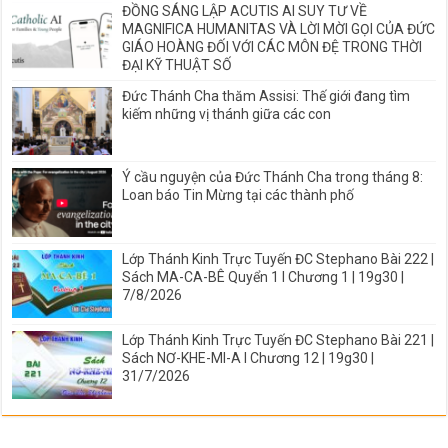
ĐỒNG SÁNG LẬP ACUTIS AI SUY TƯ VỀ
MAGNIFICA HUMANITAS VÀ LỜI MỜI GỌI CỦA ĐỨC
GIÁO HOÀNG ĐỐI VỚI CÁC MÔN ĐỆ TRONG THỜI
ĐẠI KỸ THUẬT SỐ
Đức Thánh Cha thăm Assisi: Thế giới đang tìm
kiếm những vị thánh giữa các con
Ý cầu nguyện của Đức Thánh Cha trong tháng 8:
Loan báo Tin Mừng tại các thành phố
Lớp Thánh Kinh Trực Tuyến ĐC Stephano Bài 222 |
Sách MA-CA-BÊ Quyển 1 I Chương 1 | 19g30 |
7/8/2026
Lớp Thánh Kinh Trực Tuyến ĐC Stephano Bài 221 |
Sách NƠ-KHE-MI-A I Chương 12 | 19g30 |
31/7/2026