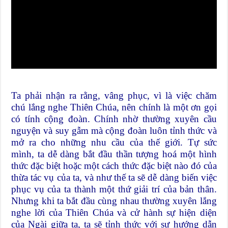
Ta phải nhận ra rằng, vâng phục, vì là việc chăm
chú lắng nghe Thiên Chúa, nên chính là một ơn gọi
có tính cộng đoàn. Chính nhờ thường xuyên cầu
nguyện và suy gẫm mà cộng đoàn luôn tỉnh thức và
mở ra cho những nhu cầu của thế giới. Tự sức
mình, ta dễ dàng bắt đầu thần tượng hoá một hình
thức đặc biệt hoặc một cách thức đặc biệt nào đó của
thừa tác vụ của ta, và như thế ta sẽ dễ dàng biến việc
phục vụ của ta thành một thứ giải trí của bản thân.
Nhưng khi ta bắt đầu cùng nhau thường xuyên lắng
nghe lời của Thiên Chúa và cử hành sự hiện diện
của Ngài giữa ta, ta sẽ tỉnh thức với sự hướng dẫn