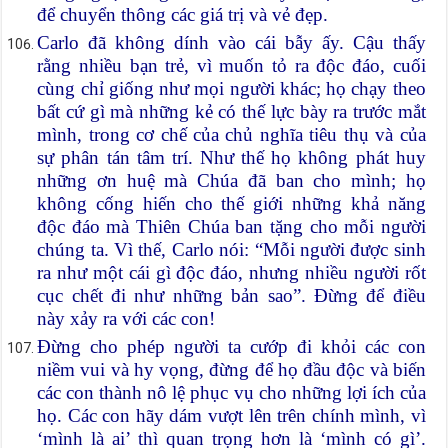
để chuyển thông các giá trị và vẻ đẹp.
Carlo đã không dính vào cái bẫy ấy. Cậu thấy
rằng nhiều bạn trẻ, vì muốn tỏ ra độc đáo, cuối
cùng chỉ giống như mọi người khác; họ chạy theo
bất cứ gì mà những kẻ có thế lực bày ra trước mắt
mình, trong cơ chế của chủ nghĩa tiêu thụ và của
sự phân tán tâm trí. Như thế họ không phát huy
những ơn huệ mà Chúa đã ban cho mình; họ
không cống hiến cho thế giới những khả năng
độc đáo mà Thiên Chúa ban tặng cho mỗi người
chúng ta. Vì thế, Carlo nói: “Mỗi người được sinh
ra như một cái gì độc đáo, nhưng nhiều người rốt
cục chết đi như những bản sao”. Đừng để điều
này xảy ra với các con!
Đừng cho phép người ta cướp đi khỏi các con
niềm vui và hy vọng, đừng để họ đầu độc và biến
các con thành nô lệ phục vụ cho những lợi ích của
họ. Các con hãy dám vượt lên trên chính mình, vì
‘mình là ai’ thì quan trọng hơn là ‘mình có gì’.