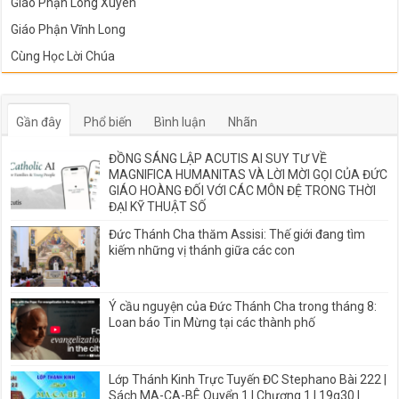
Giáo Phận Long Xuyên
Giáo Phận Vĩnh Long
Cùng Học Lời Chúa
Gần đây
Phổ biến
Bình luận
Nhãn
ĐỒNG SÁNG LẬP ACUTIS AI SUY TƯ VỀ
MAGNIFICA HUMANITAS VÀ LỜI MỜI GỌI CỦA ĐỨC
GIÁO HOÀNG ĐỐI VỚI CÁC MÔN ĐỆ TRONG THỜI
ĐẠI KỸ THUẬT SỐ
Đức Thánh Cha thăm Assisi: Thế giới đang tìm
kiếm những vị thánh giữa các con
Ý cầu nguyện của Đức Thánh Cha trong tháng 8:
Loan báo Tin Mừng tại các thành phố
Lớp Thánh Kinh Trực Tuyến ĐC Stephano Bài 222 |
Sách MA-CA-BÊ Quyển 1 I Chương 1 | 19g30 |