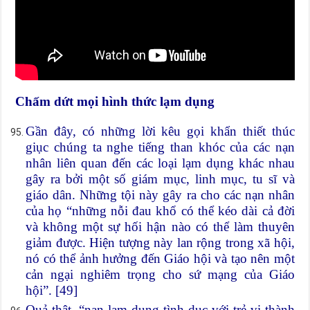
Chấm dứt mọi hình thức lạm dụng
Gần đây, có những lời kêu gọi khẩn thiết thúc
giục chúng ta nghe tiếng than khóc của các nạn
nhân liên quan đến các loại lạm dụng khác nhau
gây ra bởi một số giám mục, linh mục, tu sĩ và
giáo dân. Những tội này gây ra cho các nạn nhân
của họ “những nỗi đau khổ có thể kéo dài cả đời
và không một sự hối hận nào có thể làm thuyên
giảm được. Hiện tượng này lan rộng trong xã hội,
nó có thể ảnh hưởng đến Giáo hội và tạo nên một
cản ngại nghiêm trọng cho sứ mạng của Giáo
hội”. [49]
Quả thật, “nạn lạm dụng tình dục với trẻ vị thành