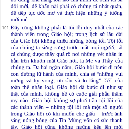
đổi mới, để khẩn nài phải có chứng tá nhất quán,
để tiếp tục ước mơ và thực hiện những ý tưởng
mới mẻ.
Đây cũng không phải là tội lỗi duy nhất của các
thành viên trong Giáo hội; trong lịch sử lâu dài
của Giáo hội không thiếu những bóng tối. Tội lỗi
của chúng ta sừng sững trước mắt mọi người; tất
cả chúng được thấy quá rõ nơi những vết nhăn in
hằn trên khuôn mặt Giáo hội, là Mẹ và Thầy của
chúng ta. Đã hai ngàn năm, Giáo hội bước đi trên
con đường lữ hành của mình, chia sẻ “những vui
mừng và hy vọng, ưu sầu và lo lắng” [57] của
toàn thể nhân loại. Giáo hội đã bước đi như sự
thật của mình, không hề có cuộc giải phẫu thẩm
mỹ nào. Giáo hội không sợ phơi trần tội lỗi của
các thành viên – những tội lỗi mà một số người
trong Giáo hội có khi muốn che giấu – trước ánh
sáng nóng bỏng của Tin Mừng vốn có sức thanh
tẩy. Giáo hội cũng không ngừng kêu lên mỗi