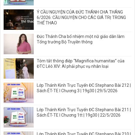
Ý CẦU NGUYỆN CỦA ĐỨC THÁNH CHA THÁNG
6/2026: CẦU NGUYỆN CHO CÁC GIÁ TRỊ TRONG
THỂ THAO
Đức Thánh Cha bổ nhiệm một nữ giáo dân làm
Tổng trưởng Bộ Truyền thông
Tóm tắt thông điệp “Magnifica humanitas” của
ĐTC Lêô XIV: AI phải phục vụ nhân loại
Lớp Thánh Kinh Trực Tuyến ĐC Stephano Bài 212 |
Sách ÉT-TE I Chương 3 | 19g30 | 29/5/2026
Lớp Thánh Kinh Trực Tuyến ĐC Stephano Bài 211 |
Sách ÉT-TE I Chương 1tt | 19g30 | 22/5/2026
Lớp Thánh Kinh Trực Tuyến ĐC Stephano Bài 210 |