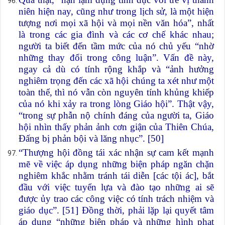
niên hiện nay, cũng như trong lịch sử, là một hiện
tượng nơi mọi xã hội và mọi nền văn hóa”, nhất
là trong các gia đình và các cơ chế khác nhau;
người ta biết đến tầm mức của nó chủ yếu “nhờ
những thay đổi trong công luận”. Vấn đề này,
ngay cả dù có tính rộng khắp và “ảnh hưởng
nghiêm trọng đến các xã hội chúng ta xét như một
toàn thể, thì nó vẫn còn nguyên tính khủng khiếp
của nó khi xảy ra trong lòng Giáo hội”. Thật vậy,
“trong sự phẫn nộ chính đáng của người ta, Giáo
hội nhìn thấy phản ảnh cơn giận của Thiên Chúa,
Đấng bị phản bội và lăng nhục”. [50]
“Thượng hội đồng tái xác nhận sự cam kết mạnh
mẽ về việc áp dụng những biện pháp ngăn chặn
nghiêm khắc nhằm tránh tái diễn [các tội ác], bắt
đầu với việc tuyển lựa và đào tạo những ai sẽ
được ủy trao các công việc có tính trách nhiệm và
giáo dục”. [51] Đồng thời, phải lặp lại quyết tâm
áp dụng “những biện pháp và những hình phạt