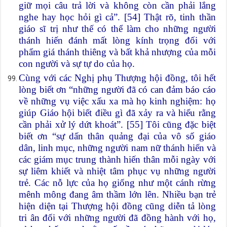
giữ mọi câu trả lời và không còn cần phải lắng
nghe hay học hỏi gì cả”. [54] Thật rõ, tinh thần
giáo sĩ trị như thế có thể làm cho những người
thánh hiến đánh mất lòng kính trọng đối với
phẩm giá thánh thiêng và bất khả nhượng của mỗi
con người và sự tự do của họ.
Cùng với các Nghị phụ Thượng hội đồng, tôi hết
lòng biết ơn “những người đã có can đảm báo cáo
về những vụ việc xấu xa mà họ kinh nghiệm: họ
giúp Giáo hội biết điều gì đã xảy ra và hiểu rằng
cần phải xử lý dứt khoát”. [55] Tôi cũng đặc biệt
biết ơn “sự dấn thân quảng đại của vô số giáo
dân, linh mục, những người nam nữ thánh hiến và
các giám mục trung thành hiến thân mỗi ngày với
sự liêm khiết và nhiệt tâm phục vụ những người
trẻ. Các nỗ lực của họ giống như một cánh rừng
mênh mông đang âm thầm lớn lên. Nhiều bạn trẻ
hiện diện tại Thượng hội đồng cũng diễn tả lòng
tri ân đối với những người đã đồng hành với họ,