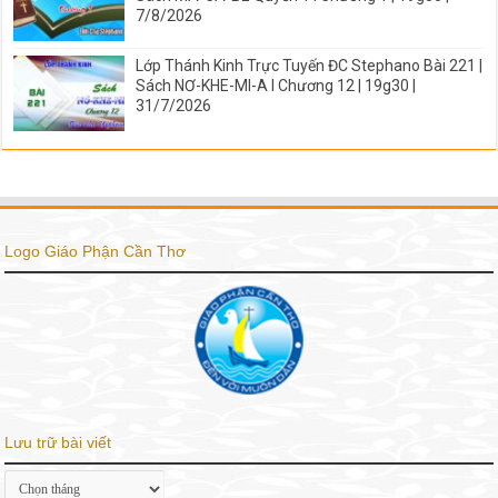
7/8/2026
Lớp Thánh Kinh Trực Tuyến ĐC Stephano Bài 221 |
Sách NƠ-KHE-MI-A I Chương 12 | 19g30 |
31/7/2026
Logo Giáo Phận Cần Thơ
Lưu trữ bài viết
Lưu
trữ