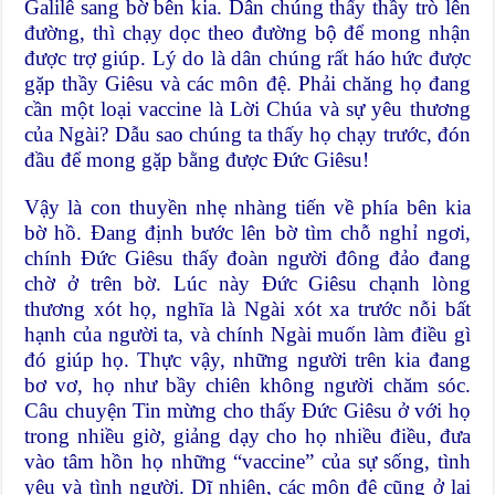
Galilê sang bờ bên kia. Dân chúng thấy thầy trò lên
đường, thì chạy dọc theo đường bộ để mong nhận
được trợ giúp. Lý do là dân chúng rất háo hức được
gặp thầy Giêsu và các môn đệ. Phải chăng họ đang
cần một loại vaccine là Lời Chúa và sự yêu thương
của Ngài? Dẫu sao chúng ta thấy họ chạy trước, đón
đầu để mong gặp bằng được Đức Giêsu!
Vậy là con thuyền nhẹ nhàng tiến về phía bên kia
bờ hồ. Đang định bước lên bờ tìm chỗ nghỉ ngơi,
chính Đức Giêsu thấy đoàn người đông đảo đang
chờ ở trên bờ. Lúc này Đức Giêsu chạnh lòng
thương xót họ, nghĩa là Ngài xót xa trước nỗi bất
hạnh của người ta, và chính Ngài muốn làm điều gì
đó giúp họ. Thực vậy, những người trên kia đang
bơ vơ, họ như bầy chiên không người chăm sóc.
Câu chuyện Tin mừng cho thấy Đức Giêsu ở với họ
trong nhiều giờ, giảng dạy cho họ nhiều điều, đưa
vào tâm hồn họ những “vaccine” của sự sống, tình
yêu và tình người. Dĩ nhiên, các môn đệ cũng ở lại