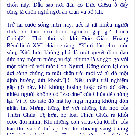
chốn này. Dẫu sao nơi đâu có Đức Giêsu ở đấy
cũng là chốn nghỉ ngơi an toàn và bổ ích.
Trở lại cuộc sống hiện nay, tiếc là rất nhiều người
chưa để tâm đến kinh nghiệm gặp gỡ Thiên
Chúa
[2]
. Thật thú vị khi Đức Giáo Hoàng
Bênêđictô XVI chia sẻ rằng: “Khởi đầu cho cuộc
sống Kitô hữu không phải là một quyết định đạo
đức hay một tư tưởng vĩ đại, nhưng là sự gặp gỡ với
một biến cố với một Con Người, Đấng đem lại cho
đời sống chúng ta một chân trời mới và từ đó một
định hướng dứt khoát.”
[3]
Nếu thiếu trải nghiệm
gặp gỡ này, khi khủng hoảng hoặc cám dỗ đến,
nhiều người không có “vaccine” của Chúa để chống
lại. Vì lý do nào đó mà họ ngại ngùng không đón
nhận tin Mừng, hững hờ với những bài học của
Thiên Chúa. Tệ hơn, họ loại Thiên Chúa ra khỏi
cuộc đời mình. Khi những con virus của tội lỗi, của
hận thù và sự chết ập đến, họ choáng váng không