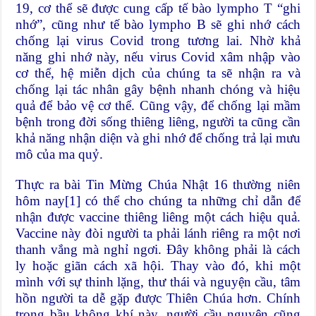
19, cơ thể sẽ được cung cấp tế bào lympho T “ghi
nhớ”, cũng như tế bào lympho B sẽ ghi nhớ cách
chống lại virus Covid trong tương lai. Nhờ khả
năng ghi nhớ này, nếu virus Covid xâm nhập vào
cơ thể, hệ miễn dịch của chúng ta sẽ nhận ra và
chống lại tác nhân gây bệnh nhanh chóng và hiệu
quả để bảo vệ cơ thể. Cũng vậy, để chống lại mầm
bệnh trong đời sống thiêng liêng, người ta cũng cần
khả năng nhận diện và ghi nhớ để chống trả lại mưu
mô của ma quỷ.
Thực ra bài Tin Mừng Chúa Nhật 16 thường niên
hôm nay
[1]
có thể cho chúng ta những chỉ dẫn để
nhận được vaccine thiêng liêng một cách hiệu quả.
Vaccine này đòi người ta phải lánh riêng ra một nơi
thanh vắng mà nghỉ ngơi. Đây không phải là cách
ly hoặc giãn cách xã hội. Thay vào đó, khi một
mình với sự thinh lặng, thư thái và nguyện cầu, tâm
hồn người ta dễ gặp được Thiên Chúa hơn. Chính
trong bầu không khí này, người cầu nguyện cũng