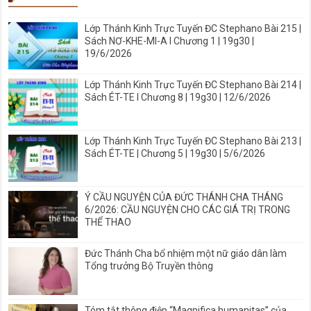
Lớp Thánh Kinh Trực Tuyến ĐC Stephano Bài 215 |
Sách NƠ-KHE-MI-A I Chương 1 | 19g30 |
19/6/2026
Lớp Thánh Kinh Trực Tuyến ĐC Stephano Bài 214 |
Sách ÉT-TE I Chương 8 | 19g30 | 12/6/2026
Lớp Thánh Kinh Trực Tuyến ĐC Stephano Bài 213 |
Sách ÉT-TE | Chương 5 | 19g30 | 5/6/2026
Ý CẦU NGUYỆN CỦA ĐỨC THÁNH CHA THÁNG
6/2026: CẦU NGUYỆN CHO CÁC GIÁ TRỊ TRONG
THỂ THAO
Đức Thánh Cha bổ nhiệm một nữ giáo dân làm
Tổng trưởng Bộ Truyền thông
Tóm tắt thông điệp “Magnifica humanitas” của