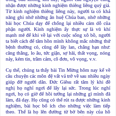
nhận được những kinh nghiệm thiêng liêng quý giá.
Từ kinh nghiệm thiêng liêng này, người ta có khả
năng ghi nhớ những ân huệ Chúa ban, nhớ những
bài học Chúa dạy để chống lại nhiều cám dỗ của
phận người. Kinh nghiệm ấy thực sự là vũ khí
mạnh mẽ để khi về lại với cuộc sống xô bồ, người
ta biết cách để tâm hồn mình không mắc những thứ
bệnh thường có, cũng dễ lây lan, chẳng hạn như:
căng thẳng, lo âu, tức giận, sợ hãi, thất vọng, nóng
nảy, kém tin, trầm cảm, cô đơn, vô vọng, v.v.
Cụ thể, chúng ta thấy bài Tin Mừng hôm nay kể về
câu chuyện các môn đệ vất vả trở về sau nhiều ngày
giúp đỡ người dân. Đức Giêsu rất tâm lý khi đề
nghị họ nghỉ ngơi để lấy lại sức. Trong lúc nghỉ
ngơi, họ có giờ để hồi tưởng lại những gì mình đã
làm, đã dạy. Họ cũng có thể rút ra được những kinh
nghiệm, bài học bổ ích cho những việc làm tiếp
theo. Thế là họ lên đường từ bờ bên này của hồ