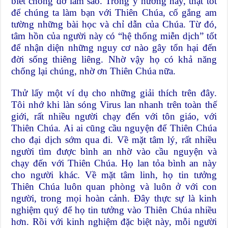
biết chống đỡ làm sao. Trong ý hướng này, thật tốt
để chúng ta làm bạn với Thiên Chúa, cố gắng am
tường những bài học và chỉ dẫn của Chúa. Từ đó,
tâm hồn của người này có “hệ thống miễn dịch” tốt
để nhận diện những nguy cơ nào gây tổn hại đến
đời sống thiêng liêng. Nhờ vậy họ có khả năng
chống lại chúng, nhờ ơn Thiên Chúa nữa.
Thử lấy một ví dụ cho những giải thích trên đây.
Tôi nhớ khi làn sóng Virus lan nhanh trên toàn thế
giới, rất nhiều người chạy đến với tôn giáo, với
Thiên Chúa. Ai ai cũng cầu nguyện để Thiên Chúa
cho đại dịch sớm qua đi. Về mặt tâm lý, rất nhiều
người tìm được bình an nhờ vào cầu nguyện và
chạy đến với Thiên Chúa. Họ lan tỏa bình an này
cho người khác. Về mặt tâm linh, họ tin tưởng
Thiên Chúa luôn quan phòng và luôn ở với con
người, trong mọi hoàn cảnh. Đây thực sự là kinh
nghiệm quý để họ tin tưởng vào Thiên Chúa nhiều
hơn. Rồi với kinh nghiệm đặc biệt này, mỗi người