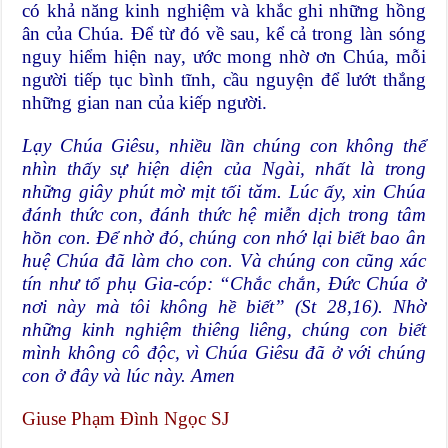
có khả năng kinh nghiệm và khắc ghi những hồng
ân của Chúa. Để từ đó về sau, kể cả trong làn sóng
nguy hiểm hiện nay, ước mong nhờ ơn Chúa, mỗi
người tiếp tục bình tĩnh, cầu nguyện để lướt thắng
những gian nan của kiếp người.
Lạy Chúa Giêsu, nhiều lần
chúng con không thể
nhìn thấy sự hiện diện của Ngài, nhất là trong
những giây phút mờ mịt tối tăm. Lúc ấy, xin Chúa
đánh thức con, đánh thức hệ miễn dịch trong tâm
hồn con. Để nhờ đó, chúng con nhớ lại biết bao ân
huệ Chúa đã làm cho con. Và chúng con cũng xác
tín như tổ phụ Gia-cóp: “Chắc chắn, Đức Chúa ở
nơi này mà tôi không hề biết” (St 28,16). Nhờ
những kinh nghiệm thiêng liêng, chúng con biết
mình không cô độc, vì Chúa Giêsu đã ở với chúng
con ở đây và lúc này. Amen
Giuse Phạm Đình Ngọc SJ