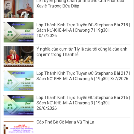
Lễ Tuyên phong Chân phước cho Cha Phanxicô
Xaviê Trương Bửu Diệp
Lớp Thánh Kinh Trực Tuyến ĐC Stephano Bài 218 |
Sách NƠ-KHE-MI-A I Chương 7 | 19g30 |
10/7/2026
Ý nghĩa của cụm từ “Hy lễ của tôi cũng là của anh
chị em” trong Thánh lễ
Lớp Thánh Kinh Trực Tuyến ĐC Stephano Bài 217 |
Sách NƠ-KHE-MI-A I Chương 5 | 19g30 | 3/7/2026
Lớp Thánh Kinh Trực Tuyến ĐC Stephano Bài 216 |
Sách NƠ-KHE-MI-A I Chương 3 | 19g30 |
26/6/2026
Cáo Phó Bà Cố Maria Vũ Thị La