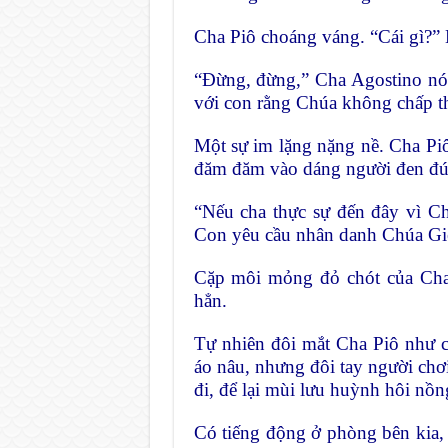
Cha Piô choáng váng. “Cái gì?
“Đừng, đừng,” Cha Agostino nó
với con rằng Chúa không chấp t
Một sự im lặng nặng nề. Cha Pi
đăm đăm vào dáng người đen đú
“Nếu cha thực sự đến đây vì C
Con yêu cầu nhân danh Chúa Gi
Cặp môi mỏng đỏ chót của Cha 
hẳn.
Tự nhiên đôi mắt Cha Piô như c
áo nâu, nhưng đôi tay người chơ
đi, để lại mùi lưu huỳnh hôi nồn
Có tiếng động ở phòng bên kia,