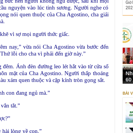
ng bức nên người không ngủ được, sau khi mọi
Giờ 
 cầu nguyện vào lúc tinh sương. Người nghe có
202
iọng nói quen thuộc của Cha Agostino, cha giải
à.
 khẽ vì sợ mọi người thức giấc.
đêm nay,” vừa nói Cha Agostino vừa bước đến
Thứ lỗi cho cha vì phải đến giờ này.”
 đêm. Ánh đèn đường leo lét hắt vào từ cửa sổ
uôn mặt của Cha Agostino. Người thấp thoáng
Nh
60
màu xám quen thuộc và cặp kính tròn gọng sắt.
ình con đang ngủ mà.”
BÀI V
vắn tắt.”
ợc?”
hài lòng về con.”