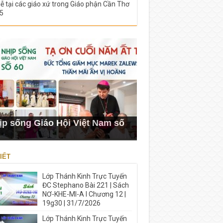
lễ tại các giáo xứ trong Giáo phận Cần Thơ
5
ịp sống Giáo Hội Việt Nam số
IẾT
Lớp Thánh Kinh Trực Tuyến
ĐC Stephano Bài 221 | Sách
NƠ-KHE-MI-A I Chương 12 |
19g30 | 31/7/2026
Lớp Thánh Kinh Trực Tuyến