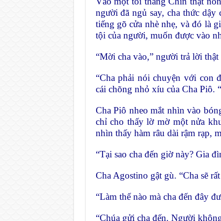
Vào một tối tháng Chín thật nó
người đã ngủ say, cha thức dậy
tiếng gõ cửa nhè nhẹ, và đó là g
tội của người, muốn được vào nh
“Mời cha vào,” người trả lời thật
“Cha phải nói chuyện với con 
cái chõng nhỏ xíu của Cha Piô. “
Cha Piô nheo mắt nhìn vào bóng
chỉ cho thấy lờ mờ một nửa kh
nhìn thấy hàm râu dài rậm rạp, 
“Tại sao cha đến giờ này? Gia đ
Cha Agostino gật gù. “Cha sẽ rất 
“Làm thế nào mà cha đến đây đư
“Chúa gửi cha đến. Người không 