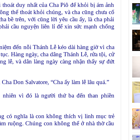
 thoát duy nhất của Cha Piô để khỏi bị ám ảnh
ông thể thoát khỏi chúng, và cha cũng chưa cố
a bề trên, với cũng lời yêu cầu ấy, là cha phải
hải cầu nguyện liên lỉ để xin sức mạnh chống
niệm đến nỗi Thánh Lễ kéo dài hàng giờ vì cha
tục. Hàng ngày, cha dâng Thánh Lễ, rửa tội, cử
ng lễ, và dân làng ngày càng nhận thấy sự đứt
 Cha Don Salvatore, “Cha ấy làm lễ lâu quá.”
nhiên vì đó là người thứ ba đến than phiền
ng có nghĩa là con không thích vị linh mục trẻ
làm ruộng. Chúng con không thể ở nhà thờ cầu