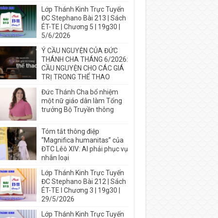
Lớp Thánh Kinh Trực Tuyến
ĐC Stephano Bài 213 | Sách
ÉT-TE | Chương 5 | 19g30 |
5/6/2026
Ý CẦU NGUYỆN CỦA ĐỨC
THÁNH CHA THÁNG 6/2026:
CẦU NGUYỆN CHO CÁC GIÁ
TRỊ TRONG THỂ THAO
Đức Thánh Cha bổ nhiệm
một nữ giáo dân làm Tổng
trưởng Bộ Truyền thông
Tóm tắt thông điệp
“Magnifica humanitas” của
ĐTC Lêô XIV: AI phải phục vụ
nhân loại
Lớp Thánh Kinh Trực Tuyến
ĐC Stephano Bài 212 | Sách
ÉT-TE I Chương 3 | 19g30 |
29/5/2026
Lớp Thánh Kinh Trực Tuyến