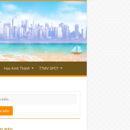
Học Kinh Thánh
TTMV GPCT
G BÁO