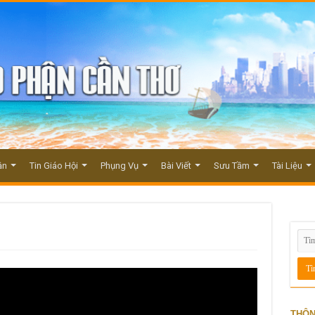
ận
Tin Giáo Hội
Phụng Vụ
Bài Viết
Sưu Tầm
Tài Liệu
THÔN