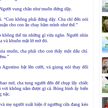
” Người vung chân như muốn đứng dậy.
i. “Con không phải đứng dậy. Cha chỉ đến nói
huận cho con ăn chay hãm mình như thế.”
ô không thể tin những gì vừa nghe. Người nhìn
a và khuôn mặt lờ mờ đó.
húa muốn, cha phải cho con thấy một dấu chỉ.
êsu.”
Agostino bật lên cười, và giọng nói thay đổi
hao mờ, cha tung người đến để chụp lấy chiếc
i vơi không nắm được gì cả. Bóng hình ấy biến
g nặc.
 và mẹ người xuất hiện ở ngưỡng cửa đang kéo