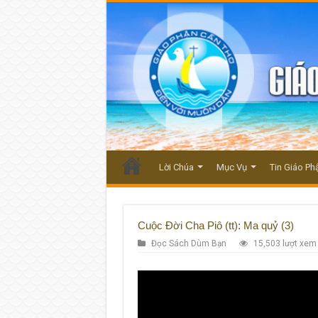
Lời Chúa
Mục Vụ
Tin Giáo Ph
Cuộc Đời Cha Piô (tt): Ma quỷ (3)
Đọc Sách Dùm Bạn
15,503 lượt xem