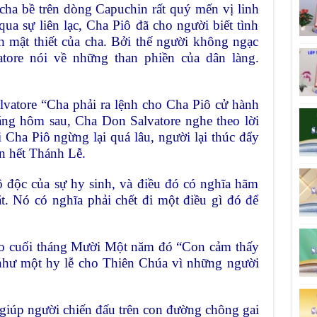
 cha bề trên dòng Capuchin rất quý mến vị linh
qua sự liên lạc, Cha Piô đã cho người biết tình
h mật thiết của cha. Bởi thế người không ngạc
tore nói về những than phiền của dân làng.
lvatore “Cha phải ra lệnh cho Cha Piô cử hành
áng hôm sau, Cha Don Salvatore nghe theo lời
 Cha Piô ngừng lại quá lâu, người lại thúc đẩy
ến hết Thánh Lễ.
 độc của sự hy sinh, và điều đó có nghĩa hãm
. Nó có nghĩa phải chết đi một điều gì đó để
ào cuối tháng Mười Một năm đó “Con cảm thấy
như một hy lễ cho Thiên Chúa vì những người
iúp người chiến đấu trên con đường chông gai