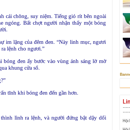
 cái chõng, suy niệm. Tiếng gió rít bên ngoài
e ngóng. Bất chợt người nhận thấy một bóng
ười.
n sự im lặng của đêm đen. “Này linh mục, ngươi
 ra lệnh cho ngươi.”
cái bóng đen ấy bước vào vùng ánh sáng lờ mờ
qua khung cửa sổ.
Bann
g?”
trấn tĩnh khi bóng đen đến gần hơn.
Li
-----
-----
thình lình ra lệnh, và người đứng bật dậy dối
Hội
Hội