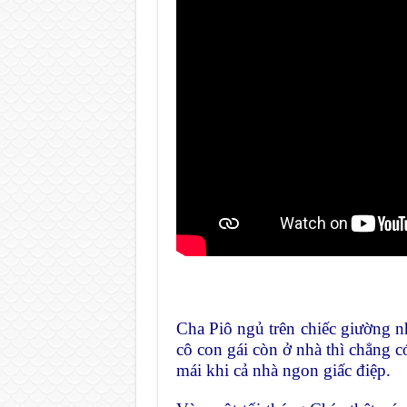
C
ha Piô ngủ trên chiếc giường 
cô con gái còn ở nhà thì chẳng có
mái khi cả nhà ngon giấc điệp.