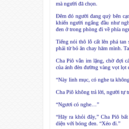
mà người đã chọn.
Đêm đó người đang quỳ bên cạnh
khiến người ngẩng đầu như ngh
đen ở trong phòng đi về phía ng
Tiếng nói thô lỗ cất lên phá ta
phải từ bỏ ăn chay hãm mình. Ta
Cha Piô vẫn im lặng, chờ đợi 
của ánh đèn đường vàng vọt lọt 
“Này linh mục, có nghe ta khôn
Cha Piô không trả lời, người tự 
“Ngươi có nghe…”
“Hãy ra khỏi đây,” Cha Piô bất 
diện với bóng đen. “Xéo đi.”