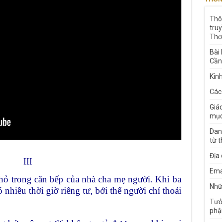
Thô
tru
Thơ
Bài
Cần
Kin
Các
Giá
mục
Dan
từ 
Địa
III
Ema
nhỏ trong căn bếp của nhà cha mẹ người. Khi ba
Nhữn
 nhiều thời giờ riêng tư, bởi thế người chỉ thoải
Tưở
phậ