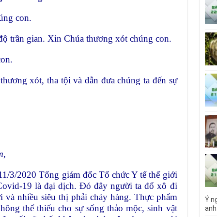
úng con.
độ trần gian. Xin Chúa thương xót chúng con.
on.
hương xót, tha tội và dẫn đưa chúng ta đến sự
m,
/3/2020 Tổng giám đốc Tổ chức Y tế thế giới
Covid-19 là đại dịch. Đó đây người ta đổ xô đi
i và nhiều siêu thị phải cháy hàng. Thực phẩm
Ý ng
không thể thiếu cho sự sống thảo mộc, sinh vật
anh