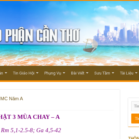
ận
Tin Giáo Hội
Phụng Vụ
Bài Viết
Sưu Tầm
Tài Liệu
3 MC Năm A
ẬT 3 MÙA CHAY – A
 Rm 5,1-2.5-8; Ga 4,5-42
THÔN