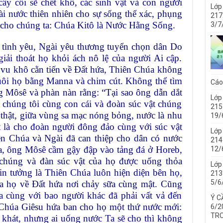
ây cối sẽ chết khô, các sinh vật và con người
Lớp
i nước thiên nhiên cho sự sống thể xác, phụng
217
 cho chúng ta: Chúa Kitô là Nước Hằng Sống.
3/7
 tình yêu, Ngài yêu thương tuyển chọn dân Do
giải thoát họ khỏi ách nô lệ của người Ai cập.
 vu khô cằn tiến về Đất hứa, Thiên Chúa không
uôi họ bằng Manna và chim cút. Không thể tìm
Cáo
g Môsê và phàn nàn rằng: “Tại sao ông dẫn dắt
Lớp
o chúng tôi cùng con cái và đoàn súc vật chúng
215
 thật, giữa vùng sa mạc nóng bỏng, nước là nhu
19/
t là cho đoàn người đông đảo cùng với súc vật
Lớp
ên Chúa và Ngài đã can thiệp cho dân có nước
214 
a, ông Môsê cầm gậy đập vào tảng đá ở Horeb,
12/
n chúng và đàn súc vật của họ được uống thỏa
Lớp
in tưởng là Thiên Chúa luôn hiện diện bên họ,
213 
5/6
a họ về Đất hứa nơi chảy sữa cùng mật. Cũng
a cùng với bao người khác đã phải vất vả đến
Ý C
 Chúa Giêsu hứa ban cho họ một thứ nước mới:
6/2
TRO
 khát, nhưng ai uống nước Ta sẽ cho thì không