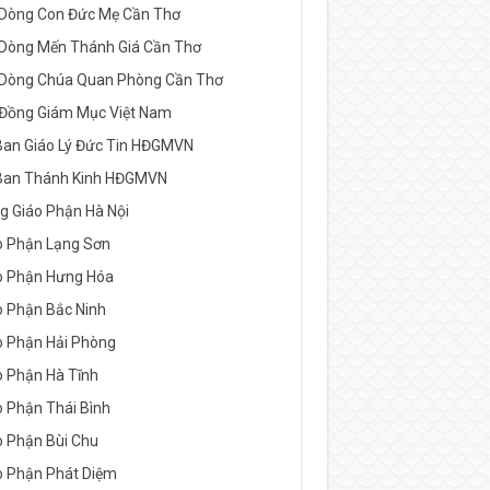
 Dòng Con Đức Mẹ Cần Thơ
 Dòng Mến Thánh Giá Cần Thơ
 Dòng Chúa Quan Phòng Cần Thơ
 Đồng Giám Mục Việt Nam
Ban Giáo Lý Đức Tin HĐGMVN
Ban Thánh Kinh HĐGMVN
g Giáo Phận Hà Nội
o Phận Lạng Sơn
o Phận Hưng Hóa
o Phận Bắc Ninh
o Phận Hải Phòng
o Phận Hà Tĩnh
o Phận Thái Bình
o Phận Bùi Chu
o Phận Phát Diệm