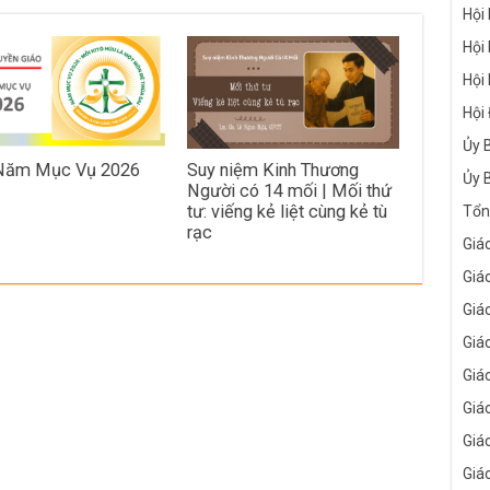
Hội
Hội
Hội
Hội
Ủy 
 Năm Mục Vụ 2026
Suy niệm Kinh Thương
Ủy 
Người có 14 mối | Mối thứ
tư: viếng kẻ liệt cùng kẻ tù
Tổn
rạc
Giá
Giá
Giá
Giá
Giá
Giá
Giá
Giá