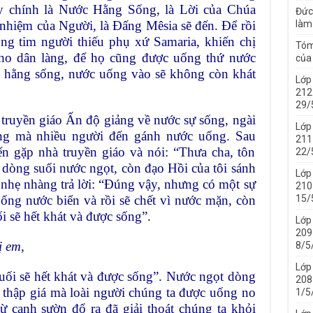
y chính là Nước Hằng Sống, là Lời của Chúa
Đức
 nhiệm của Người, là Đấng Mêsia sẽ đến. Để rồi
làm
ong tim người thiếu phụ xứ Samaria, khiến chị
Tóm
cho dân làng, để họ cũng được uống thứ nước
của 
c hằng sống, nước uống vào sẽ không còn khát
Lớp
212 
29/
truyền giáo Ấn độ giảng về nước sự sống, ngài
Lớp
ộng mà nhiều người đến gánh nước uống. Sau
211 
ến gặp nhà truyền giáo và nói: “Thưa cha, tôn
22/
 dòng suối nước ngọt, còn đạo Hồi của tôi sánh
Lớp
 nhẹ nhàng trả lời: “Đúng vậy, nhưng có một sự
210 
 uống nước biển và rồi sẽ chết vì nước mặn, còn
15/
 sẽ hết khát và được sống”.
Lớp
209 
ị em,
8/5
Lớp
ối sẽ hết khát và được sống”. Nước ngọt dòng
208 
n thập giá mà loài người chúng ta được uống no
1/5
 cạnh sườn đổ ra đã giải thoát chúng ta khỏi