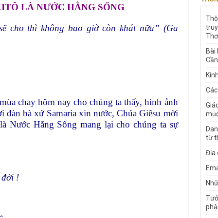
 KITÔ LÀ NƯỚC HẰNG SỐNG
Thô
sẽ cho thì không bao giờ còn khát nữa” (Ga
tru
Thơ
Bài
Cần
Kin
Các
mùa chay hôm nay cho chúng ta thấy, hình ảnh
Giá
i đàn bà xứ Samaria xin nước, Chúa Giêsu mời
mục
 là Nước Hằng Sống mang lại cho chúng ta sự
Dan
từ 
Địa
Ema
đời !
Nhữn
Tưở
phậ