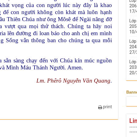
Lớp
 khát vọng của con người lúc này đây là khao
206 
 để con người không còn khát mà luôn hạnh
17/
 cầu Thiên Chúa như ông Môsê để Ngài nâng đỡ
Lớp
a vượt qua mọi thử thách. Chúng ta hãy noi
205 
10/
ia lên đường đi loan báo cho anh chị em mình
g Sống vẫn thông ban cho chúng ta qua mỗi
Lớp
204 
27/
a sẵn sàng chạy đến với Chúa kín múc nguồn
Lớp
 và Mình Máu Thánh Người. Amen.
203 
20/
Lm. Phêrô Nguyễn Văn Quang
.
Bann
print
Li
-----
-----