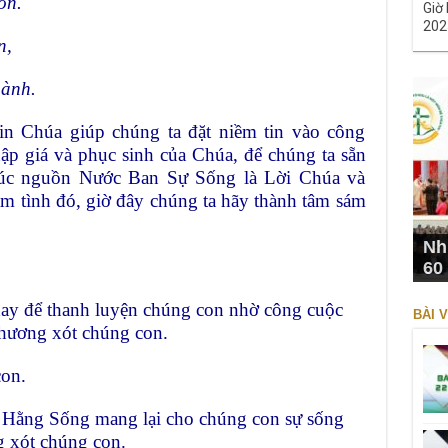
ôn.
Giờ 
202
n,
hành.
in Chúa giúp chúng ta đặt niềm tin vào công
ập giá và phục sinh của Chúa, để chúng ta sẵn
múc nguồn Nước Ban Sự Sống là Lời Chúa và
 tình đó, giờ đây chúng ta hãy thành tâm sám
Nh
60
ay để thanh luyện chúng con nhờ công cuộc
BÀI V
hương xót chúng con.
on.
 Hằng Sống mang lại cho chúng con sự sống
 xót chúng con.