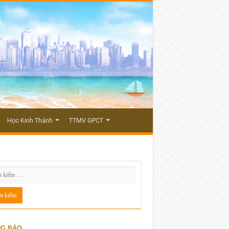
Học Kinh Thánh
TTMV GPCT
G BÁO