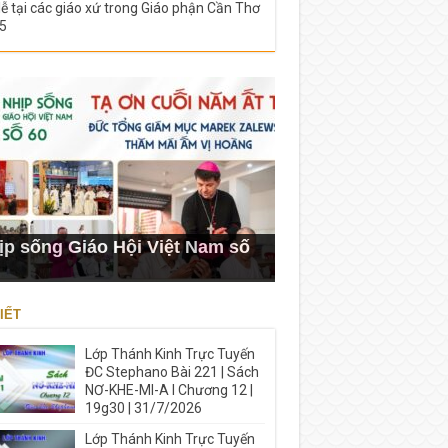
lễ tại các giáo xứ trong Giáo phận Cần Thơ
5
ịp sống Giáo Hội Việt Nam số
IẾT
Lớp Thánh Kinh Trực Tuyến
ĐC Stephano Bài 221 | Sách
NƠ-KHE-MI-A I Chương 12 |
19g30 | 31/7/2026
Lớp Thánh Kinh Trực Tuyến