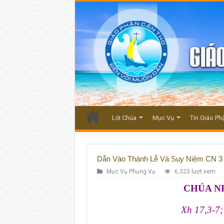
Lời Chúa
Mục Vụ
Tin Giáo Ph
Dẫn Vào Thánh Lễ Và Suy Niệm CN 
Mục Vụ Phụng Vụ
6,323 lượt xem
CHÚA NH
Xh 17,3-7;