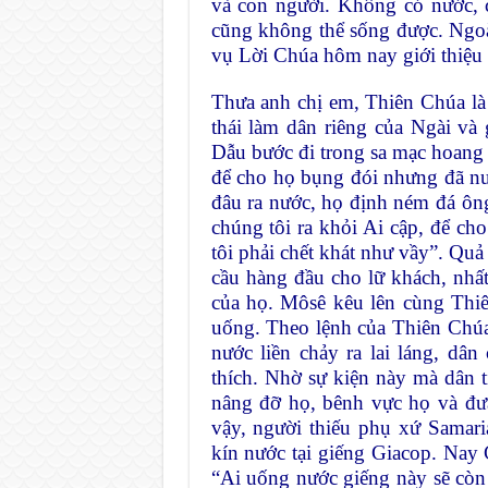
và con người. Không có nước, c
cũng không thể sống được. Ngoà
vụ Lời Chúa hôm nay giới thiệu
Thưa anh chị em, Thiên Chúa là
thái làm dân riêng của Ngài và 
Dẫu bước đi trong sa mạc hoang
để cho họ bụng đói nhưng đã n
đâu ra nước, họ định ném đá ôn
chúng tôi ra khỏi Ai cập, để ch
tôi phải chết khát như vầy”. Quả
cầu hàng đầu cho lữ khách, nhấ
của họ. Môsê kêu lên cùng Thi
uống. Theo lệnh của Thiên Chú
nước liền chảy ra lai láng, dâ
thích. Nhờ sự kiện này mà dân t
nâng đỡ họ, bênh vực họ và đư
vậy, người thiếu phụ xứ Samari
kín nước tại giếng Giacop. Nay
“Ai uống nước giếng này sẽ còn