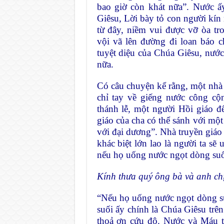
bao giờ còn khát nữa”. Nước ấ
Giêsu, Lời bày tỏ con người kín
từ đây, niềm vui được vỡ òa tr
vội vã lên đường đi loan báo 
tuyệt diệu của Chúa Giêsu, nướ
nữa.
Có câu chuyện kể rằng, một nhà 
chỉ tay về giếng nước công c
thánh lễ, một người Hồi giáo đ
giáo của cha có thể sánh với một
với đại dương”. Nhà truyền giáo
khác biệt lớn lao là người ta sẽ
nếu họ uống nước ngọt dòng suối
Kính thưa quý ông bà và anh ch
“Nếu họ uống nước ngọt dòng su
suối ấy chính là Chúa Giêsu trê
thoả ơn cứu độ. Nước và Máu từ