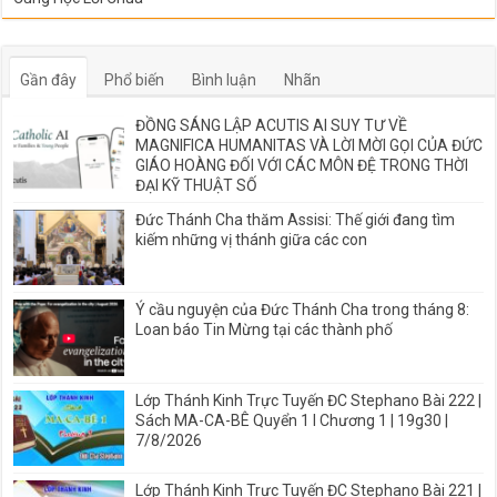
Gần đây
Phổ biến
Bình luận
Nhãn
ĐỒNG SÁNG LẬP ACUTIS AI SUY TƯ VỀ
MAGNIFICA HUMANITAS VÀ LỜI MỜI GỌI CỦA ĐỨC
GIÁO HOÀNG ĐỐI VỚI CÁC MÔN ĐỆ TRONG THỜI
ĐẠI KỸ THUẬT SỐ
Đức Thánh Cha thăm Assisi: Thế giới đang tìm
kiếm những vị thánh giữa các con
Ý cầu nguyện của Đức Thánh Cha trong tháng 8:
Loan báo Tin Mừng tại các thành phố
Lớp Thánh Kinh Trực Tuyến ĐC Stephano Bài 222 |
Sách MA-CA-BÊ Quyển 1 I Chương 1 | 19g30 |
7/8/2026
Lớp Thánh Kinh Trực Tuyến ĐC Stephano Bài 221 |