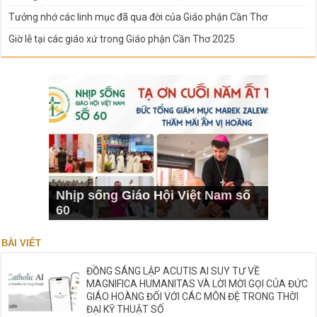
Tưởng nhớ các linh mục đã qua đời của Giáo phận Cần Thơ
Giờ lễ tại các giáo xứ trong Giáo phận Cần Thơ 2025
Nhịp sống Giáo Hội Việt Nam số
60
BÀI VIẾT
ĐỒNG SÁNG LẬP ACUTIS AI SUY TƯ VỀ
MAGNIFICA HUMANITAS VÀ LỜI MỜI GỌI CỦA ĐỨC
GIÁO HOÀNG ĐỐI VỚI CÁC MÔN ĐỆ TRONG THỜI
ĐẠI KỸ THUẬT SỐ