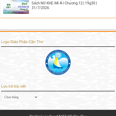
Sách NƠ-KHE-MI-A I Chương 12 | 19g30 |
31/7/2026
Logo Giáo Phận Cần Thơ
Lưu trữ bài viết
Lưu
trữ
bài
viết