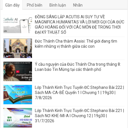
Gần đây
Phổ biến
Bình luận
Nhãn
ĐỒNG SÁNG LẬP ACUTIS AI SUY TƯ VỀ
MAGNIFICA HUMANITAS VÀ LỜI MỜI GỌI CỦA ĐỨC
GIÁO HOÀNG ĐỐI VỚI CÁC MÔN ĐỆ TRONG THỜI
ĐẠI KỸ THUẬT SỐ
Đức Thánh Cha thăm Assisi: Thế giới đang tìm
kiếm những vị thánh giữa các con
Ý cầu nguyện của Đức Thánh Cha trong tháng 8:
Loan báo Tin Mừng tại các thành phố
Lớp Thánh Kinh Trực Tuyến ĐC Stephano Bài 222 |
Sách MA-CA-BÊ Quyển 1 I Chương 1 | 19g30 |
7/8/2026
Lớp Thánh Kinh Trực Tuyến ĐC Stephano Bài 221 |
Sách NƠ-KHE-MI-A I Chương 12 | 19g30 |
31/7/2026