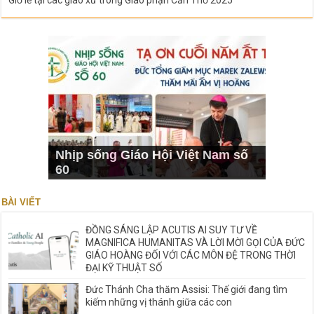
Giờ lễ tại các giáo xứ trong Giáo phận Cần Thơ 2025
Nhịp sống Giáo Hội Việt Nam số
60
BÀI VIẾT
ĐỒNG SÁNG LẬP ACUTIS AI SUY TƯ VỀ
MAGNIFICA HUMANITAS VÀ LỜI MỜI GỌI CỦA ĐỨC
GIÁO HOÀNG ĐỐI VỚI CÁC MÔN ĐỆ TRONG THỜI
ĐẠI KỸ THUẬT SỐ
Đức Thánh Cha thăm Assisi: Thế giới đang tìm
kiếm những vị thánh giữa các con