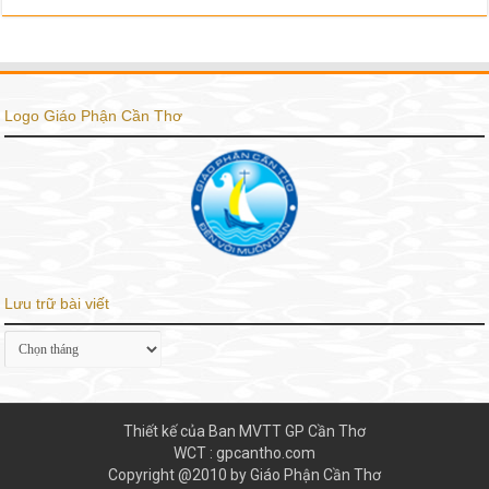
Logo Giáo Phận Cần Thơ
Lưu trữ bài viết
Lưu
trữ
bài
viết
Thiết kế của Ban MVTT GP Cần Thơ
WCT : gpcantho.com
Copyright @2010 by Giáo Phận Cần Thơ