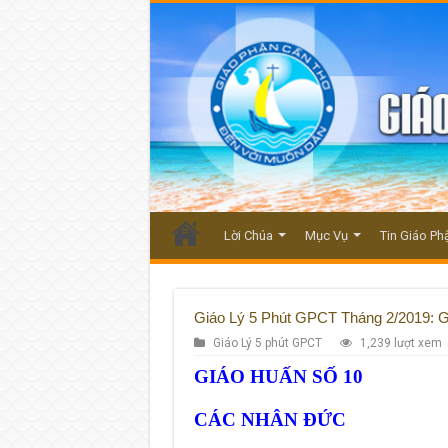
Lời Chúa
Mục Vụ
Tin Giáo Ph
Giáo Lý 5 Phút GPCT Tháng 2/2019: Gi
Giáo Lý 5 phút GPCT
1,239 lượt xem
GIÁO H
UẤN SỐ 10
CÁC NHÂN ĐỨC