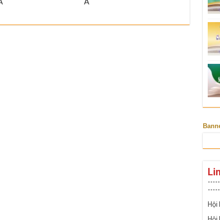
A
A
Bann
Li
-----
-----
Hội
Hội