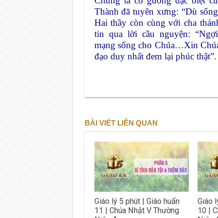
Chúng ta có gương đặc biệt c
Thành đã tuyên xưng: “Dù sống
Hai thầy còn cùng với cha thá
tin qua lời cầu
nguyện: “Ngợi
mạng
sống cho Chúa…Xin Chúa b
đạo duy nhất đem lại phúc thật”.
BÀI VIẾT LIÊN QUAN
Giáo lý 5 phút | Giáo huấn
Giáo l
11 | Chúa Nhật V Thường
10 | 