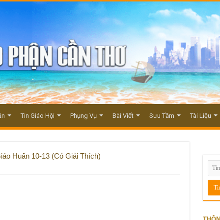
ận
Tin Giáo Hội
Phụng Vụ
Bài Viết
Sưu Tầm
Tài Liệu
áo Huấn 10-13 (Có Giải Thích)
THÔN