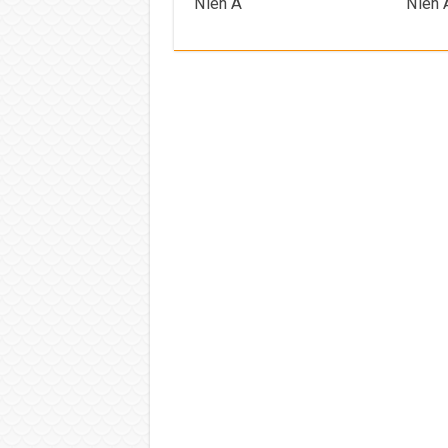
Niên A
Niên 