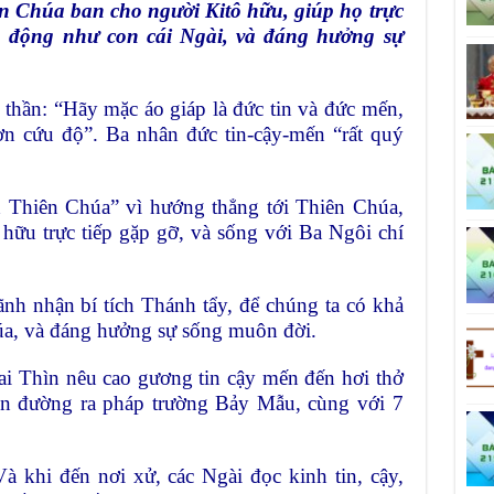
ên Chúa ban cho người Kitô hữu,
giúp họ trực
h động như con cái
Ngài, và đáng hưởng sự
 thần: “Hãy mặc áo giáp là
đức tin và đức mến,
 ơn cứu
độ”. Ba nhân đức tin-cậy-mến “rất quý
nh Thiên Chúa” vì hướng thẳng
tới Thiên Chúa,
hữu trực tiếp
gặp gỡ, và sống với Ba Ngôi chí
ãnh nhận bí tích Thánh tẩy, để
chúng ta có khả
úa, và đáng
hưởng sự sống muôn đời.
i Thìn nêu cao gương tin cậy
mến đến hơi thở
ên đường ra
pháp trường Bảy Mẫu, cùng với 7
Và khi đến nơi xử, các Ngài đọc
kinh tin, cậy,