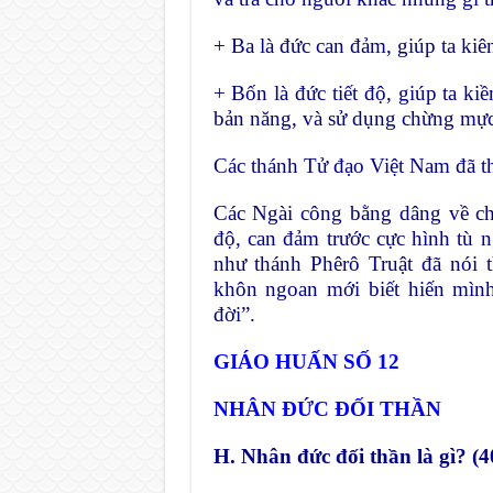
+ Ba là đức can đảm, giúp ta kiê
+ Bốn là đức tiết độ, giúp ta k
bản năng, và sử dụng chừng mự
Các thánh Tử đạo Việt Nam đã thự
Các Ngài công bằng dâng về c
độ, can đảm trước cực hình tù 
như thánh Phêrô Truật đã nói
khôn ngoan mới
biết hiến mìn
đời”.
GIÁO HUẤN SỐ 12
NHÂN ĐỨC ĐỐI THẦN
H. Nhân đức đối thần là gì? (4