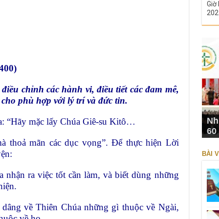
Giờ 
202
400)
điều chỉnh các hành vi, điều tiết
các đam mê,
 cho phù hợp với
lý trí và đức tin.
Nh
úa: “Hãy mặc lấy Chúa Giê-su Kitô…
60
 mà thoả mãn các dục vọng”.
Để thực hiện Lời
yện:
BÀI V
 nhận ra việc tốt cần làm, và
biết dùng những
hiện.
ta dâng về Thiên Chúa những gì
thuộc về Ngài,
thuộc về họ.