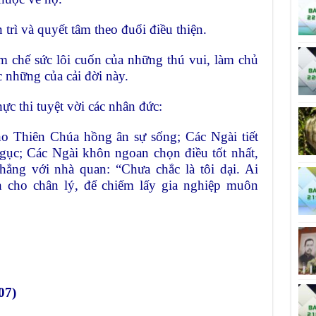
n trì và quyết tâm theo đuổi
điều thiện.
iềm chế sức lôi cuốn của những
thú vui, làm chủ
c những của
cải đời này.
c thi tuyệt vời các nhân đức:
ho Thiên Chúa hồng ân sự sống;
Các Ngài tiết
ngục; Các Ngài
khôn ngoan chọn điều tốt nhất,
thẳng với nhà quan: “Chưa chắc là tôi dại. Ai
h cho chân lý, để chiếm lấy gia nghiệp muôn
07)