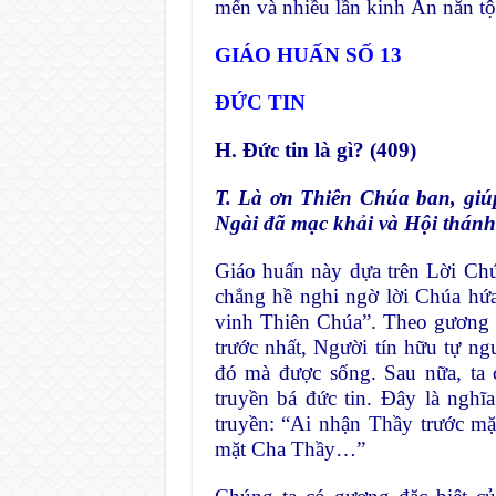
mến và nhiều lần kinh Ăn năn tội
GIÁO HUẤN SỐ 13
ĐỨC TIN
H. Đức tin là gì? (409)
T. Là ơn Thiên Chúa ban, giúp
Ngài đã mạc khải và Hội thánh 
Giáo huấn này dựa trên Lời Ch
chẳng hề nghi ngờ lời Chúa h
vinh Thiên Chúa”. Theo gương
trước nhất, Người
tín hữu tự ng
đó
mà được sống. Sau nữa, ta
truyền bá đức tin. Đây là nghĩ
truyền: “Ai nhận Thầy trước mặ
mặt Cha Thầy…”