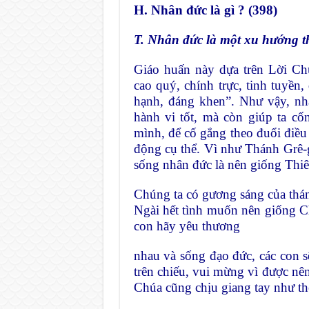
H. Nhân đức là gì ? (398)
T. Nhân đức là một xu hướng t
Giáo huấn này dựa trên Lời Ch
cao quý, chính trực, tinh tuyền
hạnh, đáng khen”. Như vậy, n
hành vi tốt, mà còn
giúp ta cố
mình,
để cố gắng theo đuổi điều
động cụ thể. Vì như Thánh Grê-
sống nhân đức là nên giống
Thiê
Chúng ta có gương sáng của th
Ngài hết tình muốn nên giống 
con hãy yêu thương
nhau và sống đạo đức, các con s
trên chiếu, vui mừng vì được n
Chúa cũng chịu giang tay
như th