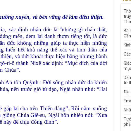
Thô
hường xuyên, và bền vững để
làm điều thiện.
tru
Thơ
úa, xác định nhân đức là “những
gì chân thật,
Bài
, đáng mến, đem lại
danh thơm tiếng tốt, là đức
Cần
hân
đức không những giúp ta thực hiện những
Kin
ng hiến hết khả năng thể xác và tinh thần của
Các
 thiện, và dứt khoát thực hiện bằng
những hành
gô-ri-ô thành Nixê
xác định: “Mục đích của đời
Giá
mục
n Chúa”.
Dan
ánh An-tôn Quỳnh : Đời sống
nhân đức đã khiến
từ 
Chúa, nên
trước giờ tử đạo, Ngài nhắn nhủ: “Hai
Địa
Ema
ẽ gặp lại cha trên Thiên đàng”.
Rồi nằm xuống
Nhữn
ên giống Chúa
Giê-su, Ngài hồn nhiên nói: “Xưa
Tưở
ế này để chịu đóng đinh”.
phậ