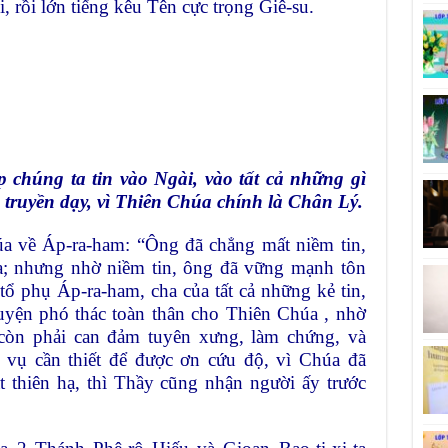
, rồi lớn tiếng
kêu Tên cực trọng Giê-su.
 chúng ta tin vào Ngài, vào tất cả
những gì
truyền dạy, vì Thiên
Chúa chính là Chân Lý.
úa về Áp-ra-ham: “Ông đã chẳng
mất niềm tin,
ứa; nhưng nhờ niềm
tin, ông đã vững mạnh tôn
 tổ
phụ Áp-ra-ham, cha của tất cả những kẻ tin,
uyện phó thác toàn thân cho Thiên Chúa , nhờ
 còn phải can đảm tuyên xưng, làm
chứng, và
a vụ cần thiết để được
ơn cứu độ, vì Chúa đã
t thiên
hạ, thì Thầy cũng nhận người ấy trước