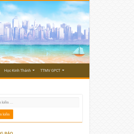
Học Kinh Thánh
TTMV GPCT
G BÁO