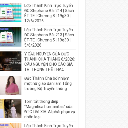
Lớp Thánh Kinh Trực Tuyến
ĐC Stephano Bài 214 | Sách
ÉT-TE I Chương 8 | 19g30 |
12/6/2026
Lớp Thánh Kinh Trực Tuyến
ĐC Stephano Bài 213 | Sách
ÉT-TE | Chương 5 | 19g30 |
5/6/2026
Ý CẦU NGUYỆN CỦA ĐỨC
THÁNH CHA THÁNG 6/2026:
CẦU NGUYỆN CHO CÁC GIÁ
TRỊ TRONG THỂ THAO
Đức Thánh Cha bổ nhiệm
một nữ giáo dân làm Tổng
trưởng Bộ Truyền thông
Tóm tắt thông điệp
“Magnifica humanitas” của
ĐTC Lêô XIV: AI phải phục vụ
nhân loại
Lớp Thánh Kinh Trực Tuyến