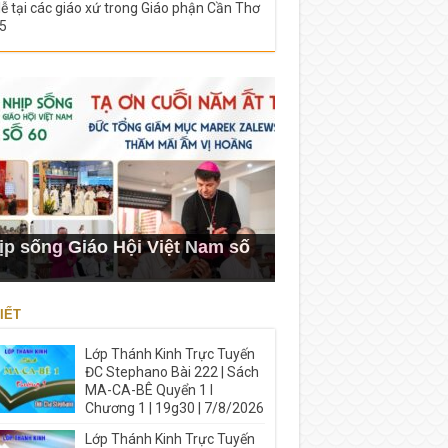
lễ tại các giáo xứ trong Giáo phận Cần Thơ
5
ịp sống Giáo Hội Việt Nam số
IẾT
Lớp Thánh Kinh Trực Tuyến
ĐC Stephano Bài 222 | Sách
MA-CA-BÊ Quyển 1 I
Chương 1 | 19g30 | 7/8/2026
Lớp Thánh Kinh Trực Tuyến