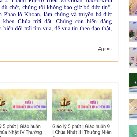
ủa 2 Thánh Phê-rô Hiếu và Gioan
Bao-ti-xi-ta
 dù chết, chúng
tôi không bao giờ bỏ đức tin”.
nh
Phao-lô Khoan, làm chứng và truyền bá đức
 khen Chúa trời đất. Chúng con hiến dâng
iến đổi trái tim vua, để vua tin
theo đạo thật,
print
ý 5 phút | Giáo huấn
Giáo lý 5 phút | Giáo huấn 9
Chúa Nhật IV Thường
| Chúa Nhật III Thường Niên