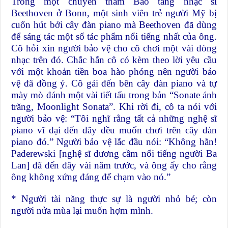
Trong một chuyến thăm Bảo tàng nhạc sĩ
Beethoven ở Bonn, một sinh viên trẻ người Mỹ bị
cuốn hút bởi cây đàn piano mà Beethoven đã dùng
để sáng tác một số tác phẩm nổi tiếng nhất của ông.
Cô hỏi xin người bảo vệ cho cô chơi một vài dòng
nhạc trên đó. Chắc hẳn cô có kèm theo lời yêu cầu
với một khoản tiền boa hào phóng nên người bảo
vệ đã đồng ý. Cô gái đến bên cây đàn piano và tự
mày mò đánh một vài tiết tấu trong bản “Sonate ánh
trăng, Moonlight Sonata”. Khi rời đi, cô ta nói với
người bảo vệ: “Tôi nghĩ rằng tất cả những nghệ sĩ
piano vĩ đại đến đây đều muốn chơi trên cây đàn
piano đó.” Người bảo vệ lắc đầu nói: “Không hẳn!
Paderewski [nghệ sĩ dương cầm nổi tiếng người Ba
Lan] đã đến đây vài năm trước, và ông ấy cho rằng
ông không xứng đáng để chạm vào nó.”
* Người tài năng thực sự là người nhỏ bé; còn
người nửa mùa lại muốn hợm mình.