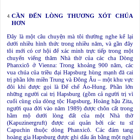
CẦN ĐẾN LÒNG THƯƠNG XÓT CHÚA
HƠN
Đây là một câu chuyện mà tôi thường nghe kể lại
dưới nhiều hình thức trong nhiều năm, và gần đây
tôi mới có cơ hội để xác minh trực tiếp trong một
chuyến viếng thăm Nhà thờ của các cha Dòng
Phanxicô ở Vienna: Trong khoảng 900 năm, các
vua chúa của triều đại Hapsburg hùng mạnh đã cai
trị phần lớn miền Trung và Đông Âu – một khu vực
đôi khi được gọi là Đế chế Áo-Hung. Phần lớn
những người cai trị Hapsburg (gồm cả người trị vì
cuối cùng của dòng tộc Hapsburg, Hoàng hậu Zita,
người qua đời vào năm 1989) được chôn cất trong
hầm mộ dưới lòng đất của một Nhà thờ
(Kapuzinergruft) được cai quản bởi các tu sĩ
Capuchin thuộc dòng Phanxicô. Các đám tang
hoàng gia Hapsburg được ghi dấu ấn bằng một nghi