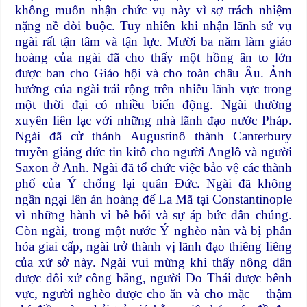
không muốn nhận chức vụ này vì sợ trách nhiệm
nặng nề đòi buộc. Tuy nhiên khi nhận lãnh sứ vụ
ngài rất tận tâm và tận lực. Mười ba năm làm giáo
hoàng của ngài đã cho thấy một hồng ân to lớn
được ban cho Giáo hội và cho toàn châu Âu. Ảnh
hưởng của ngài trải rộng trên nhiều lãnh vực trong
một thời đại có nhiều biến động. Ngài thường
xuyên liên lạc với những nhà lãnh đạo nước Pháp.
Ngài đã cử thánh Augustinô thành Canterbury
truyền giảng đức tin kitô cho người Anglô và người
Saxon ở Anh. Ngài đã tổ chức việc bảo vệ các thành
phố của Ý chống lại quân Đức. Ngài đã không
ngần ngại lên án hoàng đế La Mã tại Constantinople
vì những hành vi bê bối và sự áp bức dân chúng.
Còn ngài, trong một nước Ý nghèo nàn và bị phân
hóa giai cấp, ngài trở thành vị lãnh đạo thiêng liêng
của xứ sở này. Ngài vui mừng khi thấy nông dân
được đối xử công bằng, người Do Thái được bênh
vực, người nghèo được cho ăn và cho mặc – thậm