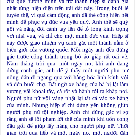
của quê hương mình và trở thành hiệp sĩ danh giá
nhất từng hiện diện trên trái đất này. Trong buổi lễ
tuyên thệ, vì quá cảm động anh đã thề cống hiến hết
mình để phục vụ đức vua yêu quý. Anh thề sẽ quỳ
gối và nâng đôi cánh tay lên để tỏ lòng kính trọng
với nhà vua, và chỉ cho một mình đức vua. Hiệp sĩ
này được giao nhiệm vụ canh gác một thành nằm ở
biên giới của vương quốc. Mỗi ngày anh đều đứng
gác trước cổng thành trong bộ áo giáp rất oai vệ.
Năm tháng trôi qua, một ngày nọ, khi anh đang
đứng canh gác, anh để ý thấy một người phụ nữ
nông dân đi ngang qua với hàng hóa lỉnh kỉnh vội
vã đến buổi chợ. Bất ngờ xe hàng của bà bị lật làm
vương vãi khoai tây, cà rốt và hành tỏi ra khắp nơi.
Người phụ nữ vội vàng nhặt lại tất cả vào xe hàng
của mình. Nhưng hiệp sĩ chỉ đứng yên không giúp
người phụ nữ tội nghiệp. Anh chỉ đứng gác vì sợ
rằng anh sẽ lỗi phạm lời thề của mình khi uốn cong
đầu gối để giúp lấy hàng cho người phụ nữ. Thời
gian trôi qua tiếp và một ngày nọ, một người đàn