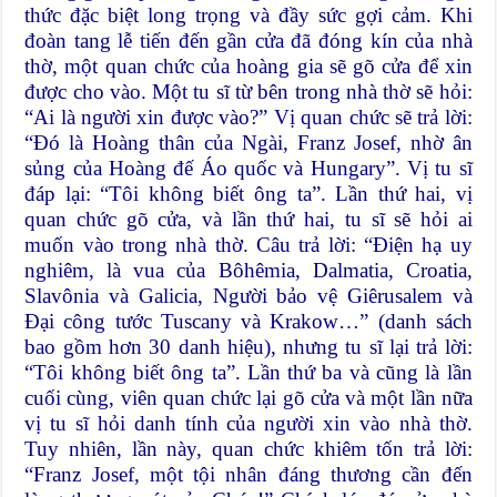
thức đặc biệt long trọng và đầy sức gợi cảm. Khi
đoàn tang lễ tiến đến gần cửa đã đóng kín của nhà
thờ, một quan chức của hoàng gia sẽ gõ cửa để xin
được cho vào. Một tu sĩ từ bên trong nhà thờ sẽ hỏi:
“Ai là người xin được vào?” Vị quan chức sẽ trả lời:
“Đó là Hoàng thân của Ngài, Franz Josef, nhờ ân
sủng của Hoàng đế Áo quốc và Hungary”. Vị tu sĩ
đáp lại: “Tôi không biết ông ta”. Lần thứ hai, vị
quan chức gõ cửa, và lần thứ hai, tu sĩ sẽ hỏi ai
muốn vào trong nhà thờ. Câu trả lời: “Điện hạ uy
nghiêm, là vua của Bôhêmia, Dalmatia, Croatia,
Slavônia và Galicia, Người bảo vệ Giêrusalem và
Đại công tước Tuscany và Krakow…” (danh sách
bao gồm hơn 30 danh hiệu), nhưng tu sĩ lại trả lời:
“Tôi không biết ông ta”. Lần thứ ba và cũng là lần
cuối cùng, viên quan chức lại gõ cửa và một lần nữa
vị tu sĩ hỏi danh tính của người xin vào nhà thờ.
Tuy nhiên, lần này, quan chức khiêm tốn trả lời:
“Franz Josef, một tội nhân đáng thương cần đến