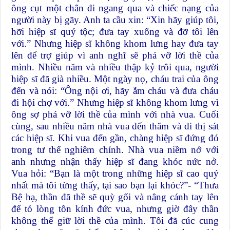
ông cụt một chân đi ngang qua và chiếc nạng của
người này bị gãy. Anh ta cầu xin: “Xin hãy giúp tôi,
hỡi hiệp sĩ quý tộc; đưa tay xuống và đỡ tôi lên
với.” Nhưng hiệp sĩ không khom lưng hay đưa tay
lên để trợ giúp vì anh nghĩ sẽ phá vỡ lời thề của
mình. Nhiều năm và nhiều thập kỷ trôi qua, người
hiệp sĩ đã già nhiều. Một ngày nọ, cháu trai của ông
đến và nói: “Ông nội ơi, hãy ẵm cháu và đưa cháu
đi hội chợ với.” Nhưng hiệp sĩ không khom lưng vì
ông sợ phá vỡ lời thề của mình với nhà vua. Cuối
cùng, sau nhiều năm nhà vua đến thăm và đi thị sát
các hiệp sĩ. Khi vua đến gần, chàng hiệp sĩ đứng đó
trong tư thế nghiêm chỉnh. Nhà vua niềm nở với
anh nhưng nhận thấy hiệp sĩ đang khóc nức nở.
Vua hỏi: “Bạn là một trong những hiệp sĩ cao quý
nhất mà tôi từng thấy, tại sao bạn lại khóc?”- “Thưa
Bệ hạ, thần đã thề sẽ quỳ gối và nâng cánh tay lên
để tỏ lòng tôn kính đức vua, nhưng giờ đây thần
không thể giữ lời thề của mình. Tôi đã cúc cung