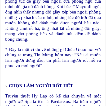
phong tục để giày bên ngoài cửa phòng ngủ của
mình để gia nô đánh bóng. Khi bác sĩ Mayo đi ngủ,
ông nhìn thấy những đôi giày xếp bên ngoài phòng
những vị khách của mình, nhưng lúc đó trời đã quá
muộn không thể đánh thức được người hầu nào.
Không chút nề hà, ông nhặt tất cả những đôi giày,
mang vào phòng bếp và dành nửa đêm để đánh
bóng chúng.
* Đây là một ví dụ về những gì Chúa Giêsu nói với
chúng ta trong Tin Mừng hôm nay: “Nếu ai muốn
làm người đứng đầu, thì phải làm người rốt hết và
phục vụ mọi người”.
CHỌN LÀM NGƯỜI RỐT HẾT
Truyền thuết Hy Lạp có kể câu chuyện về một
người xứ Sparta tên là Paedaretos. Ba trăm người