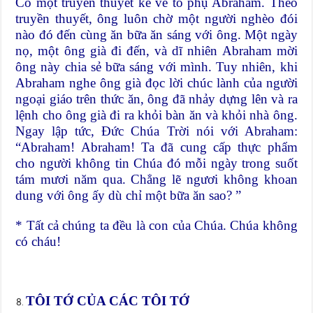
Có một truyền thuyết kể về tổ phụ Abraham. Theo
truyền thuyết, ông luôn chờ một người nghèo đói
nào đó đến cùng ăn bữa ăn sáng với ông. Một ngày
nọ, một ông già đi đến, và dĩ nhiên Abraham mời
ông này chia sẻ bữa sáng với mình. Tuy nhiên, khi
Abraham nghe ông già đọc lời chúc lành của người
ngoại giáo trên thức ăn, ông đã nhảy dựng lên và ra
lệnh cho ông già đi ra khỏi bàn ăn và khỏi nhà ông.
Ngay lập tức, Đức Chúa Trời nói với Abraham:
“Abraham! Abraham! Ta đã cung cấp thực phẩm
cho người không tin Chúa đó mỗi ngày trong suốt
tám mươi năm qua. Chẳng lẽ ngươi không khoan
dung với ông ấy dù chỉ một bữa ăn sao? ”
* Tất cả chúng ta đều là con của Chúa. Chúa không
có cháu!
TÔI TỚ CỦA CÁC TÔI TỚ