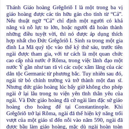
Thánh Giáo hoàng Grêgôriô I là một trong ba vị
giáo hoàng được các tín hữu gán cho tính từ “Cả”.
Nếu thuật ngữ “Cả” chỉ định một người có khả
năng và nỗ lực to lớn, hoặc người đã hoàn thành
những điều tuyệt vời, thì nó được áp dụng thích
hợp nhất cho Đức Grêgôriô I. Sinh ra trong một gia
đình La Mã quý tộc vào thế kỷ thứ sáu, trước tiên
ngài được tham gia, với tư cách là một quan chức
cao cấp nhà nước ở Rôma, trong việc lãnh đạo một
nước Ý gần như tan rã vì các cuộc xâm lăng của các
dân tộc Germanic từ phương bắc. Tuy nhiên sau đó,
ngài từ bỏ chính trường và trở thành một đan sĩ.
Nhưng đức giáo hoàng lúc bấy giờ không cho phép
ngài ở lại lâu trong tu viện yên tĩnh thân yêu của
ngài. Và Đức giáo hoàng đã cử ngài làm đặc sứ giáo
hoàng cho hoàng đế tại Constantinople. Khi
Grêgôriô trở lại Rôma, ngài đã thể hiện kỹ năng trổi
vượt của một giáo sĩ đến nỗi vào năm 590, ngài đã
được bầu làm giáo hoàng, mặc dù ngài hoàn toàn