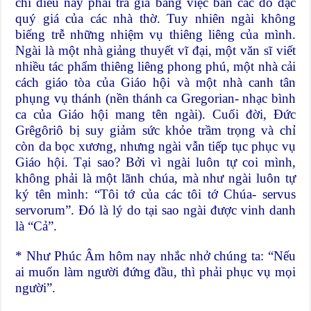
chí điều này phải trả giá bằng việc bán các đồ đạc
quý giá của các nhà thờ. Tuy nhiên ngài không
biếng trễ những nhiệm vụ thiêng liêng của mình.
Ngài là một nhà giảng thuyết vĩ đại, một văn sĩ viết
nhiều tác phẩm thiêng liêng phong phú, một nhà cải
cách giáo tòa của Giáo hội và một nhà canh tân
phụng vụ thánh (nền thánh ca Gregorian- nhạc bình
ca của Giáo hội mang tên ngài). Cuối đời, Đức
Grêgôriô bị suy giảm sức khỏe trầm trọng và chỉ
còn da bọc xương, nhưng ngài vẫn tiếp tục phục vụ
Giáo hội. Tại sao? Bởi vì ngài luôn tự coi mình,
không phải là một lãnh chúa, mà như ngài luôn tự
ký tên mình: “Tôi tớ của các tôi tớ Chúa- servus
servorum”. Đó là lý do tại sao ngài được vinh danh
là “Cả”.
* Như Phúc Âm hôm nay nhắc nhở chúng ta: “Nếu
ai muốn làm người đứng đầu, thì phải phục vụ mọi
người”.