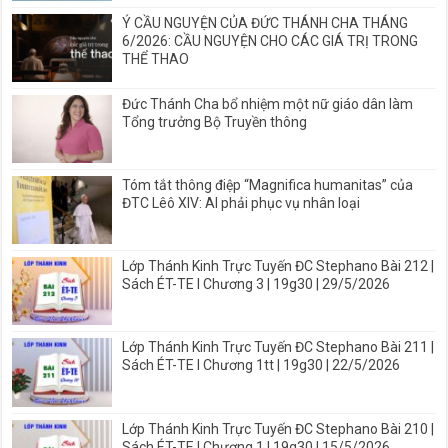
Ý CẦU NGUYỆN CỦA ĐỨC THÁNH CHA THÁNG
6/2026: CẦU NGUYỆN CHO CÁC GIÁ TRỊ TRONG
THỂ THAO
Đức Thánh Cha bổ nhiệm một nữ giáo dân làm
Tổng trưởng Bộ Truyền thông
Tóm tắt thông điệp “Magnifica humanitas” của
ĐTC Lêô XIV: AI phải phục vụ nhân loại
Lớp Thánh Kinh Trực Tuyến ĐC Stephano Bài 212 |
Sách ÉT-TE I Chương 3 | 19g30 | 29/5/2026
Lớp Thánh Kinh Trực Tuyến ĐC Stephano Bài 211 |
Sách ÉT-TE I Chương 1tt | 19g30 | 22/5/2026
Lớp Thánh Kinh Trực Tuyến ĐC Stephano Bài 210 |
Sách ÉT-TE I Chương 1 | 19g30 | 15/5/2026