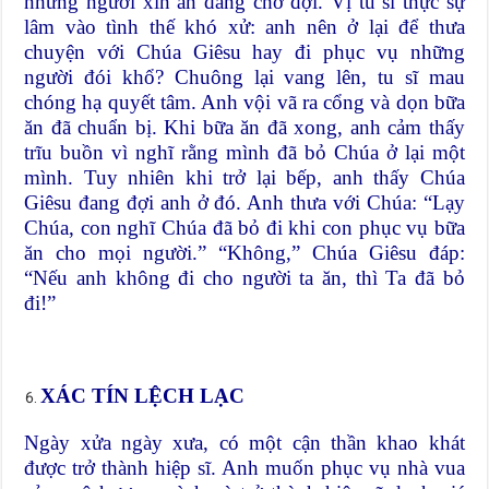
những người xin ăn đang chờ đợi. Vị tu sĩ thực sự
lâm vào tình thế khó xử: anh nên ở lại để thưa
chuyện với Chúa Giêsu hay đi phục vụ những
người đói khổ? Chuông lại vang lên, tu sĩ mau
chóng hạ quyết tâm. Anh vội vã ra cổng và dọn bữa
ăn đã chuẩn bị. Khi bữa ăn đã xong, anh cảm thấy
trĩu buồn vì nghĩ rằng mình đã bỏ Chúa ở lại một
mình. Tuy nhiên khi trở lại bếp, anh thấy Chúa
Giêsu đang đợi anh ở đó. Anh thưa với Chúa: “Lạy
Chúa, con nghĩ Chúa đã bỏ đi khi con phục vụ bữa
ăn cho mọi người.” “Không,” Chúa Giêsu đáp:
“Nếu anh không đi cho người ta ăn, thì Ta đã bỏ
đi!”
XÁC TÍN LỆCH LẠC
Ngày xửa ngày xưa, có một cận thần khao khát
được trở thành hiệp sĩ. Anh muốn phục vụ nhà vua