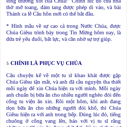
lòng thương xót của Chúa!” Chính lúc đó cửa nhà
thờ mở toang, đám tang được phép di vào, và bài
Thánh ca lễ Cầu hồn mới có thể bắt đầu.
* Hình mẫu về sự cao cả trong Nước Chúa, được
Chúa Giêsu trình bày trong Tin Mừng hôm nay, là
đứa trẻ yếu đuối, bất lực, và cần nhờ sự trợ giúp.
CHÍNH LÀ PHỤC VỤ CHÚA
Câu chuyện kể về một tu sĩ khao khát được gặp
Chúa Giêsu tận mắt, và anh đã cầu nguyện tha thiết
mỗi ngày để xin Chúa hiện ra với mình. Mỗi ngày
anh chuẩn bị bữa ăn cho nhiều người nghèo đói đến
cổng tu viện ăn xin. Rồi một hôm, khi anh đang
dọn bữa ăn cho những người đói khổ, thì Chúa
Giêsu hiện ra với anh trong bếp. Đúng lúc đó, tiếng
chuông ở cổng vang lên, báo với vị tu sĩ rằng