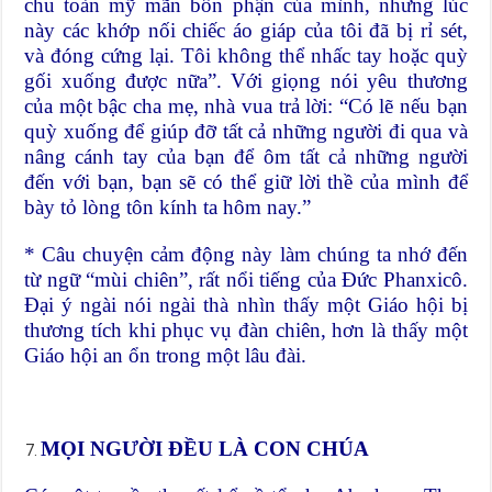
chu toàn mỹ mãn bổn phận của mình, nhưng lúc
này các khớp nối chiếc áo giáp của tôi đã bị rỉ sét,
và đóng cứng lại. Tôi không thể nhấc tay hoặc quỳ
gối xuống được nữa”. Với giọng nói yêu thương
của một bậc cha mẹ, nhà vua trả lời: “Có lẽ nếu bạn
quỳ xuống để giúp đỡ tất cả những người đi qua và
nâng cánh tay của bạn để ôm tất cả những người
đến với bạn, bạn sẽ có thể giữ lời thề của mình để
bày tỏ lòng tôn kính ta hôm nay.”
* Câu chuyện cảm động này làm chúng ta nhớ đến
từ ngữ “mùi chiên”, rất nổi tiếng của Đức Phanxicô.
Đại ý ngài nói ngài thà nhìn thấy một Giáo hội bị
thương tích khi phục vụ đàn chiên, hơn là thấy một
Giáo hội an ổn trong một lâu đài.
MỌI NGƯỜI ĐỀU LÀ CON CHÚA