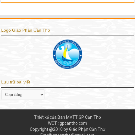
Logo Giáo Phận Cần Thơ
Lưu trữ bài viết
Lưu
trữ
bài
viết
Thiết kế của Ban MVTT GP Cần Thơ
WCT : gpcantho.com
Copyright @2010 by Giáo Phận Cần Thơ