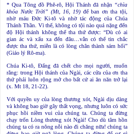
* Qua Tông đồ Phê-rô, Hội Thánh đã nhận
“
chìa
khóa Nước Trời”
(Mt, 16, 19)
để ban ơn tha tội,
nhờ máu Đức Ki-tô và nhờ tác động của Chúa
Thánh Thần. Vì thế, không có tội nào quá nặng đến
độ Hội thánh không thể tha thứ được: “Dù có ai
gian ác và xấu xa đến đâu…vẫn có thể tin chắc
được tha thứ, miễn là có lòng chân thành sám hối”
(Giáo lý Rô-ma).
Chúa Ki-tô, Đấng đã chết cho mọi người, muốn
rằng: trong Hội thánh của Ngài, các cửa của ơn tha
thứ phải luôn rộng mở cho bất cứ ai ăn năn trở lại
(x. Mt 18, 21-22).
Với quyền uy của lòng thương xót, Ngài dịu dàng
và không bao giờ gây thất vọng, nhưng luôn có sức
phục hồi niềm vui của chúng ta. Chúng ta đừng
chạy trốn Lòng thương xót Ngài! Cho dù tâm hồn
chúng ta có ra nông nỗi nào đi chăng nữa! chúng ta
đừng bao giờ ngã lòng. Chúng ta đừng để sự gì