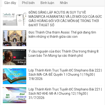
Gần đây
Phổ biến
Bình luận
Nhãn
ĐỒNG SÁNG LẬP ACUTIS AI SUY TƯ VỀ
MAGNIFICA HUMANITAS VÀ LỜI MỜI GỌI CỦA ĐỨC
GIÁO HOÀNG ĐỐI VỚI CÁC MÔN ĐỆ TRONG THỜI
ĐẠI KỸ THUẬT SỐ
Đức Thánh Cha thăm Assisi: Thế giới đang tìm
kiếm những vị thánh giữa các con
Ý cầu nguyện của Đức Thánh Cha trong tháng 8:
Loan báo Tin Mừng tại các thành phố
Lớp Thánh Kinh Trực Tuyến ĐC Stephano Bài 222 |
Sách MA-CA-BÊ Quyển 1 I Chương 1 | 19g30 |
7/8/2026
Lớp Thánh Kinh Trực Tuyến ĐC Stephano Bài 221 |
Sách NƠ-KHE-MI-A I Chương 12 | 19g30 |
31/7/2026