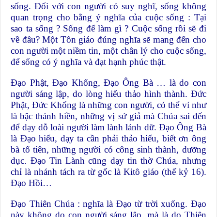
sống. Đối với con người có suy nghĩ, sống không
quan trọng cho bằng ý nghĩa của cuộc sống : Tại
sao ta sống ? Sống để làm gì ? Cuộc sống rồi sẽ đi
về đâu? Một Tôn giáo đúng nghĩa sẽ mang đến cho
con người một niềm tin, một chân lý cho cuộc sống,
để sống có ý nghĩa và đạt hạnh phúc thật.
Đạo Phật, Đạo Khổng, Đạo Ông Bà … là do con
người sáng lập, do lòng hiếu thảo hình thành. Đức
Phật, Đức Khổng là những con người, có thể ví như
là bậc thánh hiền, những vị sứ giả mà Chúa sai đến
để dạy dỗ loài người làm lành lánh dữ. Đạo Ông Bà
là Đạo hiếu, dạy ta cần phải thảo hiếu, biết ơn ông
bà tổ tiên, những người có công sinh thành, dưỡng
dục. Đạo Tin Lành cũng dạy tin thờ Chúa, nhưng
chỉ là nhánh tách ra từ gốc là Kitô giáo (thế kỷ 16).
Đạo Hồi…
Đạo Thiên Chúa : nghĩa là Đạo từ trời xuống. Đạo
này không do con người sáng lập, mà là do Thiên