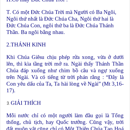
T. Có một Đức Chúa Trời mà Người có Ba Ngôi,
Ngôi thứ nhất là Đức Chúa Cha, Ngôi thứ hai là
Đức Chúa Con, ngôi thứ ba là Đức Chúa Thánh
Thần. Ba ngôi bằng nhau.
2.
THÁNH KINH
Khi Chúa Giêsu chịu phép rửa xong, vừa ở dưới
lên, thì kìa tầng trời mở ra. Ngài thấy Thánh Thần
Chúa đáp xuống như chim bồ câu và ngự xuống
trên Ngài. Và có tiếng từ trời phán rằng : “Đây là
Con yêu dấu của Ta, Ta hài lòng về Ngài” (Mt 3,16-
17).
GIẢI THÍCH
Mỗi nước chỉ có một người làm đầu gọi là Tổng
thống, chủ tịch, hay Quốc trưởng. Cũng vậy, trời
đất muôn vật cũng chỉ có Một Thiên Chúa Tạo Hoá