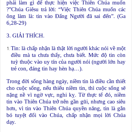
phải làm gì để thực hiện việc Thiên Chúa muốn
?”Chúa Giêsu trả lời: “Việc Thiên Chúa muốn các
ông làm là: tin vào Đấng Người đã sai đến”. (Ga
6,28-29)
3. GIẢI THÍCH.
Tin: là chấp nhận là thật lời người khác nói về một
điều mà ta chưa thấy, chưa biết. Mức độ tin còn
tuỳ thuộc vào uy tín của người nói (người lớn hay
trẻ con, đáng tin hay hèn hạ…).
Trong đời sống hàng ngày, niềm tin là điều cần thiết
cho cuộc sống, nếu thiếu niềm tin, thì cuộc sống sẽ
nặng nề vì ngờ vực, nghi kỵ. Từ thực tế đó, niềm
tin vào Thiên Chúa trở nên gần gũi, nhưng cao siêu
hơn, vì tin vào Thiên Chúa quyền năng, tin là gắn
bó tuyệt đối vào Chúa, chấp nhận mọi lời Chúa
dạy.