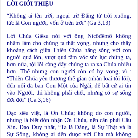
LỜI GIỚI THIỆU
“Không ai lên trời, ngoại trừ Đấng từ trời xuống,
tức là Con người, vốn ở trên trời” (Ga 3,13)
Lời Chúa Giêsu nói với ông Nicôđêmô không
nhằm làm cho chúng ta thất vọng, nhưng cho thấy
khoảng cách giữa Thiên Chúa hằng sống với con
người quá lớn, vượt quá tầm vóc sức lực chúng ta,
hơn nữa, tội lỗi càng đẩy chúng ta ra xa Chúa nhiều
hơn. Thế nhưng con người còn có hy vọng, vì :
“Thiên Chúa yêu thương thế gian (nhân loại tội lỗi),
đến nổi đã ban Con Một của Ngài, để bất cứ ai tin
vào Người, thì không phải chết, nhưng có sự sống
đời đời” (Ga 3,16)
Đạo siêu việt, là Ơn Chúa; không do con người,
nhưng là biết đón nhận Ơn Chúa, nên cần phải Cầu
Xin. Đạo Duy nhất, “Ta là Đàng, là Sự Thật và là
Sự Sống, không ai đến được với Cha mà không