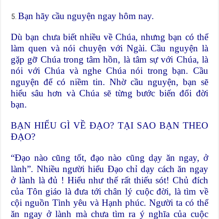
Bạn hãy cầu nguyện ngay hôm nay.
Dù bạn chưa biết nhiều về Chúa, nhưng bạn có thể
làm quen và nói chuyện với Ngài. Cầu nguyện là
gặp gỡ Chúa trong tâm hồn, là tâm sự với Chúa, là
nói với Chúa và nghe Chúa nói trong bạn. Cầu
nguyện để có niềm tin. Nhờ cầu nguyện, bạn sẽ
hiểu sâu hơn và Chúa sẽ từng bước biến đổi đời
bạn.
BẠN HIỂU GÌ VỀ ĐẠO? TẠI SAO BẠN THEO
ĐẠO?
“Đạo nào cũng tốt, đạo nào cũng dạy ăn ngay, ở
lành”. Nhiều người hiểu Đạo chỉ dạy cách ăn ngay
ở lành là đủ ! Hiểu như thế rất thiếu sót! Chủ đích
của Tôn giáo là đưa tới chân lý cuộc đời, là tìm về
cội nguồn Tình yêu và Hạnh phúc. Người ta có thể
ăn ngay ở lành mà chưa tìm ra ý nghĩa của cuộc