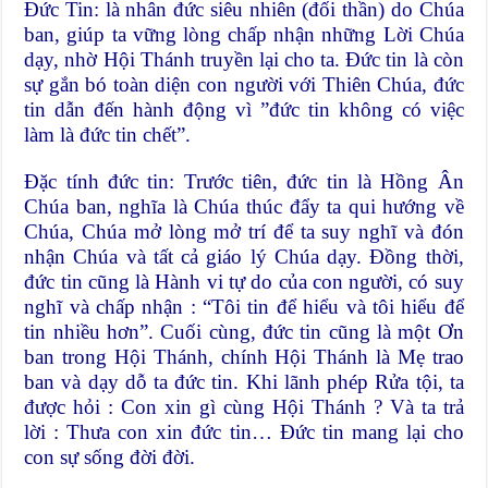
Đức Tin: là nhân đức siêu nhiên (đối thần) do Chúa
ban, giúp ta vững lòng chấp nhận những Lời Chúa
dạy, nhờ Hội Thánh truyền lại cho ta. Đức tin là còn
sự gắn bó toàn diện con người với Thiên Chúa, đức
tin dẫn đến hành động vì ”đức tin không có việc
làm là đức tin chết”.
Đặc tính đức tin: Trước tiên, đức tin là Hồng Ân
Chúa ban, nghĩa là Chúa thúc đẩy ta qui hướng về
Chúa, Chúa mở lòng mở trí để ta suy nghĩ và đón
nhận Chúa và tất cả giáo lý Chúa dạy. Đồng thời,
đức tin cũng là Hành vi tự do của con người, có suy
nghĩ và chấp nhận : “Tôi tin để hiểu và tôi hiểu để
tin nhiều hơn”. Cuối cùng, đức tin cũng là một Ơn
ban trong Hội Thánh, chính Hội Thánh là Mẹ trao
ban và dạy dỗ ta đức tin. Khi lãnh phép Rửa tội, ta
được hỏi : Con xin gì cùng Hội Thánh ? Và ta trả
lời : Thưa con xin đức tin… Đức tin mang lại cho
con sự sống đời đời.