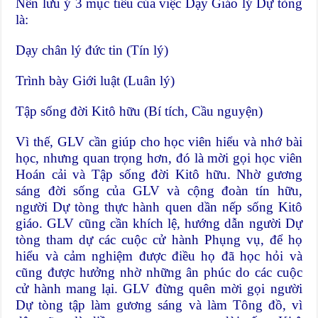
Nên lưu ý 3 mục tiêu của việc Dạy Giáo lý Dự tòng
là:
Dạy chân lý đức tin (Tín lý)
Trình bày Giới luật (Luân lý)
Tập sống đời Kitô hữu (Bí tích, Cầu nguyện)
Vì thế, GLV cần giúp cho học viên hiểu và nhớ bài
học, nhưng quan trọng hơn, đó là mời gọi học viên
Hoán cải và Tập sống đời Kitô hữu. Nhờ gương
sáng đời sống của GLV và cộng đoàn tín hữu,
người Dự tòng thực hành quen dần nếp sống Kitô
giáo. GLV cũng cần khích lệ, hướng dẫn người Dự
tòng tham dự các cuộc cử hành Phụng vụ, để họ
hiểu và cảm nghiệm được điều họ đã học hỏi và
cũng được hưởng nhờ những ân phúc do các cuộc
cử hành mang lại. GLV đừng quên mời gọi người
Dự tòng tập làm gương sáng và làm Tông đồ, vì