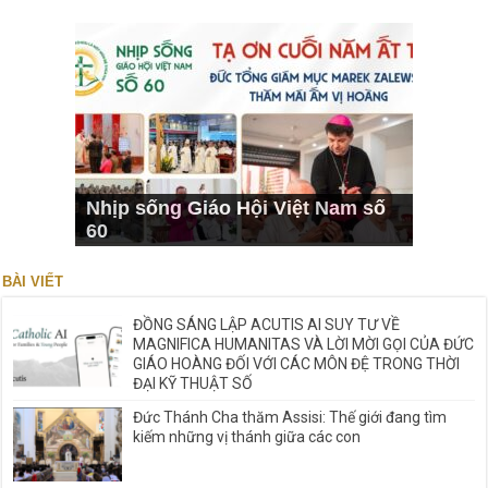
Nhịp sống Giáo Hội Việt Nam số
60
BÀI VIẾT
ĐỒNG SÁNG LẬP ACUTIS AI SUY TƯ VỀ
MAGNIFICA HUMANITAS VÀ LỜI MỜI GỌI CỦA ĐỨC
GIÁO HOÀNG ĐỐI VỚI CÁC MÔN ĐỆ TRONG THỜI
ĐẠI KỸ THUẬT SỐ
Đức Thánh Cha thăm Assisi: Thế giới đang tìm
kiếm những vị thánh giữa các con