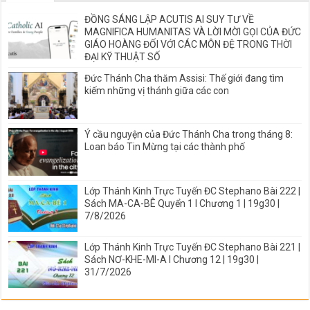
ĐỒNG SÁNG LẬP ACUTIS AI SUY TƯ VỀ
MAGNIFICA HUMANITAS VÀ LỜI MỜI GỌI CỦA ĐỨC
GIÁO HOÀNG ĐỐI VỚI CÁC MÔN ĐỆ TRONG THỜI
ĐẠI KỸ THUẬT SỐ
Đức Thánh Cha thăm Assisi: Thế giới đang tìm
kiếm những vị thánh giữa các con
Ý cầu nguyện của Đức Thánh Cha trong tháng 8:
Loan báo Tin Mừng tại các thành phố
Lớp Thánh Kinh Trực Tuyến ĐC Stephano Bài 222 |
Sách MA-CA-BÊ Quyển 1 I Chương 1 | 19g30 |
7/8/2026
Lớp Thánh Kinh Trực Tuyến ĐC Stephano Bài 221 |
Sách NƠ-KHE-MI-A I Chương 12 | 19g30 |
31/7/2026