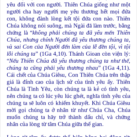
yêu đối với con người. Thiên Chúa giống như một
người cha hay người mẹ yêu thương hết mọi đứa
con, không đành lòng kết tội đứa con nào. Thiên
Chúa không nói suông, mà Ngài đã làm trước, bằng
chứng là “
không phải chúng ta đã yêu mến Thiên
Chúa, nhưng chính Người đã yêu thương chúng ta,
và sai Con của Người đến làm của lễ đền tội, vì tội
lỗi chúng ta
” (1Ga 4,10). Thánh Gioan còn viện lý:
“
Nếu Thiên Chúa đã yêu thương chúng ta như thế,
chúng ta cũng phải yêu thương nhau
” (1Ga 4,11).
Cái chết của Chúa Giêsu, Con Thiên Chúa trên thập
giá là đỉnh cao của lịch sử của tình yêu ấy. Thiên
Chúa là Tình Yêu, còn chúng ta là kẻ có tình yêu,
nên chúng ta có lúc yêu lúc ghét, nghĩa tình yêu của
chúng ta sẽ luôn có khiếm khuyết. Khi Chúa Giêsu
mời gọi chúng ta ở nhân từ như Chúa Cha, Chúa
muốn chúng ta hãy trở thành dấu chỉ, và chứng
nhân của lòng từ tâm Chúa giữa thế gian.