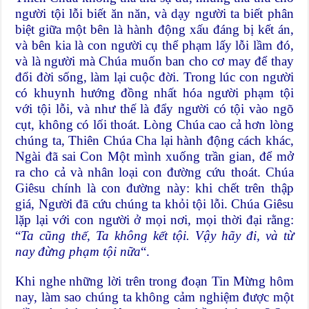
người tội lỗi biết ăn năn, và dạy người ta biết phân
biệt giữa một bên là hành động xấu đáng bị kết án,
và bên kia là con người cụ thể phạm lấy lỗi lầm đó,
và là người mà Chúa muốn ban cho cơ may để thay
đổi đời sống, làm lại cuộc đời. Trong lúc con người
có khuynh hướng đồng nhất hóa người phạm tội
với tội lỗi, và như thế là đẩy người có tội vào ngõ
cụt, không có lối thoát. Lòng Chúa cao cả hơn lòng
chúng ta, Thiên Chúa Cha lại hành động cách khác,
Ngài đã sai Con Một mình xuống trần gian, để mở
ra cho cả và nhân loại con đường cứu thoát. Chúa
Giêsu chính là con đường này: khi chết trên thập
giá, Người đã cứu chúng ta khỏi tội lỗi. Chúa Giêsu
lặp lại với con người ở mọi nơi, mọi thời đại rằng:
“
Ta cũng thế, Ta không kết tội. Vậy hãy đi, và từ
nay đừng phạm tội nữa
“.
Khi nghe những lời trên trong đoạn Tin Mừng hôm
nay, làm sao chúng ta không cảm nghiệm được một