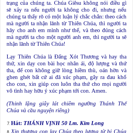
trạng của chúng ta. Chúa Giêsu không nói điều gì
sẽ xảy ra nếu người ta không cho đi, nhưng nếu
chúng ta thấy rõ có một luận lý chắc chắn: theo cách
mà người ta nhận lãnh từ Thiên Chúa, thì người ta
hãy cho anh em mình như thế, và theo đúng cách
mà người ta cho một người anh em, thì người ta sẽ
nhận lãnh từ Thiên Chúa!
Lạy Thiên Chúa là Đấng Xót Thương và hay tha
thứ, xin dạy con bài học nhân ái, độ lượng và thứ
tha, để con không giữ lòng hiềm thù, oán hờn và
ghen ghét bất cứ ai đã xúc phạm, gây ra đau khổ
cho con, xin giúp con luôn tha thứ cho mọi người
vô tình hay hữu ý xúc phạm tới con. Amen.
(Thinh lặng giây lát chiêm ngưỡng Thánh Thể
Chúa và cầu nguyện riêng)
Hát:
THÁNH VỊNH 50 Lm. Kim Long
Xin thương con lạy Chúa theo lượng từ bi Chúa