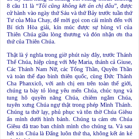
8 câu 11 là “
Tôi cũng không kết án chị đâu
”, được
cử hành vào ngày thứ Sáu và thứ Bảy trước tuần thứ
Tư của Mùa Chay, để mời gọi con cái mình đến với
Bí tích Hòa giải, kín múc được sự hùng vĩ của
Thiên Chúa giầu lòng thương và đón nhận ơn tha
thứ của Thiên Chúa.
Thật là ý nghĩa trong giờ phút này đây, trước Thánh
Thể Chúa, hiệp cùng với Mẹ Maria, thánh cả Giuse,
Các Thánh Nam Nữ, các Tổng Thần, Quyền Thần
và toàn thể đạo binh thiên quốc, cùng Đức Thánh
Cha Phanxicô, với anh chị em trên toàn thế giới,
chúng ta bày tỏ lòng yêu mến Chúa, chúc tụng và
tung hô quyền năng Chúa, chiêm ngắm Chúa,
tuyên xưng Chúa ngự thật trong phép Mình Thánh.
Chúng ta thờ lạy, phủ phục và tôn thờ Chúa Giêsu
ẩn mình dưới hình bánh. Chúng ta cám ơn Chúa
Giêsu đã trao ban chính mình cho chúng ta. Và sau
hết xin Chúa là Đấng luôn thứ tha, không kết án kẻ