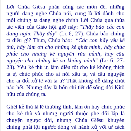
Lời Chúa Giêsu phán cùng các môn đệ, những
người đang nghe Chúa nói, cũng là lời dành cho
mỗi chúng ta đang nghe chính Lời Chúa qua thừa
tác viên của Giáo hội giờ này: “
Thầy bảo các con
đang nghe Thầy đây
” (Lc 6, 27). Chúa bảo chúng
ta điều gì? Thưa, Chúa bảo: “
Các con hãy yêu kẻ
thù, hãy làm ơn cho những kẻ ghét mình, hãy chúc
phúc cho những kẻ nguyền rủa mình, hãy cầu
nguyện cho những kẻ vu khống mình
” (Lc 6, 27-
28). Yêu kẻ thù ư, làm điều tốt cho kẻ không thích
ta ư, chúc phúc cho ai nói xấu ta, và cầu nguyện
cho ai đối xử tệ với ta ư? Thật không dễ dàng chút
nào hết. Nhưng đây là bốn chi tiết để sống đời Kitô
hữu của chúng ta.
Ghét kẻ thù là lẽ thường tình, làm ơn hay chúc phúc
cho kẻ thù và những người thuộc phe đối lập là
chuyện ngược đời, nhưng Chúa Giêsu khuyên
chúng phải lội ngược dòng và hành xử với tư cách