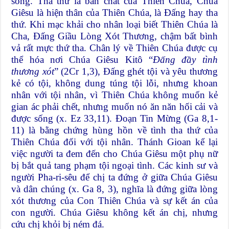
sống. Tha thứ là bản chất của Thiên Chúa, Chúa
Giêsu là hiện thân của Thiên Chúa, là Đấng hay tha
thứ. Khi mạc khải cho nhân loại biết Thiên Chúa là
Cha, Đấng Giầu Lòng Xót Thương, chậm bất bình
vả rất mực thứ tha. Chân lý về Thiên Chúa được cụ
thể hóa nơi Chúa Giêsu Kitô “
Đấng đầy tình
thương xót
” (2Cr 1,3), Đấng ghét tội và yêu thương
kẻ có tội, không dung túng tội lỗi, nhưng khoan
nhân với tội nhân, vì Thiên Chúa không muốn kẻ
gian ác phải chết, nhưng muốn nó ăn năn hối cải và
được sống (x. Ez 33,11). Đoạn Tin Mừng (Ga 8,1-
11) là bằng chứng hùng hồn về tình tha thứ của
Thiên Chúa đối với tội nhân. Thánh Gioan kể lại
việc người ta đem đến cho Chúa Giêsu một phụ nữ
bị bắt quả tang phạm tội ngoại tình. Các kinh sư và
người Pha-ri-sêu để chị ta đứng ở giữa Chúa Giêsu
và dân chúng (x. Ga 8, 3), nghĩa là đứng giữa lòng
xót thương của Con Thiên Chúa và sự kết án của
con người. Chúa Giêsu không kết án chị, nhưng
cứu chị khỏi bị ném đá.