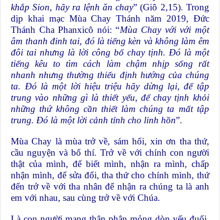
khắp Sion, hãy ra lệnh ăn chay
” (Giô 2,15). Trong
dịp khai mạc Mùa Chay Thánh năm 2019, Đức
Thánh Cha Phanxicô nói: “
Mùa Chay với với một
âm thanh đinh tai, đó là tiếng kèn và không làm êm
đôi tai nhưng là lời công bố chay tịnh. Ðó là một
tiếng kêu to tìm cách làm chậm nhịp sống rất
nhanh nhưng thường thiếu định hướng của chúng
ta. Ðó là một lời hiệu triệu hãy dừng lại, để tập
trung vào những gì là thiết yếu, để chay tịnh khỏi
những thứ không cần thiết làm chúng ta mất tập
trung. Ðó là một lời cảnh tỉnh cho linh hồn
”.
Mùa Chay là mùa trở về, sám hối, xin ơn tha thứ,
cầu nguyện và bố thí. Trở về với chính con người
thật của mình, để biết mình, nhận ra mình, chấp
nhận mình, để sửa đổi, tha thứ cho chính mình, thứ
đến trở về với tha nhân để nhận ra chúng ta là anh
em với nhau, sau cùng trở về với Chúa.
Là con người mang thân phận mỏng dòn yếu đuối,