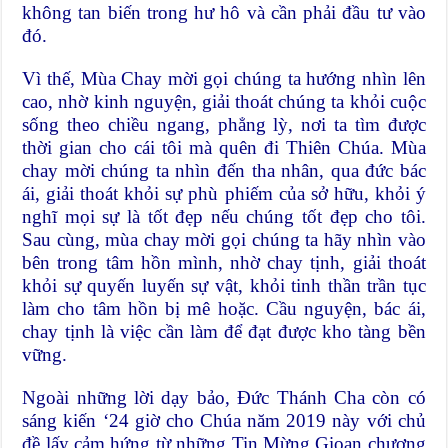
không tan biến trong hư hô và cần phải đầu tư vào
đó.
Vì thế, Mùa Chay mời gọi chúng ta hướng nhìn lên
cao, nhờ kinh nguyện, giải thoát chúng ta khỏi cuộc
sống theo chiều ngang, phẳng lỳ, nơi ta tìm được
thời gian cho cái tôi mà quên đi Thiên Chúa. Mùa
chay mời chúng ta nhìn đến tha nhân, qua đức bác
ái, giải thoát khỏi sự phù phiếm của sở hữu, khỏi ý
nghĩ mọi sự là tốt đẹp nếu chúng tốt đẹp cho tôi.
Sau cùng, mùa chay mời gọi chúng ta hãy nhìn vào
bên trong tâm hồn mình, nhờ chay tịnh, giải thoát
khỏi sự quyến luyến sự vật, khỏi tinh thần trần tục
làm cho tâm hồn bị mê hoặc. Cầu nguyện, bác ái,
chay tịnh là việc cần làm để đạt được kho tàng bền
vững.
Ngoài những lời dạy bảo, Đức Thánh Cha còn có
sáng kiến ‘24 giờ cho Chúa năm 2019 này với chủ
đề lấy cảm hứng từ những Tin Mừng Gioan chương