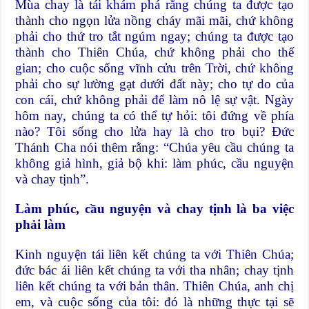
Mùa chay là tái khám phá rằng chúng ta được tạo
thành cho ngọn lửa nồng cháy mãi mãi, chứ không
phải cho thứ tro tắt ngúm ngay; chúng ta được tạo
thành cho Thiên Chúa, chứ không phải cho thế
gian; cho cuộc sống vĩnh cửu trên Trời, chứ không
phải cho sự lường gạt dưới đất này; cho tự do của
con cái, chứ không phải để làm nô lệ sự vật. Ngày
hôm nay, chúng ta có thể tự hỏi: tôi đứng về phía
nào? Tôi sống cho lửa hay là cho tro bụi? Ðức
Thánh Cha nói thêm rằng: “Chúa yêu cầu chúng ta
không giả hình, giả bộ khi: làm phúc, cầu nguyện
và chay tịnh”.
Làm phúc, cầu nguyện và chay tịnh là ba việc
phải làm
Kinh nguyện tái liên kết chúng ta với Thiên Chúa;
đức bác ái liên kết chúng ta với tha nhân; chay tịnh
liên kết chúng ta với bản thân. Thiên Chúa, anh chị
em, và cuộc sống của tôi: đó là những thực tại sẽ