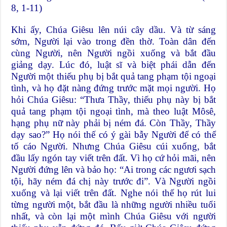
8, 1-11)
Khi ấy, Chúa Giêsu lên núi cây dầu. Và từ sáng
sớm, Người lại vào trong đền thờ. Toàn dân đến
cùng Người, nên Người ngồi xuống và bắt đầu
giảng dạy. Lúc đó, luật sĩ và biệt phái dẫn đến
Người một thiếu phụ bị bắt quả tang phạm tội ngoại
tình, và họ đặt nàng đứng trước mặt mọi người. Họ
hỏi Chúa Giêsu: “Thưa Thầy, thiếu phụ này bị bắt
quả tang phạm tội ngoại tình, mà theo luật Môsê,
hạng phụ nữ này phải bị ném đá. Còn Thầy, Thầy
dạy sao?” Họ nói thế có ý gài bẫy Người để có thể
tố cáo Người. Nhưng Chúa Giêsu cúi xuống, bắt
đầu lấy ngón tay viết trên đất. Vì họ cứ hỏi mãi, nên
Người đứng lên và bảo họ: “Ai trong các ngươi sạch
tội, hãy ném đá chị này trước đi”. Và Người ngồi
xuống và lại viết trên đất. Nghe nói thế họ rút lui
từng người một, bắt đầu là những người nhiều tuổi
nhất, và còn lại một mình Chúa Giêsu với người