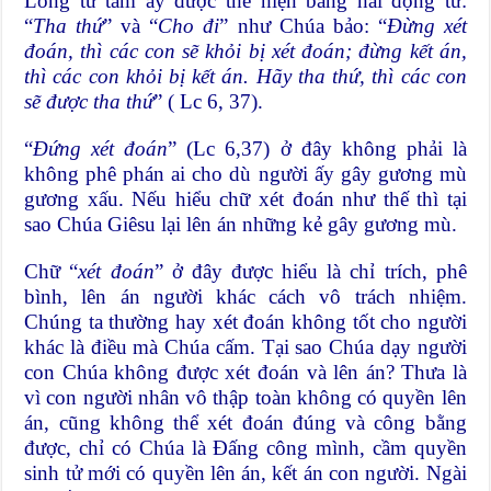
Lòng từ tâm ấy được thể hiện bằng hai động từ:
“
Tha thứ
” và “
Cho đi
” như Chúa bảo: “
Đừng xét
đoán, thì các con sẽ khỏi bị xét đoán; đừng kết án,
thì các con khỏi bị kết án. Hãy tha thứ, thì các con
sẽ được tha thứ
” ( Lc 6, 37).
“
Đứng xét đoán
” (Lc 6,37) ở đây không phải là
không phê phán ai cho dù người ấy gây gương mù
gương xấu. Nếu hiểu chữ xét đoán như thế thì tại
sao Chúa Giêsu lại lên án những kẻ gây gương mù.
Chữ “
xét đoán
” ở đây được hiểu là chỉ trích, phê
bình, lên án người khác cách vô trách nhiệm.
Chúng ta thường hay xét đoán không tốt cho người
khác là điều mà Chúa cấm. Tại sao Chúa dạy người
con Chúa không được xét đoán và lên án? Thưa là
vì con người nhân vô thập toàn không có quyền lên
án, cũng không thể xét đoán đúng và công bằng
được, chỉ có Chúa là Đấng công mình, cầm quyền
sinh tử mới có quyền lên án, kết án con người. Ngài