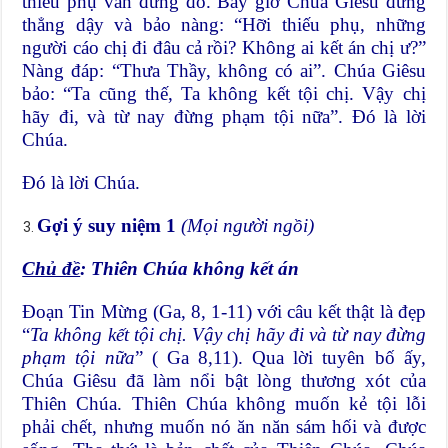
thiếu phụ vẫn đứng đó. Bấy giờ Chúa Giêsu đứng
thẳng dậy và bảo nàng: “Hỡi thiếu phụ, những
người cáo chị đi đâu cả rồi? Không ai kết án chị ư?”
Nàng đáp: “Thưa Thầy, không có ai”. Chúa Giêsu
bảo: “Ta cũng thế, Ta không kết tội chị. Vậy chị
hãy đi, và từ nay đừng phạm tội nữa”. Đó là lời
Chúa.
Ðó là lời Chúa.
Gợi ý suy niệm 1
(Mọi người ngồi)
Chủ đề
: Thiên Chúa không kết án
Đoạn Tin Mừng (Ga, 8, 1-11) với câu kết thật là đẹp
“
Ta không kết tội chị. Vậy chị hãy đi và từ nay đừng
phạm tội nữa
” ( Ga 8,11). Qua lời tuyên bố ấy,
Chúa Giêsu đã làm nổi bật lòng thương xót của
Thiên Chúa. Thiên Chúa không muốn kẻ tội lỗi
phải chết, nhưng muốn nó ăn năn sám hối và được