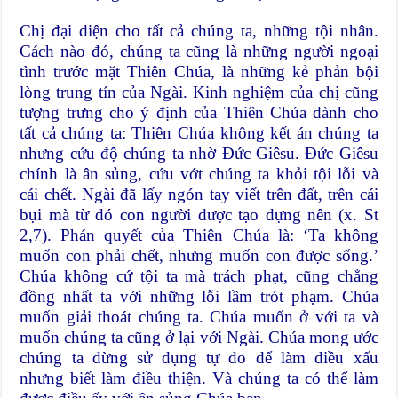
Chị đại diện cho tất cả chúng ta, những tội nhân.
Cách nào đó, chúng ta cũng là những người ngoại
tình trước mặt Thiên Chúa, là những kẻ phản bội
lòng trung tín của Ngài. Kinh nghiệm của chị cũng
tượng trưng cho ý định của Thiên Chúa dành cho
tất cả chúng ta: Thiên Chúa không kết án chúng ta
nhưng cứu độ chúng ta nhờ Ðức Giêsu. Ðức Giêsu
chính là ân sủng, cứu vớt chúng ta khỏi tội lỗi và
cái chết. Ngài đã lấy ngón tay viết trên đất, trên cái
bụi mà từ đó con người được tạo dựng nên (x. St
2,7). Phán quyết của Thiên Chúa là: ‘Ta không
muốn con phải chết, nhưng muốn con được sống.’
Chúa không cứ tội ta mà trách phạt, cũng chẳng
đồng nhất ta với những lỗi lầm trót phạm. Chúa
muốn giải thoát chúng ta. Chúa muốn ở với ta và
muốn chúng ta cũng ở lại với Ngài. Chúa mong ước
chúng ta đừng sử dụng tự do để làm điều xấu
nhưng biết làm điều thiện. Và chúng ta có thể làm