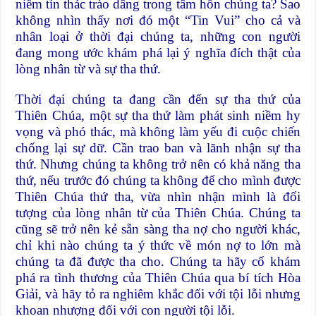
niềm tín thác trào dâng trong tâm hồn chúng ta? Sao
không nhìn thấy nơi đó một “Tin Vui” cho cả và
nhân loại ở thời đại chúng ta, những con người
đang mong ước khám phá lại ý nghĩa đích thật của
lòng nhân từ và sự tha thứ.
Thời đại chúng ta đang cần đến sự tha thứ của
Thiên Chúa, một sự tha thứ làm phát sinh niềm hy
vọng và phó thác, mà không làm yếu đi cuộc chiến
chống lại sự dữ. Cần trao ban và lãnh nhận sự tha
thứ. Nhưng chúng ta không trở nên có khả năng tha
thứ, nếu trước đó chúng ta không để cho mình được
Thiên Chúa thứ tha, vừa nhìn nhận mình là đối
tượng của lòng nhân từ của Thiên Chúa. Chúng ta
cũng sẽ trở nên kẻ sẵn sàng tha nợ cho người khác,
chỉ khi nào chúng ta ý thức về món nợ to lớn mà
chúng ta đã được tha cho. Chúng ta hãy cố khám
phá ra tình thương của Thiên Chúa qua bí tích Hòa
Giải, và hãy tỏ ra nghiêm khắc đối với tội lỗi nhưng
khoan nhượng đối với con người tội lỗi.