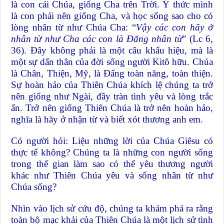
là con cái Chúa, giống Cha trên Trời. Ý thức mình
là con phải nên giống Cha, và học sống sao cho có
lòng nhân từ như Chúa Cha: “
Vậy các con hãy ở
nhân từ như Cha các con là Đấng nhân từ
” (Lc 6,
36). Đây không phải là một câu khẩu hiệu, mà là
một sự dấn thân của đời sống người Kitô hữu. Chúa
là Chân, Thiện, Mỹ, là Đấng toàn năng, toàn thiện.
Sự hoàn hảo của Thiên Chúa khích lệ chúng ta trở
nên giống như Ngài, đầy tràn tình yêu và lòng trắc
ẩn. Trở nên giống Thiên Chúa là trở nên hoàn hảo,
nghĩa là hãy ở nhận từ và biết xót thương anh em.
Có người hỏi: Liệu những lời của Chúa Giêsu có
thực tế không? Chúng ta là những con người sống
trong thế gian làm sao có thể yêu thương người
khác như Thiên Chúa yêu và sống nhân từ như
Chúa sống?
Nhìn vào lịch sử cứu độ, chúng ta khám phá ra rằng
toàn bộ mạc khải của Thiên Chúa là một lịch sử tình