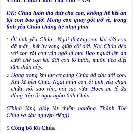
Hát: Chúa Luôn Tha Thứ – V.A
Đ
K: Chúa luôn tha thứ cho con, không hề kết án
tội con bao giờ. Mong con quay gót trở về, trong
tình yêu Chúa chẳng hề nhạt phai.
Ôi tình yêu Chúa , Ngài thương con khi đời con
đã mất , hết hy vọng giữa cõi đời. Khi Chúa đến
với con rồi con vẫn ngỡ là mơ. Bao người lên án
cười chê con khi đời con lỡ bước, muốn tiêu diệt
tấm thân này.
Đang trong khi lúc cơ cùng Chúa đã cứu đời con.
Khi kề bên Chúa Ngài nhìn con ôi tình yêu chan
chứa, nói sao vừa, nói sao vừa. Hoen mi lệ ứa
dâng trào ôi ngọt ngào tình Chúa.
(Thinh lặng giây lát chiêm ngưỡng Thánh Thể
Chúa và cầu nguyện riêng)
Công bố lời Chúa