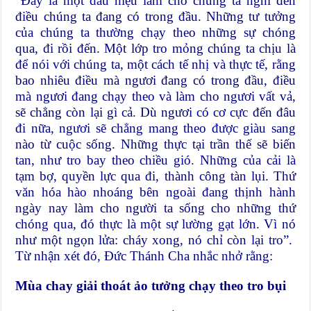
“Ðây là một dấu hiệu làm cho chúng ta nghĩ đến
điều chúng ta đang có trong đầu. Những tư tưởng
của chúng ta thường chạy theo những sự chóng
qua, đi rồi đến. Một lớp tro mỏng chúng ta chịu là
để nói với chúng ta, một cách tế nhị và thực tế, rằng
bao nhiêu điều mà ngươi đang có trong đầu, điều
mà ngươi đang chạy theo và làm cho ngươi vất vả,
sẽ chẳng còn lại gì cả. Dù ngươi có cơ cực đến đâu
đi nữa, ngươi sẽ chẳng mang theo được giàu sang
nào từ cuộc sống. Những thực tại trần thế sẽ biến
tan, như tro bay theo chiều gió. Những của cải là
tạm bợ, quyền lực qua đi, thành công tàn lụi. Thứ
văn hóa hào nhoáng bên ngoài đang thịnh hành
ngày nay làm cho người ta sống cho những thứ
chóng qua, đó thực là một sự lường gạt lớn. Vì nó
như một ngọn lửa: cháy xong, nó chỉ còn lại tro”.
Từ nhận xét đó, Ðức Thánh Cha nhắc nhở rằng:
Mùa chay giải thoát ảo tưởng chạy theo tro bụi