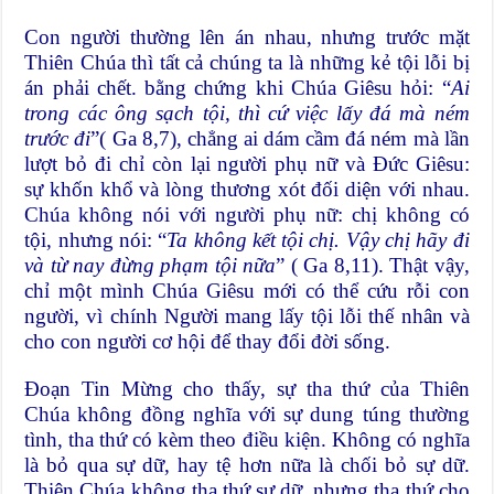
Con người thường lên án nhau, nhưng trước mặt
Thiên Chúa thì tất cả chúng ta là những kẻ tội lỗi bị
án phải chết. bằng chứng khi Chúa Giêsu hỏi: “
Ai
trong các ông sạch tội, thì cứ việc lấy đá mà ném
trước đi
”( Ga 8,7), chẳng ai dám cầm đá ném mà lần
lượt bỏ đi chỉ còn lại người phụ nữ và Ðức Giêsu:
sự khốn khổ và lòng thương xót đối diện với nhau.
Chúa không nói với người phụ nữ: chị không có
tội, nhưng nói: “
Ta không kết tội chị. Vậy chị hãy đi
và từ nay đừng phạm tội nữa
” ( Ga 8,11). Thật vậy,
chỉ một mình Chúa Giêsu mới có thể cứu rỗi con
người, vì chính Người mang lấy tội lỗi thế nhân và
cho con người cơ hội để thay đổi đời sống.
Ðoạn Tin Mừng cho thấy, sự tha thứ của Thiên
Chúa không đồng nghĩa với sự dung túng thường
tình, tha thứ có kèm theo điều kiện. Không có nghĩa
là bỏ qua sự dữ, hay tệ hơn nữa là chối bỏ sự dữ.
Thiên Chúa không tha thứ sự dữ, nhưng tha thứ cho