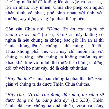
là Đấng nhân từ đã không lên án, vậy cớ sao ta lại
lên án nhau. Tuy nhiên, Chúa cho phép con người
nhận định về nhau, phê bình nhau với tình yêu
thương xây dựng, và giúp nhau thăng tiến.
Còn câu Chúa nói: “
Đừng lên án các người sẽ
không bị lên án
” (Lc 6, 37). Câu này không có
nghĩa là nếu chúng ta không bao giờ lên án ai thì
Chúa không lên án chúng ta dù chúng ta tội lỗi.
Thưa không phải thế. Câu này chỉ muốn nói với
chúng ta rằng, nếu chúng ta không muốn người
khác khắt khe với mình thì trước hết chúng ta đừng
đối xứ với họ như vậy, đó là cách xử từ tâm.
“
Hãy tha thứ
” Chúa bảo chúng ta phải tha thứ. Đơn
giản vì chúng ta đã được Thiên Chúa thứ tha.
“
Hãy cho…Vì các con đong đấu nào, thì cũng sẽ
được đong trả lại bằng đấu ấy
” (Lc 6,38). Thiên
Chúa đã cho chúng ta quá nhiều, vượt xa công