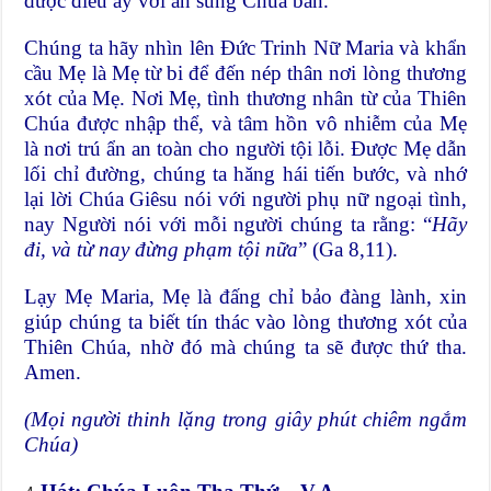
được điều ấy với ân sủng Chúa ban.
Chúng ta hãy nhìn lên Ðức Trinh Nữ Maria và khẩn
cầu Mẹ là Mẹ từ bi để đến nép thân nơi lòng thương
xót của Mẹ. Nơi Mẹ, tình thương nhân từ của Thiên
Chúa được nhập thể, và tâm hồn vô nhiễm của Mẹ
là nơi trú ẩn an toàn cho người tội lỗi. Ðược Mẹ dẫn
lối chỉ đường, chúng ta hăng hái tiến bước, và nhớ
lại lời Chúa Giêsu nói với người phụ nữ ngoại tình,
nay Người nói với mỗi người chúng ta rằng: “
Hãy
đi, và từ nay đừng phạm tội nữa
” (Ga 8,11).
Lạy Mẹ Maria, Mẹ là đấng chỉ bảo đàng lành, xin
giúp chúng ta biết tín thác vào lòng thương xót của
Thiên Chúa, nhờ đó mà chúng ta sẽ được thứ tha.
Amen.
(Mọi người thinh lặng trong giây phút chiêm ngắm
Chúa)