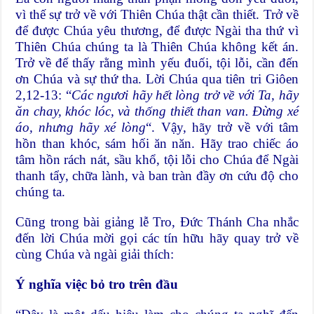
vì thế sự trở về với Thiên Chúa thật cần thiết. Trở về
để được Chúa yêu thương, để được Ngài tha thứ vì
Thiên Chúa chúng ta là Thiên Chúa không kết án.
Trở về để thấy rằng mình yếu đuối, tội lỗi, cần đến
ơn Chúa và sự thứ tha. Lời Chúa qua tiên tri Giôen
2,12-13: “
Các ngươi hãy hết lòng trở về với Ta, hãy
ăn chay, khóc lóc, và thống thiết than van. Đừng xé
áo, nhưng hãy xé lòng
“. Vậy, hãy trở về với tâm
hồn than khóc, sám hối ăn năn. Hãy trao chiếc áo
tâm hồn rách nát, sầu khổ, tội lỗi cho Chúa để Ngài
thanh tẩy, chữa lành, và ban tràn đầy ơn cứu độ cho
chúng ta.
Cũng trong bài giảng lễ Tro, Ðức Thánh Cha nhắc
đến lời Chúa mời gọi các tín hữu hãy quay trở về
cùng Chúa và ngài giải thích:
Ý nghĩa việc bỏ tro trên đầu