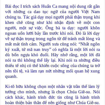
Bài đọc I trích sách Huấn Ca mang nội dung rất gần
với những ca dao tục ngữ của người Việt Nam
chúng ta. Tác giả dạy mọi người phải thận trọng khi
khen chê cũng như khi nhận định về một con
người, một sự việc. Ông bà ta dạy: người khôn
ngoan uốn lưỡi bảy lần trước khi nói. Đó là lời dạy
về sự thận trọng trong ngôn từ để tránh mất lòng và
mất mát tình cảm. Người xưa cũng nói: “Nhất ngôn
ký xuất, tứ mã nan truy” có nghĩa là một lời nói ra
dù bốn ngựa khó đuổi. Hãy nhớ rằng, một lời đã
nói ra thì không thể lấy lại. Khi nói ra những điều
thiếu tế nhị có thể khiến cuộc sống của chúng ta trở
nên tồi tệ, và làm rạn nứt những mối quan hệ xung
quanh.
Ki-tô hữu không chọn một nhân vật trần thế làm lý
tưởng cho mình, nhưng là chọn Chúa Giê-su. Nói
cách khác, hành trình đức tin cũng là hành trình
hoàn thiện bản thân để nên giống như Chúa Giê-su.