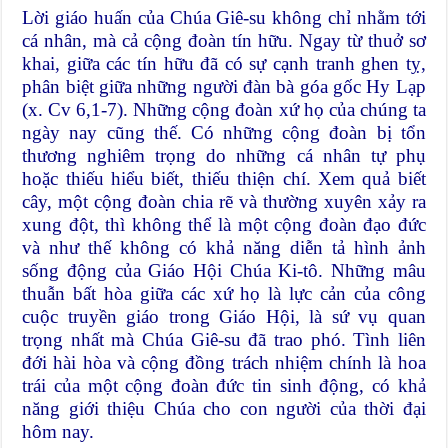
Lời giáo huấn của Chúa Giê-su không chỉ nhằm tới
cá nhân, mà cả cộng đoàn tín hữu. Ngay từ thuở sơ
khai, giữa các tín hữu đã có sự cạnh tranh ghen tỵ,
phân biệt giữa những người đàn bà góa gốc Hy Lạp
(x. Cv 6,1-7). Những cộng đoàn xứ họ của chúng ta
ngày nay cũng thế. Có những cộng đoàn bị tổn
thương nghiêm trọng do những cá nhân tự phụ
hoặc thiếu hiểu biết, thiếu thiện chí. Xem quả biết
cây, một cộng đoàn chia rẽ và thường xuyên xảy ra
xung đột, thì không thể là một cộng đoàn đạo đức
và như thế không có khả năng diễn tả hình ảnh
sống động của Giáo Hội Chúa Ki-tô. Những mâu
thuẫn bất hòa giữa các xứ họ là lực cản của công
cuộc truyền giáo trong Giáo Hội, là sứ vụ quan
trọng nhất mà Chúa Giê-su đã trao phó. Tình liên
đới hài hòa và cộng đồng trách nhiệm chính là hoa
trái của một cộng đoàn đức tin sinh động, có khả
năng giới thiệu Chúa cho con người của thời đại
hôm nay.