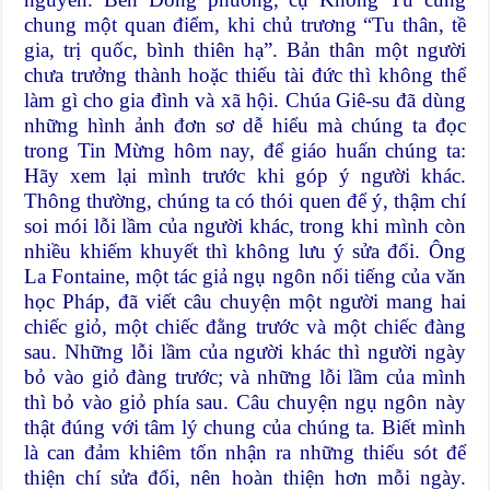
chung một quan điểm, khi chủ trương “Tu thân, tề
gia, trị quốc, bình thiên hạ”. Bản thân một người
chưa trưởng thành hoặc thiếu tài đức thì không thể
làm gì cho gia đình và xã hội. Chúa Giê-su đã dùng
những hình ảnh đơn sơ dễ hiểu mà chúng ta đọc
trong Tin Mừng hôm nay, để giáo huấn chúng ta:
Hãy xem lại mình trước khi góp ý người khác.
Thông thường, chúng ta có thói quen để ý, thậm chí
soi mói lỗi lầm của người khác, trong khi mình còn
nhiều khiếm khuyết thì không lưu ý sửa đổi. Ông
La Fontaine, một tác giả ngụ ngôn nổi tiếng của văn
học Pháp, đã viết câu chuyện một người mang hai
chiếc giỏ, một chiếc đằng trước và một chiếc đàng
sau. Những lỗi lầm của người khác thì người ngày
bỏ vào giỏ đàng trước; và những lỗi lầm của mình
thì bỏ vào giỏ phía sau. Câu chuyện ngụ ngôn này
thật đúng với tâm lý chung của chúng ta. Biết mình
là can đảm khiêm tốn nhận ra những thiếu sót để
thiện chí sửa đổi, nên hoàn thiện hơn mỗi ngày.