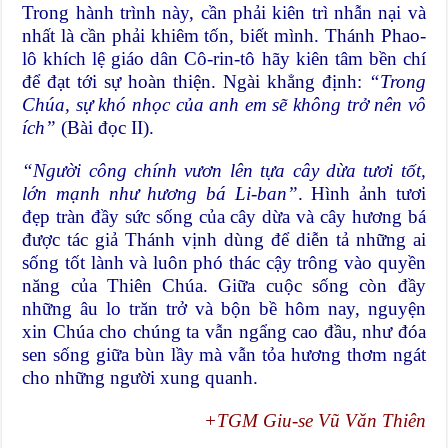
Trong hành trình này, cần phải kiên trì nhẫn nại và
nhất là cần phải khiêm tốn, biết mình. Thánh Phao-
lô khích lệ giáo dân Cô-rin-tô hãy kiên tâm bền chí
để đạt tới sự hoàn thiện. Ngài khẳng định:
“Trong
Chúa, sự khó nhọc của anh em sẽ không trở nên vô
ích”
(Bài đọc II).
“Người công chính vươn lên tựa cây dừa tươi tốt,
lớn mạnh như hương bá Li-ban”
. Hình ảnh tươi
đẹp tràn đầy sức sống của cây dừa và cây hương bá
được tác giả Thánh vịnh dùng để diễn tả những ai
sống tốt lành và luôn phó thác cậy trông vào quyền
năng của Thiên Chúa. Giữa cuộc sống còn đầy
những âu lo trăn trở và bộn bề hôm nay, nguyện
xin Chúa cho chúng ta vẫn ngẩng cao đầu, như đóa
sen sống giữa bùn lầy mà vẫn tỏa hương thơm ngát
cho những người xung quanh.
+TGM Giu-se Vũ Văn Thiên