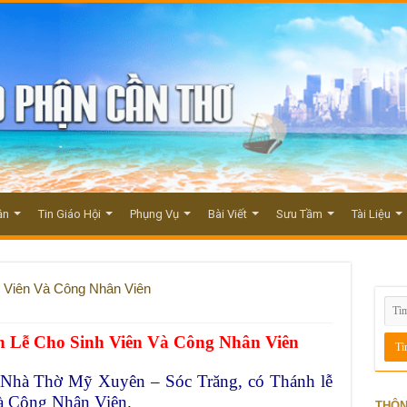
ận
Tin Giáo Hội
Phụng Vụ
Bài Viết
Sưu Tầm
Tài Liệu
 Viên Và Công Nhân Viên
 Lễ Cho Sinh Viên Và Công Nhân Viên
ại Nhà Thờ Mỹ Xuyên – Sóc Trăng, có Thánh
lễ
và Công Nhân Viên.
THÔN