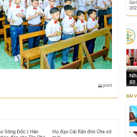
Giờ 
202
Nh
60
print
BÀI V
o Sông Đốc | Hân
Họ đạo Cái Rắn đón Cha sở