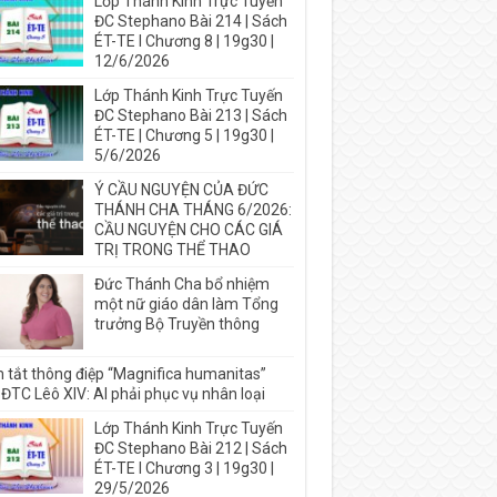
Lớp Thánh Kinh Trực Tuyến
ĐC Stephano Bài 214 | Sách
ÉT-TE I Chương 8 | 19g30 |
12/6/2026
Lớp Thánh Kinh Trực Tuyến
ĐC Stephano Bài 213 | Sách
ÉT-TE | Chương 5 | 19g30 |
5/6/2026
Ý CẦU NGUYỆN CỦA ĐỨC
THÁNH CHA THÁNG 6/2026:
CẦU NGUYỆN CHO CÁC GIÁ
TRỊ TRONG THỂ THAO
Đức Thánh Cha bổ nhiệm
một nữ giáo dân làm Tổng
trưởng Bộ Truyền thông
 tắt thông điệp “Magnifica humanitas”
ĐTC Lêô XIV: AI phải phục vụ nhân loại
Lớp Thánh Kinh Trực Tuyến
ĐC Stephano Bài 212 | Sách
ÉT-TE I Chương 3 | 19g30 |
29/5/2026