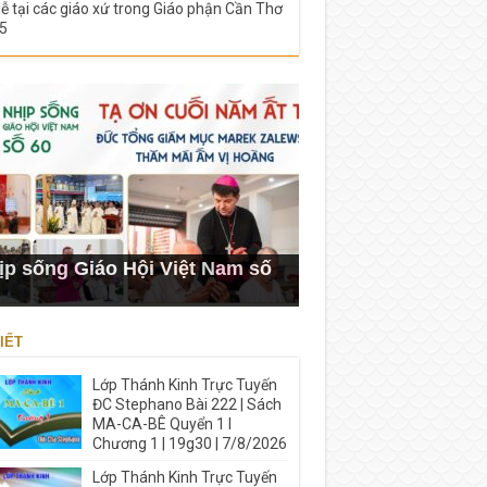
lễ tại các giáo xứ trong Giáo phận Cần Thơ
5
ịp sống Giáo Hội Việt Nam số
IẾT
Lớp Thánh Kinh Trực Tuyến
ĐC Stephano Bài 222 | Sách
MA-CA-BÊ Quyển 1 I
Chương 1 | 19g30 | 7/8/2026
Lớp Thánh Kinh Trực Tuyến