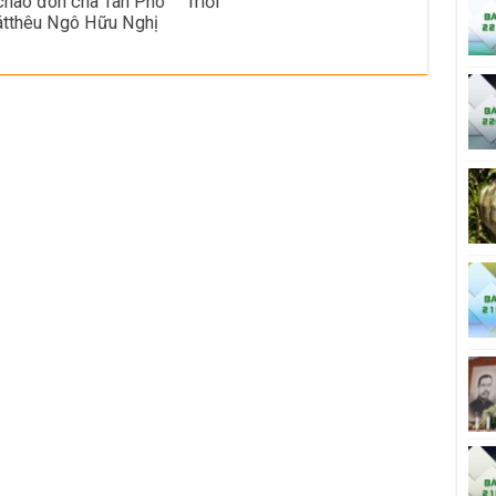
chào đón cha Tân Phó
mới
tthêu Ngô Hữu Nghị