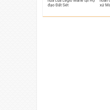
hứa của Legio Marie tại Họ
hoan 
đạo Đất Sét
xứ Má