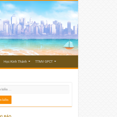
Học Kinh Thánh
TTMV GPCT
G BÁO