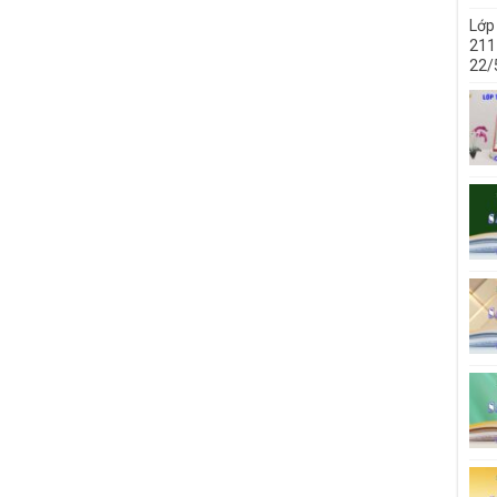
Lớp
211 
22/