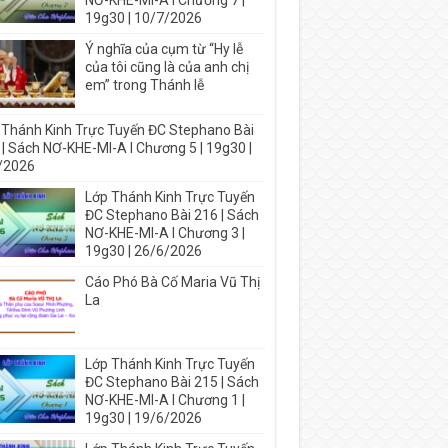
NƠ-KHE-MI-A I Chương 7 |
19g30 | 10/7/2026
Ý nghĩa của cụm từ “Hy lễ
của tôi cũng là của anh chị
em” trong Thánh lễ
 Thánh Kinh Trực Tuyến ĐC Stephano Bài
 | Sách NƠ-KHE-MI-A I Chương 5 | 19g30 |
/2026
Lớp Thánh Kinh Trực Tuyến
ĐC Stephano Bài 216 | Sách
NƠ-KHE-MI-A I Chương 3 |
19g30 | 26/6/2026
Cáo Phó Bà Cố Maria Vũ Thị
La
Lớp Thánh Kinh Trực Tuyến
ĐC Stephano Bài 215 | Sách
NƠ-KHE-MI-A I Chương 1 |
19g30 | 19/6/2026