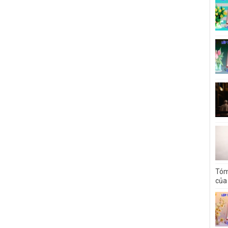
Tóm
của 