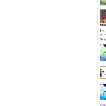
Lớp
217
3/7