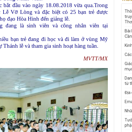
c bắt đầu vào ngày 18.08.2018 vừa qua.
Trong
 Lễ Vỡ Lòng và đặc biệt có 25 bạn trẻ
được
Thô
tru
ọ đạo Hòa Hinh đến giảng lễ.
Thơ
 đang là sinh viên và công nhân viên tại
Bài
Cần
hiều bạn trẻ đang đi học và đi làm ở
vùng Mỹ
 Thánh lễ và tham gia sinh hoạt
hàng tuần.
Kin
Các
MVTT/MX
Giá
mục
Dan
từ 
Địa
Ema
Nhữn
Tưở
phậ