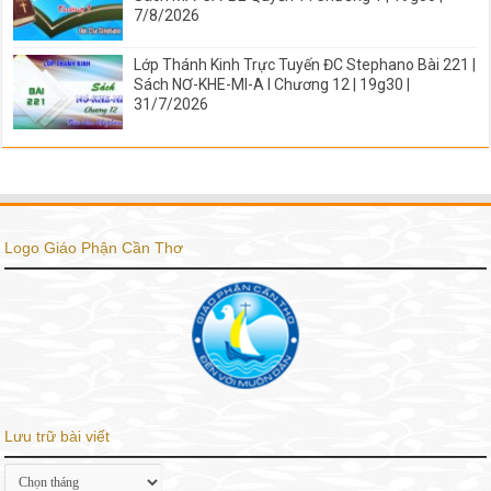
7/8/2026
Lớp Thánh Kinh Trực Tuyến ĐC Stephano Bài 221 |
Sách NƠ-KHE-MI-A I Chương 12 | 19g30 |
31/7/2026
Logo Giáo Phận Cần Thơ
Lưu trữ bài viết
Lưu
trữ