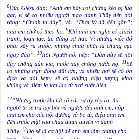
8
Đức Giêsu đáp: “Anh em hãy coi chừng kẻo bị lừa
gạt, vì sẽ có nhiều người mạo danh Thầy đến nói
rằng: “Chính ta đây”, và: “Thời kỳ đã đến gần”;
9
anh em chớ có theo họ.
Khi anh em nghe có chiến
tranh, loạn lạc, thì đừng sợ hãi. Vì những việc đó
phải xảy ra trước, nhưng chưa phải là chung cục
10
ngay đâu”.
Rồi Người nói tiếp: “Dân này sẽ nổi
11
dậy chống dân kia, nước này chống nước nọ.
Sẽ
có những trận động đất lớn, và nhiều nơi sẽ có ôn
dịch và đói kém; sẽ có những hiện tượng kinh
khủng và điềm lạ lớn lao từ trời xuất hiện.
12
“Nhưng trước khi tất cả các sự ấy xảy ra, thì
người ta sẽ tra tay bắt và ngược đãi anh em, nộp
anh em cho các hội đường và bỏ tù, điệu anh em
đến trước mặt vua chúa quan quyền vì danh
13
Thầy.
Đó sẽ là cơ hội để anh em làm chứng cho
14