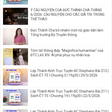
Ý CẦU NGUYỆN CỦA ĐỨC THÁNH CHA THÁNG
6/2026: CẦU NGUYỆN CHO CÁC GIÁ TRỊ TRONG
THỂ THAO
Đức Thánh Cha bổ nhiệm một nữ giáo dân làm
Tổng trưởng Bộ Truyền thông
Tóm tắt thông điệp “Magnifica humanitas” của
ĐTC Lêô XIV: AI phải phục vụ nhân loại
Lớp Thánh Kinh Trực Tuyến ĐC Stephano Bài 212 |
Sách ÉT-TE I Chương 3 | 19g30 | 29/5/2026
Lớp Thánh Kinh Trực Tuyến ĐC Stephano Bài 211 |
Sách ÉT-TE I Chương 1tt | 19g30 | 22/5/2026
Lớp Thánh Kinh Trực Tuyến ĐC Stephano Bài 210 |