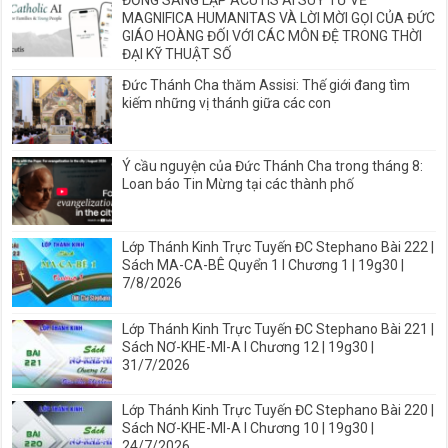
ĐỒNG SÁNG LẬP ACUTIS AI SUY TƯ VỀ
MAGNIFICA HUMANITAS VÀ LỜI MỜI GỌI CỦA ĐỨC
GIÁO HOÀNG ĐỐI VỚI CÁC MÔN ĐỆ TRONG THỜI
ĐẠI KỸ THUẬT SỐ
Đức Thánh Cha thăm Assisi: Thế giới đang tìm
kiếm những vị thánh giữa các con
Ý cầu nguyện của Đức Thánh Cha trong tháng 8:
Loan báo Tin Mừng tại các thành phố
Lớp Thánh Kinh Trực Tuyến ĐC Stephano Bài 222 |
Sách MA-CA-BÊ Quyển 1 I Chương 1 | 19g30 |
7/8/2026
Lớp Thánh Kinh Trực Tuyến ĐC Stephano Bài 221 |
Sách NƠ-KHE-MI-A I Chương 12 | 19g30 |
31/7/2026
Lớp Thánh Kinh Trực Tuyến ĐC Stephano Bài 220 |
Sách NƠ-KHE-MI-A I Chương 10 | 19g30 |
24/7/2026