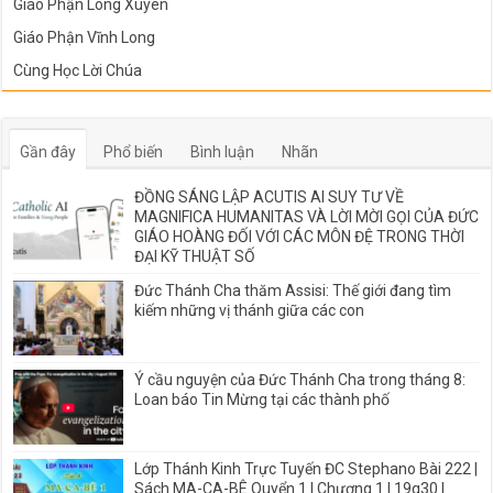
Giáo Phận Long Xuyên
Giáo Phận Vĩnh Long
Cùng Học Lời Chúa
Gần đây
Phổ biến
Bình luận
Nhãn
ĐỒNG SÁNG LẬP ACUTIS AI SUY TƯ VỀ
MAGNIFICA HUMANITAS VÀ LỜI MỜI GỌI CỦA ĐỨC
GIÁO HOÀNG ĐỐI VỚI CÁC MÔN ĐỆ TRONG THỜI
ĐẠI KỸ THUẬT SỐ
Đức Thánh Cha thăm Assisi: Thế giới đang tìm
kiếm những vị thánh giữa các con
Ý cầu nguyện của Đức Thánh Cha trong tháng 8:
Loan báo Tin Mừng tại các thành phố
Lớp Thánh Kinh Trực Tuyến ĐC Stephano Bài 222 |
Sách MA-CA-BÊ Quyển 1 I Chương 1 | 19g30 |