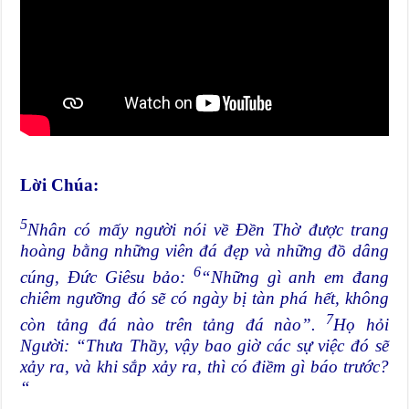
Lời Chúa:
5
Nhân có mấy người nói về Đền Thờ được trang
hoàng bằng những viên đá đẹp và những đồ dâng
6
cúng, Đức Giêsu bảo:
“Những gì anh em đang
chiêm ngưỡng đó sẽ có ngày bị tàn phá hết, không
7
còn tảng đá nào trên tảng đá nào”.
Họ hỏi
Người: “Thưa Thầy, vậy bao giờ các sự việc đó sẽ
xảy ra, và khi sắp xảy ra, thì có điềm gì báo trước?
“