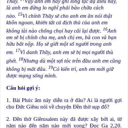
Thầy.
Vậy anh em hãy ghi lòng tạc dạ điều này,
là anh em đừng lo nghĩ phải bào chữa cách
15
nào.
Vì chính Thầy sẽ cho anh em ăn nói thật
khôn ngoan, khiến tất cả địch thủ của anh em
16
không tài nào chống chọi hay cãi lại được.
Anh
em sẽ bị chính cha mẹ, anh chị em, bà con và bạn
hữu bắt nộp. Họ sẽ giết một số người trong anh
17
em.
Vì danh Thầy, anh em sẽ bị mọi người thù
18
ghét.
Nhưng dù một sợi tóc trên đầu anh em cũng
19
không bị mất đâu.
Có kiên trì, anh em mới giữ
được mạng sống mình.
Câu hỏi gợi ý:
1. Bài Phúc âm này diễn ra ở đâu? Ai là người gợi
cho Đức Giêsu nói về chuyện Đền thờ sụp đổ?
2. Đền thờ Giêrusalem này đã được xây bởi ai, từ
năm nào đến năm nào mới xong? Đọc Ga 2,20.