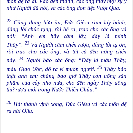
môn đệ ra đi. Vào đến thành, các ông thấy mọi sự y
như Người đã nói, và các ông dọn tiệc Vượt Qua.
22
Cũng đang bữa ăn, Đức Giêsu cầm lấy bánh,
dâng lời chúc tụng, rồi bẻ ra, trao cho các ông và
nói: “Anh em hãy cầm lấy, đây là mình
23
Thầy”.
Và Người cầm chén rượu, dâng lời tạ ơn,
rồi trao cho các ông, và tất cả đều uống chén
24
này.
Người bảo các ông: “Đây là máu Thầy,
25
máu Giao Ước, đổ ra vì muôn người.
Thầy bảo
thật anh em: chẳng bao giờ Thầy còn uống sản
phẩm của cây nho nữa, cho đến ngày Thầy uống
thứ rượu mới trong Nước Thiên Chúa.”
26
Hát thánh vịnh xong, Đức Giêsu và các môn đệ
ra núi Ôliu.