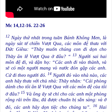
Mc 14,12-16. 22-26
12
Ngày thứ nhất trong tuần Bánh Không Men, là
ngày sát tế chiên Vượt Qua, các môn đệ thưa với
Đức Giêsu: “Thầy muốn chúng con đi dọn cho
13
Thầy ăn lễ Vượt Qua ở đâu? “
Người sai hai
môn đệ đi, và dặn họ: “Các anh đi vào thành, và
sẽ có một người mang vò nước đón gặp các anh.
14
Cứ đi theo người đó.
Người đó vào nhà nào, các
anh hãy thưa với chủ nhà: Thầy nhắn: “Cái phòng
dành cho tôi ăn lễ Vượt Qua với các môn đệ của tôi
15
ở đâu?
Và ông ấy sẽ chỉ cho các anh một phòng
rộng rãi trên lầu, đã được chuẩn bị sẵn sàng: và ở
16
đó, các anh hãy dọn tiệc cho chúng ta”.
Hai