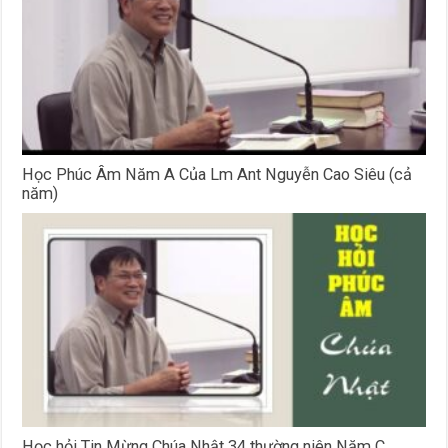
Học Phúc Âm Năm A Của Lm Ant Nguyễn Cao Siêu (cả
năm)
Học hỏi Tin Mừng Chúa Nhật 34 thường niên Năm C