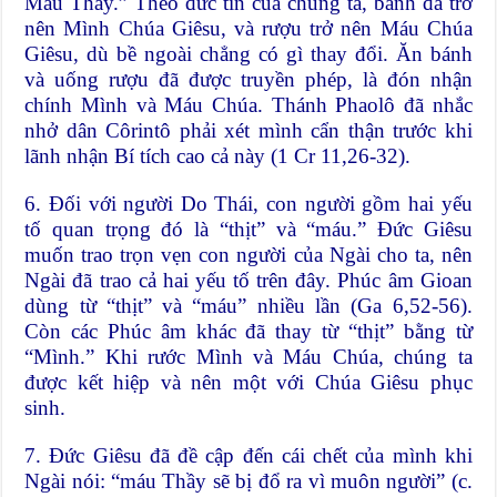
Máu Thầy.” Theo đức tin của chúng ta, bánh đã trở
nên Mình Chúa Giêsu, và rượu trở nên Máu Chúa
Giêsu, dù bề ngoài chẳng có gì thay đổi. Ăn bánh
và uống rượu đã được truyền phép, là đón nhận
chính Mình và Máu Chúa. Thánh Phaolô đã nhắc
nhở dân Côrintô phải xét mình cẩn thận trước khi
lãnh nhận Bí tích cao cả này (1 Cr 11,26-32).
6. Đối với người Do Thái, con người gồm hai yếu
tố quan trọng đó là “thịt” và “máu.” Đức Giêsu
muốn trao trọn vẹn con người của Ngài cho ta, nên
Ngài đã trao cả hai yếu tố trên đây. Phúc âm Gioan
dùng từ “thịt” và “máu” nhiều lần (Ga 6,52-56).
Còn các Phúc âm khác đã thay từ “thịt” bằng từ
“Mình.” Khi rước Mình và Máu Chúa, chúng ta
được kết hiệp và nên một với Chúa Giêsu phục
sinh.
7. Đức Giêsu đã đề cập đến cái chết của mình khi
Ngài nói: “máu Thầy sẽ bị đổ ra vì muôn người” (c.