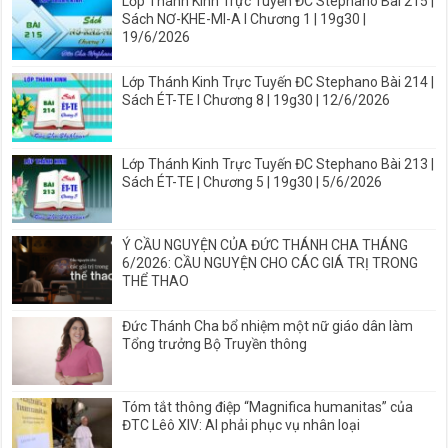
Lớp Thánh Kinh Trực Tuyến ĐC Stephano Bài 215 |
Sách NƠ-KHE-MI-A I Chương 1 | 19g30 |
19/6/2026
Lớp Thánh Kinh Trực Tuyến ĐC Stephano Bài 214 |
Sách ÉT-TE I Chương 8 | 19g30 | 12/6/2026
Lớp Thánh Kinh Trực Tuyến ĐC Stephano Bài 213 |
Sách ÉT-TE | Chương 5 | 19g30 | 5/6/2026
Ý CẦU NGUYỆN CỦA ĐỨC THÁNH CHA THÁNG
6/2026: CẦU NGUYỆN CHO CÁC GIÁ TRỊ TRONG
THỂ THAO
Đức Thánh Cha bổ nhiệm một nữ giáo dân làm
Tổng trưởng Bộ Truyền thông
Tóm tắt thông điệp “Magnifica humanitas” của
ĐTC Lêô XIV: AI phải phục vụ nhân loại