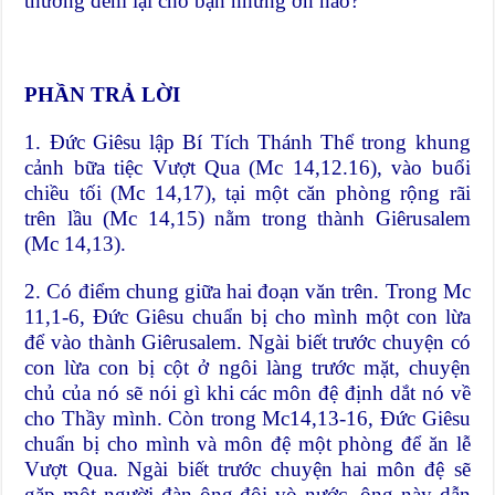
thường đem lại cho bạn những ơn nào?
PHẦN TRẢ LỜI
1. Đức Giêsu lập Bí Tích Thánh Thể trong khung
cảnh bữa tiệc Vượt Qua (Mc 14,12.16), vào buổi
chiều tối (Mc 14,17), tại một căn phòng rộng rãi
trên lầu (Mc 14,15) nằm trong thành Giêrusalem
(Mc 14,13).
2. Có điểm chung giữa hai đoạn văn trên. Trong Mc
11,1-6, Đức Giêsu chuẩn bị cho mình một con lừa
để vào thành Giêrusalem. Ngài biết trước chuyện có
con lừa con bị cột ở ngôi làng trước mặt, chuyện
chủ của nó sẽ nói gì khi các môn đệ định dắt nó về
cho Thầy mình. Còn trong Mc14,13-16, Đức Giêsu
chuẩn bị cho mình và môn đệ một phòng để ăn lễ
Vượt Qua. Ngài biết trước chuyện hai môn đệ sẽ
gặp một người đàn ông đội vò nước, ông này dẫn