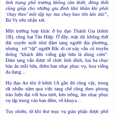
tình trạng phô trương không cần thiết, đồng thời
cũng giúp cho những gia đình khó khăn khi phải
‘chạy theo’ một tập tục ma chay hao tổn kéo dài”
,
Bà Vy nêu nhận xét.
Một trường hợp khác ở họ đạo Thánh Gia (kênh
1B), cũng hạt Tân Hiệp. Ở đây, mặc dù không thết
đãi xuyên suốt như đám tang người địa phương,
nhưng xứ “rặt” người Bắc di cư này vẫn có truyền
thống “khách đến viếng gặp bữa là dùng cơm”.
Đám tang vẫn được tổ chức linh đình, hai ba chục
bàn ăn mỗi bữa, thêm ban nhạc phục vụ, hoa viếng
đa dạng…
Họ đạo An tôn ở kênh 1A gần đó cũng vậy, trong
rất nhiều năm qua việc tang chế cũng theo phong
trào hiện đại với hoa tươi, kèn trống, âm nhạc phục
vụ tập trung vào ban đêm, về khuya…
Tuy nhiên, từ khi thư mục vụ giáo phận được phổ