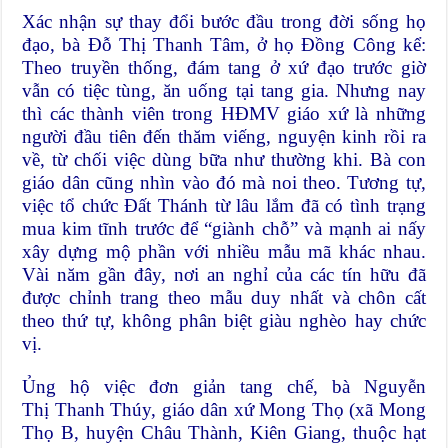
Xác nhận sự thay đổi bước đầu trong đời sống họ
đạo, bà Đỗ Thị Thanh Tâm, ở họ Đồng Công kể:
Theo truyền thống, đám tang ở xứ đạo trước giờ
vẫn có tiệc tùng, ăn uống tại tang gia. Nhưng nay
thì các thành viên trong HĐMV giáo xứ là những
người đầu tiên đến thăm viếng, nguyện kinh rồi ra
về, từ chối việc dùng bữa như thường khi. Bà con
giáo dân cũng nhìn vào đó mà noi theo. Tương tự,
việc tổ chức Đất Thánh từ lâu lắm đã có tình trạng
mua kim tĩnh trước để “giành chỗ” và mạnh ai nấy
xây dựng mộ phần với nhiều mẫu mã khác nhau.
Vài năm gần đây, nơi an nghỉ của các tín hữu đã
được chỉnh trang theo mẫu duy nhất và chôn cất
theo thứ tự, không phân biệt giàu nghèo hay chức
vị.
Ủng hộ việc đơn giản tang chế, bà Nguyễn
Thị Thanh Thúy, giáo dân xứ Mong Thọ (xã Mong
Thọ B, huyện Châu Thành, Kiên Giang, thuộc hạt