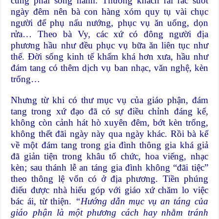
cũng phải song hành. Thường khách rải rác suốt
ngày đêm nên bà con hàng xóm quy tụ vài chục
người để phụ nấu nướng, phục vụ ăn uống, dọn
rửa… Theo bà Vy, các xứ có đông người địa
phương hầu như đều phục vụ bữa ăn liên tục như
thế. Đời sống kinh tế khấm khá hơn xưa, hầu như
đám tang có thêm dịch vụ ban nhạc, văn nghệ, kèn
trống…
Nhưng từ khi có thư mục vụ của giáo phận, đám
tang trong xứ đạo đã có sự điều chỉnh đáng kể,
không còn cảnh hát hò xuyên đêm, bớt kèn trống,
không thết đãi ngày này qua ngày khác. Rồi bà kể
về một đám tang trong gia đình thông gia khá giả
đã giản tiện trong khâu tổ chức, hoa viếng, nhạc
kèn; sau thánh lễ an táng gia đình không “đãi tiệc”
theo thông lệ vốn có ở địa phương. Tiền phúng
điếu được nhà hiếu góp với giáo xứ chăm lo việc
bác ái, từ thiện.
“Hướng dẫn mục vụ an táng của
giáo phận là một phương cách hay nhằm tránh