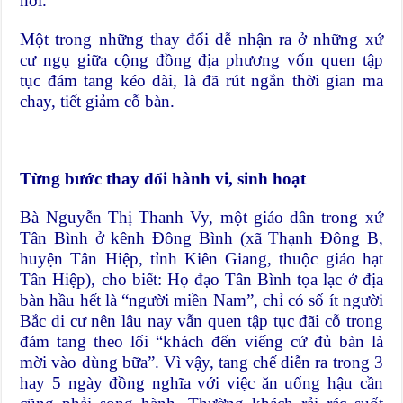
nơi.
Một trong những thay đổi dễ nhận ra ở những xứ
cư ngụ giữa cộng đồng địa phương vốn quen tập
tục đám tang kéo dài, là đã rút ngắn thời gian ma
chay, tiết giảm cỗ bàn.
Từng bước thay đổi hành vi, sinh hoạt
Bà Nguyễn Thị Thanh Vy, một giáo dân trong xứ
Tân Bình ở kênh Đông Bình (xã Thạnh Đông B,
huyện Tân Hiệp, tỉnh Kiên Giang, thuộc giáo hạt
Tân Hiệp), cho biết: Họ đạo Tân Bình tọa lạc ở địa
bàn hầu hết là “người miền Nam”, chỉ có số ít người
Bắc di cư nên lâu nay vẫn quen tập tục đãi cỗ trong
đám tang theo lối “khách đến viếng cứ đủ bàn là
mời vào dùng bữa”. Vì vậy, tang chế diễn ra trong 3
hay 5 ngày đồng nghĩa với việc ăn uống hậu cần