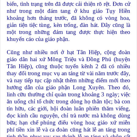
biến, tình trạng trên đã được cải thiện rõ rệt. Đơn cử
như trong một đám tang ở khu giáo Tụy Hiền
khoảng hơn tháng trước, đã không có vòng hoa,
giản tiện tiệc tùng, kèn trống, đàn hát. Đây cũng là
một trong những đám tang được thực hiện theo
khuyến cáo của giáo phận.
Cũng như nhiều nơi ở hạt Tân Hiệp, cộng đoàn
giáo dân hai xứ Mông Triệu và Đồng Phú (huyện
Tân Hiệp), cũng thuộc tuyến kênh 2 đã có nhiều
thay đổi trong mục vụ an táng từ vài năm trước đây,
và nay tiếp tục cập nhật thêm những điểm mới theo
hướng dẫn của giáo phận Long Xuyên. Theo đó,
linh cữu thường chỉ quàn trong khoảng 3 ngày; việc
ăn uống chỉ tổ chức trong dòng họ thân tộc; bà con
tín hữu, các giới, hội đoàn luân phiên thăm viếng,
đọc kinh cầu nguyện, chỉ trà nước mà không dùng
bữa; hạn chế phúng điếu vòng hoa; giáo xứ miễn
phí tiền xin lễ và ca đoàn cũng hát lễ an táng trong
tinh thần phục vụ; sau thánh lễ an táng và chôn cất