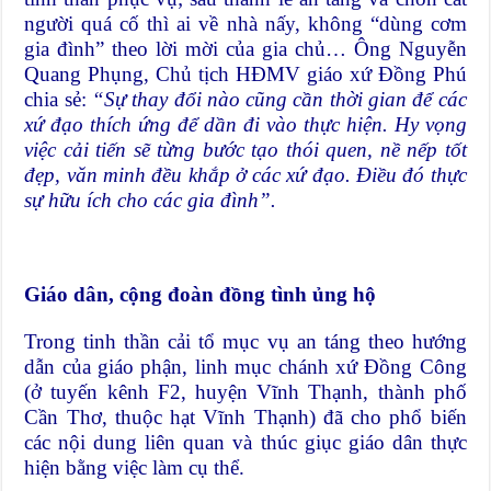
người quá cố thì ai về nhà nấy, không “dùng cơm
gia đình” theo lời mời của gia chủ… Ông Nguyễn
Quang Phụng, Chủ tịch HĐMV giáo xứ Đồng Phú
chia sẻ:
“Sự thay đổi nào cũng cần thời gian để các
xứ đạo thích ứng để dần đi vào thực hiện. Hy vọng
việc cải tiến sẽ từng bước tạo thói quen, nề nếp tốt
đẹp, văn minh đều khắp ở các xứ đạo. Điều đó thực
sự hữu ích cho các gia đình”.
Giáo dân, cộng đoàn đồng tình ủng hộ
Trong tinh thần cải tổ mục vụ an táng theo hướng
dẫn của giáo phận, linh mục chánh xứ Đồng Công
(ở tuyến kênh F2, huyện Vĩnh Thạnh, thành phố
Cần Thơ, thuộc hạt Vĩnh Thạnh) đã cho phổ biến
các nội dung liên quan và thúc giục giáo dân thực
hiện bằng việc làm cụ thể.