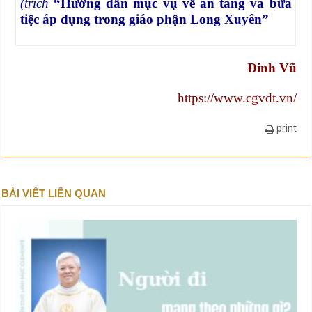
(trích
“Hướng dẫn mục vụ về an táng và bữa
tiệc áp dụng trong giáo phận Long Xuyên”
Đinh Vũ
https://www.cgvdt.vn/
print
BÀI VIẾT LIÊN QUAN