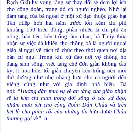
Rạch Giá) hy vọng rằng sự thay đổi sẽ đem lợi ích
cho cộng đoàn, trong đó có người nghèo. Nhớ lại
đám tang của bà ngoại ở một xứ đạo thuộc giáo hạt
Tân Hiệp hơn hai năm trước tốn kém chi phí
khoảng 150 triệu đồng, phần nhiều là chi phí ăn
uống, bàn tiệc, kèn trống, âm nhạc, bà Thúy thừa
nhận sự việc đã khiến cho chồng bà là người ngoại
giáo ái ngại về cách tổ chức theo thói quen nơi địa
bàn cư ngụ. Trong khi xứ đạo nơi vợ chồng họ
đang sinh sống, việc tang chế đơn giản không cầu
kỳ, ít hoa hòe, tối giản chuyện kèn trống nên mọi
thứ dường như nhẹ nhàng hơn cho cả người đến
viếng cũng như với gia đình nhà hiếu. Bà
nói:
“Hướng dẫn mục vụ về an táng của giáo phận
sẽ là kim chỉ nam trong đời sống ở các xứ đạo,
nhằm mưu ích cho cộng đoàn Dân Chúa và trên
hết là cho phần rỗi của những tín hữu được Chúa
thương gọi về”
. n