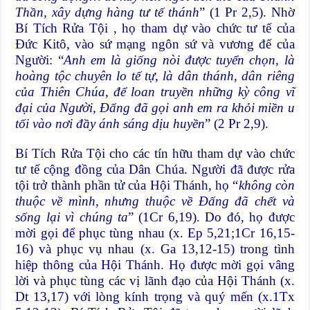
Thần, xây dựng hàng tư tế thánh
” (1 Pr 2,5). Nhờ
Bí Tích Rửa Tội , họ tham dự vào chức tư tế của
Đức Kitô, vào sứ mạng ngôn sứ và vương đế của
Người: “
Anh em là giống nòi được tuyển chọn, là
hoàng tộc chuyên lo tế tự, là dân thánh, dân riêng
của Thiên Chúa, để loan truyền những kỳ công vĩ
đại của Người, Đấng đã gọi anh em ra khỏi miền u
tối vào nơi đầy ánh sáng dịu huyền
” (2 Pr 2,9).
Bí Tích Rửa Tội cho các tín hữu tham dự vào chức
tư tế cộng đồng của Dân Chúa. Người đã được rửa
tội trở thành phần tử của Hội Thánh, họ “
không còn
thuộc về mình, nhưng thuộc về Đấng đã chết và
sống lại vì chúng ta
” (1Cr 6,19). Do đó, họ được
mời gọi để phục tùng nhau (x. Ep 5,21;1Cr 16,15-
16) và phục vụ nhau (x. Ga 13,12-15) trong tình
hiệp thông của Hội Thánh. Họ được mời gọi vâng
lời và phục tùng các vị lãnh đạo của Hội Thánh (x.
Dt 13,17) với lòng kính trọng và quý mến (x.1Tx