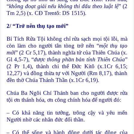
“
không đoạt giải nếu không thi đấu theo luật lệ
” (2
Tm 2,5) (x. CĐ Trentô: DS 1515).
2/ “Trở nên thụ tạo mới”
Bí Tích Rửa Tội không chỉ rửa sạch mọi tội lỗi, mà
còn làm cho người tân tòng trở nên “
một thụ tạo
mới
” (2 Cr 5,17), thành nghĩa tử của Thiên Chúa (x.
Gl 4,5-7), “
được thông phần bản tính Thiên Chúa
”
(2 Pr 1,4), thành chi thể Đức Kitô (x.1Cr 6,15;
12,27) và đồng thừa tự với Người (Rm 8,17), thành
đền thờ Chúa Thánh Thần (x.1Cr 6,19).
Chúa Ba Ngôi Chí Thánh ban cho người được rửa
tội ơn thánh hóa, ơn công chính hóa để người đó:
– Có khả năng tin tưởng, trông cậy và yêu mến
Người nhờ các nhân đức đối thần.
– Có thể sống và hành động dưới tác động của