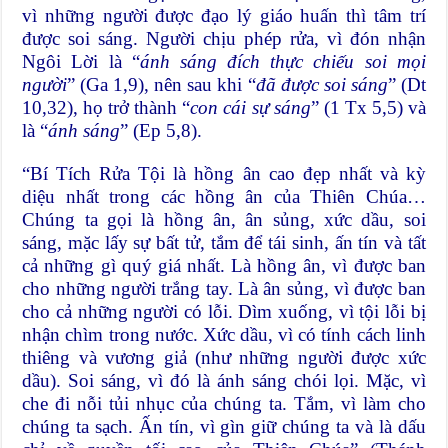
vì những người được đạo lý giáo huấn thì tâm trí
được soi sáng. Người chịu phép rửa, vì đón nhận
Ngôi Lời là “
ánh sáng đích thực chiếu soi mọi
người
” (Ga 1,9), nên sau khi “
đã được soi sáng
” (Dt
10,32), họ trở thành “
con cái sự sáng
” (1 Tx 5,5) và
là “
ánh sáng
” (Ep 5,8).
“Bí Tích Rửa Tội là hồng ân cao đẹp nhất và kỳ
diệu nhất trong các hồng ân của Thiên Chúa…
Chúng ta gọi là hồng ân, ân sủng, xức dầu, soi
sáng, mặc lấy sự bất tử, tắm để tái sinh, ấn tín và tất
cả những gì quý giá nhất. Là hồng ân, vì được ban
cho những người trắng tay. Là ân sủng, vì được ban
cho cả những người có lỗi. Dìm xuống, vì tội lỗi bị
nhận chìm trong nước. Xức dầu, vì có tính cách linh
thiêng và vương giả (như những người được xức
dầu). Soi sáng, vì đó là ánh sáng chói lọi. Mặc, vì
che đi nỗi tủi nhục của chúng ta. Tắm, vì làm cho
chúng ta sạch. Ấn tín, vì gìn giữ chúng ta và là dấu