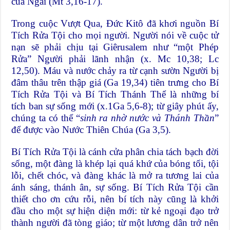
của Ngài (Mt 3,16-17).
Trong cuộc Vượt Qua, Đức Kitô đã khơi nguồn Bí
Tích Rửa Tội cho mọi người. Người nói về cuộc tử
nạn sẽ phải chịu tại Giêrusalem như “một Phép
Rửa” Người phải lãnh nhận (x. Mc 10,38; Lc
12,50). Máu và nước chảy ra từ cạnh sườn Người bị
đâm thâu trên thập giá (Ga 19,34) tiên trưng cho Bí
Tích Rửa Tội và Bí Tích Thánh Thể là những bí
tích ban sự sống mới (x.1Ga 5,6-8); từ giây phút ấy,
chúng ta có thể “
sinh ra nhờ nước và Thánh Thần
”
để được vào Nước Thiên Chúa (Ga 3,5).
Bí Tích Rửa Tội là cánh cửa phân chia tách bạch đời
sống, một đàng là khép lại quá khứ của bóng tối, tội
lỗi, chết chóc, và đàng khác là mở ra tương lai của
ánh sáng, thánh ân, sự sống. Bí Tích Rửa Tội cần
thiết cho ơn cứu rỗi, nên bí tích này cũng là khởi
đầu cho một sự hiện diện mới: từ kẻ ngoại đạo trở
thành người đã tòng giáo; từ một lương dân trở nên