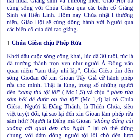
hai mùa: Giáng sinh và Thường niên. Giáo Hội đã
cùng sống với Chúa Giêsu qua các biến cố Giáng
Sinh và Hiển Linh. Hôm nay Chúa nhật I thường
niên, Giáo Hội sẽ cùng đồng hành với Người qua
các biến cố của đời rao giảng.
Chúa Giêsu chịu Phép Rửa
Khởi đầu cuộc sống công khai, lúc đã 30 tuổi, tức là
đã trưởng thành trọn vẹn như người Á Đông vẫn
quan niệm “tam thập nhi lập”, Chúa Giêsu tìm đến
sông Giođan để xin Gioan Tẩy Giả cử hành phép
rửa cho mình. Thật lạ lùng, trong số những người
đến “
xưng thú tội lỗi
” ( Mc 1,5) và chịu “
phép rửa
sám hối để đước ơn tha tội
” (Mc 1,4) lại có Chúa
Giêsu. Người là Đấng Thánh, là Thiên Chúa, siêu
việt tuyệt đối, tại sao lại đến xin Gioan làm phép rửa
sám hối? Người là Đấng mà Gioan “
không đáng cúi
xuống cởi quai dép cho Ngài
” lại có thể đứng
chung với đám đông người tội lỗi chờ đến lượt