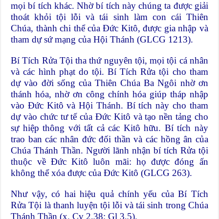
mọi bí tích khác. Nhờ bí tích này chúng ta được giải
thoát khỏi tội lỗi và tái sinh làm con cái Thiên
Chúa, thành chi thể của Đức Kitô, được gia nhập và
tham dự sứ mạng của Hội Thánh (GLCG 1213).
Bí Tích Rửa Tội tha thứ nguyên tội, mọi tội cá nhân
và các hình phạt do tội. Bí Tích Rửa tội cho tham
dự vào đời sống của Thiên Chúa Ba Ngôi nhờ ơn
thánh hóa, nhờ ơn công chính hóa giúp tháp nhập
vào Đức Kitô và Hội Thánh. Bí tích này cho tham
dự vào chức tư tế của Đức Kitô và tạo nền tảng cho
sự hiệp thông với tất cả các Kitô hữu. Bí tích này
trao ban các nhân đức đối thần và các hồng ân của
Chúa Thánh Thần. Người lãnh nhận bí tích Rửa tội
thuộc về Đức Kitô luôn mãi: họ được đóng ấn
không thể xóa được của Đức Kitô (GLCG 263).
Như vậy, có hai hiệu quả chính yếu của Bí Tích
Rửa Tội là thanh luyện tội lỗi và tái sinh trong Chúa
Thánh Thần (x. Cv 2,38; Gl 3,5).