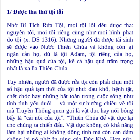
1/ Được tha thứ tội lỗi
Nhờ Bí Tích Rửa Tội, mọi tội lỗi đều được tha:
nguyên tội, mọi tội riêng cũng như mọi hình phạt
do tội (x. DS 1316). Những người đã được tái sinh
sẽ được vào Nước Thiên Chúa và không còn gì
ngăn cản họ, dù là tội Ađam, tội riêng của họ,
những hậu quả của tội, kể cả hậu quả trầm trọng
nhất là xa lìa Thiên Chúa.
Tuy nhiên, người đã được rửa tội còn phải chịu một
số hậu quả tạm thời của tội như: đau khổ, bệnh tật,
chết chóc hay những bất toàn trong cuộc sống như
tính tình yếu đuối… và một sự hướng chiều về tội
mà Truyền Thống quen gọi là vật dục hay nói bóng
bẩy là “cái nôi của tội”. “Thiên Chúa để vật dục lại
cho chúng ta chiến đấu. Vật dục không có khả năng
làm hại những ai không đồng tình mà còn can đảm
chống lại nó nhờ ân sủng của Đức Kitô. Hơn nữa,