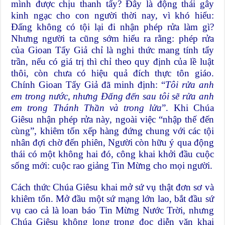
mình được chịu thanh tẩy? Đây là động thái gây
kinh ngạc cho con người thời nay, vì khó hiểu:
Đấng không có tội lại đi nhận phép rửa làm gì?
Nhưng người ta cũng sớm hiểu ra rằng: phép rửa
của Gioan Tẩy Giả chỉ là nghi thức mang tính tẩy
trần, nếu có giá trị thì chỉ theo quy định của lề luật
thôi, còn chưa có hiệu quả đích thực tôn giáo.
Chính Gioan Tẩy Giả đã minh định: “
Tôi rửa anh
em trong nước, nhưng Đấng đến sau tôi sẽ rửa anh
em trong Thánh Thần và trong lửa
”. Khi Chúa
Giêsu nhận phép rửa này, ngoài việc “nhập thế đến
cùng”, khiêm tốn xếp hàng đứng chung với các tội
nhân đợi chờ đến phiên, Người còn hữu ý qua động
thái có một không hai đó, công khai khởi đầu cuộc
sống mới: cuộc rao giảng Tin Mừng cho mọi người.
Cách thức Chúa Giêsu khai mở sứ vụ thật đơn sơ và
khiêm tốn. Mở đầu một sứ mạng lớn lao, bắt đầu sứ
vụ cao cả là loan báo Tin Mừng Nước Trời, nhưng
Chúa Giêsu không long trọng đọc diễn văn khai