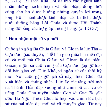
5,12-13). Bí Tích Rửa Tội đã trao cho người lãnh
nhận những trách nhiệm và bổn phận, đồng thời
cũng cho họ được hưởng những quyền lợi trong
lòng Hội Thánh:được lãnh nhận các bí tích, được
nuôi dưỡng bằng Lời Chúa và được Hội Thánh
nâng đỡ bằng các trợ giúp thiêng liêng. (x. LG 37).
Đón nhận một sứ vụ mới
Cuộc gặp gỡ giữa Chúa Giêsu và Gioan là lúc Tân –
Cựu ước giao duyên, là lễ bàn giao giữa hai niên đại
cũ và mới mà Chúa Giêsu và Gioan là đại biểu.
Gioan, ngôn sứ cuối cùng của Cựu ước gặp gỡ trao
đổi bàn giao với Đức Kitô, vị ngôn sứ của thời kỳ
mới. Nơi cuộc gặp gỡ lịch sử này, thiên Chúa đã
xuất hiện và chứng nhận. Lúc ấy các tầng trời mở
ra, Thánh Thần đáp xuống như chim bồ câu và có
tiếng Chúa Cha tuyên phán:
Con là Con Ta yêu
dấu
. Ba Ngôi Thiên Chúa tỏ hiện vào chính lúc lịch
sử của hai niên đại mới và cũ chuyển giao. Từ nay