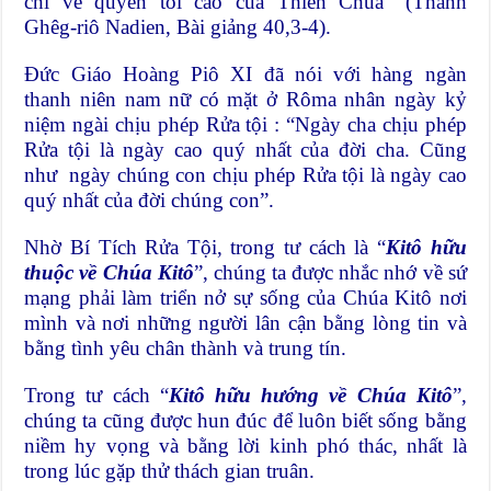
chỉ về quyền tối cao của Thiên Chúa” (Thánh
Ghêg-riô Nadien, Bài giảng 40,3-4).
Đức Giáo Hoàng Piô XI đã nói với hàng ngàn
thanh niên nam nữ có mặt ở Rôma nhân ngày kỷ
niệm ngài chịu phép Rửa tội : “Ngày cha chịu phép
Rửa tội là ngày cao quý nhất của đời cha. Cũng
như ngày chúng con chịu phép Rửa tội là ngày cao
quý nhất của đời chúng con”.
Nhờ Bí Tích Rửa Tội, trong tư cách là “
Kitô hữu
thuộc về Chúa Kitô
”, chúng ta được nhắc nhớ về sứ
mạng phải làm triển nở sự sống của Chúa Kitô nơi
mình và nơi những người lân cận bằng lòng tin và
bằng tình yêu chân thành và trung tín.
Trong tư cách “
Kitô hữu hướng về Chúa Kitô
”,
chúng ta cũng được hun đúc để luôn biết sống bằng
niềm hy vọng và bằng lời kinh phó thác, nhất là
trong lúc gặp thử thách gian truân.