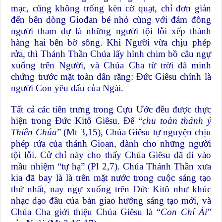
mạc, cũng không trống kèn cờ quạt, chỉ đơn giản
đến bên dòng Giođan bé nhỏ cùng với đám đông
người tham dự là những người tội lỗi xếp thành
hàng hai bên bờ sông. Khi Người vừa chịu phép
rửa, thì Thánh Thần Chúa lấy hình chim bồ câu ngự
xuống trên Người, và Chúa Cha từ trời đã minh
chứng trước mặt toàn dân rằng: Đức Giêsu chính là
người Con yêu dấu của Ngài.
Tất cả các tiên trưng trong Cựu Ước đều được thực
hiện trong Đức Kitô Giêsu. Để “
chu toàn thánh ý
Thiên Chúa
” (Mt 3,15), Chúa Giêsu tự nguyện chịu
phép rửa của thánh Gioan, dành cho những người
tội lỗi. Cử chỉ này cho thấy Chúa Giêsu đã đi vào
mầu nhiệm “tự hạ” (Pl 2,7). Chúa Thánh Thần xưa
kia đã bay là là trên mặt nước trong cuộc sáng tạo
thứ nhất, nay ngự xuống trên Đức Kitô như khúc
nhạc dạo đầu của bản giao hưởng sáng tạo mới, và
Chúa Cha giới thiệu Chúa Giêsu là “
Con Chí Ái
”