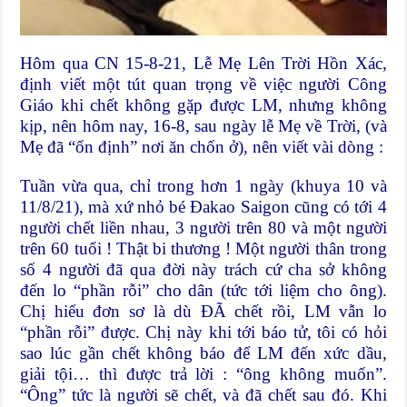
Hôm qua CN 15-8-21, Lễ Mẹ Lên Trời Hồn Xác,
định viết một tút quan trọng về việc người Công
Giáo khi chết không gặp được LM, nhưng không
kịp, nên hôm nay, 16-8, sau ngày lễ Mẹ về Trời, (và
Mẹ đã “ổn định” nơi ăn chốn ở), nên viết vài dòng :
Tuần vừa qua, chỉ trong hơn 1 ngày (khuya 10 và
11/8/21), mà xứ nhỏ bé Đakao Saigon cũng có tới 4
người chết liền nhau, 3 người trên 80 và một người
trên 60 tuổi ! Thật bi thương ! Một người thân trong
số 4 người đã qua đời này trách cứ cha sở không
đến lo “phần rỗi” cho dân (tức tới liệm cho ông).
Chị hiểu đơn sơ là dù ĐÃ chết rồi, LM vẫn lo
“phần rỗi” được. Chị này khi tới báo tử, tôi có hỏi
sao lúc gần chết không báo để LM đến xức dầu,
giải tội… thì được trả lời : “ông không muốn”.
“Ông” tức là người sẽ chết, và đã chết sau đó. Khi