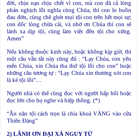
đời, chịu nạn chịu chết vì con, mà con đã cả lòng
phản nghịch lỗi nghĩa cùng Chúa, thì con lo buồn
đau đớn, cùng chê ghét mọi tội con trên hết mọi sự;
con dốc lòng chừa cải, và nhờ ơn Chúa thì con sẽ
lánh xa dịp tội, cùng làm việc đền tội cho xứng.
Amen”
Nếu không thuộc kinh này, hoặc không kịp giờ, thì
một câu vắn tắt này cũng đủ : “Lạy Chúa, con yêu
mến Chúa, xin Chúa tha thứ tội lỗi cho con” hoặc
những câu tương tự : “Lạy Chúa xin thương xót con
là kẻ tội lỗi”…
Người nhà có thể cùng đọc với người hấp hối hoặc
đọc lớn cho họ nghe và hiệp thông. (*)
“Ăn năn tội cách trọn là chìa khoá VÀNG vào cửa
Thiên Đàng”
2) LÃNH ƠN ĐẠI XÁ NGUY TỬ