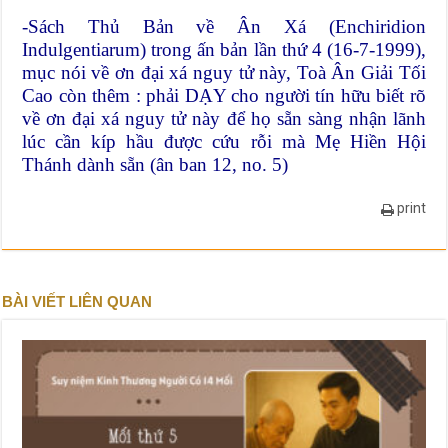
-Sách Thủ Bản về Ân Xá (Enchiridion
Indulgentiarum) trong ấn bản lần thứ 4 (16-7-1999),
mục nói về ơn đại xá nguy tử này, Toà Ân Giải Tối
Cao còn thêm : phải DẠY cho người tín hữu biết rõ
về ơn đại xá nguy tử này để họ sẵn sàng nhận lãnh
lúc cần kíp hầu được cứu rỗi mà Mẹ Hiền Hội
Thánh dành sẵn (ân ban 12, no. 5)
print
BÀI VIẾT LIÊN QUAN