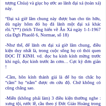
tượng Chúa) và giục họ ước ao lãnh đại xá (toàn xá)
này.
“Đại xá giờ lâm chung này được ban cho tín hữu,
dù ngày hôm đó họ đã lãnh một đại xá khác
rồi.”(**) (trích Tông hiến về Ân Xá ngày 1-1-1967
của Đgh Phaolô 6, Normae, số 18)
-Như thế, để lãnh ơn đại xá giờ lâm chung, điều
kiện duy nhất là, trong cuộc sống họ có thói quen
ĐỌC ÍT KINH. vd. đọc ba kinh kính mừng trước
khi ngủ, đọc kinh trước ăn cơm… Cực kỳ đơn giản
!
-Cầm, hôn kính thánh giá là để họ tin chắc họ
“cầm” họ “nắm” được ơn cứu độ. Chứ không có
cũng chẳng sao.
-Miễn (không phải làm) 3 điều kiện thường nghe :
xưng tội, rước lễ, cầu theo ý Đức Giáo Hoàng trong