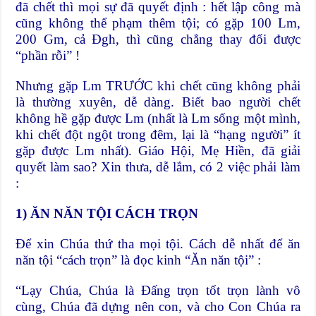
đã chết thì mọi sự đã quyết định : hết lập công mà
cũng không thể phạm thêm tội; có gặp 100 Lm,
200 Gm, cả Đgh, thì cũng chẳng thay đổi được
“phần rỗi” !
Nhưng gặp Lm TRƯỚC khi chết cũng không phải
là thường xuyên, dễ dàng. Biết bao người chết
không hề gặp được Lm (nhất là Lm sống một mình,
khi chết đột ngột trong đêm, lại là “hạng người” ít
gặp được Lm nhất). Giáo Hội, Mẹ Hiền, đã giải
quyết làm sao? Xin thưa, dễ lắm, có 2 việc phải làm
:
1) ĂN NĂN TỘI CÁCH TRỌN
Để xin Chúa thứ tha mọi tội. Cách dễ nhất để ăn
năn tội “cách trọn” là đọc kinh “Ăn năn tội” :
“Lạy Chúa, Chúa là Đấng trọn tốt trọn lành vô
cùng, Chúa đã dựng nên con, và cho Con Chúa ra