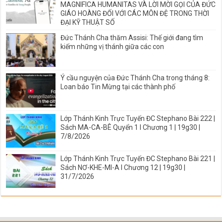
MAGNIFICA HUMANITAS VÀ LỜI MỜI GỌI CỦA ĐỨC
GIÁO HOÀNG ĐỐI VỚI CÁC MÔN ĐỆ TRONG THỜI
ĐẠI KỸ THUẬT SỐ
Đức Thánh Cha thăm Assisi: Thế giới đang tìm
kiếm những vị thánh giữa các con
Ý cầu nguyện của Đức Thánh Cha trong tháng 8:
Loan báo Tin Mừng tại các thành phố
Lớp Thánh Kinh Trực Tuyến ĐC Stephano Bài 222 |
Sách MA-CA-BÊ Quyển 1 I Chương 1 | 19g30 |
7/8/2026
Lớp Thánh Kinh Trực Tuyến ĐC Stephano Bài 221 |
Sách NƠ-KHE-MI-A I Chương 12 | 19g30 |
31/7/2026