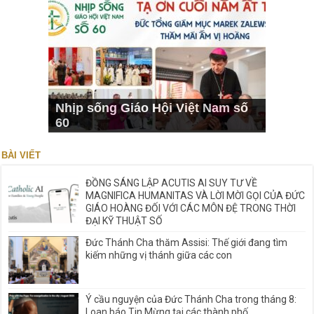
Nhịp sống Giáo Hội Việt Nam số
60
BÀI VIẾT
ĐỒNG SÁNG LẬP ACUTIS AI SUY TƯ VỀ
MAGNIFICA HUMANITAS VÀ LỜI MỜI GỌI CỦA ĐỨC
GIÁO HOÀNG ĐỐI VỚI CÁC MÔN ĐỆ TRONG THỜI
ĐẠI KỸ THUẬT SỐ
Đức Thánh Cha thăm Assisi: Thế giới đang tìm
kiếm những vị thánh giữa các con
Ý cầu nguyện của Đức Thánh Cha trong tháng 8:
Loan báo Tin Mừng tại các thành phố