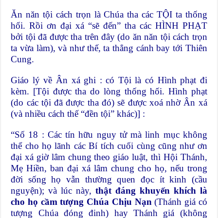
Ăn năn tội cách trọn là Chúa tha các TỘI ta thống
hối. Rồi ơn đại xá “sẽ đến” tha các HÌNH PHẠT
bởi tội đã được tha trên đây (do ăn năn tội cách trọn
ta vừa làm), và như thế, ta thẳng cánh bay tới Thiên
Cung.
Giáo lý về Ân xá ghi : có Tội là có Hình phạt đi
kèm. [Tội được tha do lòng thống hối. Hình phạt
(do các tội đã được tha đó) sẽ được xoá nhờ Ân xá
(và nhiều cách thế “đền tội” khác)] :
“Số 18 : Các tín hữu nguy tử mà linh mục không
thể cho họ lãnh các Bí tích cuối cùng cũng như ơn
đại xá giờ lâm chung theo giáo luật, thì Hội Thánh,
Mẹ Hiền, ban đại xá lâm chung cho họ, nếu trong
đời sống họ vẫn thường quen đọc ít kinh (cầu
nguyện); và lúc này,
thật đáng khuyến khích là
cho họ cầm tượng Chúa Chịu Nạn
(Thánh giá có
tượng Chúa đóng đinh) hay Thánh giá (không