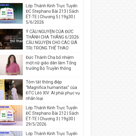
Lớp Thánh Kinh Trực Tuyến
ĐC Stephano Bài 213 | Sách
ÉT-TE | Chương 5 | 19g30 |
5/6/2026
Ý CẦU NGUYỆN CỦA ĐỨC
THÁNH CHA THÁNG 6/2026:
CẦU NGUYỆN CHO CÁC GIÁ
TRỊ TRONG THỂ THAO
Đức Thánh Cha bổ nhiệm
một nữ giáo dân làm Tổng
trưởng Bộ Truyền thông
Tóm tắt thông điệp
“Magnifica humanitas” của
ĐTC Lêô XIV: AI phải phục vụ
nhân loại
Lớp Thánh Kinh Trực Tuyến
ĐC Stephano Bài 212 | Sách
ÉT-TE I Chương 3 | 19g30 |
29/5/2026
Lớp Thánh Kinh Trực Tuyến