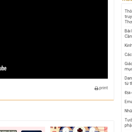
Thô
tru
Thơ
Bài
Cần
Kin
Các
Giá
mục
Dan
từ 
print
Địa
Ema
Nhữn
Tưở
phậ