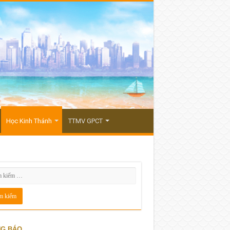
Học Kinh Thánh
TTMV GPCT
G BÁO