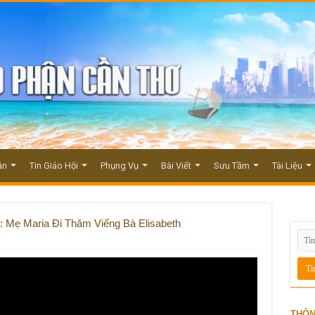
ận
Tin Giáo Hội
Phụng Vụ
Bài Viết
Sưu Tầm
Tài Liệu
: Mẹ Maria Đi Thăm Viếng Bà Elisabeth
THÔN