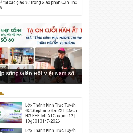
lễ tại các giáo xứ trong Giáo phận Cần Thơ
5
ịp sống Giáo Hội Việt Nam số
IẾT
Lớp Thánh Kinh Trực Tuyến
ĐC Stephano Bài 221 | Sách
NƠ-KHE-MI-A I Chương 12 |
19g30 | 31/7/2026
Lớp Thánh Kinh Trực Tuyến