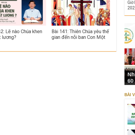
Giờ 
202
42: Lẽ nào Chúa khen
Bài 141: Thiên Chúa yêu thế
t lương?
gian đến nỗi ban Con Một
Nh
60
BÀI V