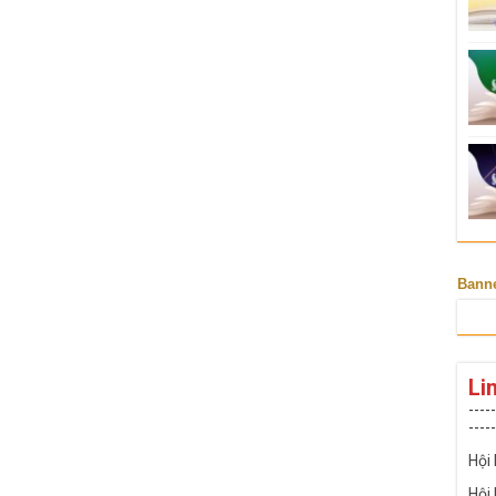
Bann
Li
-----
-----
Hội
Hội