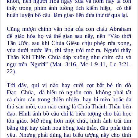
khôn, nên người Hoa ngày xưa và hôm nay ta còn
thấy trong phim ảnh tuồng tích kiếm hiệp, có thể
huấn luyện bồ câu làm giao liên đưa thư từ qua lại.
Cũng mượn chính văn hóa của con cháu Abraham
để giáo hóa họ và thế gian sau nầy, nên “Vào thời
Tân Ước, sau khi Chúa Giêsu chịu phép rửa xong,
vừa dưới nước lên, thì tầng trời mở ra, Người thấy
Thần Khí Thiên Chúa đáp xuống như chim câu và
ngự trên Người” (Mat. 3:16, Mc 1:9-11, Lc 3:21-
22).
Tới đây, quí vị nào hay cười cợt bắt bẻ tín đồ
Đạo Chúa, đã hiểu rõ nguồn cơn. không phải tất
cả chim câu trong thiên nhiên, hay bị mèo hoặc dã
thú săn mồi, con nào cũng là Chúa Thánh Thần bên
đạo. Hình ảnh bồ câu chỉ là biểu tượng cho bài học
tôn giáo. Mở rộng hơn một chút, hình ảnh trái tim
bằng thịt hay cánh hoa hồng loài thảo, đâu phải tình
yêu. Nhưng phải dùng hai biểu tượng nầy cho tình