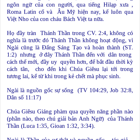
ngôn ngữ của con người, qua tiếng Hilạp xưa ,
Roma Latin cổ và Âu Mỹ hiện nay, kể luôn qua
Việt Nho của con cháu Bách Việt ta nữa.
Họ đầy tràn Thánh Thần trong CV. 2:4, không có
nghĩa là trước đó Thánh Thần không hoạt động, vì
Ngài cũng là Đấng Sáng Tạo và hoàn thành (ST.
1:2) nhưng ở đây Thánh Thần đến với dân trong
cách thế mới, đầy uy quyền hơn, để bắt đầu thời kỳ
cách tân, cho đến khi Chúa Giêsu lại tới trong
tương lai, kể từ khi trong kẻ chết mà phục sinh.
Ngài là nguồn gốc sự sống (TV 104:29, Job 32:8,
Dân số 11:17)
Chúa Giêsu Giáng phàm qua quyền năng phần nào
(phần nào, theo chú giải bản Anh Ngữ) của Thánh
Thần (Luca 1:35, Gioan 1:32, 3:34).
Ngài là Thần của sự thật và nguồn gốc – tác giả –