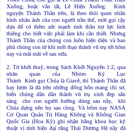
Xuống, hoặc vắn tắt, Lễ Hiện Xuống. Kinh
nguyện Thánh Thần trên, là theo thói quen nhân
hình nhân ảnh của con người trần thế, mời gọi cậy
dựa để có thêm sức mạnh tinh thần trợ lực linh
thiêng cho biết việc phải làm khi cần thiết. Nhưng
Thánh Thần của chúng con luôn hiện diện và bao
phủ chúng con từ khi mới thạo thành vũ trụ tới hôm
nay và mãi mãi về sau nữa.
2. Từ khởi thuỷ, trong Sách Khởi Nguyên 1:2, qua
nhãn quan của Nhóm Ký Lục
Thánh Kinh gọi Chúa là Giavê, thì Thánh Thần đã
bay lượn là đà trên những đống hổn mang chi sơ,
biến chúng dần dần thành vũ trụ xinh đẹp sẳn
sàng cho con người hưởng dùng sau nầy, khi
Chúa dựng nên họ sau cùng. Và hôm nay NASA
Cơ Quan Quản Trị Hàng Không và Không Gian
Quốc Gia (Hoa Kỳ) ghi nhận bằng khoa học kỹ
thuật vi tính hiện đại rằng Thái Dương Hệ nầy đã