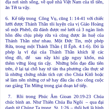
địa nơi sinh sống, về quê nhà Việt Nam của tổ tiên,
ăn Tết ta vậy.
6. Kế tiếp trong Công Vụ, cũng 1: 14-41 với chiếc
lưỡi được Thánh Thần tôi luyện của vị Giáo Hoàng
số một Phêrô, đã đánh được mẻ lưới cả 3 ngàn linh
hồn đều chịu phép rửa và cũng được ân huệ của
Thánh Thần như nhau. Một Đức Tin, một phép
Rửa, trong một Thánh Thần ( II Êph. 4:1-6).
Đó là
phép lạ vĩ đại của Thánh Thần khích lệ các
tông đồ, để sau nầy khi gặp nguy khốn, mà
thêm vững lòng tin cậy. Những bổn đạo đầu tiên
trên, ở lại tại chỗ hay tứ tán tha phương cầu thực sẽ
là những chứng nhân tích cực cho Chúa Kitô hoặc
sẽ làm nên những cơ sở hay đầu cầu cho công cuộc
rao giảng Tin Mừng trong giai đoạn kế tiếp.
7. Rồi trong Phúc Âm Gioan 20:19-23 Chúa
chúc bình an. Như Thiên Chúa Ba Ngôi – qua đại
danh từ Chúng Ta trong St. 1:26 – thổi hơi là hình