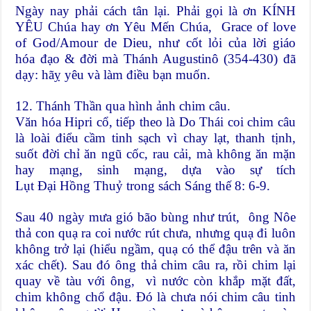
Ngày nay phải cách tân lại. Phải gọi là ơn KÍNH
YÊU Chúa hay ơn Yêu Mến Chúa, Grace of love
of God/Amour de Dieu, như cốt lỏi của lời giáo
hóa đạo & đời mà Thánh Augustinô (354-430) đã
dạy: hãỵ yêu và làm điều bạn muốn.
12. Thánh Thần qua hình ảnh chim câu.
Văn hóa Hipri cổ, tiếp theo là Do Thái coi chim câu
là loài điểu cầm tinh sạch vì chay lạt, thanh tịnh,
suốt đời chỉ ăn ngũ cốc, rau cải, mà không ăn mặn
hay mạng, sinh mạng, dựa vào sự tích
Lụt Đại Hồng Thuỷ trong sách Sáng thế 8: 6-9.
Sau 40 ngày mưa gió bão bùng như trút, ông Nôe
thả con quạ ra coi nước rút chưa, nhưng quạ đi luôn
không trở lại (hiểu ngầm, quạ có thể đậu trên và ăn
xác chết). Sau đó ông thả chim câu ra, rồi chim lại
quay về tàu với ông, vì nước còn khắp mặt đất,
chim không chổ đậu. Đó là chưa nói chim câu tinh