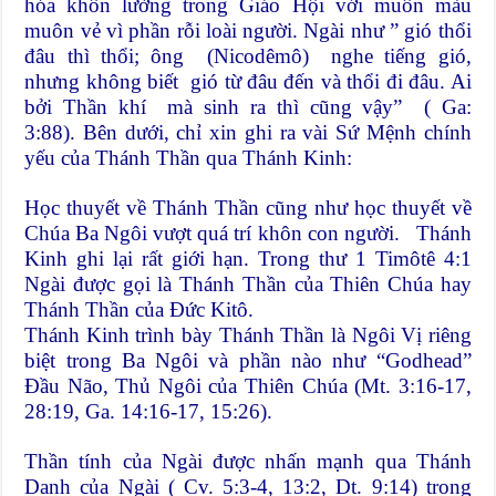
hóa khôn lường trong Giáo Hội với muôn màu
muôn vẻ vì phần rỗi loài người. Ngài như ” gió thổi
đâu thì thổi; ông (Nicodêmô) nghe tiếng gió,
nhưng không biết gió từ đâu đến và thổi đi đâu. Ai
bởi Thần khí mà sinh ra thì cũng vậy” ( Ga:
3:88). Bên dưới, chỉ xin ghi ra vài Sứ Mệnh chính
yếu của Thánh Thần qua Thánh Kinh:
Học thuyết về Thánh Thần cũng như học thuyết về
Chúa Ba Ngôi vượt quá trí khôn con người. Thánh
Kinh ghi lại rất giới hạn. Trong thư 1 Timôtê 4:1
Ngài được gọi là Thánh Thần của Thiên Chúa hay
Thánh Thần của Đức Kitô.
Thánh Kinh trình bày Thánh Thần là Ngôi Vị riêng
biệt trong Ba Ngôi và phần nào như “Godhead”
Đầu Não, Thủ Ngôi của Thiên Chúa (Mt. 3:16-17,
28:19, Ga. 14:16-17, 15:26).
Thần tính của Ngài được nhấn mạnh qua Thánh
Danh của Ngài ( Cv. 5:3-4, 13:2, Dt. 9:14) trong