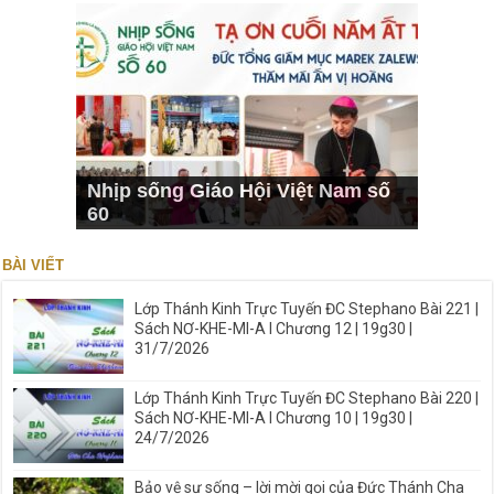
Nhịp sống Giáo Hội Việt Nam số
60
BÀI VIẾT
Lớp Thánh Kinh Trực Tuyến ĐC Stephano Bài 221 |
Sách NƠ-KHE-MI-A I Chương 12 | 19g30 |
31/7/2026
Lớp Thánh Kinh Trực Tuyến ĐC Stephano Bài 220 |
Sách NƠ-KHE-MI-A I Chương 10 | 19g30 |
24/7/2026
Bảo vệ sự sống – lời mời gọi của Đức Thánh Cha