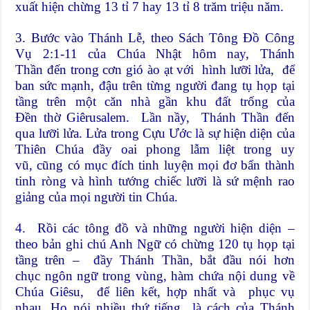
xuất hiện chừng 13 tỉ 7 hay 13 tỉ 8 trăm triệu năm.
3. Bước vào Thánh Lễ, theo Sách Tông Đồ Công
Vụ 2:1-11 của Chúa Nhật hôm nay, Thánh
Thần đến trong cơn gió ào ạt với hình lưỡi lửa, để
ban sức mạnh, đậu trên từng người đang tụ họp tại
tầng trên một căn nhà gần khu đất trống của
Đền thờ Giêrusalem. Lần nầy, Thánh Thần đến
qua lưỡi lửa. Lửa trong Cựu Ước là sự hiện diện của
Thiên Chúa đầy oai phong lẫm liệt trong uy
vũ, cũng có mục đích tinh luyện mọi đơ bẩn thành
tinh ròng và hình tướng chiếc lưỡi là sứ mệnh rao
giảng của mọi người tin Chúa.
4. Rồi các tông đồ và những người hiện diện –
theo bản ghi chú Anh Ngữ có chừng 120 tụ họp tại
tầng trên – đầy Thánh Thần, bắt đầu nói hơn
chục ngôn ngữ trong vùng, hàm chứa nội dung về
Chúa Giêsu, để liên kết, hợp nhất và phục vụ
nhau. Họ nói nhiều thứ tiếng là cách của Thánh