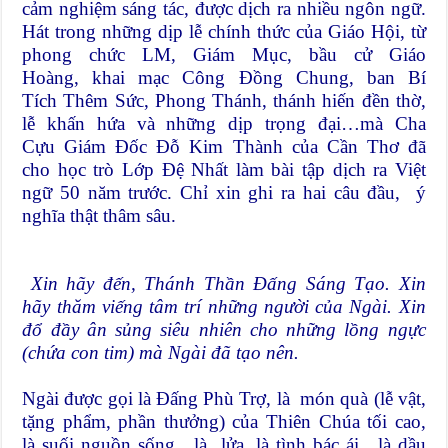
cảm nghiệm sáng tác, được dịch ra nhiều ngôn ngữ.
Hát trong những dịp lễ chính thức của Giáo Hội, từ
phong chức LM, Giám Mục, bầu cử Giáo
Hoàng, khai mạc Công Đồng Chung, ban Bí
Tích Thêm Sức, Phong Thánh, thánh hiến đền thờ,
lễ khấn hứa và những dịp trọng đại…mà Cha
Cựu Giám Đốc Đỗ Kim Thành của Cần Thơ đã
cho học trò Lớp Đệ Nhất làm bài tập dịch ra Việt
ngữ 50 năm trước. Chỉ xin ghi ra hai câu đầu, ý
nghĩa thật thâm sâu.
Xin hãy đến, Thánh Thần Đấng Sáng Tạo. Xin
hãy thăm viếng tâm trí những người của Ngài. Xin
đổ đầy ân sủng siêu nhiên cho những lồng ngực
(chứa con tim) mà Ngài đã tạo nên.
Ngài được gọi là Đấng Phù Trợ, là món quà (lễ vật,
tặng phẩm, phần thưởng) của Thiên Chúa tối cao,
là suối nguồn sống, là lửa, là tình bác ái, là dầu