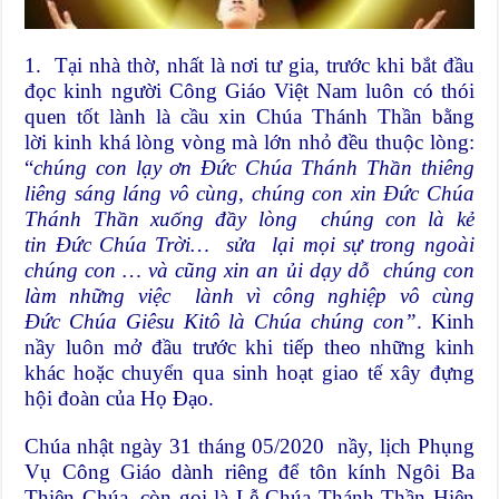
1. Tại nhà thờ, nhất là nơi tư gia, trước khi bắt đầu
đọc kinh người Công Giáo Việt Nam luôn có thói
quen tốt lành là cầu xin Chúa Thánh Thần bằng
lời kinh khá lòng vòng mà lớn nhỏ đều thuộc lòng:
“
chúng con lạy ơn Đức Chúa Thánh Thần thiêng
liêng sáng láng vô cùng, chúng con xin Đức Chúa
Thánh Thần xuống đầy lòng chúng con là kẻ
tin Đức Chúa Trời… sửa lại mọi sự trong ngoài
chúng con … và cũng xin an ủi dạy dỗ chúng con
làm những việc lành vì công nghiệp vô cùng
Đức Chúa Giêsu Kitô là Chúa chúng con”
. Kinh
nầy luôn mở đầu trước khi tiếp theo những kinh
khác hoặc chuyển qua sinh hoạt giao tế xây đựng
hội đoàn của Họ Đạo.
Chúa nhật ngày 31 tháng 05/2020 nầy, lịch Phụng
Vụ Công Giáo dành riêng để tôn kính Ngôi Ba
Thiên Chúa, còn gọi là Lễ Chúa Thánh Thần Hiện