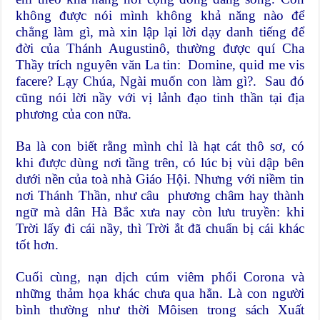
không được nói mình không khả năng nào để
chẳng làm gì, mà xin lập lại lời dạy danh tiếng để
đời của Thánh Augustinô, thường được quí Cha
Thầy trích nguyên văn La tin: Domine,
quid me vis
facere? Lạy Chúa, Ngài muốn con làm gì?. Sau đó
cũng nói lời nầy với vị lảnh đạo tinh thần tại địa
phương của con nữa.
Ba là con biết rằng mình chỉ là hạt cát thô sơ, có
khi được dùng nơi tầng trên, có lúc bị vùi dập bên
dưới nền của toà nhà Giáo Hội. Nhưng với niềm tin
nơi Thánh Thần, như câu phương châm hay thành
ngữ mà dân Hà Bắc xưa nay còn lưu truyền: khi
Trời lấy đi cái nầy, thì Trời ắt đã chuẩn bị cái khác
tốt hơn.
Cuối cùng, nạn dịch cúm viêm phổi Corona và
những thảm họa khác chưa qua hẳn. Là con người
bình thường như thời Môisen trong sách Xuất