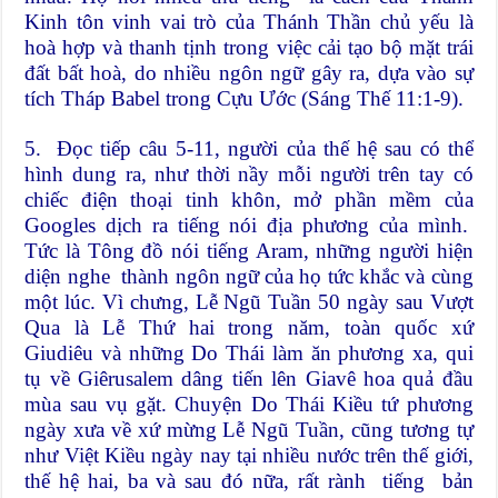
Kinh tôn vinh vai trò của Thánh Thần chủ yếu là
hoà hợp và thanh tịnh trong việc cải tạo bộ mặt trái
đất bất hoà, do nhiều ngôn ngữ gây ra, dựa vào sự
tích Tháp Babel trong Cựu Ước (Sáng Thế 11:1-9).
5. Đọc tiếp câu 5-11, người của thế hệ sau có thể
hình dung ra, như thời nầy mỗi người trên tay có
chiếc điện thoại tinh khôn, mở phần mềm của
Googles dịch ra tiếng nói địa phương của mình.
Tức là Tông đồ nói tiếng Aram, những người hiện
diện nghe thành ngôn ngữ của họ tức khắc và cùng
một lúc. Vì chưng, Lễ Ngũ Tuần 50 ngày sau Vượt
Qua là Lễ Thứ hai trong năm, toàn quốc xứ
Giudiêu và những Do Thái làm ăn phương xa, qui
tụ về Giêrusalem dâng tiến lên Giavê hoa quả đầu
mùa sau vụ gặt. Chuyện Do Thái Kiều tứ phương
ngày xưa về xứ mừng Lễ Ngũ Tuần, cũng tương tự
như Việt Kiều ngày nay tại nhiều nước trên thế giới,
thế hệ hai, ba và sau đó nữa, rất rành tiếng bản