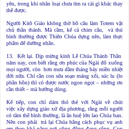
yêu, trong khi nhân loại chưa tìm ra cái gì khác thay
thế được.
Người Kitô Giáo không thờ bồ câu làm Totem vật
chủ thần thánh. Mà cầm, kể cả chim câu, và thú
bình thường được Thiên Chúa dựng nên, làm thực
phẩm để dưỡng nhân.
13. Kết lại. Dịp mừng kính Lễ Chúa Thánh Thần
năm nay, con biết rằng ơn phúc của Ngài đổ xuống
mọi người, còn hơn mưa dầm tháng bảy miền nhiệt
đới nữa. Chỉ cần con sửa soạn máng xối, súc lu (lo
phần hồn) thì có được nước ngon ngọt – những ơn
cần thiết – mà hưởng dùng.
Kế tiếp, con chỉ dám thỏ thẻ với Ngài về chút
việc xây dựng giáo xứ địa phương, rằng mỗi người
có tâm thể bình thường, là ân huệ lớn lao Chúa ban.
Nên con phải trả lại Chúa bằng cách phục vụ anh
em theo khả năng nơi cộng đồng đang sống. Con