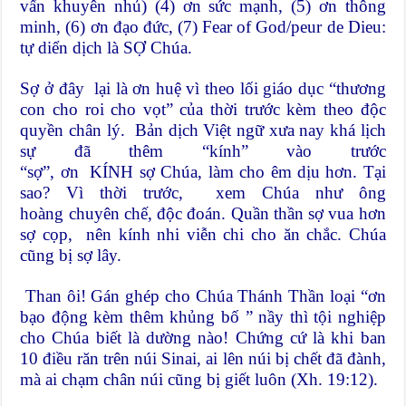
vấn khuyên nhủ) (4) ơn sức mạnh, (5) ơn thông
minh, (6) ơn đạo đức, (7) Fear of God/peur de Dieu:
tự diển dịch là SỢ Chúa.
Sợ ở đây lại là ơn huệ vì theo lối giáo dục “thương
con cho roi cho vọt” của thời trước kèm theo độc
quyền chân lý. Bản dịch Việt ngữ xưa nay khá lịch
sự đã thêm “kính” vào trước
“sợ”, ơn KÍNH sợ Chúa, làm cho êm dịu hơn. Tại
sao? Vì thời trước, xem Chúa như ông
hoàng chuyên chế, độc đoán. Quần thần sợ vua hơn
sợ cọp, nên kính nhi viễn chi cho ăn chắc. Chúa
cũng bị sợ lây.
Than ôi! Gán ghép cho Chúa Thánh Thần loại “ơn
bạo động kèm thêm khủng bố ” nầy thì tội nghiệp
cho Chúa biết là dường nào! Chứng cứ là khi ban
10 điều răn trên núi Sinai, ai lên núi bị chết đã đành,
mà ai chạm chân núi cũng bị giết luôn (Xh. 19:12).