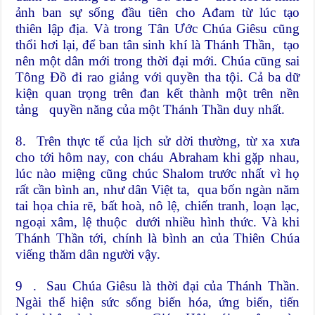
ảnh ban sự sống đầu tiên cho Ađam từ lúc tạo
thiên lập địa. Và trong Tân Ước Chúa Giêsu cũng
thổi hơi lại, để ban tân sinh khí là Thánh Thần, tạo
nên một dân mới trong thời đại mới. Chúa cũng sai
Tông Đồ đi rao giảng với quyền tha tội. Cả ba dữ
kiện quan trọng trên đan kết thành một trên nền
tảng quyền năng của một Thánh Thần duy nhất.
8. Trên thực tế của lịch sử dời thường, từ xa xưa
cho tới hôm nay, con cháu Abraham khi gặp nhau,
lúc nào miệng cũng chúc Shalom trước nhất vì họ
rất cần bình an, như dân Việt ta, qua bốn ngàn năm
tai họa chia rẽ, bất hoà, nô lệ, chiến tranh, loạn lạc,
ngoại xâm, lệ thuộc dưới nhiều hình thức. Và khi
Thánh Thần tới, chính là bình an của Thiên Chúa
viếng thăm dân người vậy.
9 . Sau Chúa Giêsu là thời đại của Thánh Thần.
Ngài thể hiện sức sống biến hóa, ứng biến, tiến