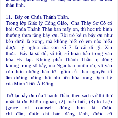
thần linh.
11. Bảy ơn Chúa Thánh Thần.
Trong lớp Giáo lý Công Giáo, Cha Thầy Sơ Cô có
hỏi: Chúa Thánh Thần ban mấy ơn, thì học trò bình
thường thưa rằng bảy ơn. Rồi trò kể ra bảy ơn như
bên dưới là xong, mà không biết có em nào hiểu
được ý nghĩa của con số 7 là cái đi gì. Xin
thưa: Bảy là số đỏ, số tốt, số hoàn hảo trong văn
hóa Hy lạp. Không phải Thánh Thần bị đóng
khung trong số bảy, mà Ngài ban muôn ơn, vô vàn
còn hơn những hào từ gồm cả hai nguyên tố
âm dương tương thôi nhi tiến hóa trong Dịch Lý
của Minh Triết Á Đông.
Trở lại bảy ơn của Thánh Thần, theo sách vở thì thứ
nhất là ơn Khôn ngoan, (2) hiểu biết, (3) lo Liệu
(grace of counsel: đúng hơn là được
chỉ đẩn, được chỉ bảo đàng lành, được cố