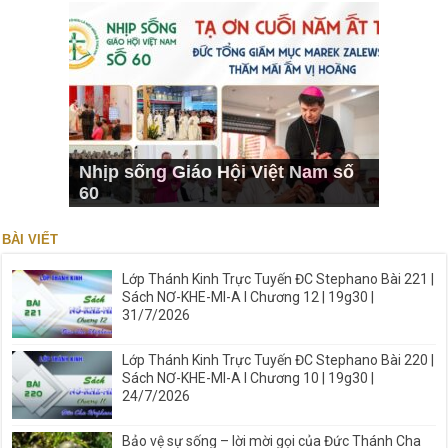
Nhịp sống Giáo Hội Việt Nam số
60
BÀI VIẾT
Lớp Thánh Kinh Trực Tuyến ĐC Stephano Bài 221 |
Sách NƠ-KHE-MI-A I Chương 12 | 19g30 |
31/7/2026
Lớp Thánh Kinh Trực Tuyến ĐC Stephano Bài 220 |
Sách NƠ-KHE-MI-A I Chương 10 | 19g30 |
24/7/2026
Bảo vệ sự sống – lời mời gọi của Đức Thánh Cha