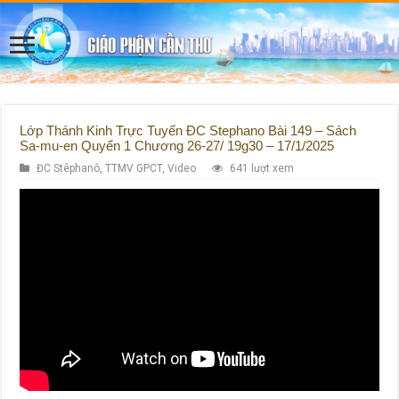
Lớp Thánh Kinh Trực Tuyến ĐC Stephano Bài 149 – Sách
Sa-mu-en Quyển 1 Chương 26-27/ 19g30 – 17/1/2025
ĐC Stêphanô
,
TTMV GPCT
,
Video
641 lượt xem