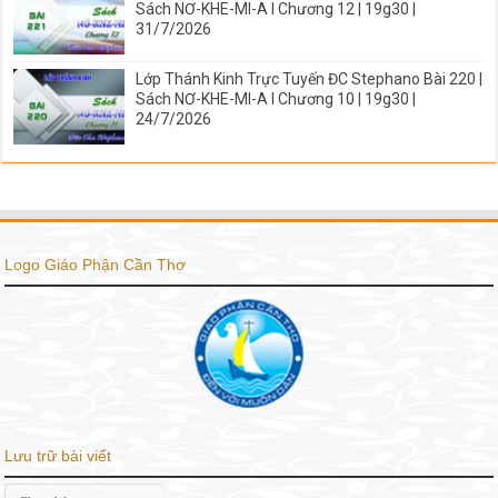
Sách NƠ-KHE-MI-A I Chương 12 | 19g30 |
31/7/2026
Lớp Thánh Kinh Trực Tuyến ĐC Stephano Bài 220 |
Sách NƠ-KHE-MI-A I Chương 10 | 19g30 |
24/7/2026
Logo Giáo Phận Cần Thơ
Lưu trữ bài viết
Lưu