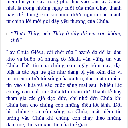
niềm tin yêu, cậy trông phó thác vào bàn tay Chúa,
nhất là trong những ngày cuối của mùa Chay thánh
này, để chúng con kín múc được nguồn sức mạnh
từ chính lời mời gọi đầy yêu thương của Chúa.
“Thưa Thầy, nếu Thầy ở đây thì em con không
chết”.
Lạy Chúa Giêsu, cái chết của Lazarô đã để lại đau
khổ và buồn bã nhưng cô Matta vẫn vững tin vào
Chúa. Đức tin của chúng con ngày hôm nay, đặc
biệt là các bạn trẻ gần như đang bị yếu kém dần vì
bị lôi cuốn bởi lối sống của xã hội, dần mất đi niềm
tin vào Chúa và vào cuộc sống mai sau. Nhiều lúc
chúng con chỉ tin Chúa khi tham dự Thánh lễ hay
tham gia các giờ đạo đức, chỉ nhớ đến Chúa khi
Chúa ban cho chúng con những điều tốt lành. Đôi
lúc chúng con còn sống xa Chúa, mất niềm tin
tưởng vào Chúa khi chúng con chạy theo những
đam mê, thú vui xác thịt của thế gian.