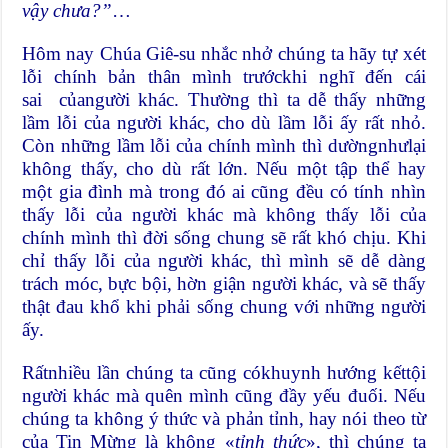
vậy chưa?”
…
Hôm nay Chúa Giê-su nhắc nhở chúng ta hãy tự xét
lỗi chính bản thân mình trướckhi nghĩ đến cái
sai củangười khác. Thường thì ta dễ thấy những
lầm lỗi của người khác, cho dù lầm lỗi ấy rất nhỏ.
Còn những lầm lỗi của chính mình thì dườngnhưlại
không thấy, cho dù rất lớn. Nếu một tập thể hay
một gia đình mà trong đó ai cũng đều có tính nhìn
thấy lỗi của người khác mà không thấy lỗi của
chính mình thì đời sống chung sẽ rất khó chịu. Khi
chỉ thấy lỗi của người khác, thì mình sẽ dễ dàng
trách móc, bực bội, hờn giận người khác, và sẽ thấy
thật đau khổ khi phải sống chung với những người
ấy.
Rấtnhiều lần chúng ta cũng cókhuynh hướng kếttội
người khác mà quên mình cũng đầy yếu đuối. Nếu
chúng ta không ý thức và phản tỉnh, hay nói theo từ
của Tin Mừng là không «
tỉnh thức
», thì chúng ta