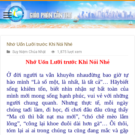
Nhớ Uốn Lưỡi trước Khi Nói Nhé
Suy Niệm Chúa Nhật
1,875 lượt xem
Nhớ Uốn Lưỡi trước Khi Nói Nhé
Ở đời người ta vẫn khuyên nhauđừng bao giờ tự
hào mình “Là số một, là nhất, là tất cả”… Hãybiết
sống khiêm tốn, biết nhìn nhận sự bất toàn của
mình mới mong sống hạnh phúc, vui vẻ với những
người chung quanh. Nhưng thực tế, mỗi ngày
chúng tađi làm, đi học, đi chơi đâu đâu cũng thấy
“Ma cũ thì bắt nạt ma mới”, “chó chê mèo lắm
lông”, “công lại khoe đuôi dài hơn gà“… Ôi thôi,
tóm lại ai ai trong chúng ta cũng đang mắc và gặp