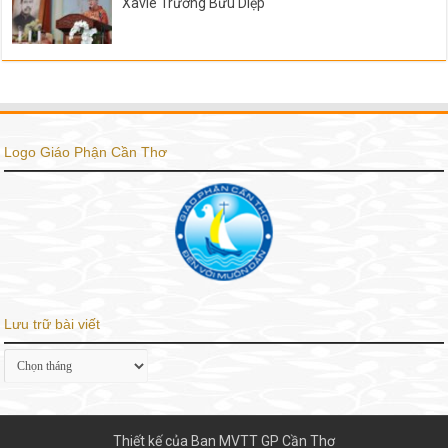
Xaviê Trương Bửu Diệp
Logo Giáo Phận Cần Thơ
Lưu trữ bài viết
Lưu
trữ
bài
viết
Thiết kế của Ban MVTT GP Cần Thơ