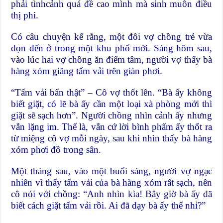
phải tìnhcảnh quá đề cao mình mà sinh muôn điều
thị phi.
Có câu chuyện kể rằng, một đôi vợ chồng trẻ vừa
dọn đến ở trong một khu phố mới. Sáng hôm sau,
vào lúc hai vợ chồng ăn điểm tâm, người vợ thấy bà
hàng xóm giăng tấm vải trên giàn phơi.
“Tấm vải bẩn thật” – Cô vợ thốt lên. “Bà ấy không
biết giặt, có lẽ bà ấy cần một loại xà phòng mới thì
giặt sẽ sạch hơn”. Người chồng nhìn cảnh ấy nhưng
vẫn lặng im. Thế là, vẫn cứ lời bình phẩm ấy thốt ra
từ miệng cô vợ mỗi ngày, sau khi nhìn thấy bà hàng
xóm phơi đồ trong sân.
Một tháng sau, vào một buổi sáng, người vợ ngạc
nhiên vì thấy tấm vải của bà hàng xóm rất sạch, nên
cô nói với chồng: “Anh nhìn kìa! Bây giờ bà ấy đã
biết cách giặt tấm vải rồi. Ai đã dạy bà ấy thế nhỉ?”