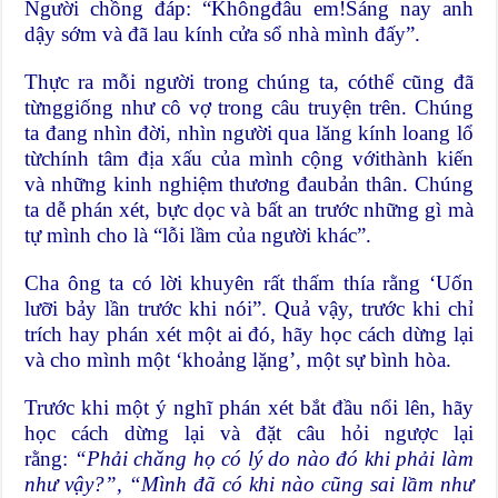
Người chồng đáp: “Khôngđâu em!Sáng nay anh
dậy sớm và đã lau kính cửa sổ nhà mình đấy”.
Thực ra mỗi người trong chúng ta, cóthể cũng đã
từnggiống như cô vợ trong câu truyện trên. Chúng
ta đang nhìn đời, nhìn người qua lăng kính loang lổ
từchính tâm địa xấu của mình cộng vớithành kiến
và những kinh nghiệm thương đaubản thân. Chúng
ta dễ phán xét, bực dọc và bất an trước những gì mà
tự mình cho là “lỗi lầm của người khác”.
Cha ông ta có lời khuyên rất thấm thía rằng ‘Uốn
lưỡi bảy lần trước khi nói”. Quả vậy, trước khi chỉ
trích hay phán xét một ai đó, hãy học cách dừng lại
và cho mình một ‘khoảng lặng’, một sự bình hòa.
Trước khi một ý nghĩ phán xét bắt đầu nổi lên, hãy
học cách dừng lại và đặt câu hỏi ngược lại
rằng:
“Phải chăng họ có lý do nào đó khi phải làm
như vậy?”,
“Mình đã có khi nào cũng sai lầm như