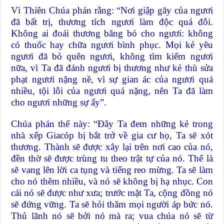
Vì Thiên Chúa phán rằng: “Nơi giập gãy của ngươi
đã bất trị, thương tích ngươi làm độc quá đỗi.
Không ai đoái thương băng bó cho ngươi: không
có thuốc hay chữa ngươi bình phục. Mọi kẻ yêu
ngươi đã bỏ quên ngươi, không tìm kiếm ngươi
nữa, vì Ta đã đánh ngươi bị thương như kẻ thù sửa
phạt ngươi nặng nề, vì sự gian ác của ngươi quá
nhiều, tội lỗi của ngươi quá nặng, nên Ta đã làm
cho ngươi những sự ấy”.
Chúa phán thế này: “Đây Ta đem những kẻ trong
nhà xếp Giacóp bị bắt trở về gia cư họ, Ta sẽ xót
thương. Thành sẽ được xây lại trên nơi cao của nó,
đền thờ sẽ được trùng tu theo trật tự của nó. Thế là
sẽ vang lên lời ca tụng và tiếng reo mừng. Ta sẽ làm
cho nó thêm nhiều, và nó sẽ không bị hạ nhục. Con
cái nó sẽ được như xưa; trước mặt Ta, cộng đồng nó
sẽ đứng vững. Ta sẽ hỏi thăm mọi người áp bức nó.
Thủ lãnh nó sẽ bởi nó mà ra; vua chúa nó sẽ từ