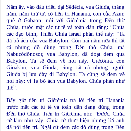
Năm ấy, vào đầu triều đại Sêđêcia, vua Giuđa, tháng
năm, năm thứ tư, có tiên tri Hanania, con của Azur,
quê ở Gabaon, nói với Giêrêmia trong Đền thờ
Chúa, trước mặt các tư tế và toàn dân rằng: “Chúa
các đạo binh, Thiên Chúa Israel phán thế này: “Ta
đã bỏ ách của vua Babylon. Còn hai năm nữa thì tất
cả những đồ dùng trong Đền thờ Chúa, mà
Nabucôđônosor, vua Babylon, đã đoạt đem qua
Babylon, Ta sẽ đem về nơi này. Giêcônia, con
Gioakim, vua Giuđa, cùng tất cả những người
Giuđa bị lưu đày đi Babylon, Ta cũng sẽ đem về
nơi này: vì Ta bỏ ách vua Babylon. Chúa phán như
thế”.
Bấy giờ tiên tri Giêrêmia trả lời tiên tri Hanania
trước mặt các tư tế và toàn dân đang đứng trong
Đền thờ Chúa. Tiên tri Giêrêmia nói: “Được, Chúa
cứ làm như vậy. Chúa cứ thực hiện những lời anh
đã nói tiên tri. Ngài cứ đem các đồ dùng trong Đền