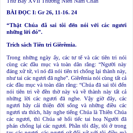
Thứ Bảy XVII Thường Niên Năm Chẵn
BÀI ĐỌC I:
Gr 26, 11-16. 24
“Thật Chúa đã sai tôi đến nói với các ngươi
những lời đó”.
Trích sách Tiên tri Giêrêmia.
Trong những ngày ấy, các tư tế và các tiên tri nói
cùng các đầu mục và toàn dân rằng: “Người này
đáng xử tử, vì nó đã nói tiên tri chống lại thành này,
như tai các ngươi đã nghe”. Giêrêmia nói cùng tất cả
các đầu mục và toàn dân rằng: “Chúa đã sai tôi đến
nói tiên tri về đền thờ này và về thành này tất cả
những lời các ngươi đã nghe. Vậy giờ đây, các
ngươi hãy cải thiện đời sống và những điều các
ngươi ưa thích, hãy nghe tiếng Chúa là Thiên Chúa
các ngươi, thì Chúa sẽ hối tiếc tai hoạ Người đã
phán chống lại các ngươi. Phần tôi đây, tôi ở trong
tay các ngươi, các ngươi cứ đối xử với tôi điều mà