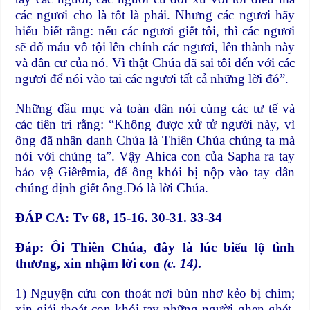
các ngươi cho là tốt là phải. Nhưng các ngươi hãy
hiểu biết rằng: nếu các ngươi giết tôi, thì các ngươi
sẽ đổ máu vô tội lên chính các ngươi, lên thành này
và dân cư của nó. Vì thật Chúa đã sai tôi đến với các
ngươi để nói vào tai các ngươi tất cả những lời đó”.
Những đầu mục và toàn dân nói cùng các tư tế và
các tiên tri rằng: “Không được xử tử người này, vì
ông đã nhân danh Chúa là Thiên Chúa chúng ta mà
nói với chúng ta”. Vậy Ahica con của Sapha ra tay
bảo vệ Giêrêmia, để ông khỏi bị nộp vào tay dân
chúng định giết ông.Đó là lời Chúa.
ĐÁP CA: Tv 68, 15-16. 30-31. 33-34
Đáp:
Ôi Thiên Chúa, đây là lúc biểu lộ tình
thương, xin nhậm lời con
(c. 14)
.
1) Nguyện cứu con thoát nơi bùn nhơ kẻo bị chìm;
xin giải thoát con khỏi tay những người ghen ghét,