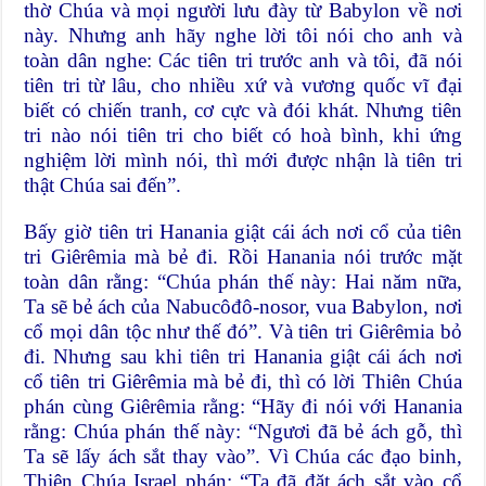
thờ Chúa và mọi người lưu đày từ Babylon về nơi
này. Nhưng anh hãy nghe lời tôi nói cho anh và
toàn dân nghe: Các tiên tri trước anh và tôi, đã nói
tiên tri từ lâu, cho nhiều xứ và vương quốc vĩ đại
biết có chiến tranh, cơ cực và đói khát. Nhưng tiên
tri nào nói tiên tri cho biết có hoà bình, khi ứng
nghiệm lời mình nói, thì mới được nhận là tiên tri
thật Chúa sai đến”.
Bấy giờ tiên tri Hanania giật cái ách nơi cổ của tiên
tri Giêrêmia mà bẻ đi. Rồi Hanania nói trước mặt
toàn dân rằng: “Chúa phán thế này: Hai năm nữa,
Ta sẽ bẻ ách của Nabucôđô-nosor, vua Babylon, nơi
cổ mọi dân tộc như thế đó”. Và tiên tri Giêrêmia bỏ
đi. Nhưng sau khi tiên tri Hanania giật cái ách nơi
cổ tiên tri Giêrêmia mà bẻ đi, thì có lời Thiên Chúa
phán cùng Giêrêmia rằng: “Hãy đi nói với Hanania
rằng: Chúa phán thế này: “Ngươi đã bẻ ách gỗ, thì
Ta sẽ lấy ách sắt thay vào”. Vì Chúa các đạo binh,
Thiên Chúa Israel phán: “Ta đã đặt ách sắt vào cổ