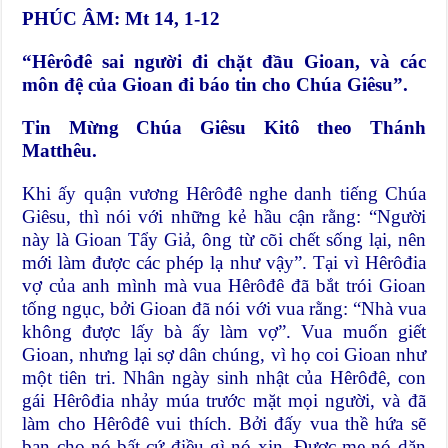
PHÚC ÂM: Mt 14, 1-12
“Hêrôđê sai người đi chặt đầu Gioan, và các
môn đệ của Gioan đi báo tin cho Chúa Giêsu”.
Tin Mừng Chúa Giêsu Kitô theo Thánh
Matthêu.
Khi ấy quận vương Hêrôđê nghe danh tiếng Chúa
Giêsu, thì nói với những kẻ hầu cận rằng: “Người
này là Gioan Tẩy Giả, ông từ cõi chết sống lại, nên
mới làm được các phép lạ như vậy”. Tại vì Hêrôđia
vợ của anh mình mà vua Hêrôđê đã bắt trói Gioan
tống ngục, bởi Gioan đã nói với vua rằng: “Nhà vua
không được lấy bà ấy làm vợ”. Vua muốn giết
Gioan, nhưng lại sợ dân chúng, vì họ coi Gioan như
một tiên tri. Nhân ngày sinh nhật của Hêrôđê, con
gái Hêrôđia nhảy múa trước mặt mọi người, và đã
làm cho Hêrôđê vui thích. Bởi đấy vua thề hứa sẽ
ban cho nó bất cứ điều gì nó xin. Được mẹ nó dặn