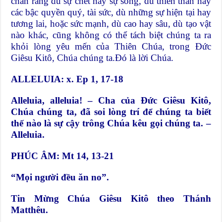
chắn rằng dù sự chết hay sự sống, dù thiên thần hay
các bậc quyền quý, tài sức, dù những sự hiện tại hay
tương lai, hoặc sức mạnh, dù cao hay sâu, dù tạo vật
nào khác, cũng không có thể tách biệt chúng ta ra
khỏi lòng yêu mến của Thiên Chúa, trong Đức
Giêsu Kitô, Chúa chúng ta.Đó là lời Chúa.
ALLELUIA: x. Ep 1, 17-18
Alleluia, alleluia! – Cha của Đức Giêsu Kitô,
Chúa chúng ta, đã soi lòng trí để chúng ta biết
thế nào là sự cậy trông Chúa kêu gọi chúng ta. –
Alleluia.
PHÚC ÂM: Mt 14, 13-21
“Mọi người đều ăn no”.
Tin Mừng Chúa Giêsu Kitô theo Thánh
Matthêu.