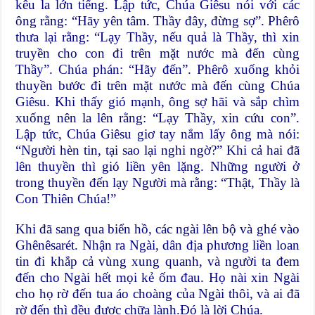
kêu la lớn tiếng. Lập tức, Chúa Giêsu nói với các
ông rằng: “Hãy yên tâm. Thầy đây, đừng sợ”. Phêrô
thưa lại rằng: “Lạy Thầy, nếu quả là Thầy, thì xin
truyền cho con đi trên mặt nước mà đến cùng
Thầy”. Chúa phán: “Hãy đến”. Phêrô xuống khỏi
thuyền bước đi trên mặt nước mà đến cùng Chúa
Giêsu. Khi thấy gió mạnh, ông sợ hãi và sắp chìm
xuống nên la lên rằng: “Lạy Thầy, xin cứu con”.
Lập tức, Chúa Giêsu giơ tay nắm lấy ông mà nói:
“Người hèn tin, tại sao lại nghi ngờ?” Khi cả hai đã
lên thuyền thì gió liền yên lặng. Những người ở
trong thuyền đến lạy Người mà rằng: “Thật, Thầy là
Con Thiên Chúa!”
Khi đã sang qua biển hồ, các ngài lên bộ và ghé vào
Ghênêsarét. Nhận ra Ngài, dân địa phương liền loan
tin đi khắp cả vùng xung quanh, và người ta đem
đến cho Ngài hết mọi kẻ ốm đau. Họ nài xin Ngài
cho họ rờ đến tua áo choàng của Ngài thôi, và ai đã
rờ đến thì đều được chữa lành.Đó là lời Chúa.