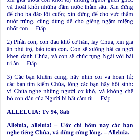
và thoát khỏi những đầm nước thẳm sâu. Xin đừng
để cho ba đào lôi cuốn; xin đừng để cho vực thẳm
nuốt trửng, cũng đừng để cho giếng ngậm miệng
nhốt con. – Đáp.
2) Phần con, con đau khổ cơ hàn, lạy Chúa, xin gia
ân phù trợ, bảo toàn con. Con sẽ xướng bài ca ngợi
khen danh Chúa, và con sẽ chúc tụng Ngài với bài
tri ân. – Đáp.
3) Các bạn khiêm cung, hãy nhìn coi và hoan hỉ;
các bạn tìm kiếm Chúa, lòng các bạn hãy hồi sinh:
vì Chúa nghe những người cơ khổ, và không chê
bỏ con dân của Người bị bắt cầm tù. – Đáp.
ALLELUIA: Tv 94, 8ab
Alleluia, alleluia! – Ước chi hôm nay các bạn
nghe tiếng Chúa, và đừng cứng lòng. – Alleluia.