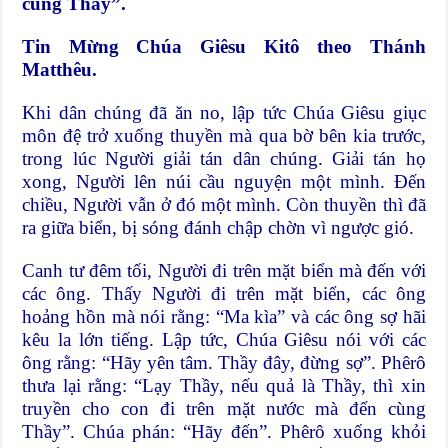
cùng Thầy”.
Tin Mừng Chúa Giêsu Kitô theo Thánh
Matthêu.
Khi dân chúng đã ăn no, lập tức Chúa Giêsu giục
môn đệ trở xuống thuyền mà qua bờ bên kia trước,
trong lúc Người giải tán dân chúng. Giải tán họ
xong, Người lên núi cầu nguyện một mình. Đến
chiều, Người vẫn ở đó một mình. Còn thuyền thì đã
ra giữa biển, bị sóng đánh chập chờn vì ngược gió.
Canh tư đêm tối, Người đi trên mặt biển mà đến với
các ông. Thấy Người đi trên mặt biển, các ông
hoảng hồn mà nói rằng: “Ma kìa” và các ông sợ hãi
kêu la lớn tiếng. Lập tức, Chúa Giêsu nói với các
ông rằng: “Hãy yên tâm. Thầy đây, đừng sợ”. Phêrô
thưa lại rằng: “Lạy Thầy, nếu quả là Thầy, thì xin
truyền cho con đi trên mặt nước mà đến cùng
Thầy”. Chúa phán: “Hãy đến”. Phêrô xuống khỏi