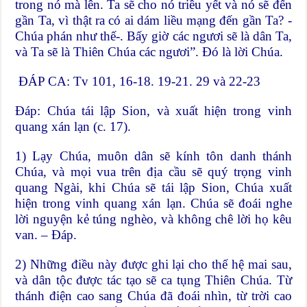
trong nó mà lên. Ta sẽ cho nó triều yết và nó sẽ đến
gần Ta, vì thật ra có ai dám liều mạng đến gần Ta? -
Chúa phán như thế-. Bấy giờ các ngươi sẽ là dân Ta,
và Ta sẽ là Thiên Chúa các ngươi”. Đó là lời Chúa.
ĐÁP CA: Tv 101, 16-18. 19-21. 29 và 22-23
Đáp: Chúa tái lập Sion, và xuất hiện trong vinh
quang xán lạn (c. 17).
1) Lạy Chúa, muôn dân sẽ kính tôn danh thánh
Chúa, và mọi vua trên địa cầu sẽ quý trọng vinh
quang Ngài, khi Chúa sẽ tái lập Sion, Chúa xuất
hiện trong vinh quang xán lạn. Chúa sẽ đoái nghe
lời nguyện kẻ túng nghèo, và không chê lời họ kêu
van. – Đáp.
2) Những điều này được ghi lại cho thế hệ mai sau,
và dân tộc được tác tạo sẽ ca tụng Thiên Chúa. Từ
thánh điện cao sang Chúa đã đoái nhìn, từ trời cao