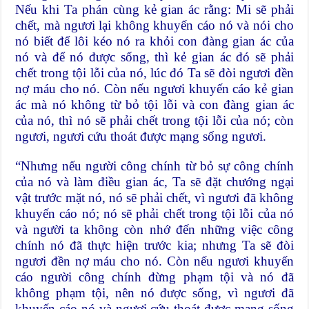
Nếu khi Ta phán cùng kẻ gian ác rằng: Mi sẽ phải
chết, mà ngươi lại không khuyến cáo nó và nói cho
nó biết để lôi kéo nó ra khỏi con đàng gian ác của
nó và để nó được sống, thì kẻ gian ác đó sẽ phải
chết trong tội lỗi của nó, lúc đó Ta sẽ đòi ngươi đền
nợ máu cho nó. Còn nếu ngươi khuyến cáo kẻ gian
ác mà nó không từ bỏ tội lỗi và con đàng gian ác
của nó, thì nó sẽ phải chết trong tội lỗi của nó; còn
ngươi, ngươi cứu thoát được mạng sống ngươi.
“Nhưng nếu người công chính từ bỏ sự công chính
của nó và làm điều gian ác, Ta sẽ đặt chướng ngại
vật trước mặt nó, nó sẽ phải chết, vì ngươi đã không
khuyến cáo nó; nó sẽ phải chết trong tội lỗi của nó
và người ta không còn nhớ đến những việc công
chính nó đã thực hiện trước kia; nhưng Ta sẽ đòi
ngươi đền nợ máu cho nó. Còn nếu ngươi khuyến
cáo người công chính đừng phạm tội và nó đã
không phạm tội, nên nó được sống, vì ngươi đã
khuyến cáo nó và ngươi cứu thoát được mạng sống