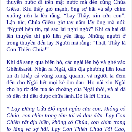
thuyền bước đi trên mặt nước mà đến cùng Chúa
Giêsu. Khi thấy gió mạnh, ông sợ hãi và sắp chìm
xuống nên la lên rằng: “Lạy Thầy, xin cứu con”.
Lập tức, Chúa Giêsu giơ tay nắm lấy ông mà nói:
“Người hèn tin, tại sao lại nghi ngờ?” Khi cả hai đã
lên thuyền thì gió liền yên lặng. Những người ở
trong thuyền đến lạy Người mà rằng: “Thật, Thầy là
Con Thiên Chúa!”
Khi đã sang qua biển hồ, các ngài lên bộ và ghé vào
Ghênêsarét. Nhận ra Ngài, dân địa phương liền loan
tin đi khắp cả vùng xung quanh, và người ta đem
đến cho Ngài hết mọi kẻ ốm đau. Họ nài xin Ngài
cho họ rờ đến tua áo choàng của Ngài thôi, và ai đã
rờ đến thì đều được chữa lành.Đó là lời Chúa.
* Lạy Đấng Cứu Độ ngọt ngào của con, không có
Chúa, con chìm trong tăm tối và đau đớn. Lạy Con
Chiên rất dịu hiền, không có Chúa, con chìm trong
lo lắng và sợ hãi. Lạy Con Thiên Chúa Tối Cao,