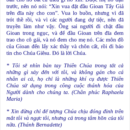
trước, nên nó nói: “Xin vua đặt đầu Gioan Tẩy Giả
trên đĩa này cho con”. Vua lo buồn, nhưng vì đã
trót thề rồi, và vì các người đang dự tiệc, nên đã
truyền làm như vậy. Ông sai người đi chặt đầu
Gioan trong ngục, và để đầu Gioan trên đĩa đem
trao cho cô gái, và nó đem cho mẹ nó. Các môn đồ
của Gioan đến lấy xác thầy và chôn cất, rồi đi báo
tin cho Chúa Giêsu. Đó là lời Chúa.
* Tôi sẽ nhìn bàn tay Thiên Chúa trong tất cả
những gì xảy đến với tôi, và không gán cho cá
nhân ai cả, họ chỉ là những khí cụ được Thiên
Chúa sử dụng trong công cuộc thánh hóa của
Người dành cho chúng ta. (Chân phúc Raphaela
Maria)
* Xin đừng chỉ để tượng Chúa chịu đóng đinh trên
mắt tôi và ngực tôi, nhưng cả trong tâm hồn của tôi
nữa. (Thánh Bernadette)