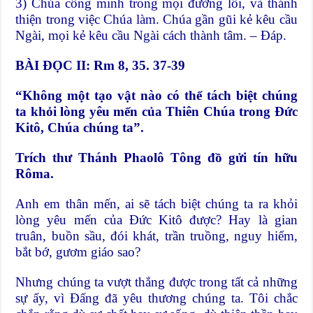
3) Chúa công minh trong mọi đường lối, và thánh
thiện trong việc Chúa làm. Chúa gần gũi kẻ kêu cầu
Ngài, mọi kẻ kêu cầu Ngài cách thành tâm. – Đáp.
BÀI ĐỌC II: Rm 8, 35. 37-39
“Không một tạo vật nào có thể tách biệt chúng
ta khỏi lòng yêu mến của Thiên Chúa trong Đức
Kitô, Chúa chúng ta”.
Trích thư Thánh Phaolô Tông đồ gửi tín hữu
Rôma.
Anh em thân mến, ai sẽ tách biệt chúng ta ra khỏi
lòng yêu mến của Đức Kitô được? Hay là gian
truân, buồn sầu, đói khát, trần truồng, nguy hiểm,
bắt bớ, gươm giáo sao?
Nhưng chúng ta vượt thắng được trong tất cả những
sự ấy, vì Đấng đã yêu thương chúng ta. Tôi chắc