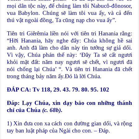
mọi dân tộc này, để chúng làm tôi Nabucô-đônosor,
vua Babylon. Chúng sẽ làm tôi vua ấy, và cả đến
thú vật ngoài đồng, Ta cũng nạp cho vua ấy”.
Tiên tri Giêrêmia liền nói với tiên tri Hanania rằng:
“Hỡi Hanania, hãy nghe đây: Chúa không hề sai
anh. Anh đã làm cho dân này tin tưởng sự giả dối.
Vì vậy, Chúa phán thế này: ‘Đây Ta sẽ cất ngươi
khỏi mặt đất: năm nay ngươi sẽ chết, vì ngươi đã
nói chống lại Chúa’ “. Và tiên tri Hanania đã chết
trong tháng bảy năm ấy.Đó là lời Chúa.
ĐÁP CA: Tv 118, 29. 43. 79. 80. 95. 102
Đáp:
Lạy Chúa, xin dạy bảo con những thánh
chỉ của Chúa
(c. 68b)
.
1) Xin đưa con xa cách con đường gian dối, và rộng
tay ban luật pháp của Ngài cho con. – Đáp.