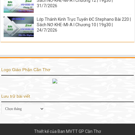
Sách NƠ-KHE-MI-A I Chương 12 | 19g30 |
31/7/2026
Lớp Thánh Kinh Trực Tuyến ĐC Stephano Bài 220 |
Sách NƠ-KHE-MI-A I Chương 10 | 19g30 |
24/7/2026
Logo Giáo Phận Cần Thơ
Lưu trữ bài viết
Lưu
trữ
bài
viết
Thiết kế của Ban MVTT GP Cần Thơ