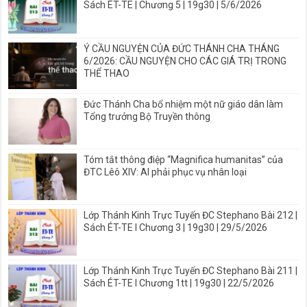
Sách ÉT-TE | Chương 5 | 19g30 | 5/6/2026
Ý CẦU NGUYỆN CỦA ĐỨC THÁNH CHA THÁNG
6/2026: CẦU NGUYỆN CHO CÁC GIÁ TRỊ TRONG
THỂ THAO
Đức Thánh Cha bổ nhiệm một nữ giáo dân làm
Tổng trưởng Bộ Truyền thông
Tóm tắt thông điệp “Magnifica humanitas” của
ĐTC Lêô XIV: AI phải phục vụ nhân loại
Lớp Thánh Kinh Trực Tuyến ĐC Stephano Bài 212 |
Sách ÉT-TE I Chương 3 | 19g30 | 29/5/2026
Lớp Thánh Kinh Trực Tuyến ĐC Stephano Bài 211 |
Sách ÉT-TE I Chương 1tt | 19g30 | 22/5/2026