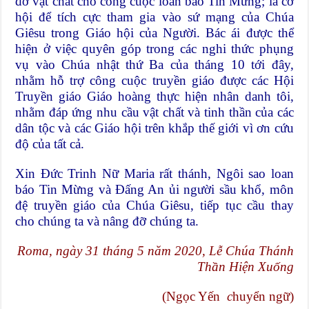
đỡ vật chất cho công cuộc loan báo Tin Mừng; là cơ
hội để tích cực tham gia vào sứ mạng của Chúa
Giêsu trong Giáo hội của Người. Bác ái được thể
hiện ở việc quyên góp trong các nghi thức phụng
vụ vào Chúa nhật thứ Ba của tháng 10 tới đây,
nhằm hỗ trợ công cuộc truyền giáo được các Hội
Truyền giáo Giáo hoàng thực hiện nhân danh tôi,
nhằm đáp ứng nhu cầu vật chất và tinh thần của các
dân tộc và các Giáo hội trên khắp thế giới vì ơn cứu
độ của tất cả.
Xin Đức Trinh Nữ Maria rất thánh, Ngôi sao loan
báo Tin Mừng và Đấng An ủi người sầu khổ, môn
đệ truyền giáo của Chúa Giêsu, tiếp tục cầu thay
cho chúng ta và nâng đỡ chúng ta.
Roma, ngày 31 tháng 5 năm 2020, Lễ Chúa Thánh
Thần Hiện Xuống
(Ngọc Yến
c
huyển ngữ)