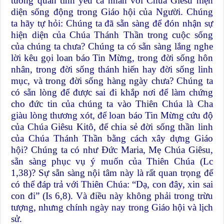
tương quan tình yêu cá nhân với Chúa Giêsu hiện
diện sống động trong Giáo hội của Người. Chúng
ta hãy tự hỏi: Chúng ta đã sẵn sàng để đón nhận sự
hiện diện của Chúa Thánh Thần trong cuộc sống
của chúng ta chưa? Chúng ta có sẵn sàng lắng nghe
lời kêu gọi loan báo Tin Mừng, trong đời sống hôn
nhân, trong đời sống thánh hiến hay đời sống linh
mục, và trong đời sống hàng ngày chưa? Chúng ta
có sẵn lòng để được sai đi khắp nơi để làm chứng
cho đức tin của chúng ta vào Thiên Chúa là Cha
giàu lòng thương xót, để loan báo Tin Mừng cứu độ
của Chúa Giêsu Kitô, để chia sẻ đời sống thần linh
của Chúa Thánh Thần bằng cách xây dựng Giáo
hội? Chúng ta có như Đức Maria, Mẹ Chúa Giêsu,
sẵn sàng phục vụ ý muốn của Thiên Chúa (Lc
1,38)? Sự sẵn sàng nội tâm này là rất quan trọng để
có thể đáp trả với Thiên Chúa: “Dạ, con đây, xin sai
con đi” (Is 6,8). Và điều này không phải trong trừu
tượng, nhưng chính ngày nay trong Giáo hội và lịch
sử.