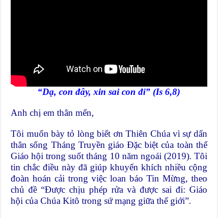
“Dạ, con đây, xin sai con đi” (Is 6,8)
Anh chị em thân mến,
Tôi muốn bày tỏ lòng biết ơn Thiên Chúa vì sự dấn
thân sống Tháng Truyền giáo Đặc biệt của toàn thể
Giáo hội trong suốt tháng 10 năm ngoái (2019). Tôi
tin chắc điều này đã giúp khuyến khích nhiều cộng
đoàn hoán cải trong việc loan báo Tin Mừng, theo
chủ đề “Được chịu phép rửa và được sai đi: Giáo
hội của Chúa Kitô trong sứ mạng giữa thế giới”.