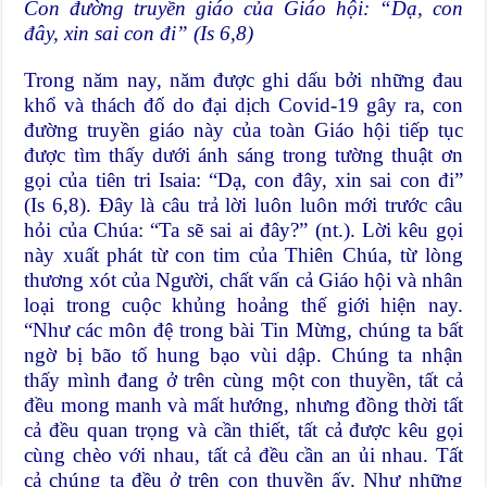
Con đường truyền giáo của Giáo hội: “Dạ, con
đây, xin sai con đi” (Is 6,8)
Trong năm nay, năm được ghi dấu bởi những đau
khổ và thách đố do đại dịch Covid-19 gây ra, con
đường truyền giáo này của toàn Giáo hội tiếp tục
được tìm thấy dưới ánh sáng trong tường thuật ơn
gọi của tiên tri Isaia: “Dạ, con đây, xin sai con đi”
(Is 6,8). Đây là câu trả lời luôn luôn mới trước câu
hỏi của Chúa: “Ta sẽ sai ai đây?” (nt.). Lời kêu gọi
này xuất phát từ con tim của Thiên Chúa, từ lòng
thương xót của Người, chất vấn cả Giáo hội và nhân
loại trong cuộc khủng hoảng thế giới hiện nay.
“Như các môn đệ trong bài Tin Mừng, chúng ta bất
ngờ bị bão tố hung bạo vùi dập. Chúng ta nhận
thấy mình đang ở trên cùng một con thuyền, tất cả
đều mong manh và mất hướng, nhưng đồng thời tất
cả đều quan trọng và cần thiết, tất cả được kêu gọi
cùng chèo với nhau, tất cả đều cần an ủi nhau. Tất
cả chúng ta đều ở trên con thuyền ấy. Như những