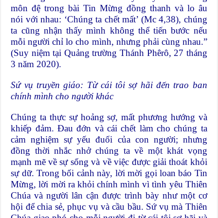
môn đệ trong bài Tin Mừng đồng thanh và lo âu
nói với nhau: ‘Chúng ta chết mất’ (Mc 4,38), chúng
ta cũng nhận thấy mình không thể tiến bước nếu
mỗi người chỉ lo cho mình, nhưng phải cùng nhau.”
(Suy niệm tại Quảng trường Thánh Phêrô, 27 tháng
3 năm 2020).
Sứ vụ truyền giáo: Từ cái tôi sợ hãi đến trao ban
chính mình cho người khác
Chúng ta thực sự hoảng sợ, mất phương hướng và
khiếp đảm. Đau đớn và cái chết làm cho chúng ta
cảm nghiệm sự yếu đuối của con người; nhưng
đồng thời nhắc nhở chúng ta về một khát vọng
mạnh mẽ về sự sống và về việc được giải thoát khỏi
sự dữ. Trong bối cảnh này, lời mời gọi loan báo Tin
Mừng, lời mời ra khỏi chính mình vì tình yêu Thiên
Chúa và người lân cận được trình bày như một cơ
hội để chia sẻ, phục vụ và cầu bầu. Sứ vụ mà Thiên
Chúa giao phó cho mỗi người đi từ cái tôi sợ hãi và