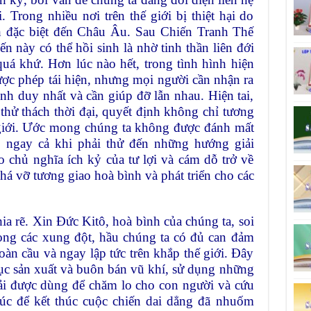
. Trong nhiều nơi trên thế giới bị thiệt hại do
ình đặc biệt đến Châu Âu. Sau Chiến Tranh Thế
ến này có thể hồi sinh là nhờ tinh thần liên đới
uá khứ. Hơn lúc nào hết, trong tình hình hiện
ợc phép tái hiện, nhưng mọi người cần nhận ra
nh duy nhất và cần giúp đỡ lẫn nhau. Hiện tai,
hử thách thời đại, quyết định không chỉ tương
 giới. Ước mong chúng ta không được đánh mất
i, ngay cả khi phải thử đến những hướng giải
 chủ nghĩa ích kỷ của tư lợi và cám dỗ trở về
á vỡ tương giao hoà bình và phát triển cho các
a rẽ. Xin Đức Kitô, hoà bình của chúng ta, soi
rong các xung đột, hầu chúng ta có đủ can đảm
oàn cầu và ngay lập tức trên khắp thế giới. Đây
tục sản xuất và buôn bán vũ khí, sử dụng những
ải được dùng để chăm lo cho con người và cứu
lúc để kết thúc cuộc chiến dai dẳng đã nhuốm