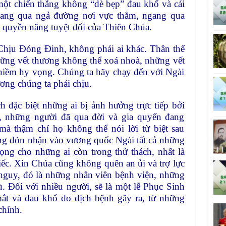
 một chiến thắng không “dè bẹp” đau khổ và cái
gang qua ngả đường nơi vực thẳm, ngang qua
là quyền năng tuyệt đối của Thiên Chúa.
Chịu Đóng Đinh, không phải ai khác. Thân thể
ững vết thương không thể xoá nhoà, những vết
 niềm hy vọng. Chúng ta hãy chạy đến với Ngài
ơng chúng ta phải chịu.
 đặc biệt những ai bị ảnh hưởng trực tiếp bởi
, những người đã qua đời và gia quyến đang
à thậm chí họ không thể nói lời từ biệt sau
ng đón nhận vào vương quốc Ngài tất cả những
ọng cho những ai còn trong thử thách, nhất là
ếc. Xin Chúa cũng không quên an ủi và trợ lực
nguy, đó là những nhân viên bệnh viện, những
ù. Đối với nhiều người, sẽ là một lễ Phục Sinh
mắt và đau khổ do dịch bệnh gây ra, từ những
chính.