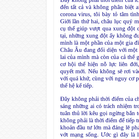
đến tất cả và không phân biệt ai
corona virus, tôi bày tỏ tâm t
Giới lần thứ hai, châu lục quý m
cụ thể giúp vượt qua xung đột q
tại, những xung đột ấy không đư
mình là một phần của một gia đì
Châu Âu đang đối diện với một t
lai của mình mà còn của cả thế
cơ hội thể hiện nỗ lực liên đớ
quyết mới. Nếu không sẽ rơi vào
với quá khứ, cùng với nguy cơ ph
thế hệ kế tiếp.
Đây không phải thời điểm của chi
sáng những ai có trách nhiệm t
tuân thủ lời kêu gọi ngừng bắn t
không phải là thời điểm để tiếp 
khoản đầu tư lớn mà đáng lẽ ph
vớt mạng sống. Ước gì đây là 