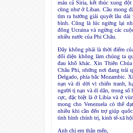
máu cả Siria, kết thúc xung độ
cũng như ở Liban. Cầu mong đây 
tìm ra hướng giải quyết lâu dài
bình. Cũng là lúc ngừng lại n
đông Ucraina và ngừng các cuộ
nhiều nước của Phi Châu.
Đây không phải là thời điểm c
đối diện không làm chúng ta qu
đau khổ khác. Xin Thiên Chúa
Châu Phi, những nơi đang trải
Delgado, phía bắc Mozambic. Xi
nạn và di dời vì chiến tranh,
người tị nạn và di dân, trong số
cực, đặc biệt là ở Libia và ở 
mong cho Venezuela có thể đạ
nhiều khi cần đến trợ giúp quốc
tình hình chính trị, kinh tế-xã hội
Anh chị em thân mến,