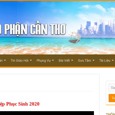
ận
Tin Giáo Hội
Phụng Vụ
Bài Viết
Sưu Tầm
Tài Liệu
iệp Phục Sinh 2020
THÔN