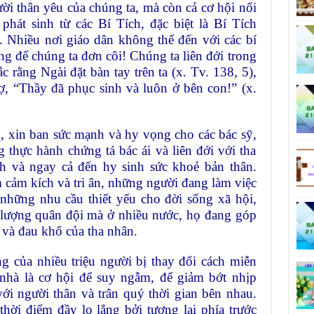
ời thân yêu của chúng ta, mà còn cả cơ hội nối
phát sinh từ các Bí Tích, đặc biệt là Bí Tích
 Nhiều nơi giáo dân không thể đến với các bí
g để chúng ta đơn côi! Chúng ta liên đới trong
c rằng Ngài đặt bàn tay trên ta (x. Tv. 138, 5),
ợ, “Thầy đã phục sinh và luôn ở bên con!” (x.
 xin ban sức mạnh và hy vọng cho các bác sỹ,
 thực hành chứng tá bác ái và liên đới với tha
nh và ngay cả đến hy sinh sức khoẻ bản thân.
cảm kích và tri ân, những người đang làm việc
hững nhu cầu thiết yếu cho đời sống xã hội,
c lượng quân đội mà ở nhiều nước, họ đang góp
và đau khổ của tha nhân.
g của nhiều triệu người bị thay đổi cách miễn
 nhà là cơ hội để suy ngẫm, để giảm bớt nhịp
với người thân và trân quý thời gian bên nhau.
thời điểm đầy lo lắng bởi tương lai phía trước