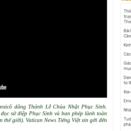
Thô
tru
Thơ
Bài
Cần
Kin
Các
Giá
mục
Dan
từ 
Địa
Ema
nxicô dâng Thánh Lễ Chúa Nhật Phục Sinh.
Nhữn
ọc sứ điệp Phục Sinh và ban phép lành toàn
Tưở
n thế giới). Vatican News Tiếng Việt xin gởi đến
phậ