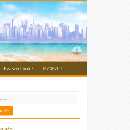
Học Kinh Thánh
TTMV GPCT
G BÁO