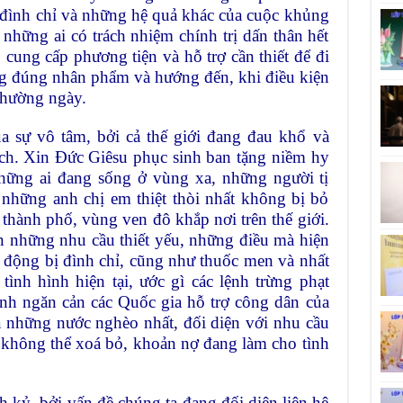
ị đình chỉ và những hệ quả khác của cuộc khủng
những ai có trách nhiệm chính trị dấn thân hết
cung cấp phương tiện và hỗ trợ cần thiết để đi
g đúng nhân phẩm và hướng đến, khi điều kiện
 thường ngày.
a sự vô tâm, bởi cả thế giới đang đau khổ và
ịch. Xin Đức Giêsu phục sinh ban tặng niềm hy
những ai đang sống ở vùng xa, những người tị
 những anh chị em thiệt thòi nhất không bị bỏ
c thành phố, vùng ven đô khắp nơi trên thế giới.
n những nhu cầu thiết yếu, những điều mà hiện
t động bị đình chỉ, cũng như thuốc men và nhất
c tình hình hiện tại, ước gì các lệnh trừng phạt
ệnh ngăn cản các Quốc gia hỗ trợ công dân của
à những nước nghèo nhất, đối diện với nhu cầu
u không thể xoá bỏ, khoản nợ đang làm cho tình
 kỷ, bởi vấn đề chúng ta đang đối diện liên hệ