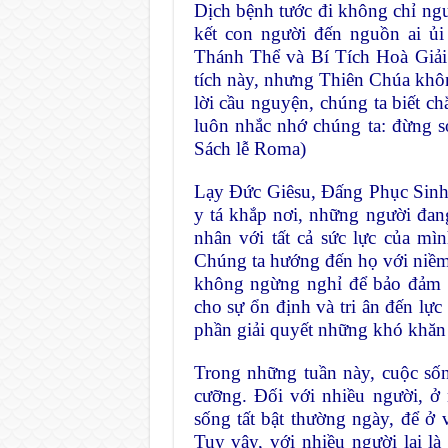
Dịch bệnh tước đi không chỉ ngư
kết con người đến nguồn ai ủi 
Thánh Thể và Bí Tích Hoà Giải.
tích này, nhưng Thiên Chúa khôn
lời cầu nguyện, chúng ta biết chắ
luôn nhắc nhớ chúng ta: đừng s
Sách lễ Roma)
Lạy Đức Giêsu, Đấng Phục Sinh,
y tá khắp nơi, những người đang
nhân với tất cả sức lực của mì
Chúng ta hướng đến họ với niềm 
không ngừng nghỉ để bảo đảm n
cho sự ổn định và tri ân đến lự
phần giải quyết những khó khăn 
Trong những tuần này, cuộc sốn
cưỡng. Đối với nhiều người, ở
sống tất bật thường ngày, để ở 
Tuy vậy, với nhiều người lại là 