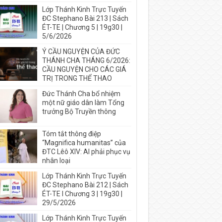
Lớp Thánh Kinh Trực Tuyến
ĐC Stephano Bài 213 | Sách
ÉT-TE | Chương 5 | 19g30 |
5/6/2026
Ý CẦU NGUYỆN CỦA ĐỨC
THÁNH CHA THÁNG 6/2026:
CẦU NGUYỆN CHO CÁC GIÁ
TRỊ TRONG THỂ THAO
Đức Thánh Cha bổ nhiệm
một nữ giáo dân làm Tổng
trưởng Bộ Truyền thông
Tóm tắt thông điệp
“Magnifica humanitas” của
ĐTC Lêô XIV: AI phải phục vụ
nhân loại
Lớp Thánh Kinh Trực Tuyến
ĐC Stephano Bài 212 | Sách
ÉT-TE I Chương 3 | 19g30 |
29/5/2026
Lớp Thánh Kinh Trực Tuyến