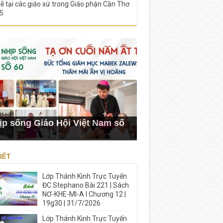
lễ tại các giáo xứ trong Giáo phận Cần Thơ
5
ịp sống Giáo Hội Việt Nam số
IẾT
Lớp Thánh Kinh Trực Tuyến
ĐC Stephano Bài 221 | Sách
NƠ-KHE-MI-A I Chương 12 |
19g30 | 31/7/2026
Lớp Thánh Kinh Trực Tuyến