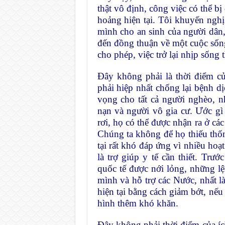
thật vô định, công việc có thể b
hoảng hiện tại. Tôi khuyến nghị 
mình cho an sinh của người dân, 
đến đồng thuận về một cuộc sốn
cho phép, việc trở lại nhịp sống
Đây không phải là thời điểm củ
phải hiệp nhất chống lại bệnh d
vọng cho tất cả người nghèo, 
nạn và người vô gia cư. Ước gì
rơi, họ có thể được nhận ra ở cá
Chúng ta không để họ thiếu thố
tại rất khó đáp ứng vì nhiều hoạ
là trợ giúp y tế cần thiết. Trướ
quốc tế được nới lỏng, những l
mình và hỗ trợ các Nước, nhất l
hiện tại bằng cách giảm bớt, nế
hình thêm khó khăn.
Đây không phải thời điểm của ích