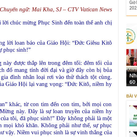
Giờ 
202
Chuyển ngữ: Mai Kha, SJ – CTV Vatican News
i lời chúc mừng Phục Sinh đến toàn thể anh chị
g lời loan báo của Giáo Hội: “Đức Giêsu Kitô
ự phục sinh!”
này được thắp lên trong đêm tối: đêm tối của
ch đố mang tính đời đại và giờ đây còn bị bủa
Nh
gia đình nhân loại rơi vào thử thách tột cùng.
60
của Giáo Hội lại vang vọng: “Đức Kitô, niềm hy
BÀI V
lan” khác, từ con tim đến con tim, bởi mọi con
 Mừng này. Đây là sự loan truyền của niềm hy
của tôi, đã phục sinh!” Đây không phải là một
ến mọi khó khăn. Không phải như thế, sự phục
ư vậy. Niềm vui phục sinh là sự vinh thắng của