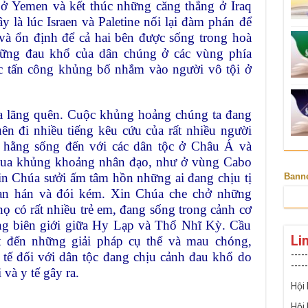
t ở Yemen và kết thúc những căng thẳng ở Iraq
là lúc Israen và Paletine nối lại đàm phán để
 và ổn định để cả hai bên được sống trong hoà
hững đau khổ của dân chúng ở các vùng phía
c tấn công khủng bố nhắm vào người vô tội ở
ủa lãng quên. Cuộc khủng hoảng chúng ta đang
ên đi nhiều tiếng kêu cứu của rất nhiều người
 hằng sống đến với các dân tộc ở Châu Á và
 qua khủng khoảng nhân đạo, như ở vùng Cabo
n Chúa sưởi ấm tâm hồn những ai đang chịu tị
Bann
 hạn hán và đói kém. Xin Chúa che chở những
 họ có rất nhiều trẻ em, đang sống trong cảnh cơ
vùng biên giới giữa Hy Lạp và Thổ Nhĩ Kỳ. Cầu
Li
t đến những giải pháp cụ thể và mau chóng,
-----
 tế đối với dân tộc đang chịu cảnh đau khổ do
-----
 và y tế gây ra.
Hội
Hội