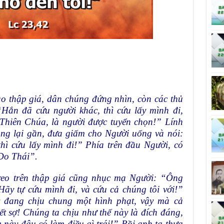
o thập giá, dân chúng đứng nhìn, còn các thủ
“Hắn đã cứu người khác, thì cứu lấy mình đi,
 Thiên Chúa, là người được tuyển chọn!” Lính
úng lại gần, đưa giấm cho Người uống và nói:
hì cứu lấy mình đi!” Phía trên đầu Người, có
 Do Thái”.
 treo trên thập giá cũng nhục mạ Người: “Ông
ãy tự cứu mình đi, và cứu cả chúng tôi với!”
 đang chịu chung một hình phạt, vậy mà cả
t sợ! Chúng ta chịu như thế này là đích đáng,
 này đâu có làm điều gì trái!” Rồi anh ta thưa