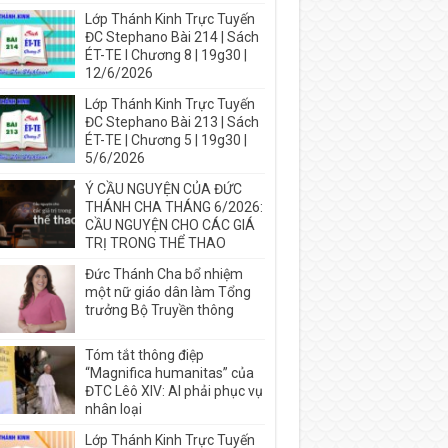
Lớp Thánh Kinh Trực Tuyến
ĐC Stephano Bài 214 | Sách
ÉT-TE I Chương 8 | 19g30 |
12/6/2026
Lớp Thánh Kinh Trực Tuyến
ĐC Stephano Bài 213 | Sách
ÉT-TE | Chương 5 | 19g30 |
5/6/2026
Ý CẦU NGUYỆN CỦA ĐỨC
THÁNH CHA THÁNG 6/2026:
CẦU NGUYỆN CHO CÁC GIÁ
TRỊ TRONG THỂ THAO
Đức Thánh Cha bổ nhiệm
một nữ giáo dân làm Tổng
trưởng Bộ Truyền thông
Tóm tắt thông điệp
“Magnifica humanitas” của
ĐTC Lêô XIV: AI phải phục vụ
nhân loại
Lớp Thánh Kinh Trực Tuyến