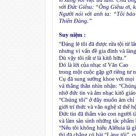
với Ðức Giêsu: “Ông Giêsu ơi, k
Người nói với anh ta: “Tôi bảo 
Thiên Ðàng.”
Suy niệm :
“Ðáng lẽ tôi đã được rửa tội từ lâ
nhưng vì vấn đề gia đình và làn
Dù vậy tôi rất ư là kitô hữu.”
Ðó là lời của nhạc sĩ Văn Cao
trong một cuộc gặp gỡ riêng tư 
Cụ đã sung sướng khoe với mọi 
và thẳng thắn nhìn nhận: “Chúng
nhờ đức tin và âm nhạc kitô giáo
“Chúng tôi” ở đây muốn ám chỉ
giới trí thức và văn nghệ sĩ thế h
Ðức tin đã thấm vào con người tà
và làm sản sinh những tác phẩm 
“Nếu tôi không hiểu Alêluia là gì
thì đã chẳng có bài “Làng tôi”, c