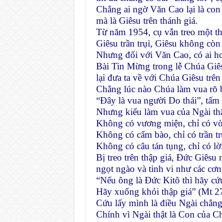
Chẳng ai ngờ Văn Cao lại là con
mà là Giêsu trên thánh giá.
Từ năm 1954, cụ vẫn treo một th
Giêsu trần trụi, Giêsu không còn 
Nhưng đối với Văn Cao, có ai h
Bài Tin Mừng trong lễ Chúa Giê
lại đưa ta về với Chúa Giêsu trên
Chẳng lúc nào Chúa làm vua rõ b
“Ðây là vua người Do thái”, tấm
Nhưng kiểu làm vua của Ngài th
Không có vương miện, chỉ có vò
Không có cẩm bào, chỉ có trần t
Không có câu tán tụng, chỉ có lờ
Bị treo trên thập giá, Ðức Giêsu
ngọt ngào và tinh vi như các cơ
“Nếu ông là Ðức Kitô thì hãy cứ
Hãy xuống khỏi thập giá” (Mt 27
Cứu lấy mình là điều Ngài chẳng
Chính vì Ngài thật là Con của C