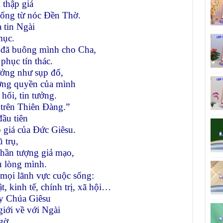
 thập giá
uống từ nóc Ðền Thờ.
 tin Ngài
mục.
i đã buông mình cho Cha,
phục tín thác.
ưởng như sụp đổ,
ương quyền của mình
hối, tin tưởng.
 trên Thiên Ðàng.”
đầu tiên
p giá của Ðức Giêsu.
 trụ,
hần tượng giả mạo,
ụ lòng mình.
mọi lãnh vực cuộc sống:
, kinh tế, chính trị, xã hội…
y Chúa Giêsu
giới về với Ngài
gờ,