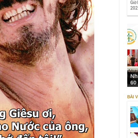
Giờ 
202
Nh
60
BÀI V