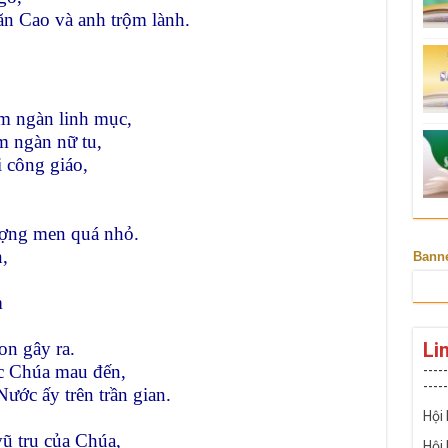
ăn Cao và anh trộm lành.
ăm ngàn linh mục,
m ngàn nữ tu,
i công giáo,
ượng men quá nhỏ.
,
Bann
m
Li
on gây ra.
c Chúa mau đến,
-----
-----
ước ấy trên trần gian.
Hội
ũ trụ của Chúa,
Hội