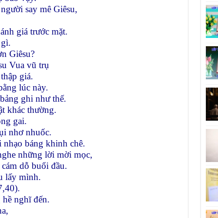
 người say mê Giêsu,
ánh giá trước mặt.
gì.
ơn Giêsu?
su Vua vũ trụ
 thập giá.
ằng lúc này.
 bảng ghi như thế.
ật khác thường.
ng gai.
rụi nhơ nhuốc.
i nhạo báng khinh chê.
 nghe những lời mời mọc,
n cám dỗ buổi đầu.
u lấy mình.
,40).
 hề nghĩ đến.
ha,