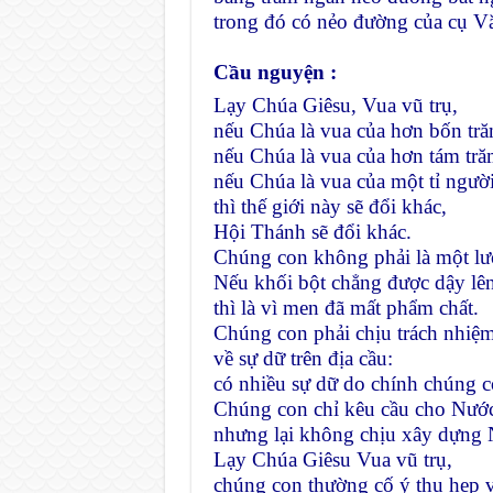
trong đó có nẻo đường của cụ V
Cầu nguyện :
Lạy Chúa Giêsu, Vua vũ trụ,
nếu Chúa là vua của hơn bốn tr
nếu Chúa là vua của hơn tám tră
nếu Chúa là vua của một tỉ ngườ
thì thế giới này sẽ đổi khác,
Hội Thánh sẽ đổi khác.
Chúng con không phải là một l
Nếu khối bột chẳng được dậy lên
thì là vì men đã mất phẩm chất.
Chúng con phải chịu trách nhiệ
về sự dữ trên địa cầu:
có nhiều sự dữ do chính chúng c
Chúng con chỉ kêu cầu cho Nướ
nhưng lại không chịu xây dựng N
Lạy Chúa Giêsu Vua vũ trụ,
chúng con thường cố ý thu hẹp v