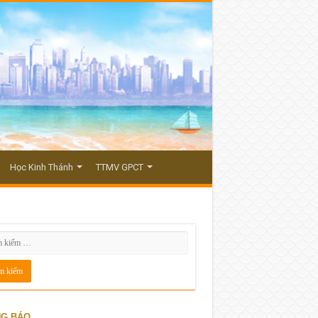
Học Kinh Thánh
TTMV GPCT
G BÁO