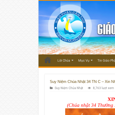
Lời Chúa
Mục Vụ
Tin Giáo Ph
Suy Niệm Chúa Nhật 34 TN C – Xin Nh
Suy Niệm Chúa Nhật
8,763 lượt xem
XI
(Chúa nhật 34 Thường 