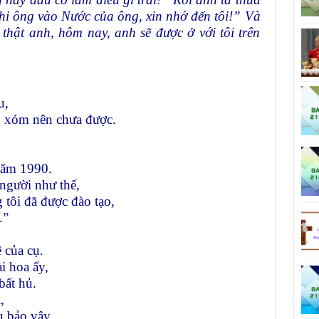
hi ông vào Nước của ông, xin nhớ đến tôi!” Và
thật anh, hôm nay, anh sẽ được ở với tôi trên
u,
g xóm nên chưa được.
năm 1990.
người như thế,
 tôi đã được đào tạo,
.”
ệ của cụ.
i hoa ấy,
bất hủ.
,
ụ bảo vậy.