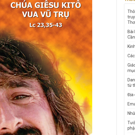
Thô
tru
Thơ
Bài
Cần
Kin
Các
Giá
mục
Dan
từ 
Địa
Ema
Nhữn
Tưở
phậ