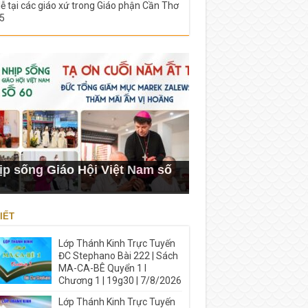
lễ tại các giáo xứ trong Giáo phận Cần Thơ
5
ịp sống Giáo Hội Việt Nam số
IẾT
Lớp Thánh Kinh Trực Tuyến
ĐC Stephano Bài 222 | Sách
MA-CA-BÊ Quyển 1 I
Chương 1 | 19g30 | 7/8/2026
Lớp Thánh Kinh Trực Tuyến