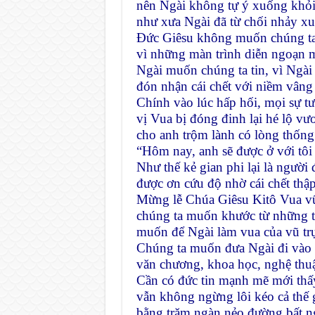
nên Ngài không tự ý xuống khỏi
như xưa Ngài đã từ chối nhảy x
Ðức Giêsu không muốn chúng ta
vì những màn trình diễn ngoạn 
Ngài muốn chúng ta tin, vì Ngà
đón nhận cái chết với niềm vâng 
Chính vào lúc hấp hối, mọi sự t
vị Vua bị đóng đinh lại hé lộ v
cho anh trộm lành có lòng thống 
“Hôm nay, anh sẽ được ở với tôi
Như thế kẻ gian phi lại là người 
được ơn cứu độ nhờ cái chết thậ
Mừng lễ Chúa Giêsu Kitô Vua vũ
chúng ta muốn khước từ những t
muốn để Ngài làm vua của vũ tr
Chúng ta muốn đưa Ngài đi vào 
văn chương, khoa học, nghệ thuật
Cần có đức tin mạnh mẽ mới thấ
vẫn không ngừng lôi kéo cả thế 
bằng trăm ngàn nẻo đường bất n