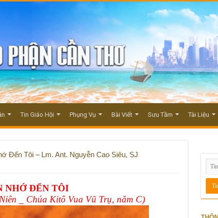
ận
Tin Giáo Hội
Phụng Vụ
Bài Viết
Sưu Tầm
Tài Liệu
ớ Đến Tôi – Lm. Ant. Nguyễn Cao Siêu, SJ
N NHỚ ĐẾN TÔI
Niên _ Chúa Kitô Vua Vũ Trụ, năm C)
THÔN