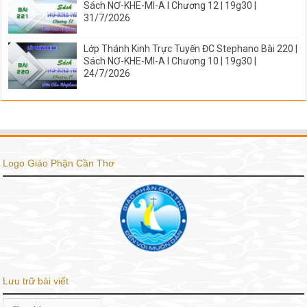
Sách NƠ-KHE-MI-A I Chương 12 | 19g30 |
31/7/2026
Lớp Thánh Kinh Trực Tuyến ĐC Stephano Bài 220 |
Sách NƠ-KHE-MI-A I Chương 10 | 19g30 |
24/7/2026
Logo Giáo Phận Cần Thơ
Lưu trữ bài viết
Lưu