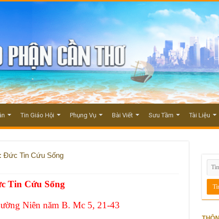
ận
Tin Giáo Hội
Phụng Vụ
Bài Viết
Sưu Tầm
Tài Liệu
 Đức Tin Cứu Sống
c Tin Cứu Sống
ường Niên năm B. Mc 5, 21-43
THÔN