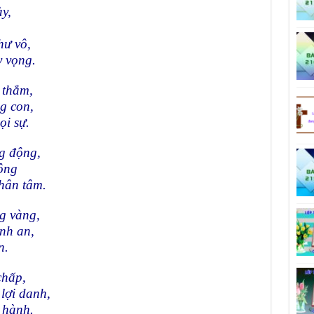
y,
hư vô,
y vọng.
 thẳm,
g con,
ọi sự.
ng động,
ộng
hân tâm.
g vàng,
nh an,
n.
chấp,
lợi danh,
 hành.