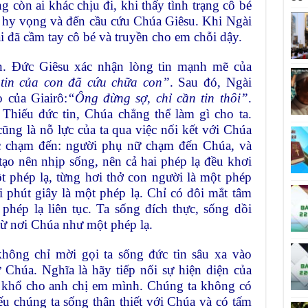
ng còn ai khác chịu đi, khi thấy tình trạng cô bé
 hy vọng và đến cầu cứu Chúa Giêsu. Khi Ngài
i đã cầm tay cô bé và truyền cho em chỗi dậy.
in. Ðức Giêsu xác nhận lòng tin mạnh mẽ của
 tin của con đã cứu chữa con”
. Sau đó, Ngài
 của Giairô:
“Ông đừng sợ, chỉ cần tin thôi”
.
 Thiếu đức tin, Chúa chẳng thể làm gì cho ta.
ũng là nỗ lực của ta qua việc nối kết với Chúa
iệc chạm đến: người phụ nữ chạm đến Chúa, và
ạo nên nhịp sống, nên cả hai phép lạ đều khơi
t phép lạ, từng hơi thở con người là một phép
i phút giây là một phép lạ. Chỉ có đôi mắt tâm
hép lạ liên tục. Ta sống đích thực, sống dồi
 từ nơi Chúa như một phép lạ.
ông chỉ mời gọi ta sống đức tin sâu xa vào
Chúa. Nghĩa là hãy tiếp nối sự hiện diện của
 khổ cho anh chị em mình. Chúng ta không có
 chúng ta sống thân thiết với Chúa và có tấm