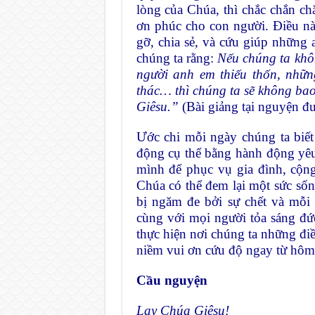
lòng của Chúa, thì chắc chắn c
ơn phúc cho con người. Điều nà
gỡ, chia sẻ, và cứu giúp những
chúng ta rằng:
Nếu chúng ta khôn
người anh em thiếu thốn, những
thác… thì chúng ta sẽ không bao
Giêsu.”
(Bài giảng tại nguyện đư
Ước chi mỗi ngày chúng ta biế
động cụ thể bằng hành động yêu
mình để phục vụ gia đình, cộn
Chúa có thể đem lại một sức sốn
bị ngăm đe bởi sự chết và mỗi
cùng với mọi người tỏa sáng đức
thực hiện nơi chúng ta những điề
niềm vui ơn cứu độ ngay từ hôm
Cầu nguyện
Lạy Chúa Giêsu!