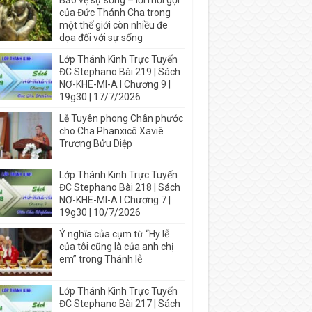
Bảo vệ sự sống – lời mời gọi
của Đức Thánh Cha trong
một thế giới còn nhiều đe
dọa đối với sự sống
Lớp Thánh Kinh Trực Tuyến
ĐC Stephano Bài 219 | Sách
NƠ-KHE-MI-A I Chương 9 |
19g30 | 17/7/2026
Lễ Tuyên phong Chân phước
cho Cha Phanxicô Xaviê
Trương Bửu Diệp
Lớp Thánh Kinh Trực Tuyến
ĐC Stephano Bài 218 | Sách
NƠ-KHE-MI-A I Chương 7 |
19g30 | 10/7/2026
Ý nghĩa của cụm từ “Hy lễ
của tôi cũng là của anh chị
em” trong Thánh lễ
Lớp Thánh Kinh Trực Tuyến
ĐC Stephano Bài 217 | Sách