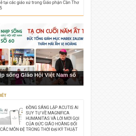
lễ tại các giáo xứ trong Giáo phận Cần Thơ
5
ịp sống Giáo Hội Việt Nam số
IẾT
ĐỒNG SÁNG LẬP ACUTIS AI
SUY TƯ VỀ MAGNIFICA
HUMANITAS VÀ LỜI MỜI GỌI
CỦA ĐỨC GIÁO HOÀNG ĐỐI
 CÁC MÔN ĐỆ TRONG THỜI ĐẠI KỸ THUẬT