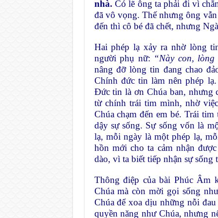
nhà.
Có lẽ ông ta phải đi vì chẳ
đã vô vọng. Thế nhưng ông vẫn
đến thì cô bé đã chết, nhưng Ngà
Hai phép lạ xảy ra nhờ lòng t
người phụ nữ:
“Này con, lòng
nâng đỡ lòng tin đang chao đảo
Chính đức tin làm nên phép lạ.
Đức tin là ơn Chúa ban, nhưng c
từ chính trái tim mình, nhờ v
Chúa chạm đến em bé. Trái tim t
dậy sự sống. Sự sống vốn là mộ
lạ, mỗi ngày là một phép lạ, mỗ
hồn mới cho ta cảm nhận được p
dào, vì ta biết tiếp nhận sự sống
Thông điệp của bài Phúc Âm kh
Chúa mà còn mời gọi sống như 
Chúa để xoa dịu những nỗi đau
quyền năng như Chúa, nhưng nếu