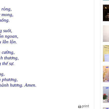
 ròng,
c mong,
sống.
g suốt,
ôn ngoan,
 lẫn lộn.
n cường,
nh thương,
 thế sự.
ng,
n phương,
 hành hương. Amen.
print