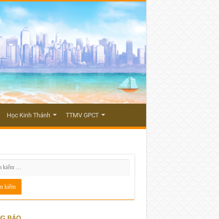
Học Kinh Thánh
TTMV GPCT
G BÁO