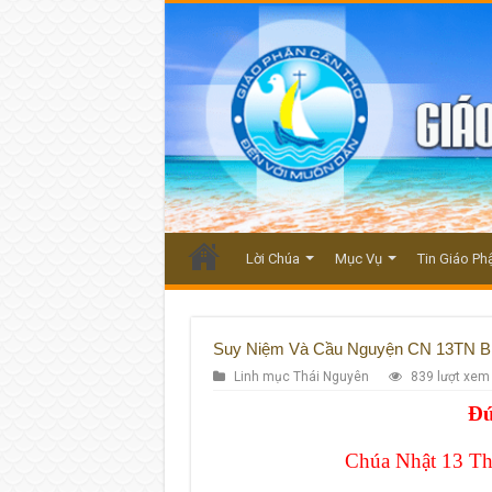
Lời Chúa
Mục Vụ
Tin Giáo Ph
Suy Niệm Và Cầu Nguyện CN 13TN B:
Linh mục Thái Nguyên
839 lượt xem
Đứ
Chúa Nhật 13 Th