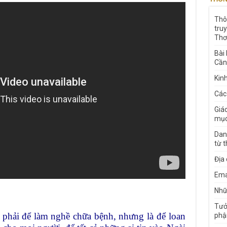
Thô
tru
Thơ
Bài
Cần
Kin
Các
Giá
mục
Dan
từ 
Địa
Ema
Nhữn
Tưở
 phải để làm nghề chữa bệnh, nhưng là để loan
phậ