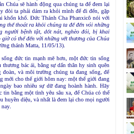
hắn Chúa sẽ hành động qua chúng ta để đem lại
y đòi ta phải dám ra khỏi mình để đi đến, gặp
 ai khốn khổ. Đức Thánh Cha Phanxicô nói với
g thể thoát ra khỏi chúng ta để đến vói những
 người bệnh tật, dốt nát, nghèo đói, bị khai
 giờ có thể đến với những vết thương của Chúa
ờng thánh Matta, 11/05/13).
t sống đức tin mạnh mẽ hơn, một đức tin sống
 thương bác ái, bằng sự dấn thân hy sinh quên
g đoàn, và môi trường chúng ta đang sống, để
g mới cho thế giới hôm nay: một thế giới đang
 ngày bao nhiêu sự dữ đang hoành hành. Hãy
 tin bằng một tình yêu sâu xa, để Chúa có thể
u huyền diệu, và nhất là đem lại cho mọi người
 nay.