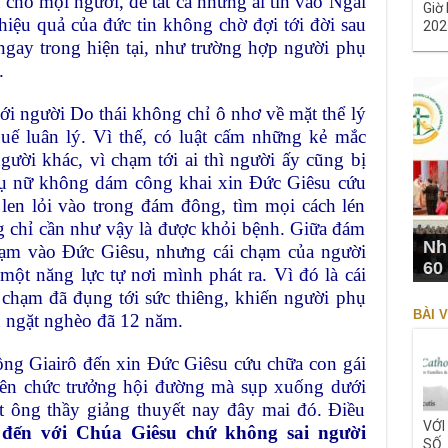
ho mọi người, để tất cả những ai tin vào Ngài
Giờ 
hiệu quả của đức tin không chờ đợi tới đời sau
202
ngay trong hiện tại, như trường hợp người phụ
.
ới người Do thái không chỉ ô nhơ về mặt thể lý
uế luân lý. Vì thế, có luật cấm những kẻ mắc
ười khác, vì chạm tới ai thì người ấy cũng bị
phụ nữ không dám công khai xin Đức Giêsu cứu
len lỏi vào trong đám đông, tìm mọi cách lén
ng chỉ cần như vậy là được khỏi bệnh. Giữa đám
Nh
hạm vào Đức Giêsu, nhưng cái chạm của người
60
ột năng lực tự nơi mình phát ra. Vì đó là cái
 chạm đã đụng tới sức thiêng, khiến người phụ
BÀI V
h ngặt nghèo đã 12 năm.
 ông Giairô đến xin Đức Giêsu cứu chữa con gái
viên chức trưởng hội đường mà sụp xuống dưới
t ông thầy giảng thuyết nay đây mai đó. Điều
VỚI
 đến với Chúa Giêsu chứ không sai người
SỐ