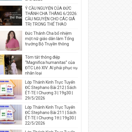
Ý CẦU NGUYỆN CỦA ĐỨC
THÁNH CHA THÁNG 6/2026:
CẦU NGUYỆN CHO CÁC GIÁ
TRỊ TRONG THỂ THAO
Đức Thánh Cha bổ nhiệm
một nữ giáo dân làm Tổng
trưởng Bộ Truyền thông
Tóm tắt thông điệp
“Magnifica humanitas” của
ĐTC Lêô XIV: AI phải phục vụ
nhân loại
Lớp Thánh Kinh Trực Tuyến
ĐC Stephano Bài 212 | Sách
ÉT-TE I Chương 3 | 19g30 |
29/5/2026
Lớp Thánh Kinh Trực Tuyến
ĐC Stephano Bài 211 | Sách
ÉT-TE I Chương 1tt | 19g30 |
22/5/2026