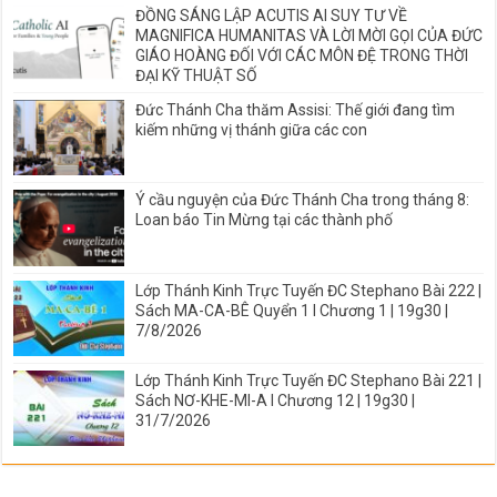
ĐỒNG SÁNG LẬP ACUTIS AI SUY TƯ VỀ
MAGNIFICA HUMANITAS VÀ LỜI MỜI GỌI CỦA ĐỨC
GIÁO HOÀNG ĐỐI VỚI CÁC MÔN ĐỆ TRONG THỜI
ĐẠI KỸ THUẬT SỐ
Đức Thánh Cha thăm Assisi: Thế giới đang tìm
kiếm những vị thánh giữa các con
Ý cầu nguyện của Đức Thánh Cha trong tháng 8:
Loan báo Tin Mừng tại các thành phố
Lớp Thánh Kinh Trực Tuyến ĐC Stephano Bài 222 |
Sách MA-CA-BÊ Quyển 1 I Chương 1 | 19g30 |
7/8/2026
Lớp Thánh Kinh Trực Tuyến ĐC Stephano Bài 221 |
Sách NƠ-KHE-MI-A I Chương 12 | 19g30 |
31/7/2026