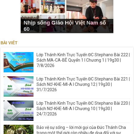
Nhịp sống Giáo Hội Việt Nam số
60
BÀI VIẾT
Lớp Thánh Kinh Trực Tuyến ĐC Stephano Bài 222 |
Sách MA-CA-BÊ Quyển 1 I Chương 1 | 19g30 |
7/8/2026
Lớp Thánh Kinh Trực Tuyến ĐC Stephano Bài 221 |
Sách NƠ-KHE-MI-A I Chương 12 | 19g30 |
31/7/2026
Lớp Thánh Kinh Trực Tuyến ĐC Stephano Bài 220 |
Sách NƠ-KHE-MI-A I Chương 10 | 19g30 |
24/7/2026
Bảo vệ sự sống – lời mời gọi của Đức Thánh Cha
trong một thế giới còn nhiều đe dọa đối với sự