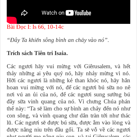
Bài Ðọc I: Is 66, 10-14c
“Ðây Ta khiến sông bình an chảy vào nó”.
Trích sách Tiên tri Isaia.
Các ngươi hãy vui mừng với Giêrusalem, và hết
thảy những ai yêu quý nó, hãy nhảy mừng vì nó.
Hỡi các ngươi là những kẻ than khóc nó, hãy hân
hoan vui mừng với nó, để các ngươi bú sữa no nê
nơi vú an ủi của nó, để các ngươi sung sướng bú
đầy sữa vinh quang của nó. Vì chưng Chúa phán
thế này: “Ta sẽ làm cho sự bình an chảy đến nó như
con sông, và vinh quang chư dân tràn tới như thác
lũ. Các ngươi sẽ được bú sữa, được ẵm vào lòng và
được nâng niu trên đầu gối. Ta sẽ vỗ về các ngươi
như người mẹ nâng niu con, và tại Giêrusalem, các