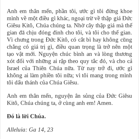
Anh em thân mến, phần tôi, ước gì tôi đừng khoe
mình về một điều gì khác, ngoại trừ về thập giá Ðức
Giêsu Kitô, Chúa chúng ta. Nhờ cây thập giá mà thế
gian đã chịu đóng đinh cho tôi, và tôi cho thế gian.
Vì chưng trong Ðức Kitô, có cắt bì hay không cũng
chẳng có giá trị gì, điều quan trọng là trở nên một
tạo vật mới. Nguyện chúc bình an và lòng thương
xót đối với những ai rập theo quy tắc đó, và cho cả
Israel của Thiên Chúa nữa. Từ nay trở đi, ước gì
không ai làm phiền tôi nữa; vì tôi mang trong mình
tôi dấu thánh của Chúa Giêsu.
Anh em thân mến, nguyện ân sủng của Ðức Giêsu
Kitô, Chúa chúng ta, ở cùng anh em! Amen.
Ðó là lời Chúa.
Alleluia: Ga 14, 23