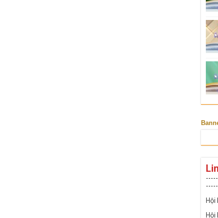
Bann
Li
-----
-----
Hội
Hội