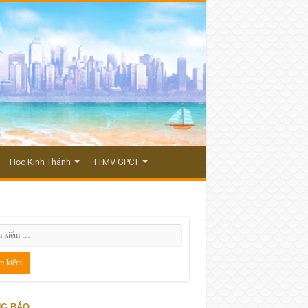
Học Kinh Thánh
TTMV GPCT
G BÁO