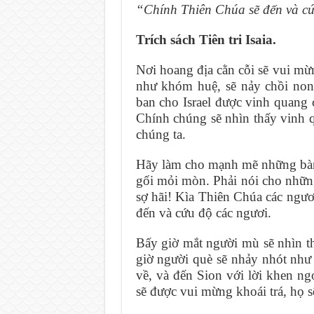
“Chính Thiên Chúa sẽ đến và cứ
Trích sách Tiên tri Isaia.
Nơi hoang địa cằn cỗi sẽ vui mừn
như khóm huệ, sẽ nảy chồi non
ban cho Israel được vinh quang
Chính chúng sẽ nhìn thấy vinh
chúng ta.
Hãy làm cho mạnh mẽ những bàn 
gối mỏi mòn. Phải nói cho nhữn
sợ hãi! Kìa Thiên Chúa các ngươ
đến và cứu độ các ngươi.
Bấy giờ mắt người mù sẽ nhìn th
giờ người què sẽ nhảy nhót như
về, và đến Sion với lời khen ng
sẽ được vui mừng khoái trá, họ s