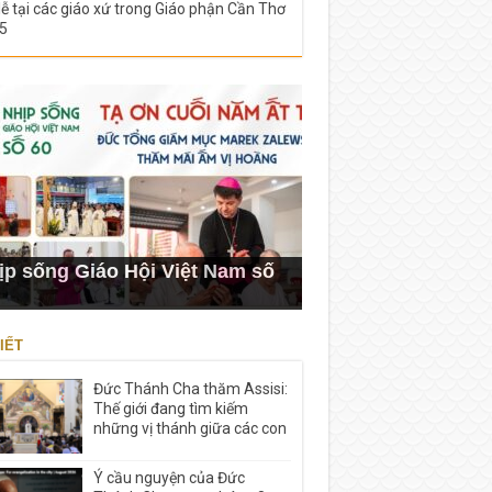
lễ tại các giáo xứ trong Giáo phận Cần Thơ
5
ịp sống Giáo Hội Việt Nam số
IẾT
Đức Thánh Cha thăm Assisi:
Thế giới đang tìm kiếm
những vị thánh giữa các con
Ý cầu nguyện của Đức