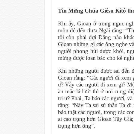
Tin Mừng Chúa Giêsu Kitô th
Khi ấy, Gioan ở trong ngục ngh
môn đệ đến thưa Ngài rằng: “Th
tôi còn phải đợi Ðấng nào khá
Gioan những gì các ông nghe và
người phong hủi được khỏi, ngườ
mừng được loan báo cho kẻ nghè
Khi những người được sai đến đ
Gioan rằng: “Các ngươi đi xem g
ư? Vậy các ngươi đi xem gì? M
ăn mặc lả lướt thì ở nơi cung đ
tri ư? Phải, Ta bảo các ngươi, và
rằng: “Này Ta sai sứ thần Ta đi
bảo thật các ngươi, trong các co
ai cao trọng hơn Gioan Tẩy Giả;
trọng hơn ông”.