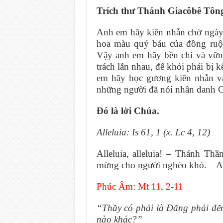
Trích thư Thánh Giacôbê Tông
Anh em hãy kiên nhẫn chờ ngày
hoa màu quý báu của đồng ruộ
Vậy anh em hãy bền chí và vữn
trách lẫn nhau, để khỏi phải bị 
em hãy học gương kiên nhẫn và 
những người đã nói nhân danh 
Ðó là lời Chúa.
Alleluia: Is 61, 1 (x. Lc 4, 12)
Alleluia, alleluia! – Thánh Thầ
mừng cho người nghèo khó. – Al
Phúc Âm: Mt 11, 2-11
“Thầy có phải là Ðấng phải đế
nào khác?”