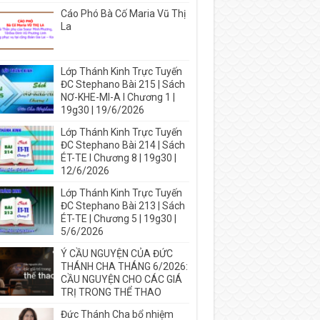
Cáo Phó Bà Cố Maria Vũ Thị
La
Lớp Thánh Kinh Trực Tuyến
ĐC Stephano Bài 215 | Sách
NƠ-KHE-MI-A I Chương 1 |
19g30 | 19/6/2026
Lớp Thánh Kinh Trực Tuyến
ĐC Stephano Bài 214 | Sách
ÉT-TE I Chương 8 | 19g30 |
12/6/2026
Lớp Thánh Kinh Trực Tuyến
ĐC Stephano Bài 213 | Sách
ÉT-TE | Chương 5 | 19g30 |
5/6/2026
Ý CẦU NGUYỆN CỦA ĐỨC
THÁNH CHA THÁNG 6/2026:
CẦU NGUYỆN CHO CÁC GIÁ
TRỊ TRONG THỂ THAO
Đức Thánh Cha bổ nhiệm