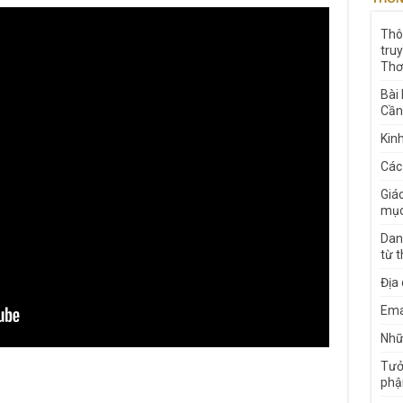
Thô
tru
Thơ
Bài
Cần
Kin
Các
Giá
mục
Dan
từ 
Địa
Ema
Nhữn
Tưở
phậ