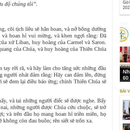
Giờ 
u độ chúng tôi”.
202
g, cõi tịch liêu sẽ hân hoan, và nở bông dường
 và hoan hỉ vui mừng, và khen ngợi rằng: Ðã
 của xứ Liban, huy hoàng của Carmel và Saron.
 quang của Chúa, và huy hoàng của Thiên Chúa
tay rời rã, và hãy làm cho tăng sức những đầu
Nh
g người nhát đảm rằng: Hãy can đảm lên, đừng
60
i sẽ đem lại điều báo ứng; chính Thiên Chúa sẽ
BÀI V
ấy, và tai những người điếc sẽ được nghe. Bấy
 nai, những người được Chúa cứu chuộc, sẽ trở
ợi; và trên đầu họ mang hoan hỉ triền miên, họ
ẽ không còn đau buồn; rên siết sẽ trốn xa.