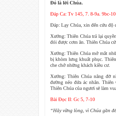
Ðó là lời Chúa.
Ðáp Ca: Tv 145, 7. 8-9a. 9bc-10
Ðáp: Lạy Chúa, xin đến cứu độ c
Xướng: Thiên Chúa trả lại quyền
đói được cơm ăn. Thiên Chúa cứu
Xướng: Thiên Chúa mở mắt nhữn
bị khòm lưng khuất phục. Thiê
che chở những khách kiều cư.
Xướng: Thiên Chúa nâng đỡ nh
đường nẻo đứa ác nhân. Thiên 
Thiên Chúa của ngươi sẽ làm vua
Bài Ðọc II: Gc 5, 7-10
“Hãy vững lòng, vì Chúa gần đ