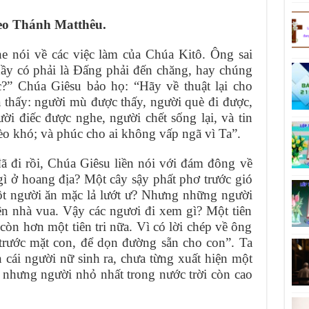
eo Thánh Matthêu.
e nói về các việc làm của Chúa Kitô. Ông sai
ầy có phải là Ðấng phải đến chăng, hay chúng
c?” Chúa Giêsu bảo họ: “Hãy về thuật lại cho
 thấy: người mù được thấy, người què đi được,
i điếc được nghe, người chết sống lại, và tin
o khó; và phúc cho ai không vấp ngã vì Ta”.
ã đi rồi, Chúa Giêsu liền nói với đám đông về
ì ở hoang địa? Một cây sậy phất phơ trước gió
ột người ăn mặc lả lướt ư? Nhưng những người
iện nhà vua. Vậy các ngươi đi xem gì? Một tiên
 còn hơn một tiên tri nữa. Vì có lời chép về ông
 trước mặt con, để dọn đường sẵn cho con”. Ta
n cái người nữ sinh ra, chưa từng xuất hiện một
 nhưng người nhỏ nhất trong nước trời còn cao