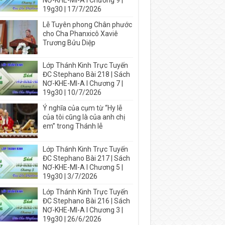
NƠ-KHE-MI-A I Chương 9 |
19g30 | 17/7/2026
Lễ Tuyên phong Chân phước
cho Cha Phanxicô Xaviê
Trương Bửu Diệp
Lớp Thánh Kinh Trực Tuyến
ĐC Stephano Bài 218 | Sách
NƠ-KHE-MI-A I Chương 7 |
19g30 | 10/7/2026
Ý nghĩa của cụm từ “Hy lễ
của tôi cũng là của anh chị
em” trong Thánh lễ
Lớp Thánh Kinh Trực Tuyến
ĐC Stephano Bài 217 | Sách
NƠ-KHE-MI-A I Chương 5 |
19g30 | 3/7/2026
Lớp Thánh Kinh Trực Tuyến
ĐC Stephano Bài 216 | Sách
NƠ-KHE-MI-A I Chương 3 |
19g30 | 26/6/2026