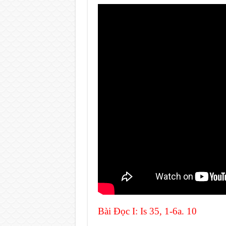
Bài Ðọc I: Is 35, 1-6a. 10