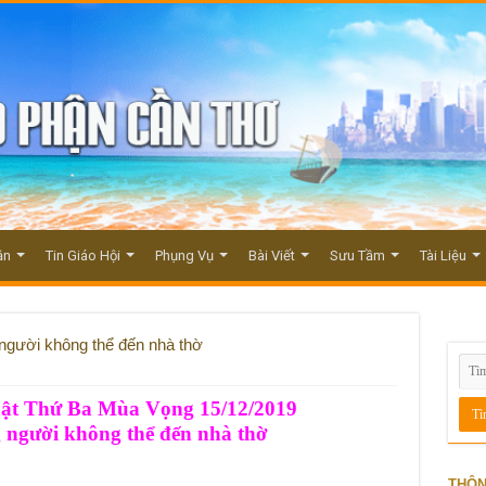
ận
Tin Giáo Hội
Phụng Vụ
Bài Viết
Sưu Tầm
Tài Liệu
gười không thể đến nhà thờ
ật Thứ Ba Mùa Vọng 15/12/2019
 người không thể đến nhà thờ
THÔN