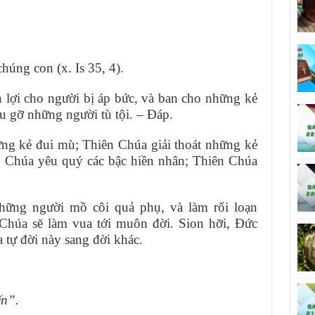
húng con (x. Is 35, 4).
 lợi cho người bị áp bức, và ban cho những kẻ
 gỡ những người tù tội. – Ðáp.
g kẻ đui mù; Thiên Chúa giải thoát những kẻ
n Chúa yêu quý các bậc hiền nhân; Thiên Chúa
ững người mồ côi quả phụ, và làm rối loạn
Chúa sẽ làm vua tới muôn đời. Sion hỡi, Ðức
 tự đời này sang đời khác.
ến”.