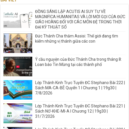
BÀI VIẾT
ĐỒNG SÁNG LẬP ACUTIS AI SUY TƯ VỀ
MAGNIFICA HUMANITAS VÀ LỜI MỜI GỌI CỦA ĐỨC
GIÁO HOÀNG ĐỐI VỚI CÁC MÔN ĐỆ TRONG THỜI
ĐẠI KỸ THUẬT SỐ
Đức Thánh Cha thăm Assisi: Thế giới đang tìm
kiếm những vị thánh giữa các con
Ý cầu nguyện của Đức Thánh Cha trong tháng 8:
Loan báo Tin Mừng tại các thành phố
Lớp Thánh Kinh Trực Tuyến ĐC Stephano Bài 222 |
Sách MA-CA-BÊ Quyển 1 I Chương 1 | 19g30 |
7/8/2026
Lớp Thánh Kinh Trực Tuyến ĐC Stephano Bài 221 |
Sách NƠ-KHE-MI-A I Chương 12 | 19g30 |
31/7/2026