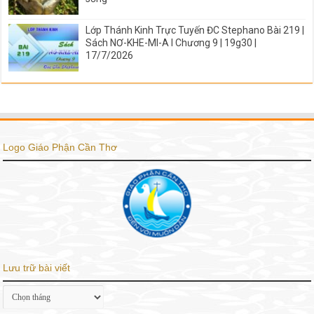
Lớp Thánh Kinh Trực Tuyến ĐC Stephano Bài 219 |
Sách NƠ-KHE-MI-A I Chương 9 | 19g30 |
17/7/2026
Logo Giáo Phận Cần Thơ
Lưu trữ bài viết
Lưu
trữ
bài