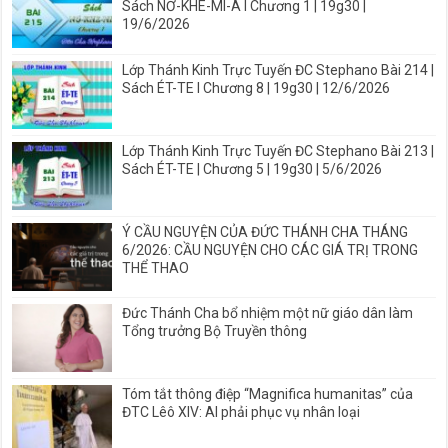
Sách NƠ-KHE-MI-A I Chương 1 | 19g30 |
19/6/2026
Lớp Thánh Kinh Trực Tuyến ĐC Stephano Bài 214 |
Sách ÉT-TE I Chương 8 | 19g30 | 12/6/2026
Lớp Thánh Kinh Trực Tuyến ĐC Stephano Bài 213 |
Sách ÉT-TE | Chương 5 | 19g30 | 5/6/2026
Ý CẦU NGUYỆN CỦA ĐỨC THÁNH CHA THÁNG
6/2026: CẦU NGUYỆN CHO CÁC GIÁ TRỊ TRONG
THỂ THAO
Đức Thánh Cha bổ nhiệm một nữ giáo dân làm
Tổng trưởng Bộ Truyền thông
Tóm tắt thông điệp “Magnifica humanitas” của
ĐTC Lêô XIV: AI phải phục vụ nhân loại