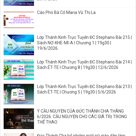
Cáo Phó Bà Cố Maria Vũ Thị La
Lớp Thánh Kinh Trực Tuyến ĐC Stephano Bài 215 |
Sách NƠ-KHE-MI-A I Chương 1 | 19g30 |
19/6/2026
Lớp Thánh Kinh Trực Tuyến ĐC Stephano Bài 214 |
Sách ÉT-TE I Chương 8 | 19g30 | 12/6/2026
Lớp Thánh Kinh Trực Tuyến ĐC Stephano Bài 213 |
Sách ÉT-TE | Chương 5 | 19g30 | 5/6/2026
Ý CẦU NGUYỆN CỦA ĐỨC THÁNH CHA THÁNG
6/2026: CẦU NGUYỆN CHO CÁC GIÁ TRỊ TRONG
THỂ THAO
Đức Thánh Cha bổ nhiệm một nữ giáo dân làm