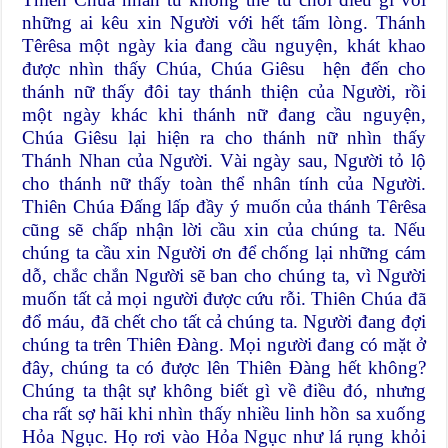
những ai kêu xin Người với hết tấm lòng. Thánh
Têrêsa một ngày kia đang cầu nguyện, khát khao
được nhìn thấy Chúa, Chúa Giêsu hện đến cho
thánh nữ thấy đôi tay thánh thiện của Người, rồi
một ngày khác khi thánh nữ đang cầu nguyện,
Chúa Giêsu lại hiện ra cho thánh nữ nhìn thấy
Thánh Nhan của Người. Vài ngày sau, Người tỏ lộ
cho thánh nữ thấy toàn thể nhân tính của Người.
Thiên Chúa Đấng lấp đầy ý muốn của thánh Têrêsa
cũng sẽ chấp nhận lời cầu xin của chúng ta. Nếu
chúng ta cầu xin Người ơn để chống lại những cám
dỗ, chắc chắn Người sẽ ban cho chúng ta, vì Người
muốn tất cả mọi người được cứu rỗi. Thiên Chúa đã
đổ máu, đã chết cho tất cả chúng ta. Người đang đợi
chúng ta trên Thiên Đàng. Mọi người đang có mặt ở
đây, chúng ta có được lên Thiên Đàng hết không?
Chúng ta thật sự không biết gì về điều đó, nhưng
cha rất sợ hãi khi nhìn thấy nhiều linh hồn sa xuống
Hỏa Ngục. Họ rơi vào Hỏa Ngục như lá rụng khỏi