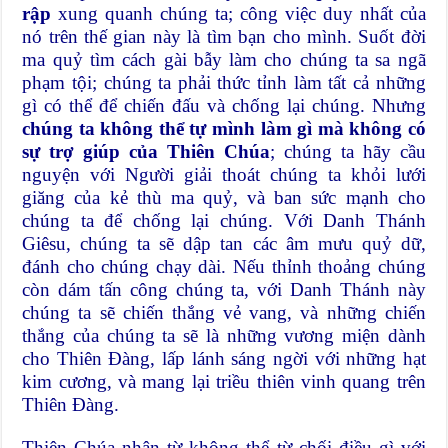
rập
xung quanh chúng ta; công việc duy nhất của
nó trên thế gian này là tìm bạn cho mình. Suốt đời
ma quỷ tìm cách gài bẫy làm cho chúng ta sa ngã
phạm tội; chúng ta phải thức tỉnh làm tất cả những
gì có thể để chiến đấu và chống lại chúng. Nhưng
chúng ta không thể tự mình làm gì mà không có
sự trợ giúp của Thiên Chúa
; chúng ta hãy cầu
nguyện với Người giải thoát chúng ta khỏi lưới
giăng của kẻ thù ma quỷ, và ban sức mạnh cho
chúng ta để chống lại chúng. Với Danh Thánh
Giêsu, chúng ta sẽ dập tan các âm mưu quỷ dữ,
đánh cho chúng chạy dài. Nếu thỉnh thoảng chúng
còn dám tấn công chúng ta, với Danh Thánh này
chúng ta sẽ chiến thắng vẻ vang, và những chiến
thắng của chúng ta sẽ là những vương miện dành
cho Thiên Đàng, lấp lánh sáng ngời với những hạt
kim cương, và mang lại triều thiên vinh quang trên
Thiên Đàng.
Thiên Chúa nhân từ không thể từ chối điều gì với