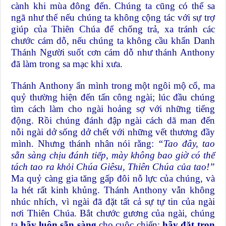
cành khi mùa đông đến. Chúng ta cũng có thể sa
ngã như thế nếu chúng ta không cộng tác với sự trợ
giúp của Thiên Chúa để chống trả, xa tránh các
chước cám dỗ, nếu chúng ta không cầu khẩn Danh
Thánh Người suốt cơn cám dỗ như thánh Anthony
đã làm trong sa mạc khi xưa.
Thánh Anthony ẩn mình trong một ngôi mộ cổ, ma
quỷ thường hiện đến tấn công ngài; lúc đầu chúng
tìm cách làm cho ngài hoảng sợ với những tiếng
động. Rồi chúng đánh đập ngài cách dã man đến
nỗi ngài dở sống dở chết với những vết thương đầy
mình. Nhưng thánh nhân nói rằng:
“Tao đây, tao
sẵn sàng chịu đánh tiếp, mày không bao giờ có thể
tách tao ra khỏi Chúa Giêsu, Thiên Chúa của tao!”
Ma quỷ càng gia tăng gấp đôi nỗ lực của chúng, và
la hét rất kinh khủng. Thánh Anthony vẫn không
nhúc nhích, vì ngài đã đặt tất cả sự tự tin của ngài
nơi Thiên Chúa. Bắt chước gương của ngài, chúng
ta
hãy luôn sẵn sàng
cho cuộc chiến;
hãy đặt trọn